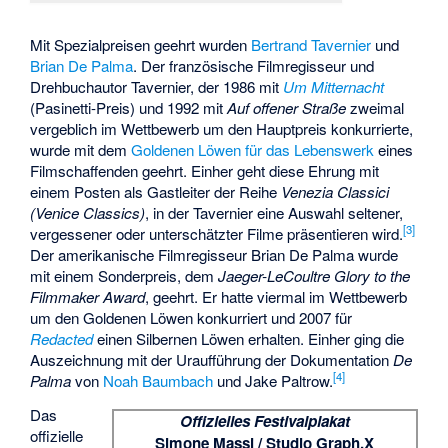
Mit Spezialpreisen geehrt wurden
Bertrand Tavernier
und
Brian De Palma
. Der französische Filmregisseur und
Drehbuchautor Tavernier, der
1986
mit
Um Mitternacht
(Pasinetti-Preis) und
1992
mit
Auf offener Straße
zweimal
vergeblich im Wettbewerb um den Hauptpreis konkurrierte,
wurde mit dem
Goldenen Löwen für das Lebenswerk
eines
Filmschaffenden geehrt. Einher geht diese Ehrung mit
einem Posten als Gastleiter der Reihe
Venezia Classici
(Venice Classics)
, in der Tavernier eine Auswahl seltener,
[
3
]
vergessener oder unterschätzter Filme präsentieren wird.
Der amerikanische Filmregisseur Brian De Palma wurde
mit einem Sonderpreis, dem
Jaeger-LeCoultre Glory to the
Filmmaker Award
, geehrt. Er hatte viermal im Wettbewerb
um den Goldenen Löwen konkurriert und 2007 für
Redacted
einen Silbernen Löwen erhalten. Einher ging die
Auszeichnung mit der Uraufführung der Dokumentation
De
[
4
]
Palma
von
Noah Baumbach
und
Jake Paltrow
.
Das
Offizielles Festivalplakat
offizielle
Simone Massi / Studio Graph.X