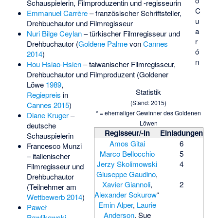
o
Schauspielerin, Filmproduzentin und -regisseurin
C
Emmanuel Carrère
– französischer Schriftsteller,
u
Drehbuchautor und Filmregisseur
a
Nuri Bilge Ceylan
– türkischer Filmregisseur und
r
Drehbuchautor (
Goldene Palme
von
Cannes
ó
2014
)
n
Hou Hsiao-Hsien
– taiwanischer Filmregisseur,
Drehbuchautor und Filmproduzent (Goldener
Löwe
1989
,
Statistik
Regiepreis
in
(Stand: 2015)
Cannes 2015
)
* = ehemaliger Gewinner des Goldenen
Diane Kruger
–
Löwen
deutsche
Regisseur/-in
Einladungen
Schauspielerin
Amos Gitai
6
Francesco Munzi
Marco Bellocchio
5
– italienischer
Jerzy Skolimowski
4
Filmregisseur und
Giuseppe Gaudino
,
Drehbuchautor
Xavier Giannoli
,
2
(Teilnehmer am
Alexander Sokurow
*
Wettbewerb 2014
)
Emin Alper
,
Laurie
Paweł
Anderson
,
Sue
Pawlikowski
–