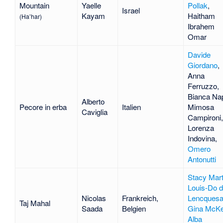
Mountain
Yaelle
Pollak
,
Israel
Kayam
Haitham
(Ha’har)
Ibrahem
Omar
Davide
Giordano
,
Anna
Ferruzzo
,
Bianca Na
Alberto
Pecore in erba
Italien
Mimosa
Caviglia
Campironi
,
Lorenza
Indovina
,
Omero
Antonutti
Stacy Mart
Louis-Do 
Nicolas
Frankreich,
Lencquesa
Taj Mahal
Saada
Belgien
Gina McK
Alba