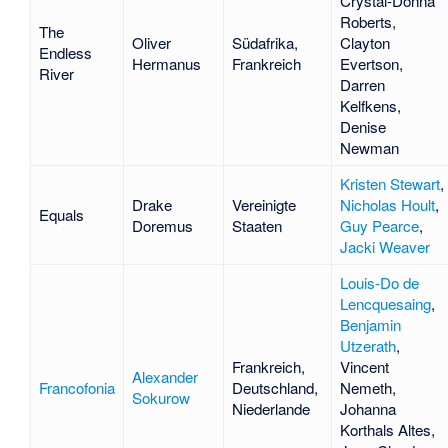
Crystal-Donna
Roberts
,
The
Oliver
Südafrika,
Clayton
Endless
Hermanus
Frankreich
Evertson
,
River
Darren
Kelfkens
,
Denise
Newman
Kristen Stewart
,
Drake
Vereinigte
Nicholas Hoult
,
Equals
Doremus
Staaten
Guy Pearce
,
Jacki Weaver
Louis-Do de
Lencquesaing
,
Benjamin
Utzerath
,
Frankreich,
Vincent
Alexander
Francofonia
Deutschland,
Nemeth
,
Sokurow
Niederlande
Johanna
Korthals Altes
,