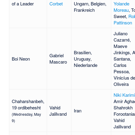
of a Leader
Corbet
Ungarn, Belgien,
Yolande
Frankreich
Moreau
,
T
Sweet
,
Rob
Pattinson
Juliano
Cazarré
,
Maeve
Brasilien,
Jinkings
,
A
Gabriel
Boi Neon
Uruguay,
Santana
,
Mascaro
Niederlande
Carlos
Pessoa
,
Vinicíus d
Oliveira
Niki Karimi
Chaharshanbeh,
Amir Agha
19 ordibehesht
Vahid
Shahrokh
Iran
Jalilvand
Forootania
(Wednesday, May
Vahid
9)
Jalilvand