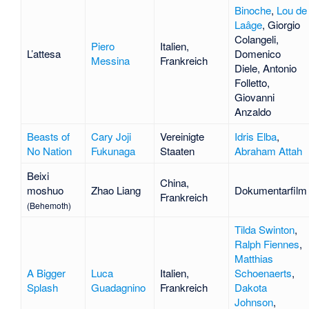
Binoche
,
Lou de
Laâge
,
Giorgio
Colangeli
,
Piero
Italien,
L’attesa
Domenico
Messina
Frankreich
Diele
,
Antonio
Folletto
,
Giovanni
Anzaldo
Beasts of
Cary Joji
Vereinigte
Idris Elba
,
No Nation
Fukunaga
Staaten
Abraham Attah
Beixi
China,
moshuo
Zhao Liang
Dokumentarfilm
Frankreich
(Behemoth)
Tilda Swinton
,
Ralph Fiennes
,
Matthias
A Bigger
Luca
Italien,
Schoenaerts
,
Splash
Guadagnino
Frankreich
Dakota
Johnson
,