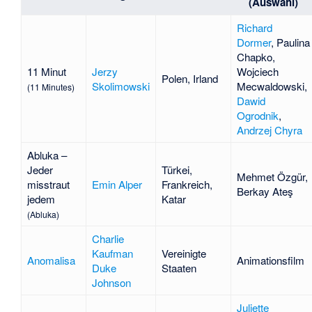
(Auswahl)
Richard
Dormer
,
Paulina
Chapko
,
11 Minut
Jerzy
Wojciech
Polen, Irland
Skolimowski
Mecwaldowski
,
(11 Minutes)
Dawid
Ogrodnik
,
Andrzej Chyra
Abluka –
Jeder
Türkei,
Mehmet Özgür
,
misstraut
Emin Alper
Frankreich,
Berkay Ateş
jedem
Katar
(Abluka)
Charlie
Kaufman
Vereinigte
Anomalisa
Animationsfilm
Duke
Staaten
Johnson
Juliette