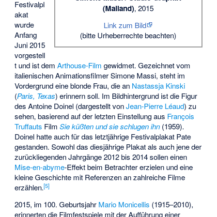
Festivalpl
(Mailand)
, 2015
akat
wurde
Link zum Bild
Anfang
(bitte
Urheberrechte beachten
)
Juni 2015
vorgestell
t und ist dem
Arthouse-Film
gewidmet. Gezeichnet vom
italienischen Animationsfilmer
Simone Massi
, steht im
Vordergrund eine blonde Frau, die an
Nastassja Kinski
(
Paris, Texas
) erinnern soll. Im Bildhintergrund ist die Figur
des Antoine Doinel (dargestellt von
Jean-Pierre Léaud
) zu
sehen, basierend auf der letzten Einstellung aus
François
Truffauts
Film
Sie küßten und sie schlugen ihn
(1959).
Doinel hatte auch für das letztjährige Festivalplakat Pate
gestanden. Sowohl das diesjährige Plakat als auch jene der
zurückliegenden Jahrgänge 2012 bis 2014 sollen einen
Mise-en-abyme
-Effekt beim Betrachter erzielen und eine
kleine Geschichte mit Referenzen an zahlreiche Filme
[
5
]
erzählen.
2015, im 100. Geburtsjahr
Mario Monicellis
(1915–2010),
erinnerten die Filmfestspiele mit der Aufführung einer