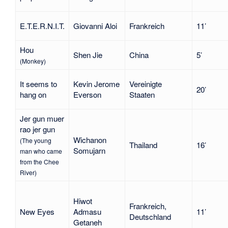
E.T.E.R.N.I.T.
Giovanni Aloi
Frankreich
11’
Hou
Shen Jie
China
5’
(Monkey)
It seems to
Kevin Jerome
Vereinigte
20’
hang on
Everson
Staaten
Jer gun muer
rao jer gun
Wichanon
(The young
Thailand
16’
Somujarn
man who came
from the Chee
River)
Hiwot
Frankreich,
New Eyes
Admasu
11’
Deutschland
Getaneh