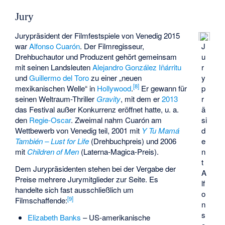
Jury
Jurypräsident der Filmfestspiele von Venedig 2015
war
Alfonso Cuarón
. Der Filmregisseur,
J
Drehbuchautor und Produzent gehört gemeinsam
u
mit seinen Landsleuten
Alejandro González Iñárritu
r
und
Guillermo del Toro
zu einer „neuen
y
[
8
]
mexikanischen Welle“ in
Hollywood
.
Er gewann für
p
seinen Weltraum-Thriller
Gravity
, mit dem er
2013
r
das Festival außer Konkurrenz eröffnet hatte, u. a.
ä
den
Regie-Oscar
. Zweimal nahm Cuarón am
si
Wettbewerb von Venedig teil, 2001 mit
Y Tu Mamá
d
También – Lust for Life
(Drehbuchpreis) und 2006
e
mit
Children of Men
(Laterna-Magica-Preis).
n
t
Dem Jurypräsidenten stehen bei der Vergabe der
A
Preise mehrere Jurymitglieder zur Seite. Es
lf
handelte sich fast ausschließlich um
o
[
9
]
Filmschaffende:
n
s
Elizabeth Banks
– US-amerikanische