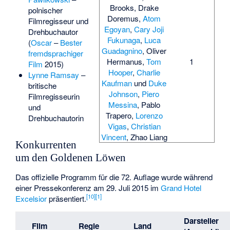
Brooks
,
Drake
polnischer
Doremus
,
Atom
Filmregisseur und
Egoyan
,
Cary Joji
Drehbuchautor
Fukunaga
,
Luca
(
Oscar
–
Bester
Guadagnino
,
Oliver
fremdsprachiger
Hermanus
,
Tom
1
Film
2015)
Hooper
,
Charlie
Lynne Ramsay
–
Kaufman
und
Duke
britische
Johnson
,
Piero
Filmregisseurin
Messina
,
Pablo
und
Trapero
,
Lorenzo
Drehbuchautorin
Vigas
,
Christian
Vincent
,
Zhao Liang
Konkurrenten
um den Goldenen Löwen
Das offizielle Programm für die 72. Auflage wurde während
einer Pressekonferenz am 29. Juli 2015 im
Grand Hotel
[
10
]
[
1
]
Excelsior
präsentiert.
Darsteller
Film
Regie
Land