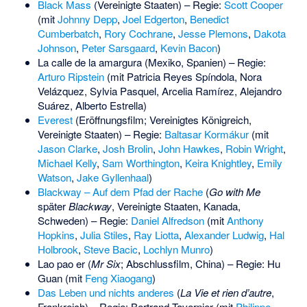
Black Mass
(Vereinigte Staaten) – Regie:
Scott Cooper
(mit
Johnny Depp
,
Joel Edgerton
,
Benedict
Cumberbatch
,
Rory Cochrane
,
Jesse Plemons
,
Dakota
Johnson
,
Peter Sarsgaard
,
Kevin Bacon
)
La calle de la amargura (Mexiko, Spanien) – Regie:
Arturo Ripstein
(mit
Patricia Reyes Spíndola
,
Nora
Velázquez
,
Sylvia Pasquel
,
Arcelia Ramírez
,
Alejandro
Suárez
,
Alberto Estrella
)
Everest
(Eröffnungsfilm; Vereinigtes Königreich,
Vereinigte Staaten) – Regie:
Baltasar Kormákur
(mit
Jason Clarke
,
Josh Brolin
,
John Hawkes
,
Robin Wright
,
Michael Kelly
,
Sam Worthington
,
Keira Knightley
,
Emily
Watson
,
Jake Gyllenhaal
)
Blackway – Auf dem Pfad der Rache
(
Go with Me
später
Blackway
, Vereinigte Staaten, Kanada,
Schweden) – Regie:
Daniel Alfredson
(mit
Anthony
Hopkins
,
Julia Stiles
,
Ray Liotta
,
Alexander Ludwig
,
Hal
Holbrook
,
Steve Bacic
,
Lochlyn Munro
)
Lao pao er (
Mr Six
; Abschlussfilm, China) – Regie:
Hu
Guan
(mit
Feng Xiaogang
)
Das Leben und nichts anderes
(
La Vie et rien d’autre
,
Frankreich) – Regie: Bertrand Tavernier (mit
Philippe