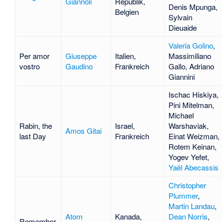
Giannoli
Republik,
Denis Mpunga
,
Belgien
Sylvain
Dieuaide
Valeria Golino
,
Per amor
Giuseppe
Italien,
Massimiliano
vostro
Gaudino
Frankreich
Gallo
,
Adriano
Giannini
Ischac Hiskiya
,
Pini Mitelman
,
Michael
Rabin, the
Israel,
Warshaviak
,
Amos Gitai
last Day
Frankreich
Einat Weizman
,
Rotem Keinan
,
Yogev Yefet
,
Yaël Abecassis
Christopher
Plummer
,
Martin Landau
,
Atom
Kanada,
Dean Norris
,
Remember