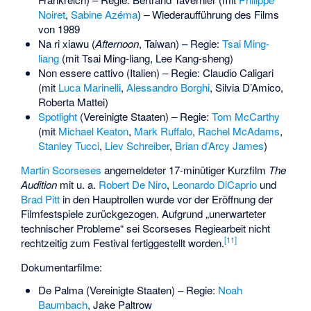
Noiret
,
Sabine Azéma
) – Wiederaufführung des Films
von 1989
Na ri xiawu (
Afternoon
, Taiwan) – Regie:
Tsai Ming-
liang
(mit Tsai Ming-liang,
Lee Kang-sheng
)
Non essere cattivo (Italien) – Regie:
Claudio Caligari
(mit
Luca Marinelli
,
Alessandro Borghi
,
Silvia D’Amico
,
Roberta Mattei
)
Spotlight
(Vereinigte Staaten) – Regie:
Tom McCarthy
(mit
Michael Keaton
,
Mark Ruffalo
,
Rachel McAdams
,
Stanley Tucci
,
Liev Schreiber
,
Brian d’Arcy James
)
Martin Scorseses
angemeldeter 17-minütiger Kurzfilm
The
Audition
mit u. a.
Robert De Niro
,
Leonardo DiCaprio
und
Brad Pitt
in den Hauptrollen wurde vor der Eröffnung der
Filmfestspiele zurückgezogen. Aufgrund „unerwarteter
technischer Probleme“ sei Scorseses Regiearbeit nicht
[
11
]
rechtzeitig zum Festival fertiggestellt worden.
Dokumentarfilme:
De Palma (Vereinigte Staaten) – Regie:
Noah
Baumbach
,
Jake Paltrow