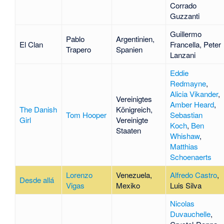
Corrado
Guzzanti
Guillermo
Pablo
Argentinien,
El Clan
Francella
,
Peter
Trapero
Spanien
Lanzani
Eddie
Redmayne
,
Alicia Vikander
,
Vereinigtes
Amber Heard
,
The Danish
Königreich,
Tom Hooper
Sebastian
Girl
Vereinigte
Koch
,
Ben
Staaten
Whishaw
,
Matthias
Schoenaerts
Lorenzo
Venezuela,
Alfredo Castro
,
Desde allá
Vigas
Mexiko
Luis Silva
Nicolas
Duvauchelle
,