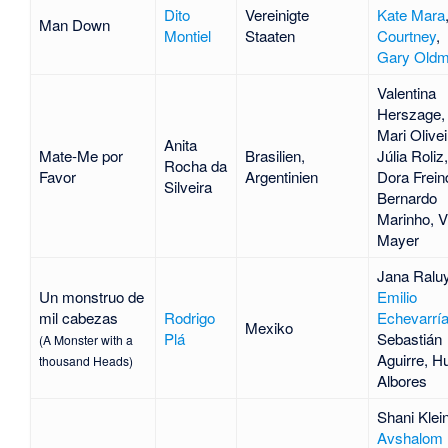
Dito
Vereinigte
Kate Mara
Man Down
Montiel
Staaten
Courtney
,
Gary Old
Valentina
Herszage
,
Mari Olivei
Anita
Mate-Me por
Brasilien,
Júlia Roliz
,
Rocha da
Favor
Argentinien
Dora Frein
Silveira
Bernardo
Marinho
,
V
Mayer
Jana Ralu
Un monstruo de
Emilio
mil cabezas
Rodrigo
Echevarrí
Mexiko
Plá
Sebastián
(A Monster with a
Aguirre
,
H
thousand Heads)
Albores
Shani Klei
Avshalom