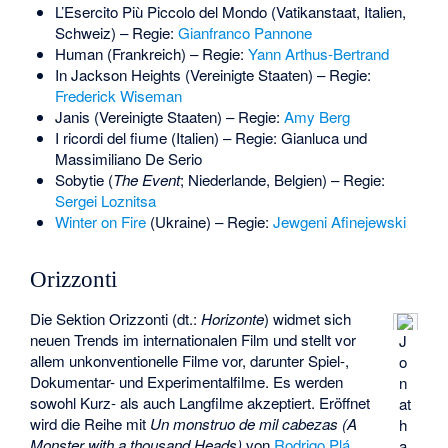
L’Esercito Più Piccolo del Mondo (Vatikanstaat, Italien,
Schweiz) – Regie:
Gianfranco Pannone
Human (Frankreich) – Regie:
Yann Arthus-Bertrand
In Jackson Heights (Vereinigte Staaten) – Regie:
Frederick Wiseman
Janis (Vereinigte Staaten) – Regie:
Amy Berg
I ricordi del fiume (Italien) – Regie:
Gianluca und
Massimiliano De Serio
Sobytie (
The Event
; Niederlande, Belgien) – Regie:
Sergei Loznitsa
Winter on Fire
(Ukraine) – Regie:
Jewgeni Afinejewski
Orizzonti
Die Sektion Orizzonti (dt.:
Horizonte
) widmet sich
neuen Trends im internationalen Film und stellt vor
J
allem unkonventionelle Filme vor, darunter Spiel-,
o
Dokumentar- und Experimentalfilme. Es werden
n
sowohl Kurz- als auch Langfilme akzeptiert. Eröffnet
at
wird die Reihe mit
Un monstruo de mil cabezas
(A
h
Monster with a thousand Heads)
von
Rodrigo Plá
.
a