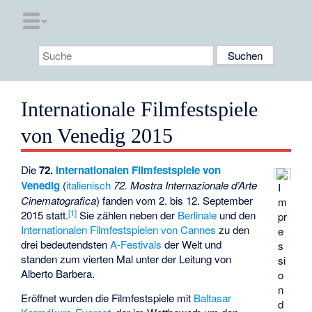
Internationale Filmfestspiele
von Venedig 2015
Die
72.
Internationalen Filmfestspiele von
Venedig
(
italienisch
72. Mostra Internazionale d’Arte
I
Cinematografica
) fanden vom 2. bis 12. September
m
[
1
]
2015 statt.
Sie zählen neben der
Berlinale
und den
pr
Internationalen Filmfestspielen von Cannes
zu den
e
drei bedeutendsten
A-Festivals
der Welt und
s
standen zum vierten Mal unter der Leitung von
si
Alberto Barbera
.
o
n
Eröffnet wurden die Filmfestspiele mit
Baltasar
d