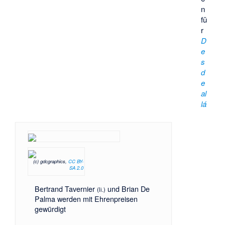
n
fü
r
D
e
s
d
e
al
lá
(c) gdcgraphics,
CC BY-
SA 2.0
Bertrand Tavernier
und Brian De
(li.)
Palma werden mit Ehrenpreisen
gewürdigt