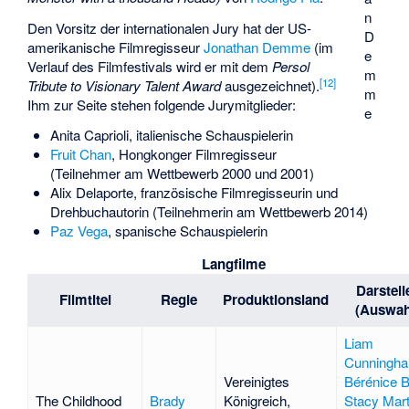
n
Den Vorsitz der internationalen Jury hat der US-
D
amerikanische Filmregisseur
Jonathan Demme
(im
e
Verlauf des Filmfestivals wird er mit dem
Persol
m
[
12
]
Tribute to Visionary Talent Award
ausgezeichnet).
m
Ihm zur Seite stehen folgende Jurymitglieder:
e
Anita Caprioli
, italienische Schauspielerin
Fruit Chan
, Hongkonger Filmregisseur
(Teilnehmer am Wettbewerb 2000 und 2001)
Alix Delaporte
, französische Filmregisseurin und
Drehbuchautorin (Teilnehmerin am Wettbewerb 2014)
Paz Vega
, spanische Schauspielerin
Langfilme
Darstell
Filmtitel
Regie
Produktionsland
(Auswah
Liam
Cunningh
Vereinigtes
Bérénice B
The Childhood
Brady
Königreich,
Stacy Mart