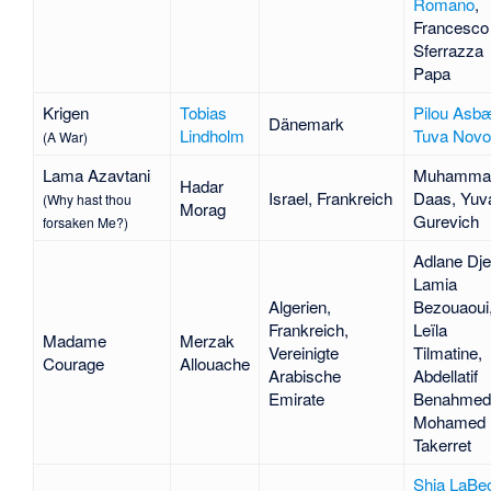
Romano
,
Francesco
Sferrazza
Papa
Krigen
Tobias
Pilou Asb
Dänemark
Lindholm
Tuva Novo
(A War)
Lama Azavtani
Muhamma
Hadar
Israel, Frankreich
Daas
,
Yuv
(Why hast thou
Morag
Gurevich
forsaken Me?)
Adlane Dje
Lamia
Algerien,
Bezouaoui
Frankreich,
Leïla
Madame
Merzak
Vereinigte
Tilmatine
,
Courage
Allouache
Arabische
Abdellatif
Emirate
Benahmed
Mohamed
Takerret
Shia LaBe