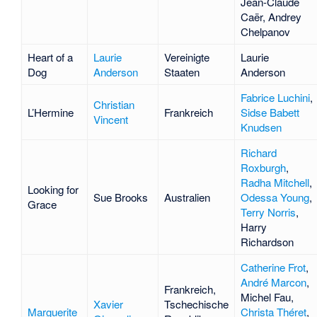
Jean-Claude
Caër
,
Andrey
Chelpanov
Heart of a
Laurie
Vereinigte
Laurie
Dog
Anderson
Staaten
Anderson
Fabrice Luchini
,
Christian
L’Hermine
Frankreich
Sidse Babett
Vincent
Knudsen
Richard
Roxburgh
,
Radha Mitchell
,
Looking for
Sue Brooks
Australien
Odessa Young
,
Grace
Terry Norris
,
Harry
Richardson
Catherine Frot
,
André Marcon
,
Frankreich,
Michel Fau
,
Xavier
Tschechische
Marguerite
Christa Théret
,