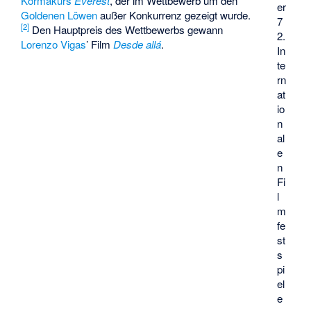
Kormákurs
Everest
, der im Wettbewerb um den
er
Goldenen Löwen
außer Konkurrenz gezeigt wurde.
7
[
2
]
Den Hauptpreis des Wettbewerbs gewann
2.
Lorenzo Vigas
’ Film
Desde allá
.
In
te
rn
at
io
n
al
e
n
Fi
l
m
fe
st
s
pi
el
e