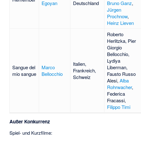
Egoyan
Deutschland
Bruno Ganz
,
Jürgen
Prochnow
,
Heinz Lieven
Roberto
Herlitzka
,
Pier
Giorgio
Bellocchio
,
Lydiya
Italien,
Sangue del
Marco
Liberman
,
Frankreich,
mio sangue
Bellocchio
Fausto Russo
Schweiz
Alesi
,
Alba
Rohrwacher
,
Federica
Fracassi
,
Filippo Timi
Außer Konkurrenz
Spiel- und Kurzfilme: