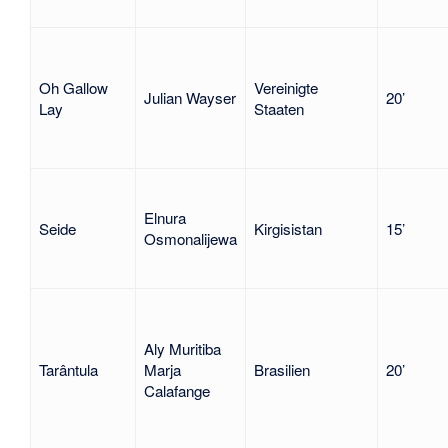
Oh Gallow
Vereinigte
Julian Wayser
20’
Lay
Staaten
Elnura
Seide
Kirgisistan
15’
Osmonalijewa
Aly Muritiba
Tarântula
Marja
Brasilien
20’
Calafange