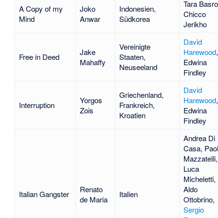
Tara Basro
A Copy of my
Joko
Indonesien,
Chicco
Mind
Anwar
Südkorea
Jerikho
David
Vereinigte
Jake
Harewood
,
Free in Deed
Staaten,
Mahaffy
Edwina
Neuseeland
Findley
David
Griechenland,
Yorgos
Harewood
,
Interruption
Frankreich,
Zois
Edwina
Kroatien
Findley
Andrea Di
Casa
,
Pao
Mazzatelli
,
Luca
Micheletti
,
Renato
Aldo
Italian Gangster
Italien
de Maria
Ottobrino
,
Sergio