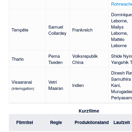
Rohrwach
Dominique
Leborne
,
Samuel
Mailys
Tempête
Frankreich
Collardey
Leborne
,
Mattéo
Leborne
Pema
Volksrepublik
Shide Nyi
Tharlo
Tseden
China
Yangshik 
Dinesh Ra
Samuthira
Visaaranai
Vetri
Indien
Kani
,
Maaran
(Interrogation)
Murugada
Periyasa
Kurzfilme
Filmtitel
Regie
Produktionsland
Laufzeit