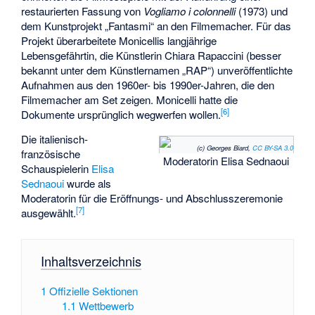
restaurierten Fassung von
Vogliamo i colonnelli
(1973) und
dem Kunstprojekt „Fantasmi“ an den Filmemacher. Für das
Projekt überarbeitete Monicellis langjährige
Lebensgefährtin, die Künstlerin
Chiara Rapaccini
(besser
bekannt unter dem Künstlernamen „RAP“) unveröffentlichte
Aufnahmen aus den 1960er- bis 1990er-Jahren, die den
Filmemacher am Set zeigen. Monicelli hatte die
[
6
]
Dokumente ursprünglich wegwerfen wollen.
Die italienisch-
(c) Georges Biard,
CC BY-SA 3.0
französische
Moderatorin Elisa Sednaoui
Schauspielerin
Elisa
Sednaoui
wurde als
Moderatorin für die Eröffnungs- und Abschlusszeremonie
[
7
]
ausgewählt.
Inhaltsverzeichnis
1
Offizielle Sektionen
1.1
Wettbewerb