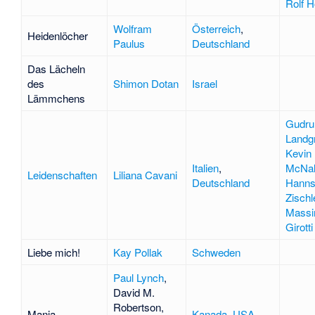
Rolf 
Wolfram
Österreich
,
Heidenlöcher
Paulus
Deutschland
Das Lächeln
des
Shimon Dotan
Israel
Lämmchens
Gudru
Landg
Kevin
Italien
,
McNal
Leidenschaften
Liliana Cavani
Deutschland
Hann
Zischl
Mass
Girotti
Liebe mich!
Kay Pollak
Schweden
Paul Lynch
,
David M.
Robertson
,
Mania
Kanada
,
USA