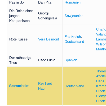
Pas in doi
Dan Pita
Rumänien
Die Reise eines
Georgi
jungen
Sowjetunion
Schengelaja
Komponisten
Charlo
Valan
Frankreich
,
Rote Küsse
Véra Belmont
Lambe
Deutschland
Wilso
Marthe
Der rothaarige
Paco Lucio
Spanien
Theo
There
Affolte
Hans
Reinhard
Stammheim
Deutschland
Kreme
Hauff
Ulrich
Pleitg
Ulrich