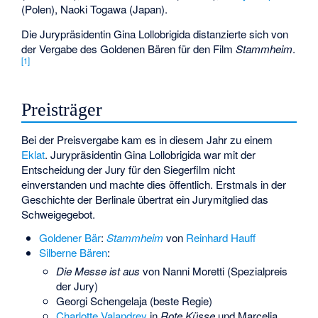
(Polen),
Naoki Togawa
(Japan).
Die Jurypräsidentin Gina Lollobrigida distanzierte sich von
der Vergabe des Goldenen Bären für den Film
Stammheim
.
[
1
]
Preisträger
Bei der Preisvergabe kam es in diesem Jahr zu einem
Eklat
. Jurypräsidentin Gina Lollobrigida war mit der
Entscheidung der Jury für den Siegerfilm nicht
einverstanden und machte dies öffentlich. Erstmals in der
Geschichte der Berlinale übertrat ein Jurymitglied das
Schweigegebot.
Goldener Bär
:
Stammheim
von
Reinhard Hauff
Silberne Bären
:
Die Messe ist aus
von Nanni Moretti (Spezialpreis
der Jury)
Georgi Schengelaja (beste Regie)
Charlotte Valandrey
in
Rote Küsse
und
Marcelia