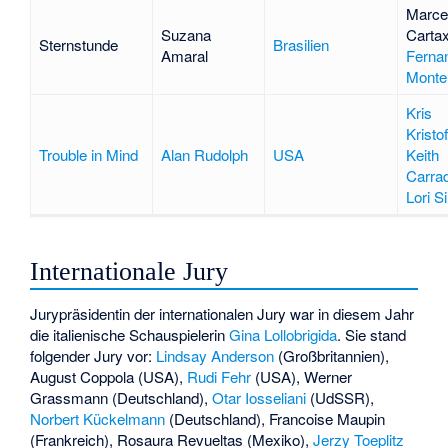
Marcel
Suzana
Carta
Sternstunde
Brasilien
Amaral
Ferna
Monte
Kris
Kristo
Trouble in Mind
Alan Rudolph
USA
Keith
Carra
Lori S
Internationale Jury
Jurypräsidentin der internationalen Jury war in diesem Jahr
die italienische Schauspielerin
Gina Lollobrigida
. Sie stand
folgender Jury vor:
Lindsay Anderson
(Großbritannien),
August Coppola
(USA),
Rudi Fehr
(USA),
Werner
Grassmann
(Deutschland),
Otar Iosseliani
(UdSSR),
Norbert Kückelmann
(Deutschland),
Francoise Maupin
(Frankreich),
Rosaura Revueltas
(Mexiko),
Jerzy Toeplitz