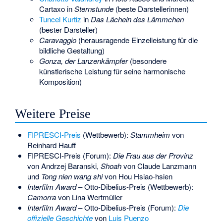
Cartaxo
in
Sternstunde
(beste Darstellerinnen)
Tuncel Kurtiz
in
Das Lächeln des Lämmchen
(bester Darsteller)
Caravaggio
(herausragende Einzelleistung für die
bildliche Gestaltung)
Gonza, der Lanzenkämpfer
(besondere
künstlerische Leistung für seine harmonische
Komposition)
Weitere Preise
FIPRESCI-Preis
(Wettbewerb):
Stammheim
von
Reinhard Hauff
FIPRESCI-Preis (Forum):
Die Frau aus der Provinz
von
Andrzej Baranski
,
Shoah
von Claude Lanzmann
und
Tong nien wang shi
von
Hou Hsiao-hsien
Interfilm Award
– Otto-Dibelius-Preis (Wettbewerb):
Camorra
von Lina Wertmüller
Interfilm Award
– Otto-Dibelius-Preis (Forum):
Die
offizielle Geschichte
von
Luis Puenzo