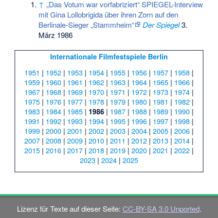
↑
„Das Votum war vorfabriziert“ SPIEGEL-Interview
mit Gina Lollobrigida über ihren Zorn auf den
Berlinale-Sieger „Stammheim“
Der Spiegel
3.
März 1986
Internationale Filmfestspiele Berlin
1951
|
1952
|
1953
|
1954
|
1955
|
1956
|
1957
|
1958
|
1959
|
1960
|
1961
|
1962
|
1963
|
1964
|
1965
|
1966
|
1967
|
1968
|
1969
|
1970
|
1971
|
1972
|
1973
|
1974
|
1975
|
1976
|
1977
|
1978
|
1979
|
1980
|
1981
|
1982
|
1983
|
1984
|
1985
|
|
1987
|
1988
|
1989
|
1990
|
1986
1991
|
1992
|
1993
|
1994
|
1995
|
1996
|
1997
|
1998
|
1999
|
2000
|
2001
|
2002
|
2003
|
2004
|
2005
|
2006
|
2007
|
2008
|
2009
|
2010
|
2011
|
2012
|
2013
|
2014
|
2015
|
2016
|
2017
|
2018
|
2019
|
2020
|
2021
|
2022
|
2023
|
2024
|
2025
Lizenz für Texte auf dieser Seite:
CC-BY-SA 3.0 Unported
.