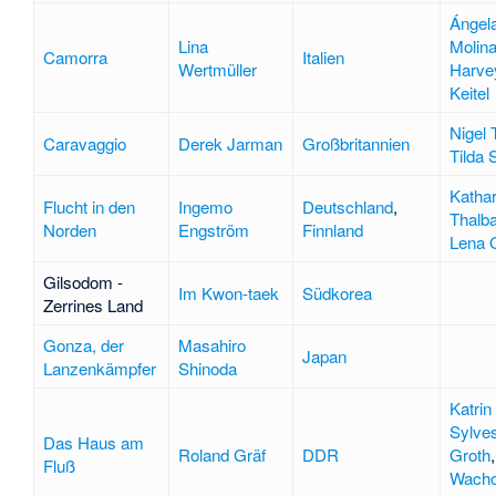
Ángel
Lina
Molin
Camorra
Italien
Wertmüller
Harve
Keitel
Nigel 
Caravaggio
Derek Jarman
Großbritannien
Tilda 
Kathar
Flucht in den
Ingemo
Deutschland
,
Thalb
Norden
Engström
Finnland
Lena O
Gilsodom -
Im Kwon-taek
Südkorea
Zerrines Land
Gonza, der
Masahiro
Japan
Lanzenkämpfer
Shinoda
Katrin
Sylves
Das Haus am
Roland Gräf
DDR
Groth
Fluß
Wacho