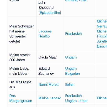
John
Sheppard
(
Episodenfilm
)
Miche
Mein Schwager
Serrau
hat meine
Jacques
Miche
Frankreich
Schwester
Rouffio
Piccol
getötet
Juliett
Binoc
Meine ersten
Gyula Máar
Ungarn
200 Jahre
Meine Liebe,
Eduard
Ungarn
,
mein Lieber
Zachariev
Bulgarien
Die Messe ist
Nanni Moretti
Italien
aus
Das
Frankreich
,
Miklós Jancsó
Micha
Morgengrauen
Ungarn
,
Israel