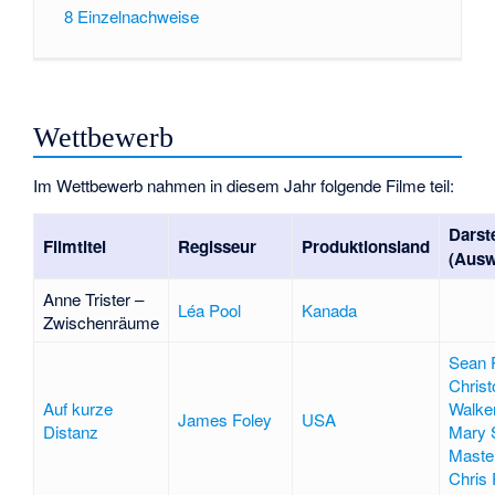
8
Einzelnachweise
Wettbewerb
Im Wettbewerb nahmen in diesem Jahr folgende Filme teil:
Darste
Filmtitel
Regisseur
Produktionsland
(Ausw
Anne Trister –
Léa Pool
Kanada
Zwischenräume
Sean 
Christ
Auf kurze
Walke
James Foley
USA
Distanz
Mary S
Maste
Chris