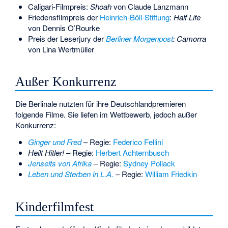
Caligari-Filmpreis:
Shoah
von Claude Lanzmann
Friedensfilmpreis der
Heinrich-Böll-Stiftung
:
Half Life
von
Dennis O’Rourke
Preis der Leserjury der
Berliner Morgenpost
: Camorra
von Lina Wertmüller
Außer Konkurrenz
Die Berlinale nutzten für ihre Deutschlandpremieren
folgende Filme. Sie liefen im Wettbewerb, jedoch außer
Konkurrenz:
Ginger und Fred
– Regie:
Federico Fellini
Heilt Hitler!
– Regie:
Herbert Achternbusch
Jenseits von Afrika
– Regie:
Sydney Pollack
Leben und Sterben in L.A.
– Regie:
William Friedkin
Kinderfilmfest