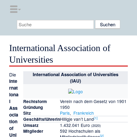
International Association of
Universities
International Association of Universities
Die
(IAU)
Inte
rnat
iona
l
Verein nach dem Gesetz von 1901
Rechtsform
1950
Gründung
Ass
Paris
,
Frankreich
Sitz
ocia
[
1
]
Hilligje van’t Land
Geschäftsführerin
tion
1.432.041 Euro
Umsatz
(
2020
)
of
592 Hochschulen als
Mitglieder
Uni
[
2
]
Mitgliedsinstitutionen