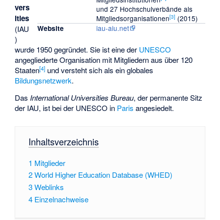
vers
und 27 Hochschulverbände als
[
3
]
ities
Mitgliedsorganisationen
(2015)
iau-aiu.net
(IAU
Website
)
wurde 1950 gegründet. Sie ist eine der
UNESCO
angegliederte Organisation mit Mitgliedern aus über 120
[
4
]
Staaten
und versteht sich als ein globales
Bildungsnetzwerk
.
Das
International Universities Bureau
, der permanente Sitz
der IAU, ist bei der UNESCO in
Paris
angesiedelt.
Inhaltsverzeichnis
1
Mitglieder
2
World Higher Education Database (WHED)
3
Weblinks
4
Einzelnachweise