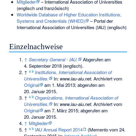
Mitglieder
– International Association of Universities
(englisch und französisch)
Worldwide Database of Higher Education Institutions,
Systems and Credentials (WHED)
– Portal der
International Association of Universities (IAU) (englisch)
Einzelnachweise
↑
Secretary General - IAU.
Abgerufen am
4. September 2018
(englisch).
a
b
↑
Institutions, International Association of
Universities.
In:
www.iau-aiu.net.
Archiviert vom
Original
am
1. Mai 2013
;
abgerufen am
20. Januar 2015
.
a
b
↑
Organizations, International Association of
Universities.
In:
www.iau-aiu.net.
Archiviert vom
Original
am
7. März 2015
;
abgerufen am
20. Januar 2015
.
↑
Mitglieder
a
b
↑
IAU Annual Report 2014
(
Memento
vom 24.
September 2015 im
Internet Archive
)