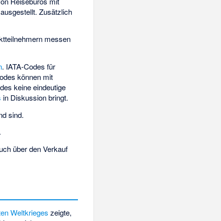
von Reisebüros mit
ausgestellt. Zusätzlich
arktteilnehmern messen
n
. IATA-Codes für
d Codes können mit
des keine eindeutige
s
in Diskussion bringt.
nd sind.
.
 auch über den Verkauf
ten Weltkrieges
zeigte,