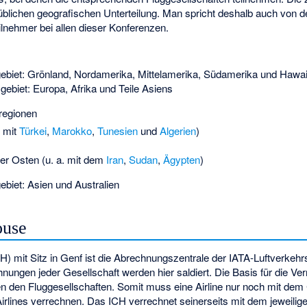
üblichen geografischen Unterteilung. Man spricht deshalb auch von 
ilnehmer bei allen dieser Konferenzen.
ebiet: Grönland, Nordamerika, Mittelamerika, Südamerika und Hawai
ebiet: Europa, Afrika und Teile Asiens
rregionen
. mit
Türkei
,
Marokko
,
Tunesien
und
Algerien
)
er Osten (u. a. mit dem
Iran
,
Sudan
,
Ägypten
)
ebiet: Asien und Australien
ouse
H) mit Sitz in Genf ist die Abrechnungszentrale der IATA-Luftverkehr
ngen jeder Gesellschaft werden hier saldiert. Die Basis für die Ve
den Fluggesellschaften. Somit muss eine Airline nur noch mit dem
irlines verrechnen. Das ICH verrechnet seinerseits mit dem jeweiligen