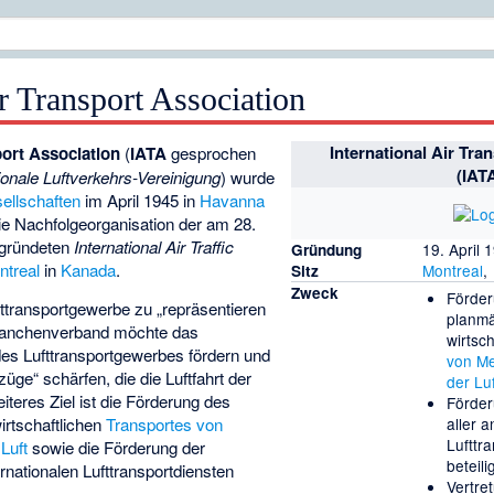
ir Transport Association
International Air Tra
port Association
(
IATA
gesprochen
(IAT
tionale Luftverkehrs-Vereinigung
) wurde
ellschaften
im April 1945 in
Havanna
die Nachfolgeorganisation der am 28.
gründeten
International Air Traffic
19. April 
Gründung
ntreal
in
Kanada
.
Montreal
,
Sitz
Zweck
Förder
ufttransportgewerbe zu „repräsentieren
planm
anchenverband möchte das
wirtsc
des Lufttransportgewerbes fördern und
von Me
üge“ schärfen, die die Luftfahrt der
der Luf
eiteres Ziel ist die Förderung des
Förder
aller a
irtschaftlichen
Transportes von
Lufttr
Luft
sowie die Förderung der
beteil
rnationalen Lufttransportdiensten
Vertre