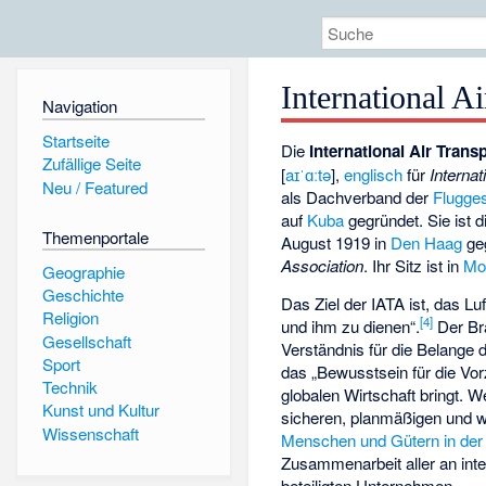
International A
Navigation
Startseite
Die
International Air Trans
Zufällige Seite
[
aɪˈɑːtə
],
englisch
für
Interna
Neu / Featured
als Dachverband der
Flugges
auf
Kuba
gegründet. Sie ist 
Themenportale
August 1919 in
Den Haag
ge
Association
. Ihr Sitz ist in
Mo
Geographie
Geschichte
Das Ziel der IATA ist, das L
Religion
[
4
]
und ihm zu dienen“.
Der Br
Gesellschaft
Verständnis für die Belange 
Sport
das „Bewusstsein für die Vorz
Technik
globalen Wirtschaft bringt. W
Kunst und Kultur
sicheren, planmäßigen und w
Wissenschaft
Menschen und Gütern in der 
Zusammenarbeit aller an inte
beteiligten Unternehmen.