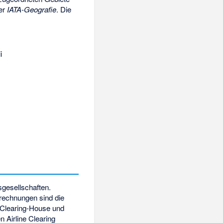
der
IATA-Geografie
. Die
i
sgesellschaften.
rrechnungen sind die
 Clearing-House und
 Airline Clearing