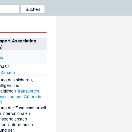
nsport Association
A)
[
1
]
1945
Kanada
ung des sicheren,
äßigen und
haftlichen
Transportes
nschen und Gütern in
t
ung der Zusammenarbeit
n internationalen
ansportdiensten
igten Unternehmen
tung der