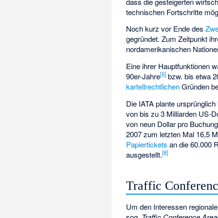
dass die gesteigerten wirtsc
technischen Fortschritte mö
Noch kurz vor Ende des
Zwe
gegründet. Zum Zeitpunkt ih
nordamerikanischen Natione
Eine ihrer Hauptfunktionen w
[
5
]
90er-Jahre
bzw. bis etwa 2
kartellrechtlichen
Gründen be
Die IATA plante ursprünglich
von bis zu 3 Milliarden US-Do
von neun Dollar pro Buchung
2007 zum letzten Mal 16,5 Mi
Papiertickets
an die 60.000 R
[
8
]
ausgestellt.
Traffic Conferen
Um den Interessen regionaler
sog.
Traffic Conference Area