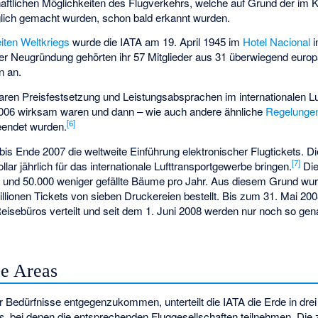
haftlichen Möglichkeiten des Flugverkehrs, welche auf Grund der im Kr
glich gemacht wurden, schon bald erkannt wurden.
iten Weltkriegs
wurde die IATA am 19. April 1945 im
Hotel Nacional
i
rer Neugründung gehörten ihr 57 Mitglieder aus 31 überwiegend euro
n an.
aren Preisfestsetzung und Leistungsabsprachen im internationalen Luft
006 wirksam waren und dann – wie auch andere ähnliche
Regelunge
[
6
]
endet wurden.
 bis Ende 2007 die weltweite Einführung elektronischer Flugtickets. D
[
7
]
llar jährlich für das internationale Lufttransportgewerbe bringen.
Die
 und 50.000 weniger gefällte Bäume pro Jahr. Aus diesem Grund wu
llionen Tickets von sieben Druckereien bestellt. Bis zum 31. Mai 20
eisebüros verteilt und seit dem 1. Juni 2008 werden nur noch so ge
ce Areas
 Bedürfnisse entgegenzukommen, unterteilt die IATA die Erde in dre
s
, bei denen die entsprechenden Fluggesellschaften teilnehmen. Die