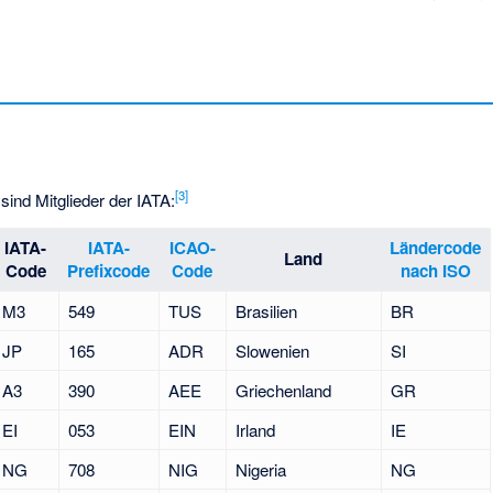
[
3
]
sind Mitglieder der IATA:
IATA-
IATA-
ICAO-
Ländercode
Land
Code
Prefixcode
Code
nach ISO
M3
549
TUS
Brasilien
BR
JP
165
ADR
Slowenien
SI
A3
390
AEE
Griechenland
GR
EI
053
EIN
Irland
IE
NG
708
NIG
Nigeria
NG