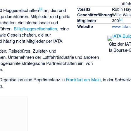
Luftfa
Robin Ha
[
3
]
Vorsitz
0 Fluggesellschaften
an, die rund
Willie Wal
Geschäftsführung
üge durchführen. Mitglieder sind große
[
3
]
300
Mitglieder
schaften, die internationale und
www.iata.
Website
hführen.
Billigfluggesellschaften
, reine
ie Gesellschaften, die nur
d häufig nicht Mitglieder der IATA.
Sitz der IA
la Bourse-
den, Reisebüros, Zuliefer- und
n, Unternehmen der Luftfahrtindustrie und anderen
 sogenannte strategische Partnerschaften ein, von
n.
 Organisation eine Repräsentanz in
Frankfurt am Main
, in der Schweiz
g.