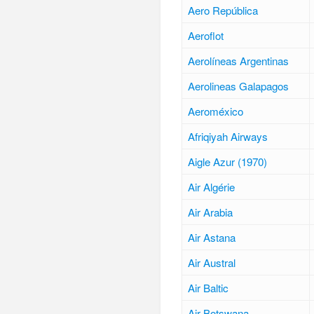
Aero República
Aeroflot
Aerolíneas Argentinas
Aerolineas Galapagos
Aeroméxico
Afriqiyah Airways
Aigle Azur (1970)
Air Algérie
Air Arabia
Air Astana
Air Austral
Air Baltic
Air Botswana