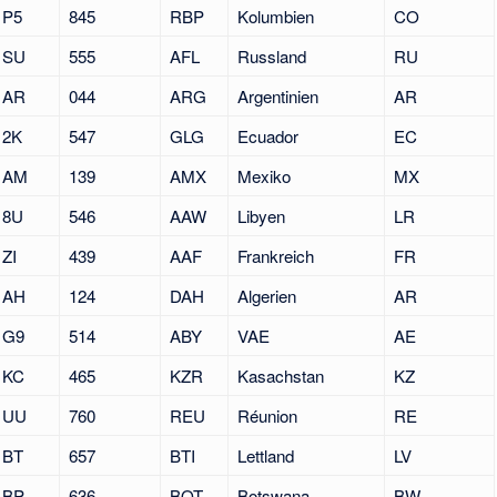
P5
845
RBP
Kolumbien
CO
SU
555
AFL
Russland
RU
AR
044
ARG
Argentinien
AR
2K
547
GLG
Ecuador
EC
AM
139
AMX
Mexiko
MX
8U
546
AAW
Libyen
LR
ZI
439
AAF
Frankreich
FR
AH
124
DAH
Algerien
AR
G9
514
ABY
VAE
AE
KC
465
KZR
Kasachstan
KZ
UU
760
REU
Réunion
RE
BT
657
BTI
Lettland
LV
BP
636
BOT
Botswana
BW