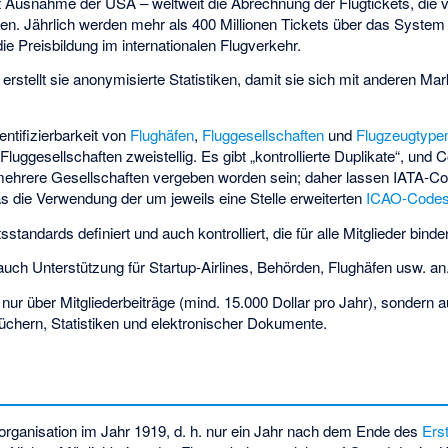
it Ausnahme der USA – weltweit die Abrechnung der Flugtickets, die 
en. Jährlich werden mehr als 400 Millionen Tickets über das System 
ie Preisbildung im internationalen Flugverkehr.
 erstellt sie anonymisierte Statistiken, damit sie sich mit anderen M
entifizierbarkeit von
Flughäfen
,
Fluggesellschaften
und
Flugzeugtype
r Fluggesellschaften zweistellig. Es gibt „kontrollierte Duplikate“, un
n mehrere Gesellschaften vergeben worden sein; daher lassen IATA-Co
s die Verwendung der um jeweils eine Stelle erweiterten
ICAO-Code
andards definiert und auch kontrolliert, die für alle Mitglieder binde
 auch Unterstützung für Startup-Airlines, Behörden, Flughäfen usw. an
t nur über Mitgliederbeiträge (mind. 15.000 Dollar pro Jahr), sondern
üchern, Statistiken und elektronischer Dokumente.
rganisation im Jahr 1919, d. h. nur ein Jahr nach dem Ende des
Ers