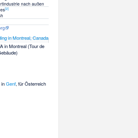
hrtindustrie nach außen
[
2
]
yes
sh
org
TA in Montreal (Tour de
Gebäude)
 in
Genf
, für Österreich