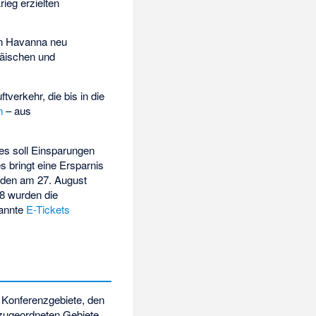
ieg erzielten
n Havanna neu
päischen und
verkehr, die bis in die
n
– aus
ies soll Einsparungen
s bringt eine Ersparnis
rden am 27. August
08 wurden die
nannte
E-Tickets
i Konferenzgebiete, den
 zugeordneten Gebiete