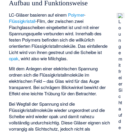
Aufbau und Funktionsweise
LC-Gläser basieren auf einem
Polymer
-
Flüssigkristall
-Film, der zwischen zwei
L
Flachglasscheiben eingebettet ist und mit einer
o
Spannungsquelle verbunden wird. Innerhalb des
u
festen Polymers befinden sich die willkürlich
n
orientierten Flüssigkristallmoleküle. Das einfallende
g
Licht wird von ihnen gestreut und die Scheibe ist
e
opak
, wirkt also wie Milchglas.
m
it
Mit dem Anlegen einer elektrischen Spannung
fr
ordnen sich die Flüssigkristallmoleküle im
ei
elektrischen Feld – das Glas wird für das Auge
er
transparent. Bei schrägem Blickwinkel bewirkt der
Si
Effekt eine leichte Trübung für den Betrachter.
c
ht
Bei Wegfall der Spannung sind die
a
Flüssigkristallmoleküle wieder ungeordnet und die
uf
Scheibe wird wieder opak und damit nahezu
d
vollständig undurchsichtig. Diese Gläser eignen sich
e
vorrangig als Sichtschutz, jedoch nicht als