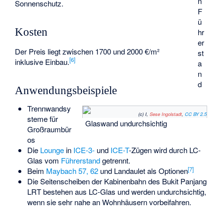
n
Sonnenschutz.
F
ü
Kosten
hr
er
Der Preis liegt zwischen 1700 und 2000 €/m²
st
[
6
]
inklusive Einbau.
a
n
d
Anwendungsbeispiele
Trennwandsy
(c) I,
Sese Ingolstadt
,
CC BY 2.5
steme für
Glaswand undurchsichtig
Großraumbür
os
Die
Lounge
in
ICE-3-
und
ICE-T
-Zügen wird durch LC-
Glas vom
Führerstand
getrennt.
[
7
]
Beim
Maybach 57, 62
und Landaulet als Optionen
Die Seitenscheiben der Kabinenbahn des
Bukit Panjang
LRT
bestehen aus LC-Glas und werden undurchsichtig,
wenn sie sehr nahe an Wohnhäusern vorbeifahren.