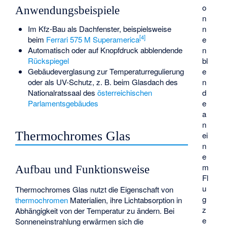
o
Anwendungsbeispiele
n
Im Kfz-Bau als Dachfenster, beispielsweise
n
[
4
]
beim
Ferrari 575 M Superamerica
e
Automatisch oder auf Knopfdruck abblendende
n
Rückspiegel
bl
Gebäudeverglasung zur Temperaturregulierung
e
oder als UV-Schutz, z. B. beim Glasdach des
n
Nationalratssaal des
österreichischen
d
Parlamentsgebäudes
e
a
n
Thermochromes Glas
ei
n
e
m
Aufbau und Funktionsweise
Fl
u
Thermochromes Glas nutzt die Eigenschaft von
g
thermochromen
Materialien, ihre Lichtabsorption in
z
Abhängigkeit von der Temperatur zu ändern. Bei
e
Sonneneinstrahlung erwärmen sich die