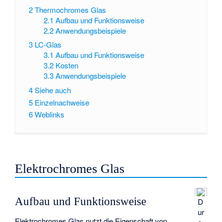
2
Thermochromes Glas
2.1
Aufbau und Funktionsweise
2.2
Anwendungsbeispiele
3
LC-Glas
3.1
Aufbau und Funktionsweise
3.2
Kosten
3.3
Anwendungsbeispiele
4
Siehe auch
5
Einzelnachweise
6
Weblinks
Elektrochromes Glas
Aufbau und Funktionsweise
D
ur
Elektrochromes Glas nutzt die Eigenschaft von