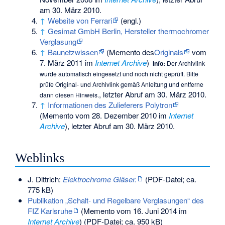
am 30. März 2010.
↑
Website von Ferrari
(engl.)
↑
Gesimat GmbH Berlin, Hersteller thermochromer
Verglasung
↑
Baunetzwissen
(
Memento
des
Originals
vom
7. März 2011 im
Internet Archive
)
Info:
Der Archivlink
wurde automatisch eingesetzt und noch nicht geprüft. Bitte
prüfe Original- und Archivlink gemäß
Anleitung
und entferne
, letzter Abruf am 30. März 2010.
dann diesen Hinweis.
↑
Informationen des Zulieferers Polytron
(
Memento
vom 28. Dezember 2010 im
Internet
Archive
), letzter Abruf am 30. März 2010.
Weblinks
J. Dittrich:
Elektrochrome Gläser.
(PDF-Datei; ca.
775 kB)
Publikation „Schalt- und Regelbare Verglasungen“ des
FIZ Karlsruhe
(
Memento
vom 16. Juni 2014 im
Internet Archive
) (PDF-Datei; ca. 950 kB)