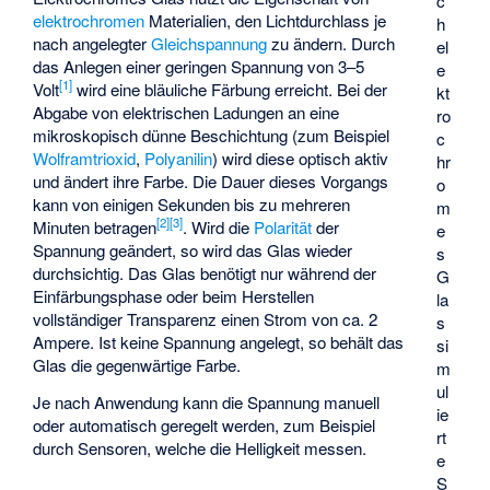
c
elektrochromen
Materialien, den Lichtdurchlass je
h
nach angelegter
Gleichspannung
zu ändern. Durch
el
das Anlegen einer geringen Spannung von 3–5
e
[
1
]
Volt
wird eine bläuliche Färbung erreicht. Bei der
kt
Abgabe von elektrischen Ladungen an eine
ro
mikroskopisch dünne Beschichtung (zum Beispiel
c
Wolframtrioxid
,
Polyanilin
) wird diese optisch aktiv
hr
und ändert ihre Farbe. Die Dauer dieses Vorgangs
o
kann von einigen Sekunden bis zu mehreren
m
[
2
]
[
3
]
Minuten betragen
. Wird die
Polarität
der
e
Spannung geändert, so wird das Glas wieder
s
durchsichtig. Das Glas benötigt nur während der
G
Einfärbungsphase oder beim Herstellen
la
vollständiger Transparenz einen Strom von ca. 2
s
Ampere. Ist keine Spannung angelegt, so behält das
si
Glas die gegenwärtige Farbe.
m
ul
Je nach Anwendung kann die Spannung manuell
ie
oder automatisch geregelt werden, zum Beispiel
rt
durch Sensoren, welche die Helligkeit messen.
e
S