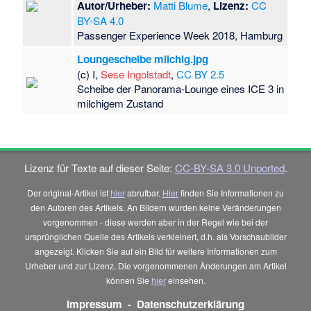
Autor/Urheber:
Matti Blume
,
Lizenz:
CC
BY-SA 4.0
Passenger Experience Week 2018, Hamburg
Loungescheibe milchig.jpg
(c) I,
Sese Ingolstadt
,
CC BY 2.5
Scheibe der Panorama-Lounge eines ICE 3 in
milchigem Zustand
Lizenz für Texte auf dieser Seite:
CC-BY-SA 3.0 Unported
.
Der original-Artikel ist
hier
abrufbar.
Hier
finden Sie Informationen zu
den Autoren des Artikels. An Bildern wurden keine Veränderungen
vorgenommen - diese werden aber in der Regel wie bei der
ursprünglichen Quelle des Artikels verkleinert, d.h. als Vorschaubilder
angezeigt. Klicken Sie auf ein Bild für weitere Informationen zum
Urheber und zur Lizenz. Die vorgenommenen Änderungen am Artikel
können Sie
hier
einsehen.
Impressum
-
Datenschutzerklärung