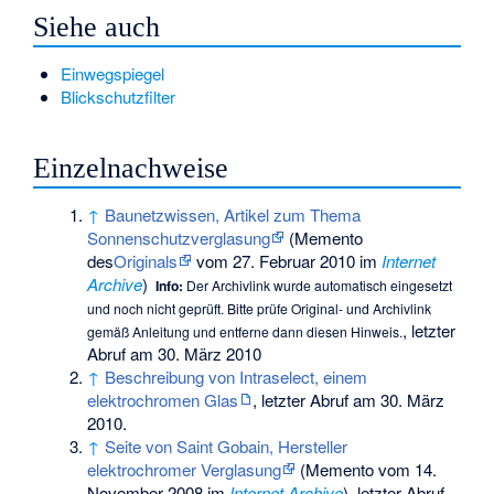
Siehe auch
Einwegspiegel
Blickschutzfilter
Einzelnachweise
↑
Baunetzwissen, Artikel zum Thema
Sonnenschutzverglasung
(
Memento
des
Originals
vom 27. Februar 2010 im
Internet
Archive
)
Info:
Der Archivlink wurde automatisch eingesetzt
und noch nicht geprüft. Bitte prüfe Original- und Archivlink
, letzter
gemäß
Anleitung
und entferne dann diesen Hinweis.
Abruf am 30. März 2010
↑
Beschreibung von Intraselect, einem
elektrochromen Glas
, letzter Abruf am 30. März
2010.
↑
Seite von Saint Gobain, Hersteller
elektrochromer Verglasung
(
Memento
vom 14.
November 2008 im
Internet Archive
), letzter Abruf