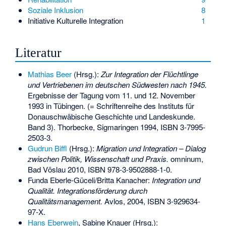
Soziale Inklusion
8
Initiative Kulturelle Integration
1
Literatur
Mathias Beer
(Hrsg.):
Zur Integration der Flüchtlinge
und Vertriebenen im deutschen Südwesten nach 1945.
Ergebnisse der Tagung vom 11. und 12. November
1993 in Tübingen. (= Schriftenreihe des Instituts für
Donauschwäbische Geschichte und Landeskunde.
Band 3). Thorbecke, Sigmaringen 1994,
ISBN 3-7995-
2503-3
.
Gudrun Biffl
(Hrsg.):
Migration und Integration – Dialog
zwischen Politik, Wissenschaft und Praxis.
omninum,
Bad Vöslau 2010,
ISBN 978-3-9502888-1-0
.
Funda Eberle-Güceli/Britta Kanacher:
Integration und
Qualität. Integrationsförderung durch
Qualitätsmanagement.
Avlos, 2004,
ISBN 3-929634-
97-X
.
Hans Eberwein
, Sabine Knauer (Hrsg.):