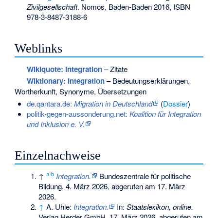
Zivilgesellschaft
. Nomos, Baden-Baden 2016,
ISBN
978-3-8487-3188-6
Weblinks
Wikiquote: Integration
– Zitate
Wiktionary: Integration
– Bedeutungserklärungen,
Wortherkunft, Synonyme, Übersetzungen
de.qantara.de:
Migration in Deutschland
(
Dossier
)
politik-gegen-aussonderung.net:
Koalition für Integration
und Inklusion e. V.
Einzelnachweise
a
b
↑
Integration.
Bundeszentrale für politische
Bildung, 4. März 2026,
abgerufen am 17. März
2026
.
↑
A. Uhle:
Integration.
In:
Staatslexikon, online.
Verlag Herder GmbH, 17. März 2026,
abgerufen am