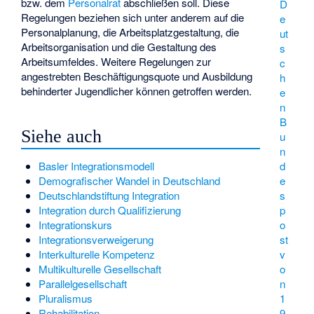
bzw. dem
Personalrat
abschließen soll. Diese
D
Regelungen beziehen sich unter anderem auf die
e
Personalplanung, die Arbeitsplatzgestaltung, die
ut
Arbeitsorganisation und die Gestaltung des
s
Arbeitsumfeldes. Weitere Regelungen zur
c
angestrebten Beschäftigungsquote und Ausbildung
h
behinderter Jugendlicher können getroffen werden.
e
n
B
Siehe auch
u
n
Basler Integrationsmodell
d
Demografischer Wandel in Deutschland
e
Deutschlandstiftung Integration
s
Integration durch Qualifizierung
p
Integrationskurs
o
Integrationsverweigerung
st
Interkulturelle Kompetenz
v
Multikulturelle Gesellschaft
o
Parallelgesellschaft
n
Pluralismus
1
Rehabilitation
9