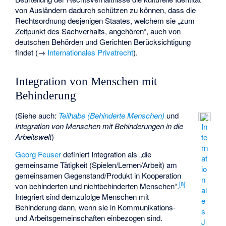
von Ausländern dadurch schützen zu können, dass die
Rechtsordnung desjenigen Staates, welchem sie „zum
Zeitpunkt des Sachverhalts, angehören“, auch von
deutschen Behörden und Gerichten Berücksichtigung
findet (→
Internationales Privatrecht
).
Integration von Menschen mit
Behinderung
(Siehe auch:
Teilhabe (Behinderte Menschen)
und
Integration von Menschen mit Behinderungen in die
In
Arbeitswelt
)
te
rn
Georg Feuser
definiert Integration als „die
at
gemeinsame Tätigkeit (Spielen/Lernen/Arbeit) am
io
gemeinsamen Gegenstand/Produkt in Kooperation
n
[
8
]
von behinderten und nichtbehinderten Menschen“.
al
Integriert sind demzufolge Menschen mit
e
Behinderung dann, wenn sie in Kommunikations-
s
und Arbeitsgemeinschaften einbezogen sind.
J