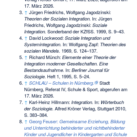
17. März 2026
.
↑
Jürgen Friedrichs, Wolfgang Jagodzinski:
Theorien der Sozialen Integration.
In: Jürgen
Friedrichs, Wolfgang Jagodzinski:
Soziale
Integration.
Sonderband der KZfSS. 1999, S. 9–43.
↑
David Lockwood:
Soziale Integration und
Systemintegration.
In: Wolfgang Zapf:
Theorien des
sozialen Wandels.
1969, S. 124–137.
↑
Richard Münch:
Elemente einer Theorie der
Integration moderner Gesellschaften. Eine
Bestandsaufnahme.
In:
Berliner Journal für
Soziologie.
Heft 1, 1995, S. 5–24.
↑
SCHLAU – Schulen in Nürnberg.
Stadt
Nürnberg, Referat IV, Schule & Sport,
abgerufen am
17. März 2026
.
↑
Karl-Heinz Hillmann:
Integration.
In:
Wörterbuch
der Soziologie.
Alfred Kröner Verlag, Stuttgart 2010,
S. 383–384.
↑
Georg Feuser:
Gemeinsame Erziehung, Bildung
und Unterrichtung behinderter und nichtbehinderter
Kinder und Jugendlicher in Kindergarten und Schule