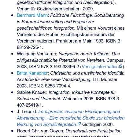
gesellschaftlicher Integration und Desintegration.
).
Verlag für Sozialwissenschaften, 2009.
Bernhard Mann
:
Politische Flüchtlinge. Sozialberatung
in Sammelunterkünften und Fragen zur
gesellschaftlichen Integration.
Mit einem Vorwort eines
Vertreters des Hohen Flüchtlingskommissars der
Vereinten nationen. Frankfurt am Main 1983,
ISBN 3-
88129-725-1
.
Wolfgang Vortkamp:
Integration durch Teilhabe. Das
zivilgesellschaftliche Potenzial von Vereinen.
Campus,
2008,
ISBN 978-3-593-38496-2
(
Verlagsinformation
).
Britta Kanacher
:
Christliche und muslimische Identität.
Anstöße für eine neue Verständigung.
LIT, Münster
2003,
ISBN 3-8258-7094-4
.
Sabine Knauer:
Integration. Inklusive Konzepte für
Schule und Unterricht.
Weinheim 2008,
ISBN 978-3-
407-25419-1
.
J. Leibold:
Immigranten zwischen Einbürgerung und
Abwanderung – Eine empirische Studie zur bindenden
Wirkung von Sozialintegration.
Göttingen 2006.
Robert Chr. van Ooyen:
Demokratische Partizipation
statt „Integration“: normativ-staatstheoretische