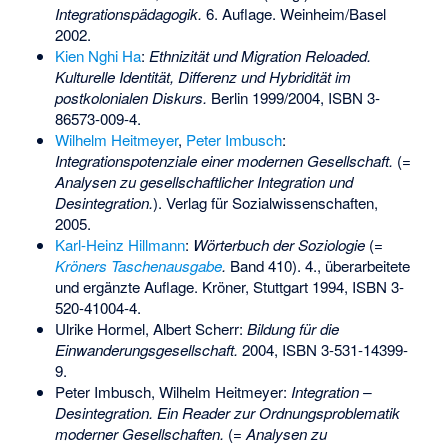
Integrationspädagogik.
6. Auflage. Weinheim/Basel
2002.
Kien Nghi Ha
:
Ethnizität und Migration Reloaded.
Kulturelle Identität, Differenz und Hybridität im
postkolonialen Diskurs.
Berlin 1999/2004,
ISBN 3-
86573-009-4
.
Wilhelm Heitmeyer
,
Peter Imbusch
:
Integrationspotenziale einer modernen Gesellschaft.
(=
Analysen zu gesellschaftlicher Integration und
Desintegration.
). Verlag für Sozialwissenschaften,
2005.
Karl-Heinz Hillmann
:
Wörterbuch der Soziologie
(=
Kröners Taschenausgabe
.
Band 410). 4., überarbeitete
und ergänzte Auflage. Kröner, Stuttgart 1994,
ISBN 3-
520-41004-4
.
Ulrike Hormel, Albert Scherr:
Bildung für die
Einwanderungsgesellschaft.
2004,
ISBN 3-531-14399-
9
.
Peter Imbusch, Wilhelm Heitmeyer:
Integration –
Desintegration. Ein Reader zur Ordnungsproblematik
moderner Gesellschaften.
(=
Analysen zu