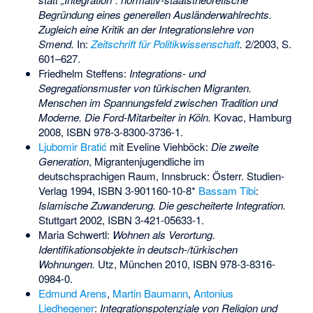
Begründung eines generellen Ausländerwahlrechts.
Zugleich eine Kritik an der Integrationslehre von
Smend.
In:
Zeitschrift für Politikwissenschaft
.
2/2003, S.
601–627.
Friedhelm Steffens:
Integrations- und
Segregationsmuster von türkischen Migranten.
Menschen im Spannungsfeld zwischen Tradition und
Moderne. Die Ford-Mitarbeiter in Köln.
Kovac, Hamburg
2008,
ISBN 978-3-8300-3736-1
.
Ljubomir Bratić
mit
Eveline Viehböck
:
Die zweite
Generation
, Migrantenjugendliche im
deutschsprachigen Raum, Innsbruck: Österr. Studien-
Verlag 1994,
ISBN 3-901160-10-8
*
Bassam Tibi
:
Islamische Zuwanderung. Die gescheiterte Integration.
Stuttgart 2002,
ISBN 3-421-05633-1
.
Maria Schwertl:
Wohnen als Verortung.
Identifikationsobjekte in deutsch-/türkischen
Wohnungen.
Utz, München 2010,
ISBN 978-3-8316-
0984-0
.
Edmund Arens
,
Martin Baumann
,
Antonius
Liedhegener
:
Integrationspotenziale von Religion und