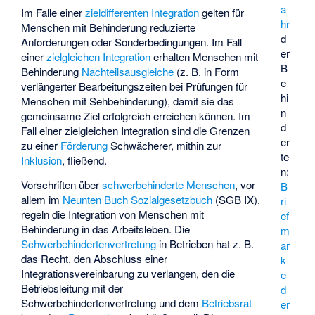
a
Im Falle einer
zieldifferenten Integration
gelten für
hr
Menschen mit Behinderung reduzierte
d
Anforderungen oder Sonderbedingungen. Im Fall
er
einer
zielgleichen Integration
erhalten Menschen mit
B
Behinderung
Nachteilsausgleiche
(z. B. in Form
e
verlängerter Bearbeitungszeiten bei Prüfungen für
hi
Menschen mit Sehbehinderung), damit sie das
n
gemeinsame Ziel erfolgreich erreichen können. Im
d
Fall einer zielgleichen Integration sind die Grenzen
er
zu einer
Förderung
Schwächerer, mithin zur
te
Inklusion
, fließend.
n:
Vorschriften über
schwerbehinderte Menschen
, vor
B
allem im
Neunten Buch Sozialgesetzbuch
(SGB IX),
ri
regeln die Integration von Menschen mit
ef
Behinderung in das Arbeitsleben. Die
m
Schwerbehindertenvertretung
in Betrieben hat z. B.
ar
das Recht, den Abschluss einer
k
Integrationsvereinbarung
zu verlangen, den die
e
Betriebsleitung mit der
d
Schwerbehindertenvertretung und dem
Betriebsrat
er