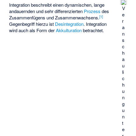
Integration beschreibt einen dynamischen, lange
V
andauernden und sehr differenzierten
Prozess
des
e
[
1
]
Zusammenfügens und Zusammenwachsens.
r
Gegenbegriff hierzu ist
Desintegration
. Integration
a
wird auch als Form der
Akkulturation
betrachtet.
n
s
c
h
a
u
li
c
h
u
n
g
u
n
t
e
r