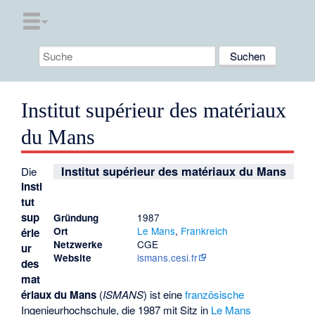
Institut supérieur des matériaux
du Mans
Institut supérieur des matériaux du Mans
Die
Insti
tut
sup
1987
Gründung
Le Mans
,
Frankreich
Ort
érie
CGE
Netzwerke
ur
ismans.cesi.fr
Website
des
mat
ériaux du Mans
(
ISMANS
) ist eine
französische
Ingenieurhochschule, die 1987 mit Sitz in
Le Mans