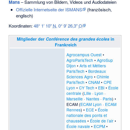
Mans
– Sammlung von Bildern, Videos und Audiodateien
Offizielle Internetseite der ISMANS
(französisch,
englisch)
Koordinaten:
48° 1′ 10″
N
,
0° 9′ 26,3″
O
Mitglieder der
Conférence des grandes écoles
in
Frankreich
Agrocampus Ouest
•
AgroParisTech
•
AgroSup
Dijon
•
Arts et Métiers
ParisTech
•
Bordeaux
Sciences Agro
•
Chimie
ParisTech
•
CNAM
•
CPE
Lyon
•
CY Tech
•
EBI
•
École
centrale
(
Lille
·
Lyon
·
Marseille
·
Nantes
·
Paris
) •
ECAM (
ECAM Lyon
·
ECAM
Rennes
) •
ECE
•
École
nationale des ponts et
chaussées
•
École de l’air
•
École navale
•
ECPM
•