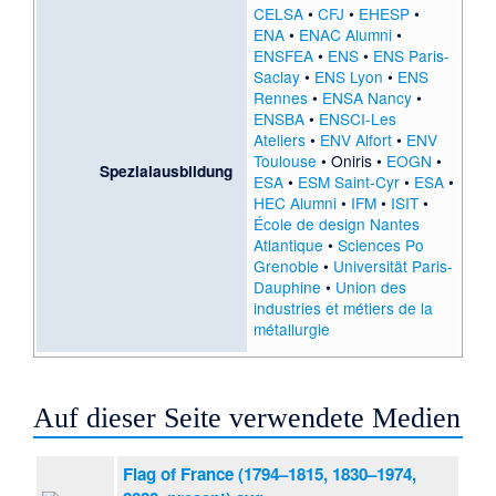
CELSA
•
CFJ
•
EHESP
•
ENA
•
ENAC Alumni
•
ENSFEA
•
ENS
•
ENS Paris-
Saclay
•
ENS Lyon
•
ENS
Rennes
•
ENSA Nancy
•
ENSBA
•
ENSCI-Les
Ateliers
•
ENV Alfort
•
ENV
Toulouse
•
Oniris
•
EOGN
•
Spezialausbildung
ESA
•
ESM Saint-Cyr
•
ESA
•
HEC Alumni
•
IFM
•
ISIT
•
École de design Nantes
Atlantique
•
Sciences Po
Grenoble
•
Universität Paris-
Dauphine
•
Union des
industries et métiers de la
métallurgie
Auf dieser Seite verwendete Medien
Flag of France (1794–1815, 1830–1974,