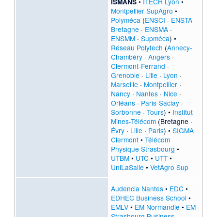
•
ITECH Lyon
•
ISMANS
Montpellier SupAgro
•
Polyméca
(
ENSCI
·
ENSTA
Bretagne
·
ENSMA
·
ENSMM
·
Supméca
) •
Réseau Polytech
(
Annecy-
Chambéry
·
Angers
·
Clermont-Ferrand
·
Grenoble
·
Lille
·
Lyon
·
Marseille
·
Montpellier
·
Nancy
·
Nantes
·
Nice
·
Orléans
·
Paris-Saclay
·
Sorbonne
·
Tours
) •
Institut
Mines-Télécom
(
Bretagne
·
Évry
·
Lille
·
Paris
) •
SIGMA
Clermont
•
Télécom
Physique Strasbourg
•
UTBM
•
UTC
•
UTT
•
UniLaSalle
•
VetAgro Sup
Audencia Nantes
•
EDC
•
EDHEC Business School
•
EMLV
•
EM Normandie
•
EM
Strasbourg Business