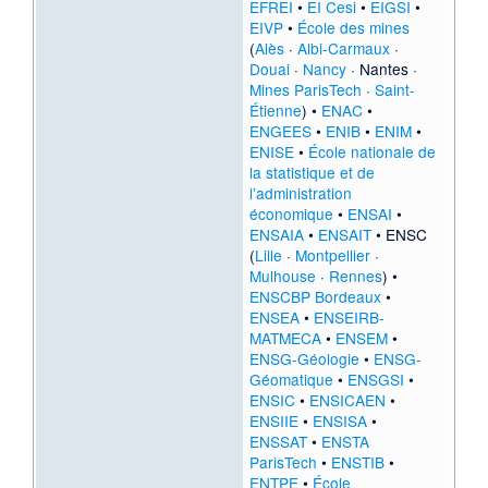
EFREI
•
EI Cesi
•
EIGSI
•
EIVP
•
École des mines
(
Alès
·
Albi-Carmaux
·
Douai
·
Nancy
·
Nantes
·
Mines ParisTech
·
Saint-
Étienne
) •
ENAC
•
ENGEES
•
ENIB
•
ENIM
•
ENISE
•
École nationale de
la statistique et de
l’administration
économique
•
ENSAI
•
ENSAIA
•
ENSAIT
• ENSC
(
Lille
·
Montpellier
·
Mulhouse
·
Rennes
) •
ENSCBP Bordeaux
•
ENSEA
•
ENSEIRB-
MATMECA
•
ENSEM
•
ENSG-Géologie
•
ENSG-
Géomatique
•
ENSGSI
•
ENSIC
•
ENSICAEN
•
ENSIIE
•
ENSISA
•
ENSSAT
•
ENSTA
ParisTech
•
ENSTIB
•
ENTPE
•
École