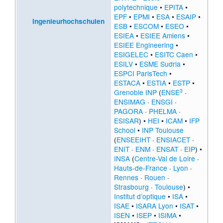
polytechnique
•
EPITA
•
EPF
•
EPMI
•
ESA
•
ESAIP
•
Ingenieurhochschulen
ESB
•
ESCOM
•
ESEO
•
ESIEA
•
ESIEE Amiens
•
ESIEE Engineering
•
ESIGELEC
•
ESITC Caen
•
ESILV
•
ESME Sudria
•
ESPCI ParisTech
•
ESTACA
•
ESTIA
•
ESTP
•
3
Grenoble INP
(
ENSE
·
ENSIMAG
·
ENSGI
·
PAGORA
·
PHELMA
·
ESISAR
) •
HEI
•
ICAM
•
IFP
School
•
INP Toulouse
(
ENSEEIHT
·
ENSIACET
·
ENIT
·
ENM
·
ENSAT
·
EIP
) •
INSA
(
Centre-Val de Loire
·
Hauts-de-France
·
Lyon
·
Rennes
·
Rouen
·
Strasbourg
·
Toulouse
) •
Institut d’optique
•
ISA
•
ISAE
•
ISARA Lyon
•
ISAT
•
ISEN
•
ISEP
•
ISIMA
•