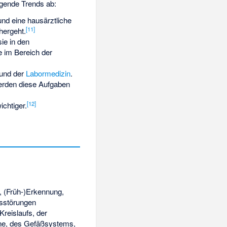
lgende Trends ab:
und eine hausärztliche
[
11
]
hergeht.
ie in den
e im Bereich der
und der
Labormedizin
.
werden diese Aufgaben
[
12
]
chtiger.
, (Früh-)Erkennung,
tsstörungen
reislaufs, der
ane, des Gefäßsystems,