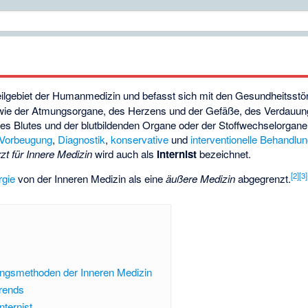
Teilgebiet der Humanmedizin und befasst sich mit den Gesundheitsst
wie der Atmungsorgane, des Herzens und der Gefäße, des Verdauun
es Blutes und der blutbildenden Organe oder der Stoffwechselorgane
Vorbeugung
,
Diagnostik
,
konservative
und
interventionelle
Behandlun
zt für Innere Medizin
wird auch als
Internist
bezeichnet.
[
2
]
[
3
]
rgie
von der Inneren Medizin als eine
äußere Medizin
abgegrenzt.
ungsmethoden der Inneren Medizin
trends
ternist