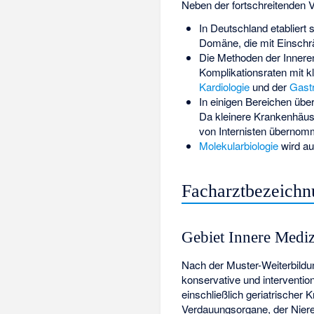
Neben der fortschreitenden 
In Deutschland etabliert 
Domäne, die mit Einschrä
Die Methoden der Inneren
Komplikationsraten mit kl
Kardiologie
und der
Gastr
In einigen Bereichen über
Da kleinere Krankenhäuse
von Internisten übernom
Molekularbiologie
wird au
Facharztbezeichnu
Gebiet Innere Medi
Nach der
Muster-Weiterbild
konservative und interventi
einschließlich geriatrische
Verdauungsorgane, der Niere