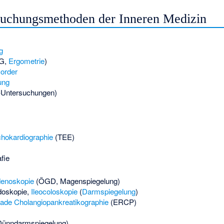
suchungsmethoden der Inneren Medizin
g
G,
Ergometrie
)
order
ung
l-Untersuchungen)
hokardiographie
(TEE)
fie
enoskopie
(ÖGD, Magenspiegelung)
doskopie
,
Ileocoloskopie
(
Darmspiegelung
)
ade Cholangiopankreatikographie
(ERCP)
ünndarmspiegelung)