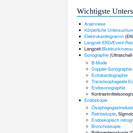
Wichtigste Unter
Anamnese
Körperliche Untersuchun
Elektrokardiogramm
(EK
Langzeit-EKG
/
Event-Rec
Langzeit-
Blutdruckmess
Sonographie
(Ultraschal
B-Mode
Doppler-Sonographie
Echokardiographie
Transösophageale Ec
Endosonographie
Kontrastmittelsonogra
Endoskopie
Ösophagogastroduod
Rektoskopie
,
Sigmoi
Endoskopisch retrogr
Bronchoskopie
Ballonenteroskopie
(D