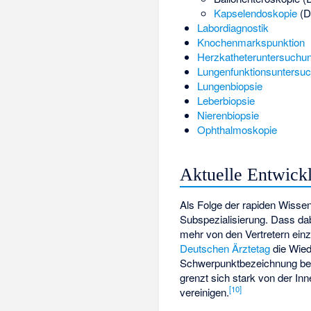
Kapselendoskopie
(D
Labordiagnostik
Knochenmarkspunktion
Herzkatheteruntersuchu
Lungenfunktionsuntersu
Lungenbiopsie
Leberbiopsie
Nierenbiopsie
Ophthalmoskopie
Aktuelle Entwick
Als Folge der rapiden Wissen
Subspezialisierung. Dass dabe
mehr von den Vertretern einze
Deutschen Ärztetag
die Wied
Schwerpunktbezeichnung be
grenzt sich stark von der In
[
10
]
vereinigen.