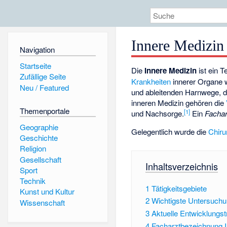
Innere Medizin
Navigation
Startseite
Die
Innere Medizin
ist ein 
Zufällige Seite
Krankheiten
innerer Organe 
Neu / Featured
und ableitenden Harnwege, d
inneren Medizin gehören die
Themenportale
[
1
]
und Nachsorge.
Ein
Fachar
Geographie
Gelegentlich wurde die
Chiru
Geschichte
Religion
Gesellschaft
Inhaltsverzeichnis
Sport
Technik
1
Tätigkeitsgebiete
Kunst und Kultur
2
Wichtigste Untersuch
Wissenschaft
3
Aktuelle Entwicklungs
4
Facharztbezeichnung In