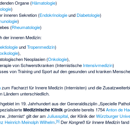
ildenden Organe (
Hämatologie
)
ologie
)
r inneren Sekretion (
Endokrinologie
und
Diabetologie
)
unologie
)
ebes (
Rheumatologie
)
h der inneren Medizin:
fektiologie
und
Tropenmedizin
)
oxikologie
),
tologischen Neoplasien (
Onkologie
),
rapie von Schwerstkranken (Internistische
Intensivmedizin
)
sses von Training und Sport auf den gesunden und kranken Menschen
n
zum Facharzt für Innere Medizin (Internisten) und die Zusatzweiterb
n Ländern unterschiedlich.
chgebiet im 19. Jahrhundert aus der Generaldisziplin „Specielle Patho
pezialisierte
Medizinische Klinik
gründete bereits 1754
Anton de Ha
w. „Internist“ gilt der am
Juliusspital
, der Klinik der
Würzburger Unive
[
5
]
nz Heinrich Meinolph Wilhelm
.
Der
Kongreß für Innere Medizin
fand 