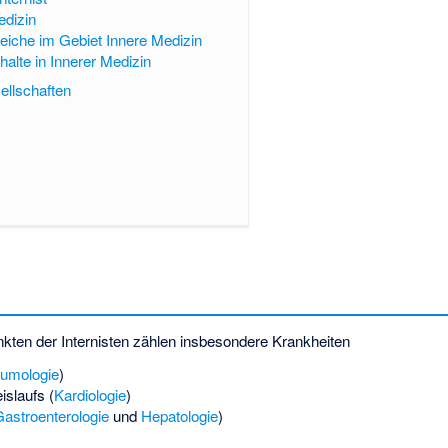
edizin
iche im Gebiet Innere Medizin
halte in Innerer Medizin
ellschaften
kten der Internisten zählen insbesondere Krankheiten
umologie
)
slaufs (
Kardiologie
)
astroenterologie
und
Hepatologie
)