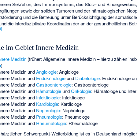
nneren Sekretion, des Immunsystems, des Stütz- und Bindegewebes,
ergiftungen sowie der soliden Tumoren und der hämatologischen Neop
sförderung und die Betreuung unter Berücksichtigung der somatisc
d die interdisziplinäre Koordination der an der gesundheitlichen Betr
3
]
e im Gebiet Innere Medizin
Innere Medizin
(früher: Allgemeine Innere Medizin – hierzu zählen ins
n
)
Innere Medizin und
Angiologie
:
Angiologe
Innere Medizin und
Endokrinologie
und
Diabetologie
:
Endokrinologe un
Innere Medizin und
Gastroenterologie
:
Gastroenterologe
Innere Medizin und
Hämatologie
und
Onkologie
:
Hämatologe und Inter
Innere Medizin und
Infektiologie
:
Infektiologe
Innere Medizin und
Kardiologie
:
Kardiologe
Innere Medizin und
Nephrologie
:
Nephrologe
Innere Medizin und
Pneumologie
:
Pneumologe
Innere Medizin und
Rheumatologie
:
Rheumatologe
chärztlichen
Schwerpunkt-Weiterbildung
ist es in Deutschland möglic