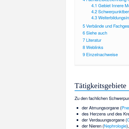
4.1
Gebiet Innere M
4.2
Schwerpunktbere
4.3
Weiterbildungsin
5
Verbände und Fachges
6
Siehe auch
7
Literatur
8
Weblinks
9
Einzelnachweise
Tätigkeitsgebiete
Zu den fachlichen Schwerpun
der Atmungsorgane (
Pne
des Herzens und des Krei
der Verdauungsorgane (
G
der Nieren (
Nephrologie
),