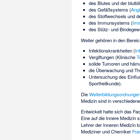
des Blutes und der blutb
des Gefäßsystems (
Angi
des Stoffwechsels und de
des Immunsystems (
Imm
des Stütz- und Bindegew
Weiter gehören in den Bereic
Infektionskrankheiten (
In
Vergiftungen (Klinische
T
solide Tumoren und häma
die Überwachung und The
Untersuchung des Einflu
Sportheilkunde
).
Die
Weiterbildungsordnunge
Medizin sind in verschiedene
Entwickelt hatte sich das Fa
Eine auf die Innere Medizin s
Lehrer der Inneren Medizin bz
Mediziner und Chemiker
Fra