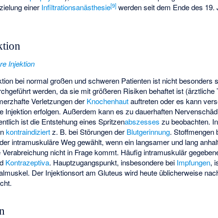
[
9
]
zielung einer
Infiltrationsanästhesie
werden seit dem Ende des 19. 
ktion
e Injektion
ktion bei normal großen und schweren Patienten ist nicht besonders 
geführt werden, da sie mit größeren Risiken behaftet ist (ärztliche T
merzhafte Verletzungen der
Knochenhaut
auftreten oder es kann vers
elle Injektion erfolgen. Außerdem kann es zu dauerhaften Nervenschäd
ich ist die Entstehung eines Spritzen
abszesses
zu beobachten. In
on
kontraindiziert
z. B. bei Störungen der
Blutgerinnung
. Stoffmengen 
d der intramuskuläre Weg gewählt, wenn ein langsamer und lang anha
e Verabreichung nicht in Frage kommt. Häufig intramuskulär gegebene
nd
Kontrazeptiva
. Hauptzugangspunkt, insbesondere bei
Impfungen
, 
almuskel. Der Injektionsort am
Gluteus
wird heute üblicherweise nac
cht.
on