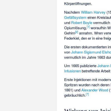
Körperöffnungen.
Nachdem
William Harvey
(15
Gefäßsystem
einen Kreislauf 
und
Robert Boyle
vermutlich
[
1
]
Opiumlösung,
woraufhin W
[
2
]
Gehirn
annahm. Wren verwe
Federkiel, den er in eine fre
Die ersten dokumentierten i
von
Johann Sigismund Elsho
vermutlich im Jahre 1663 dur
Um 1665 publizierte
Johann 
Infusionen
betreffende Arbei
Erste Injektionen mit modern
Spritzen wurden nach deren 
1861) und
Alexander Wood
(
[
7
]
gebräuchlich.