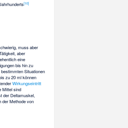
[
10
]
Jahrhunderts
schwierig, muss aber
ätigkeit, aber
ehentlich eine
igungen bis hin zu
 bestimmten Situationen
bis zu 20 ml können
ltender
Wirkungseintritt
 Mittel sind
ist der
Deltamuskel
,
h der Methode von