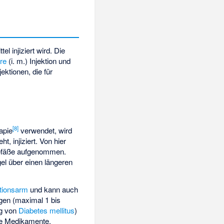
 injiziert wird. Die
re
(i. m.) Injektion und
ektionen, die für
[
8
]
apie
verwendet, wird
t, injiziert. Von hier
tgefäße aufgenommen.
el über einen längeren
tionsarm
und kann auch
gen (maximal 1 bis
g von
Diabetes mellitus
)
re Medikamente.