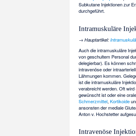
Subkutane Injektionen zur Er
durchgeführt.
Intramuskuläre Inje
→
Hauptartikel
:
Intramuskulär
Auch die intramuskuläre Inje
von geschultem Personal durch
delegierbar). Es können sch
intravenöse oder intraarteri
Lähmungen kommen. Gelegentl
ist die intramuskuläre Injekti
verabreicht werden. Oft wir
gewünscht ist oder eine oral
Schmerzmittel
,
Kortikoide
u
ansonsten der mediale Glute
Anton v. Hochstetter aufgesu
Intravenöse Injekti