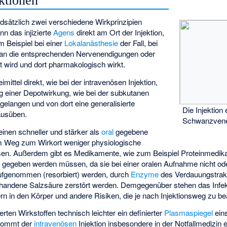
ktionen
ndsätzlich zwei verschiedene Wirkprinzipien
n das injizierte
Agens
direkt am Ort der Injektion,
m Beispiel bei einer
Lokalanästhesie
der Fall, bei
 an die entsprechenden Nervenendigungen oder
rt wird und dort pharmakologisch wirkt.
ttel direkt, wie bei der intravenösen Injektion,
ng einer Depotwirkung, wie bei der subkutanen
f gelangen und von dort eine generalisierte
Die Injektion 
ausüben.
Schwanzven
einen schneller und stärker als
oral
gegebene
m Weg zum Wirkort weniger physiologische
n. Außerdem gibt es Medikamente, wie zum Beispiel Proteinmedika
l
gegeben werden müssen, da sie bei einer oralen Aufnahme nicht ode
aufgenommen (resorbiert) werden, durch
Enzyme
des Verdauungstrak
handene Salzsäure zerstört werden. Demgegenüber stehen das Infekt
rn in den Körper und andere Risiken, die je nach Injektionsweg zu be
erten Wirkstoffen technisch leichter ein definierter
Plasmaspiegel
eins
kommt der
intravenösen
Injektion insbesondere in der Notfallmedizin e