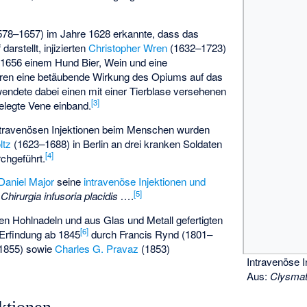
78–1657) im Jahre 1628 erkannte, dass das
darstellt, injizierten
Christopher Wren
(1632–1723)
 1656 einem Hund Bier, Wein und eine
ren eine betäubende Wirkung des Opiums auf das
ndete dabei einen mit einer Tierblase versehenen
[
3
]
igelegte Vene einband.
ntravenösen Injektionen beim Menschen wurden
ltz
(1623–1688) in Berlin an drei kranken Soldaten
[
4
]
chgeführt.
Daniel Major
seine
intravenöse Injektionen und
[
5
]
t
Chirurgia infusoria placidis …
.
en Hohlnadeln und aus Glas und Metall gefertigten
[
6
]
Erfindung ab 1845
durch Francis Rynd (1801–
1855) sowie
Charles G. Pravaz
(1853)
Intravenöse 
Aus:
Clysmat