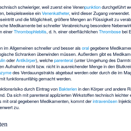
 technisch schwieriger, weil zuerst eine Venen
punktion
durchgeführt we
n, beispielsweise ein
Venenkatheter
, wird dieser Zugang verwendet. V
intritt und die Möglichkeit, größere Mengen an Flüssigkeit zu verabr
manche Medikamente bei schneller Verabreichung besondere Nebenwi
in einer
Thrombophlebitis
, d. h. einer oberflächlichen
Thrombose
bei 
en im Allgemeinen schneller und besser als
oral
gegebene Medikament
logische Schranken
überwinden müssen. Außerdem gibt es Medikame
ulin
oder
Antikörper
), welche
parenteral
(unter Umgehung des Darmtr
alen Aufnahme nicht bzw. nicht in ausreichender Menge in den Blutkr
nzyme
des Verdauungstrakts abgebaut werden oder durch die im M
it funktionsunfähig gemacht werden.
ktionsrisiko durch Eintrag von
Bakterien
in den Körper und andere Ri
d. Da sich mit parenteral applizierten Wirkstoffen technisch leichter e
t als mit oral gegebenen Medikamenten, kommt der
intravenösen
Injekti
lenwert zu.
ten