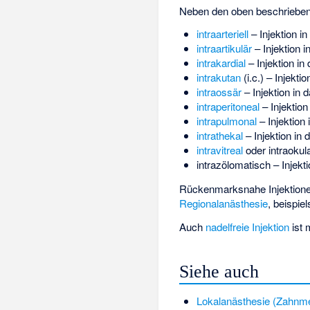
Neben den oben beschriebene
intraarteriell
– Injektion i
intraartikulär
– Injektion i
intrakardial
– Injektion in
intrakutan
(i.c.) – Injektio
intraossär
– Injektion in 
intraperitoneal
– Injektion
intrapulmonal
– Injektion 
intrathekal
– Injektion in 
intravitreal
oder intraokula
intrazölomatisch – Injekt
Rückenmarksnahe Injektione
Regionalanästhesie
, beispie
Auch
nadelfreie Injektion
ist 
Siehe auch
Lokalanästhesie (Zahnme