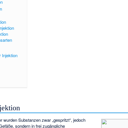
on
en
tion
njektion
ktion
nsarten
 Injektion
jektion
lter wurden Substanzen zwar „gespritzt“, jedoch
Gefäße, sondern in frei zugängliche