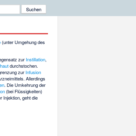
e
(unter Umgehung des
egensatz zur
Instillation
,
haut
durchstochen.
Abgrenzung zur
Infusion
rzneimittels. Allerdings
en
. Die Umkehrung der
ion
(bei Flüssigkeiten)
Injektion, geht die