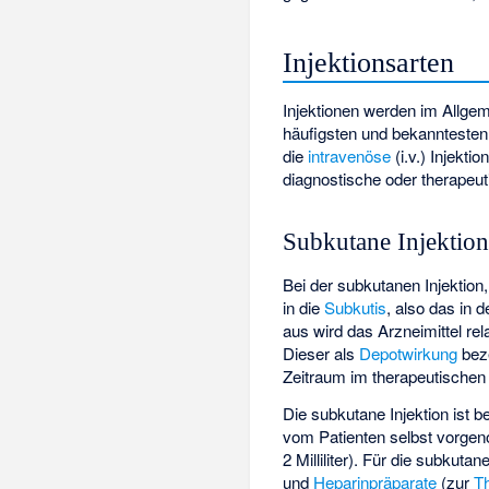
Injektionsarten
Injektionen werden im Allgem
häufigsten und bekanntesten
die
intravenöse
(i.v.) Injekti
diagnostische oder therape
Subkutane Injektio
Bei der subkutanen Injektion
in die
Subkutis
, also das in 
aus wird das Arzneimittel re
Dieser als
Depotwirkung
beze
Zeitraum im therapeutischen 
Die subkutane Injektion ist 
vom Patienten selbst vorgen
2 Milliliter). Für die subku
und
Heparinpräparate
(zur
T