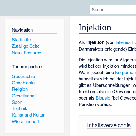
Injektion
Navigation
Startseite
Als
Injektion
(von
lateinisch
Zufällige Seite
Darmtraktes erfolgende) Ein
Neu / Featured
Die Injektion wird im Allgeme
wird bei der Injektion minde
Themenportale
Wenn jedoch eine
Körperhöh
Geographie
handelt es sich bei der Injek
Geschichte
gibt es Überschneidungen, v
Religion
Injektion, also die Gewinnu
Gesellschaft
oder als
Biopsie
(bei Gewebe)
Sport
Punktion voraus.
Technik
Kunst und Kultur
Wissenschaft
Inhaltsverzeichnis