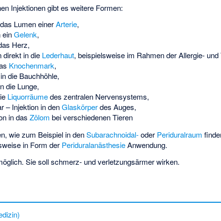
n Injektionen gibt es weitere Formen:
n das Lumen einer
Arterie
,
n ein
Gelenk
,
 das Herz,
n direkt in die
Lederhaut
, beispielsweise im Rahmen der Allergie- und
das
Knochenmark
,
 in die Bauchhöhle,
in die Lunge,
die
Liquorräume
des zentralen Nervensystems,
r – Injektion in den
Glaskörper
des Auges,
ion in das
Zölom
bei verschiedenen Tieren
n, wie zum Beispiel in den
Subarachnoidal-
oder
Periduralraum
finde
lsweise in Form der
Periduralanästhesie
Anwendung.
möglich. Sie soll schmerz- und verletzungsärmer wirken.
dizin)