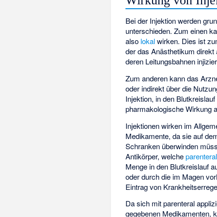
Wirkung von Inje
Bei der Injektion werden gru
unterschieden. Zum einen kan
also
lokal
wirken. Dies ist zu
der das Anästhetikum direkt
deren Leitungsbahnen injizie
Zum anderen kann das Arzneimi
oder indirekt über die Nutzu
Injektion, in den Blutkreislau
pharmakologische Wirkung 
Injektionen wirken im Allgem
Medikamente, da sie auf de
Schranken überwinden müsse
Antikörper, welche
parentera
Menge in den Blutkreislauf 
oder durch die im Magen vor
Eintrag von Krankheitserrege
Da sich mit parenteral applizi
gegebenen Medikamenten, 