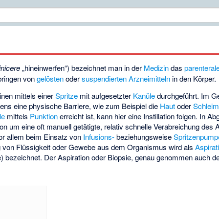
inicere
„hineinwerfen“) bezeichnet man in der
Medizin
das
parenteral
bringen von
gelösten
oder
suspendierten
Arzneimitteln
in den Körper.
inen mittels einer
Spritze
mit aufgesetzter
Kanüle
durchgeführt. Im G
stens eine physische Barriere, wie zum Beispiel die
Haut
oder
Schleim
le
mittels
Punktion
erreicht ist, kann hier eine Instillation folgen. In 
tion um eine oft manuell getätigte, relativ schnelle Verabreichung des A
or allem beim Einsatz von
Infusions-
beziehungsweise
Spritzenpump
ng von Flüssigkeit oder Gewebe aus dem Organismus wird als
Aspirat
 bezeichnet. Der Aspiration oder Biopsie, genau genommen auch der 