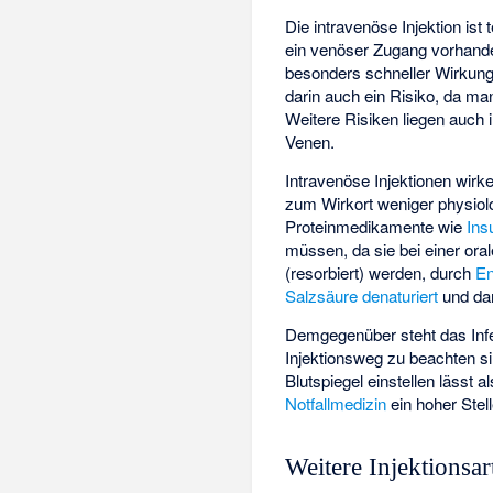
Die intravenöse Injektion ist
ein venöser Zugang vorhande
besonders schneller Wirkungse
darin auch ein Risiko, da 
Weitere Risiken liegen auch 
Venen.
Intravenöse Injektionen wirk
zum Wirkort weniger
physio
Proteinmedikamente wie
Ins
müssen, da sie bei einer or
(resorbiert) werden, durch
E
Salzsäure
denaturiert
und dam
Demgegenüber steht das Infe
Injektionsweg zu beachten sin
Blutspiegel einstellen läss
Notfallmedizin
ein hoher Stel
Weitere Injektionsar