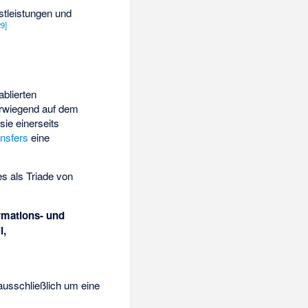
stleistungen und
29
]
blierten
orwiegend auf dem
ie einerseits
nsfers
eine
s als Triade von
rmations- und
l,
ausschließlich um eine