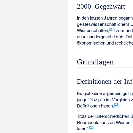
2000–Gegenwart
In den letzten Jahren begann
geisteswissenschaftlichen) 
[
24
]
Wissenschaften,
zum ander
auseinandergesetzt sah. Dahe
ökonomischen und rechtlichen
Grundlagen
Definitionen der In
Es gibt keine allgemein gülti
junge Disziplin im Vergleich 
[
26
]
Definitionen haben.
Trotz der unterschiedlichen 
[
Repräsentation von Wissen.
[
28
]
kann“.