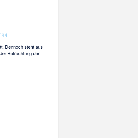
[
6
]
[
7
]
tt. Dennoch steht aus
 der Betrachtung der