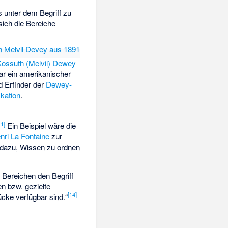
s unter dem Begriff zu
sich die Bereiche
 Kossuth (Melvil) Dewey
r ein amerikanischer
d Erfinder der
Dewey-
ikation
.
11
]
Ein Beispiel wäre die
nri La Fontaine
zur
 dazu, Wissen zu ordnen
n Bereichen den Begriff
 bzw. gezielte
[
14
]
cke verfügbar sind.“