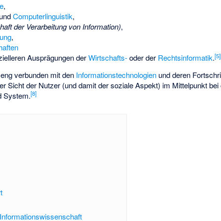
e
,
und
Computerlinguistik
,
aft der Verarbeitung von Information)
,
hung
,
haften
[
5
]
zielleren Ausprägungen der
Wirtschafts-
oder der
Rechtsinformatik
.
t eng verbunden mit den
Informationstechnologien
und deren Fortschri
er Sicht der Nutzer (und damit der soziale Aspekt) im Mittelpunkt bei
[
8
]
d System.
t
 Informationswissenschaft