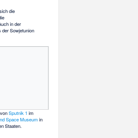
ich die
die
uch in der
 der Sowjetunion
 von
Sputnik 1
im
 and Space Museum
in
en Staaten.