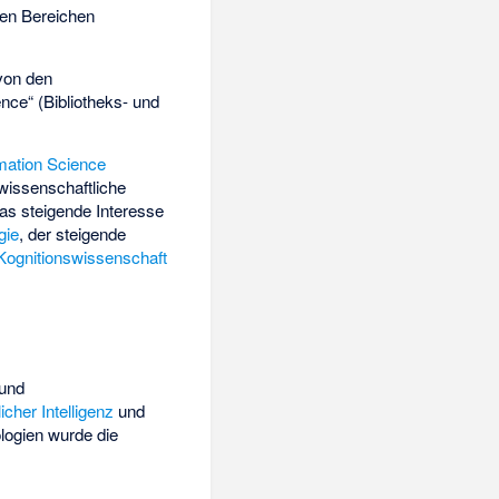
 den Bereichen
 von den
nce“ (
Bibliotheks- und
rmation Science
wissenschaftliche
as steigende Interesse
gie
, der steigende
Kognitionswissenschaft
 und
icher Intelligenz
und
ologien wurde die