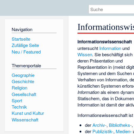
Informationswi
Navigation
Startseite
Informationswissenschaft
Zufällige Seite
untersucht
Information
und
Neu / Featured
Wissen
. Sie beschäftigt sich
deren Präsentation und
Themenportale
Repräsentation in (meist digi
Systemen und dem Suchen u
Geographie
Verhalten von Information, d
Geschichte
künstlichen Systemen erfors
Religion
Information
als einem dynamis
Gesellschaft
Statischem, das in Dokumente
Sport
Information ist damit der akti
Technik
Kunst und Kultur
Informationswissenschaft is
Wissenschaft
der
Archiv-
,
Bibliotheks-
,
der
Publizistik-
,
Medien-