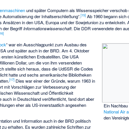
enmaschinen
und später Computern als Wissensspeicher verschob s
[
15
]
ie Automatisierung der Inhaltserschließung“.
Ab 1960 begann sich 
s Ansätzen in den USA, Europa und der Sowjetunion zu entwickeln. A
h der Begriff
Informationswissenschaft
. Die DDR verwendete den aus
16
]
ock
“ war ein Ausschlagpunkt zum Ausbau des
USA und später auch in der BRD. Am 4. Oktober
ersten künstlichen Erdsatelliten. Die USA
illionen Dollar, um die von ihm versendeten
ch stellte sich heraus, dass die UdSSR die Codes
tlicht hatte und sechs amerikanische Bibliotheken
[
17
]
tten.
Dies war einer der Gründe, warum 1963 in
rt
mit Vorschlägen zur Verbesserung der
wischen Wissenschaft und Öffentlichkeit
e auch in Deutschland veröffentlicht, fand dort aber
hlungen eher als US-innerstaatlich angesehen
Ein Nachbau
National Air
den Vereinigt
tion und Information auch in der BRD politisch
u erhalten. Es wurden zahlreiche Schriften zur