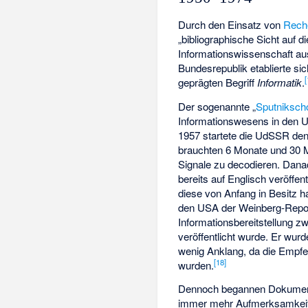
Durch den Einsatz von
Rech
„bibliographische Sicht auf d
Informationswissenschaft au
Bundesrepublik etablierte sic
[
geprägten Begriff
Informatik
.
Der sogenannte „
Sputniksch
Informationswesens in den 
1957 startete die UdSSR den 
brauchten 6 Monate und 30 M
Signale zu decodieren. Dana
bereits auf Englisch veröffen
diese von Anfang in Besitz ha
den USA der
Weinberg-Repo
Informationsbereitstellung z
veröffentlicht wurde. Er wurd
wenig Anklang, da die Empfe
[
18
]
wurden.
Dennoch begannen Dokumenta
immer mehr Aufmerksamkeit z