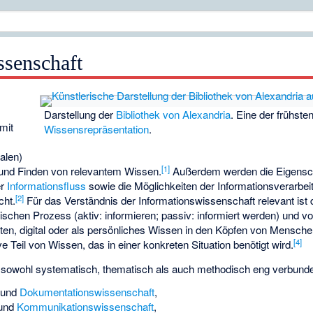
ssenschaft
Darstellung der
Bibliothek von Alexandria
. Eine der frühste
 mit
Wissensrepräsentation
.
talen)
[
1
]
nd Finden von relevantem Wissen.
Außerdem werden die Eigensc
er
Informationsfluss
sowie die Möglichkeiten der Informationsverarbeit
[
2
]
cht.
Für das Verständnis der Informationswissenschaft relevant ist
chen Prozess (aktiv: informieren; passiv: informiert werden) und v
n, digital oder als persönliches Wissen in den Köpfen von Menschen f
[
4
]
ve Teil von Wissen, das in einer konkreten Situation benötigt wird.
t sowohl systematisch, thematisch als auch methodisch eng verbunde
 und
Dokumentationswissenschaft
,
und
Kommunikationswissenschaft
,