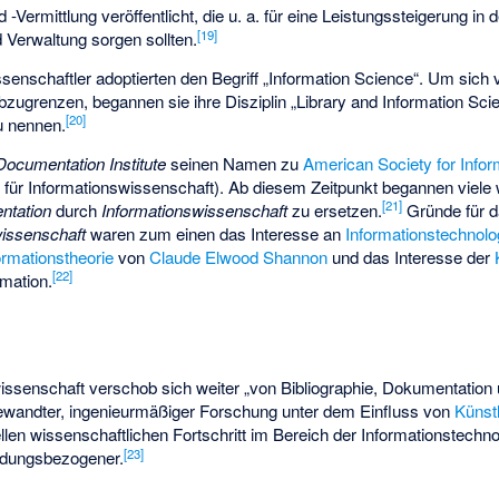
 -Vermittlung veröffentlicht, die u. a. für eine Leistungssteigerung in
[
19
]
 Verwaltung sorgen sollten.
senschaftler adoptierten den Begriff „Information Science“. Um sich
ugrenzen, begannen sie ihre Disziplin „Library and Information Scie
[
20
]
u nennen.
ocumentation Institute
seinen Namen zu
American Society for Info
 für Informationswissenschaft). Ab diesem Zeitpunkt begannen viele 
[
21
]
ntation
durch
Informationswissenschaft
zu ersetzen.
Gründe für d
wissenschaft
waren zum einen das Interesse an
Informationstechnolo
ormationstheorie
von
Claude Elwood Shannon
und das Interesse der
[
22
]
rmation.
issenschaft verschob sich weiter „von Bibliographie, Dokumentation
ewandter, ingenieurmäßiger Forschung unter dem Einfluss von
Künstl
llen wissenschaftlichen Fortschritt im Bereich der Informationstechn
[
23
]
dungsbezogener.