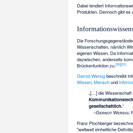
Dabei tendiert Informations
Produkten. Dennoch gibt es 
Informationswissens
Die Forschungsgegenstände de
Wissenschaften, nämlich Wis
eigenen Wissen. Da Informati
dazwischen, anderseits kommt
[
30
]
[
31
]
Brückenfunktion zu.
Gernot Wersig
beschreibt Inf
Wissen
,
Mensch
und
Inform
„[…] die Wissenschaft
Kommunikationstechnol
gesellschaftlich.
“
–
Gernot Wersig
:
Franz Plochberger
bezeichnet
"weltweit einheitliche Defini