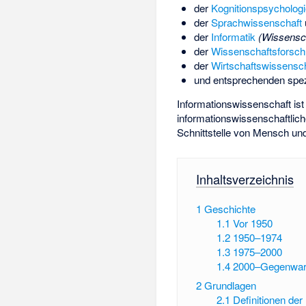
der
Kognitionspsychologi
der
Sprachwissenschaft
der
Informatik
(Wissensch
der
Wissenschaftsforsc
der
Wirtschaftswissensc
und entsprechenden spe
Informationswissenschaft is
informationswissenschaftlich
Schnittstelle von Mensch un
Inhaltsverzeichnis
1
Geschichte
1.1
Vor 1950
1.2
1950–1974
1.3
1975–2000
1.4
2000–Gegenwar
2
Grundlagen
2.1
Definitionen der