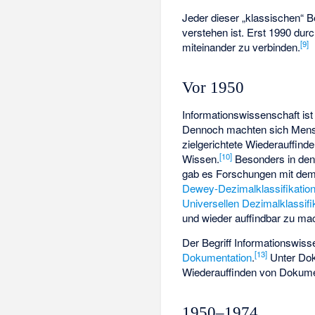
Jeder dieser „klassischen“ B
verstehen ist. Erst 1990 dur
[
9
]
miteinander zu verbinden.
Vor 1950
Informationswissenschaft ist 
Dennoch machten sich Mens
zielgerichtete Wiederauffind
[
10
]
Wissen.
Besonders in den
gab es Forschungen mit dem
Dewey-Dezimalklassifikatio
Universellen Dezimalklassifi
und wieder auffindbar zu ma
Der Begriff Informationswiss
[
13
]
Dokumentation
.
Unter Dok
Wiederauffinden von Dokument
1950–1974