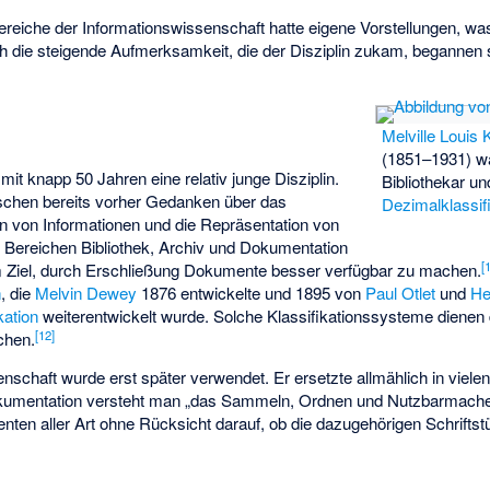
ereiche der Informationswissenschaft hatte eigene Vorstellungen, wa
ch die steigende Aufmerksamkeit, die der Disziplin zukam, begannen 
Melville Louis
(1851–1931) wa
mit knapp 50 Jahren eine relativ junge Disziplin.
Bibliothekar un
chen bereits vorher Gedanken über das
Dezimalklassif
en von Informationen und die Repräsentation von
 Bereichen Bibliothek, Archiv und Dokumentation
[
 Ziel, durch Erschließung Dokumente besser verfügbar zu machen.
n
, die
Melvin Dewey
1876 entwickelte und 1895 von
Paul Otlet
und
He
kation
weiterentwickelt wurde. Solche Klassifikationssysteme dienen
[
12
]
chen.
enschaft wurde erst später verwendet. Er ersetzte allmählich in viele
umentation versteht man „das Sammeln, Ordnen und Nutzbarmachen
en aller Art ohne Rücksicht darauf, ob die dazugehörigen Schriftstü