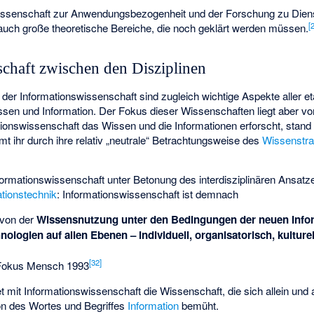
wissenschaft zur Anwendungsbezogenheit und der Forschung zu Dien
[
auch große theoretische Bereiche, die noch geklärt werden müssen.
chaft zwischen den Disziplinen
r Informationswissenschaft sind zugleich wichtige Aspekte aller eta
sen und Information. Der Fokus dieser Wissenschaften liegt aber v
onswissenschaft das Wissen und die Informationen erforscht, stand s
 ihr durch ihre relativ „neutrale“ Betrachtungsweise des
Wissenstra
ormationswissenschaft unter Betonung des interdisziplinären Ansatze
ationstechnik
: Informationswissenschaft ist demnach
 von der
Wissensnutzung unter den Bedingungen der neuen Info
ogien auf allen Ebenen – individuell, organisatorisch, kulturel
[
32
]
Fokus Mensch 1993
 mit Informationswissenschaft die Wissenschaft, die sich allein und 
tion des Wortes und Begriffes
Information
bemüht.