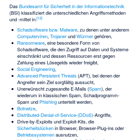
Das
Bundesamt für Sicherheit in der Informationstechnik
(BSI) klassifiziert die unterschiedlichen Angriffsmethoden
[
13
]
und -mittel in:
Schadsoftware bzw. Malware
, zu denen unter anderem
Computerviren
,
Trojaner
und
Würmer
gehören,
Ransomware
, eine besondere Form von
Schadsoftware, die den Zugriff auf Daten und Systeme
einschränkt und dessen Ressourcen erst gegen
Zahlung eines Lösegelds wieder freigibt,
Social Engineering
,
Advanced Persistent Threats
(APT), bei denen der
Angreifer sein Ziel sorgfältig aussucht,
Unerwünscht zugesandte E-Mails (
Spam
), der
wiederum in klassischen Spam, Schadprogramm-
Spam und
Phishing
unterteilt werden,
Botnetze
,
Distributed-Denial-of-Service-(DDoS)
-Angriffe,
Drive-by-Exploits und Exploit-Kits, die
Sicherheitslücken
in Browser, Browser-Plug-ins oder
Betriebssystemen
ausnutzen,