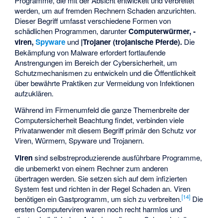
Programme, die mit der Absicht entwickelt und verbreitet
werden, um auf fremden Rechnern Schaden anzurichten.
Dieser Begriff umfasst verschiedene Formen von
schädlichen Programmen, darunter
Computerwürmer, -
viren,
Spyware
und
|Trojaner (trojanische Pferde).
Die
Bekämpfung von Malware erfordert fortlaufende
Anstrengungen im Bereich der Cybersicherheit, um
Schutzmechanismen zu entwickeln und die Öffentlichkeit
über bewährte Praktiken zur Vermeidung von Infektionen
aufzuklären.
Während im Firmenumfeld die ganze Themenbreite der
Computersicherheit Beachtung findet, verbinden viele
Privatanwender mit diesem Begriff primär den Schutz vor
Viren, Würmern, Spyware und Trojanern.
Viren
sind selbstreproduzierende ausführbare Programme,
die unbemerkt von einem Rechner zum anderen
übertragen werden. Sie setzen sich auf dem infizierten
System fest und richten in der Regel Schaden an. Viren
[
14
]
benötigen ein Gastprogramm, um sich zu verbreiten.
Die
ersten Computerviren waren noch recht harmlos und