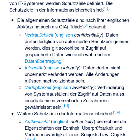
von IT-Systemen werden Schutzziele definiert. Die
[
1.3
]
Schutzziele in der Informationssicherheit sind:
Die allgemeinen Schutzziele sind nach ihrer englischen
[
8
]
Abkürzung auch als CIA(-Triade)
bekannt:
Vertraulichkeit
(
englisch
confidentiality
): Daten
dürfen lediglich von autorisierten Benutzern gelesen
werden, dies gilt sowohl beim Zugriff auf
gespeicherte Daten wie auch während der
Datenübertragung
.
Integrität
(
englisch
integrity
): Daten dürfen nicht
unbemerkt verändert werden. Alle Änderungen
müssen nachvollziehbar sein.
Verfügbarkeit
(
englisch
availability
): Verhinderung
von Systemausfällen; der Zugriff auf Daten muss
innerhalb eines vereinbarten Zeitrahmens
[
1.4
]
gewährleistet sein.
[
1.4
]
Weitere Schutzziele der Informationssicherheit:
Authentizität
(
englisch
authenticity
) bezeichnet die
Eigenschaften der Echtheit, Überprüfbarkeit und
Vertrauenswürdigkeit eines Subjekts bzw. Objekts.
[
9
]
[
1.4
]