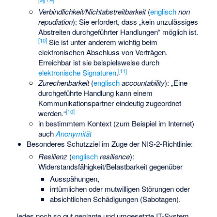
Verbindlichkeit/Nichtabstreitbarkeit
(
englisch
non
repudiation
): Sie erfordert, dass „kein unzulässiges
Abstreiten durchgeführter Handlungen“ möglich ist.
[
10
]
Sie ist unter anderem wichtig beim
elektronischen Abschluss von Verträgen.
Erreichbar ist sie beispielsweise durch
[
11
]
elektronische Signaturen
.
Zurechenbarkeit
(
englisch
accountability
): „Eine
durchgeführte Handlung kann einem
Kommunikationspartner eindeutig zugeordnet
[
10
]
werden.“
in bestimmtem Kontext (zum Beispiel im Internet)
auch
Anonymität
Besonderes Schutzziel im Zuge der
NIS-2-Richtlinie
:
Resilienz
(
englisch
resilience
):
Widerstandsfähigkeit/Belastbarkeit gegenüber
Ausspähungen,
irrtümlichen oder mutwilligen Störungen oder
absichtlichen Schädigungen (Sabotagen).
Jedes noch so gut geplante und umgesetzte IT-System