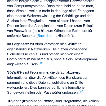
dienten lediglich dem Aufzeigen diverser Schwachstellen
von Computersystemen. Doch recht bald erkannte man,
dass Viren zu weitaus mehr in der Lage sind. Es begann
eine rasante Weiterentwicklung der Schädlinge und der
Ausbau ihrer Fähigkeiten – vom simplen Löschen von
Dateien über das Ausspionieren von Daten (zum Beispiel
von Passwörtern) bis hin zum Öffnen des Rechners für
entfernte Benutzer (
Backdoor
– „Hintertür“).
Im Gegensatz zu Viren verbreiten sich
Würmer
eigenständig in Netzwerken. Sie nutzen vorhandene
Sicherheitslücken aus und breiten sich von einem
Computer zum nächsten aus, ohne auf ein Hostprogramm
[
14
]
angewiesen zu sein.
Spyware
sind Programme, die darauf abzielen,
Informationen über die Aktivitäten des Benutzers zu
sammeln und diese Daten anschließend an Dritte
weiterzuleiten. Dies kann persönliche Informationen,
[
14
]
Surfgewohnheiten oder Passwörter umfassen
.
Trojaner (trojanische Pferde)
sind Programme, die keinen
eigenen Reproduktionsmechanismus haben. Stattdessen