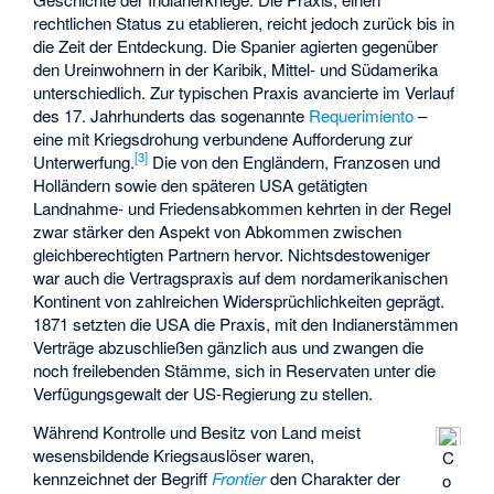
rechtlichen Status zu etablieren, reicht jedoch zurück bis in
die Zeit der Entdeckung. Die Spanier agierten gegenüber
den Ureinwohnern in der Karibik, Mittel- und Südamerika
unterschiedlich. Zur typischen Praxis avancierte im Verlauf
des 17. Jahrhunderts das sogenannte
Requerimiento
–
eine mit Kriegsdrohung verbundene Aufforderung zur
[
3
]
Unterwerfung.
Die von den Engländern, Franzosen und
Holländern sowie den späteren USA getätigten
Landnahme- und Friedensabkommen kehrten in der Regel
zwar stärker den Aspekt von Abkommen zwischen
gleichberechtigten Partnern hervor. Nichtsdestoweniger
war auch die Vertragspraxis auf dem nordamerikanischen
Kontinent von zahlreichen Widersprüchlichkeiten geprägt.
1871 setzten die USA die Praxis, mit den Indianerstämmen
Verträge abzuschließen gänzlich aus und zwangen die
noch freilebenden Stämme, sich in Reservaten unter die
Verfügungsgewalt der US-Regierung zu stellen.
Während Kontrolle und Besitz von Land meist
wesensbildende Kriegsauslöser waren,
C
kennzeichnet der Begriff
Frontier
den Charakter der
o