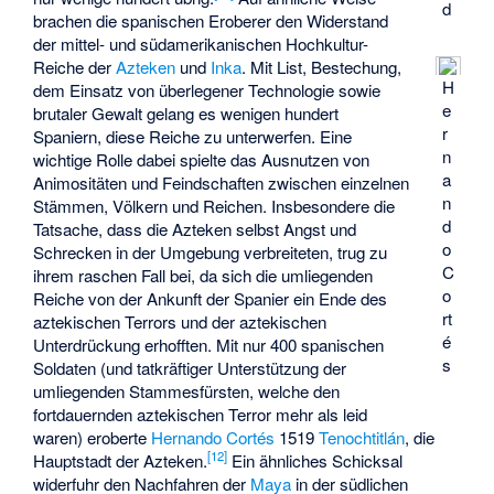
d
brachen die spanischen Eroberer den Widerstand
der mittel- und südamerikanischen Hochkultur-
Reiche der
Azteken
und
Inka
. Mit List, Bestechung,
H
dem Einsatz von überlegener Technologie sowie
e
brutaler Gewalt gelang es wenigen hundert
r
Spaniern, diese Reiche zu unterwerfen. Eine
n
wichtige Rolle dabei spielte das Ausnutzen von
a
Animositäten und Feindschaften zwischen einzelnen
n
Stämmen, Völkern und Reichen. Insbesondere die
d
Tatsache, dass die Azteken selbst Angst und
o
Schrecken in der Umgebung verbreiteten, trug zu
C
ihrem raschen Fall bei, da sich die umliegenden
o
Reiche von der Ankunft der Spanier ein Ende des
rt
aztekischen Terrors und der aztekischen
é
Unterdrückung erhofften. Mit nur 400 spanischen
s
Soldaten (und tatkräftiger Unterstützung der
umliegenden Stammesfürsten, welche den
fortdauernden aztekischen Terror mehr als leid
waren) eroberte
Hernando Cortés
1519
Tenochtitlán
, die
[
12
]
Hauptstadt der Azteken.
Ein ähnliches Schicksal
widerfuhr den Nachfahren der
Maya
in der südlichen