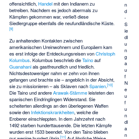
offensichtlich,
Handel
mit den Indianern zu
n
betreiben. Nachdem es jedoch abermals zu
d
Kämpfen gekommen war, verließ diese
-
Siedlergruppe ebenfalls die neufundländische Küste.
S
[
9
]
ie
dl
Zu anhaltenden Kontakten zwischen
u
amerikanischen Ureinwohnern und Europäern kam
n
es erst infolge der Entdeckungsreisen von
Christoph
g
Kolumbus
. Kolumbus beschrieb die
Taíno
auf
a
Guanahani
als gastfreundlich und friedlich.
u
Nichtsdestoweniger nahm er zehn von ihnen
f
gefangen und brachte sie – angeblich in der Absicht,
N
[
10
]
sie zu missionieren – als Sklaven nach
Spanien
.
e
Die Taino und andere
Arawak-Stämme
leisteten den
u
spanischen Eindringlingen Widerstand. Sie
f
scheiterten allerdings an den überlegenen Waffen
u
sowie den
Infektionskrankheiten
, welche die
n
Eroberer einschleppten. In dem Jahrzehnt nach
dl
1492 starben hunderttausende. Die letzten Kämpfe
a
wurden erst 1533 beendet. Von den Taino blieben
n
[
11
]
nur wenige hundert übrig.
Auf ähnliche Weise