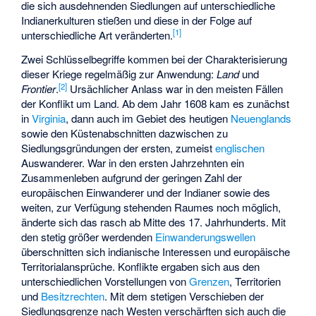
die sich ausdehnenden Siedlungen auf unterschiedliche
Indianerkulturen stießen und diese in der Folge auf
[
1
]
unterschiedliche Art veränderten.
Zwei Schlüsselbegriffe kommen bei der Charakterisierung
dieser Kriege regelmäßig zur Anwendung:
Land
und
[
2
]
Frontier
.
Ursächlicher Anlass war in den meisten Fällen
der Konflikt um Land. Ab dem Jahr 1608 kam es zunächst
in
Virginia
, dann auch im Gebiet des heutigen
Neuenglands
sowie den Küstenabschnitten dazwischen zu
Siedlungsgründungen der ersten, zumeist
englischen
Auswanderer. War in den ersten Jahrzehnten ein
Zusammenleben aufgrund der geringen Zahl der
europäischen Einwanderer und der Indianer sowie des
weiten, zur Verfügung stehenden Raumes noch möglich,
änderte sich das rasch ab Mitte des 17. Jahrhunderts. Mit
den stetig größer werdenden
Einwanderungswellen
überschnitten sich indianische Interessen und europäische
Territorialansprüche. Konflikte ergaben sich aus den
unterschiedlichen Vorstellungen von
Grenzen
, Territorien
und
Besitzrechten
. Mit dem stetigen Verschieben der
Siedlungsgrenze nach Westen verschärften sich auch die