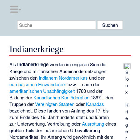
Indianerkriege
Als
Indianerkriege
werden im engeren Sinn die
Kriege und militärischen Auseinandersetzungen
S
zwischen den
Indianern Nordamerikas
und den
io
europäischen Einwanderern
bzw. – nach der
u
amerikanischen Unabhängigkeit
1783 und der
x
Bildung der
Kanadischen Konföderation
1867 – den
-
Truppen der
Vereinigten Staaten
oder
Kanadas
K
bezeichnet. Diese fanden von Anfang des 17. bis
ri
zum Ende des 19. Jahrhunderts statt und führten
e
zur Unterwerfung, Vertreibung oder
Ausrottung
eines
g
großen Teils der indianischen Urbevölkerung
e
Nordamerikas. Ihr Anfang wird gewöhnlich mit dem
r