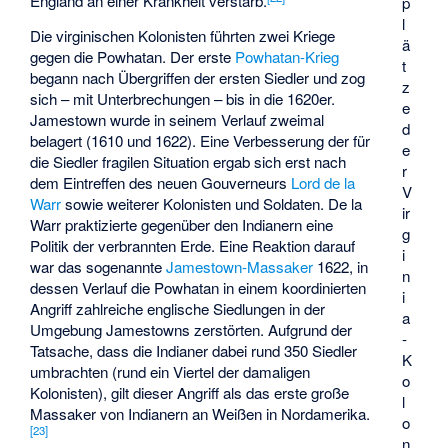
England an einer Krankheit verstarb.
p
l
Die virginischen Kolonisten führten zwei Kriege
ä
gegen die Powhatan. Der erste
Powhatan-Krieg
t
begann nach Übergriffen der ersten Siedler und zog
z
sich – mit Unterbrechungen – bis in die 1620er.
e
Jamestown wurde in seinem Verlauf zweimal
d
belagert (1610 und 1622). Eine Verbesserung der für
e
die Siedler fragilen Situation ergab sich erst nach
r
dem Eintreffen des neuen Gouverneurs
Lord de la
V
Warr
sowie weiterer Kolonisten und Soldaten. De la
ir
Warr praktizierte gegenüber den Indianern eine
g
Politik der verbrannten Erde. Eine Reaktion darauf
i
war das sogenannte
Jamestown-Massaker
1622, in
n
dessen Verlauf die Powhatan in einem koordinierten
i
Angriff zahlreiche englische Siedlungen in der
a
Umgebung Jamestowns zerstörten. Aufgrund der
-
Tatsache, dass die Indianer dabei rund 350 Siedler
K
umbrachten (rund ein Viertel der damaligen
o
Kolonisten), gilt dieser Angriff als das erste große
l
Massaker von Indianern an Weißen in Nordamerika.
o
[
23
]
n