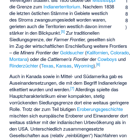
1
die Grenze zum
Indianerterritorium
. Nachdem 1838
8
die letzten östlichen Stämme in Gebiete westlich
8
des Stroms zwangsumgesiedelt worden waren,
8
gerieten auch die Territorien westlich davon immer
)
[
5
]
stärker in den Blickpunkt.
Zur traditionellen
Siedlungsgrenze, der
Farmer Frontier,
gesellten sich
im Zug der wirtschaftlichen Erschließung weitere Frontiers
– die
Miners Frontier
der
Goldsucher
(
Kalifornien
,
Colorado
,
Montana
) oder die
Cattlemen’s Frontier
der
Cowboys
und
[
6
]
Rinderzüchter
(
Texas
,
Kansas
,
Wyoming
).
Auch in Kanada sowie in Mittel- und Südamerika gab es
Auseinandersetzungen, die mit dem Begriff Indianerkriege
[
7
]
etikettiert wurden und werden.
Allerdings spielte das
Hauptcharakteristikum einer kompakten, stetig
vorrückenden Siedlungsgrenze dort eine weitaus geringere
Rolle. Trotz der zum Teil blutigen
Eroberungsgeschichte
mischten sich europäische Eroberer und Einwanderer dort
weitaus stärker mit der indianischen Urbevölkerung als in
den USA. Unterschiedlich zusammengesetzte
Gesellschaften aus (relativ „reinblütigen“) Nachfahren von