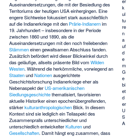
er
Auseinandersetzungen, die mit der Besiedlung des
k
Territoriums der heutigen USA einhergingen. Eine
ul
engere Sichtweise fokussiert stark ausschließlich
tu
auf die Indianerkriege mit den
Prärie-Indianern
im
re
19. Jahrhundert – insbesondere in der Periode
n
zwischen 1860 und 1890, als die
a
Auseinandersetzungen mit den noch freilebenden
uf
Stämmen
einen gewaltsamen Abschluss fanden.
d
Zusätzlich befördert wird dieser Blickwinkel durch
e
das geläufige, allseits präsente Bild vom
Wilden
m
Westen
. Während die herkömmliche, vorwiegend an
G
Staaten
und
Nationen
ausgerichtete
e
Geschichtsforschung Indianerkriege eher als
bi
Nebenaspekt der
US-amerikanischen
et
Siedlungsgeschichte
thematisiert, favorisieren
d
aktuelle Historiker einen epochenübergreifenden,
er
stärker
kulturanthropologischen
Blick. In diesem
U
Kontext sind sie lediglich ein Teilaspekt des
S
Zusammenpralls unterschiedlicher und
A
unterschiedlich entwickelter
Kulturen
und
Gesellschaften
. Damit hängt eng zusammen, dass