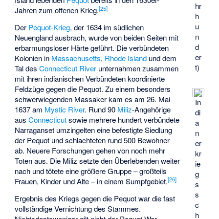
hr
[
25
]
Jahren zum offenen Krieg.
h
u
Der
Pequot-Krieg
, der 1634 im südlichen
n
Neuengland ausbrach, wurde von beiden Seiten mit
d
erbarmungsloser Härte geführt. Die verbündeten
er
Kolonien in
Massachusetts
,
Rhode Island
und dem
t)
Tal des
Connecticut River
unternahmen zusammen
mit ihren indianischen Verbündeten koordinierte
Feldzüge gegen die Pequot. Zu einem besonders
schwerwiegenden Massaker kam es am 26. Mai
In
1637 am
Mystic River
. Rund 90
Miliz
-Angehörige
di
aus
Connecticut
sowie mehrere hundert verbündete
a
Narraganset umzingelten eine befestigte Siedlung
n
der Pequot und schlachteten rund 500 Bewohner
er
ab. Neuere Forschungen gehen von noch mehr
kr
Toten aus. Die Miliz setzte den Überlebenden weiter
ie
nach und tötete eine größere Gruppe – großteils
g
[
26
]
Frauen, Kinder und Alte – in einem Sumpfgebiet.
s
s
Ergebnis des Kriegs gegen die Pequot war die fast
c
vollständige Vernichtung des Stammes.
h
Nichtsdestoweniger gilt nicht der Pequot War,