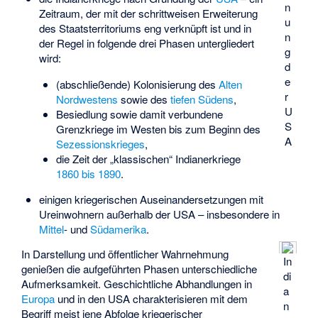
n
Zeitraum, der mit der schrittweisen Erweiterung
u
des Staatsterritoriums eng verknüpft ist und in
n
der Regel in folgende drei Phasen untergliedert
g
wird:
d
e
(abschließende) Kolonisierung des
Alten
r
Nordwestens
sowie des
tiefen Südens
,
U
Besiedlung sowie damit verbundene
S
Grenzkriege im Westen bis zum Beginn des
A
Sezessionskrieges
,
die Zeit der „klassischen“ Indianerkriege
1860 bis 1890
.
einigen kriegerischen Auseinandersetzungen mit
Ureinwohnern außerhalb der USA – insbesondere in
Mittel
- und
Südamerika
.
In Darstellung und öffentlicher Wahrnehmung
In
genießen die aufgeführten Phasen unterschiedliche
di
Aufmerksamkeit. Geschichtliche Abhandlungen in
a
Europa
und in den USA charakterisieren mit dem
n
Begriff meist jene Abfolge kriegerischer