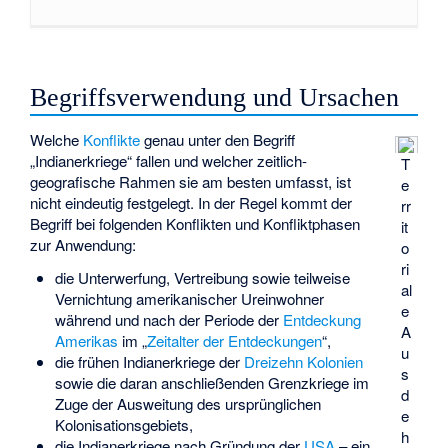
Begriffsverwendung und Ursachen
Welche
Konflikte
genau unter den Begriff
„Indianerkriege“ fallen und welcher zeitlich-
T
geografische Rahmen sie am besten umfasst, ist
e
nicht eindeutig festgelegt. In der Regel kommt der
rr
Begriff bei folgenden Konflikten und Konfliktphasen
it
zur Anwendung:
o
ri
die Unterwerfung, Vertreibung sowie teilweise
al
Vernichtung amerikanischer Ureinwohner
e
während und nach der Periode der
Entdeckung
A
Amerikas
im „
Zeitalter der Entdeckungen
“,
u
die frühen Indianerkriege der
Dreizehn Kolonien
s
sowie die daran anschließenden Grenzkriege im
d
Zuge der Ausweitung des ursprünglichen
e
Kolonisationsgebiets,
h
die Indianerkriege nach Gründung der
USA
– ein