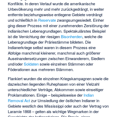
Konflikte. In deren Verlauf wurde die amerikanische
Urbevölkerung mehr und mehr zurückgedrängt, in weiter
entfernte beziehungsweise entlegene Gebiete verdrängt
und schließlich in
Reservate
zwangsumgesiedelt. Einher
ging dieser Prozess mit einer zunehmenden Zerstörung der
indianischen Lebensgrundlagen. Spektakulärstes Beispiel
ist die Vernichtung der riesigen
Bisonherden
, welche die
Lebensgrundlage der Präriestämme bildeten. Die
Indianerkriege selbst waren in diesem Prozess eine
Abfolge manchmal kleinerer, manchmal auch größerer
Auseinandersetzungen zwischen Einwanderern, Siedlern
und/oder
Soldaten
sowie einzelnen Stämmen oder
Föderationen aus mehreren Stämmen.
Flankiert wurden die einzelnen Kriegskampagnen sowie die
dazwischen liegenden Ruhephasen von einer Vielzahl
unterschiedlicher Verträge, Abkommen sowie einseitiger
Proklamationen. Einige – beispielsweise der
Indian
Removal Act
zur Umsiedlung der östlichen Indianer in
Gebiete westlich des Mississippi oder auch der Vertrag von
Laramie 1868 – gelten als wichtige Wegmarken in der
Geschichte der Indianerkriege. Die Praxis, einen