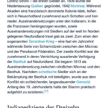
Lorenz-Strom – die ersten Siedler an. 1608 wurde die
Niederlassung
Québec
gegründet, 1642
Montreal
. Während
Akadien eine französisch dominierte Kolonie blieb, ließen
sich in Neuschottland zunehmend auch Schotten und Iren
nieder. Auseinandersetzungen unter den Indianern, in die
die Franzosen hereingezogen wurden, sowie
Auseinandersetzungen mit Siedlern auf der weit im Norden
gelegenen Neufundland-Insel gab es zwei: Zum einen den
sogenannten
Tarrantiner-Krieg
– eine fast ein Jahrzehnt
währende Serie von Scharmützeln zwischen den Micmac
und der Penobscot-Föderation. Der zweite Konflikt war die
zunehmend in deren Vernichtung ausartende Verfolgung
der
Beothuk
auf Neufundland. Sie begann 1613 als
Auseinandersetzung zwischen nördlichen Micmac und den
Beothuk. Nachdem
schottische
Siedler sich an der
Bekämpfung der Beothuk mit beteiligten, wurde aus dem
Konflikt ein schleichender, langandauernder
Genozid
.
Anfang des 19. Jahrhunderts hatte der Stamm praktisch
[
17
]
aufgehört zu existieren.
Indianerkriege der Dreizehn