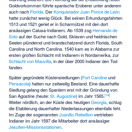
Goldvorkommen führte spanische Eroberer unter anderem
auch nach
Florida
. Der
Konquistador
Juan Ponce de León
hatte zunächst wenig Glück. Bei seinen Erkundungsfahrten
1513 und 1521 geriet er in Scharmützel mit den dort
ansässigen
Calusa
-Indianern. Ab 1539 zog
Hernando de
Soto
auf der Suche nach Gold, Sklaven und heidnischen
Seelen plündernd und brandschatzend durch Florida, South
Carolina und North Carolina. 1540 kam es in Alabama zur
ersten großen Schlacht mit Indianern in Nordamerika, zur
Schlacht von Mauvilla
, in der über 2000 Indianer den Tod
fanden.
Später gegründete Küstensiedlungen (
Fort Caroline
und
Pensacola
) hatten nur zeitweilig Bestand. Eine dauerhafte
Siedlung gelang den Spaniern erst mit der Gründung von
[
14
]
San Agostine (heute:
St. Augustine
) im Jahr 1565.
Weiter nördlich, an der Küste des heutigen
Georgia
, schlug
die Etablierung dauerhafter Niederlassungen ebenfalls fehl.
Im Zuge der sogenannten
Juanillo-Rebellion
vertrieben
Indianer im Jahr 1597 die Mitarbeiter dort ansässiger
Jesuiten
-
Missionsstationen
.