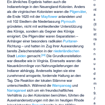
Ein ähnliches Ergebnis hatten auch die
o
Indianerkriege in den Neuengland-Kolonien. Anders
nt
als die virginischen Kolonisten waren die
Pilgerväter
,
a
die Ende 1620 mit der
Mayflower
anlandeten und
s
mit 102 Siedlern die Niederlassung
Plymouth
(Il
gründeten, nicht mit wohlwollender Unterstützung
lu
des Königs, sondern als Gegner des Königs
st
emigriert. Die Pilgerväter waren Separatisten –
ra
Anhänger einer besonders radikalen
Puritaner
-
ti
Richtung – und hatten im Zug ihrer Auswanderung
o
bereits Zwischenstation in der
niederländischen
n
[
24
]
Stadt
Leiden
gemacht.
Die Grundkonstellation
a
war dieselbe wie in Virginia. Einerseits waren die
u
Neuankömmlinge von Nahrungslieferungen der
s
Indianer abhängig. Anderseits legten sie eine
d
zunehmend arrogante, fordernde Haltung an den
e
Tag. Die Reaktion der lokalen Stämme war
m
unterschiedlich. Während die
Wampanoag
und
1
Narraganset
sich um ein freundschaftliches
9.
Verhältnis zu den Kolonisten bemühten, führten die
J
Auseinandersetzungen mit den im heutigen Rhode
a
Island lebenden
Pequot
bereits in den 1630er-