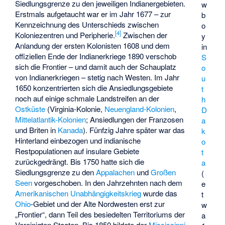
Siedlungsgrenze zu den jeweiligen Indianergebieten.
w
Erstmals aufgetaucht war er im Jahr 1677 – zur
b
Kennzeichnung des Unterschieds zwischen
o
[
4
]
Koloniezentren und Peripherie.
Zwischen der
y
Anlandung der ersten Kolonisten 1608 und dem
in
offiziellen Ende der Indianerkriege 1890 verschob
S
sich die Frontier – und damit auch der Schauplatz
o
von Indianerkriegen – stetig nach Westen. Im Jahr
u
1650 konzentrierten sich die Ansiedlungsgebiete
t
noch auf einige schmale Landstreifen an der
h
Ostküste
(Virginia-Kolonie,
Neuengland-Kolonien
,
D
Mittelatlantik-Kolonien
; Ansiedlungen der Franzosen
a
und Briten in
Kanada
). Fünfzig Jahre später war das
k
Hinterland einbezogen und indianische
o
Restpopulationen auf insulare Gebiete
t
zurückgedrängt. Bis 1750 hatte sich die
a
Siedlungsgrenze zu den
Appalachen
und
Großen
(
Seen
vorgeschoben. In den Jahrzehnten nach dem
e
Amerikanischen Unabhängigkeitskrieg
wurde das
t
Ohio
-Gebiet und der Alte Nordwesten erst zur
w
„Frontier“, dann Teil des besiedelten Territoriums der
a
Vereinigten Staaten. Bis 1850 bildete der
Mississippi