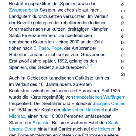
Bestrafungspraktiken der Spanier sowie das
o
Zwangsarbeits
-System, welches sie auf ihren
m
Landgütern durchzusetzen versuchten. Im Verlauf
a-
der Revolte gelang es der rebellierenden Indianer-
P
Streitmacht nach nur kurzen, dreitägigen Kämpfen,
u
Santa Fe einzunehmen. Die überlebenden
e
spanischen Kolonisten – circa 2000 an der Zahl –
bl
flohen nach
El Paso
.
Popé
, der Anführer der
o
Rebellion, ernannte sich selbst zum Gouverneur.
(1
Erst zwölf Jahre später, 1692, gelang es den
9
[
15
]
Spaniern, das Gebiet zurückzuerobern.
0
2)
Auch im Gebiet der kanadischen Ostküste kam es
im Verlauf des 16. Jahrhunderts zu ersten
Kontakten zwischen Indianern und Europäern. Seit 1525
wurde die Küste regelmäßig von
französischen
Walfängern
frequentiert. Der Seefahrer und Entdecker
Jacques Cartier
traf 1534 an der Küste der
akadischen Halbinsel
auf die
Micmac
, einen rund 10.000 Personen umfassenden
Stamm der
Algonkin
. Bei einer weiteren Fahrt den
Sankt-
Lorenz-Strom
hinauf traf Cartier auch auf die
Irokesen
. In
den Folgejahrzehnten errichteten die Franzosen weitere