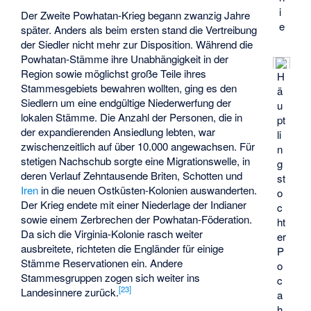
i
Der Zweite Powhatan-Krieg begann zwanzig Jahre
e
später. Anders als beim ersten stand die Vertreibung
der Siedler nicht mehr zur Disposition. Während die
Powhatan-Stämme ihre Unabhängigkeit in der
Region sowie möglichst große Teile ihres
H
Stammesgebiets bewahren wollten, ging es den
ä
Siedlern um eine endgültige Niederwerfung der
u
lokalen Stämme. Die Anzahl der Personen, die in
pt
der expandierenden Ansiedlung lebten, war
li
zwischenzeitlich auf über 10.000 angewachsen. Für
n
stetigen Nachschub sorgte eine Migrationswelle, in
g
deren Verlauf Zehntausende Briten, Schotten und
st
Iren
in die neuen Ostküsten-Kolonien auswanderten.
o
Der Krieg endete mit einer Niederlage der Indianer
c
sowie einem Zerbrechen der Powhatan-Föderation.
ht
Da sich die Virginia-Kolonie rasch weiter
er
ausbreitete, richteten die Engländer für einige
P
Stämme Reservationen ein. Andere
o
Stammesgruppen zogen sich weiter ins
c
[
23
]
Landesinnere zurück.
a
h