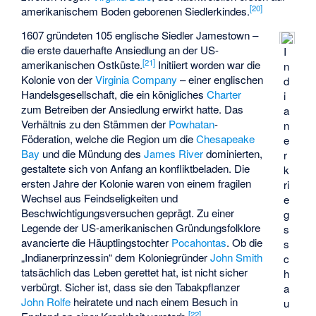
[
20
]
amerikanischem Boden geborenen Siedlerkindes.
1607 gründeten 105 englische Siedler Jamestown –
die erste dauerhafte Ansiedlung an der US-
I
[
21
]
amerikanischen Ostküste.
Initiiert worden war die
n
Kolonie von der
Virginia Company
– einer englischen
d
Handelsgesellschaft, die ein königliches
Charter
i
zum Betreiben der Ansiedlung erwirkt hatte. Das
a
Verhältnis zu den Stämmen der
Powhatan
-
n
Föderation, welche die Region um die
Chesapeake
e
Bay
und die Mündung des
James River
dominierten,
r
gestaltete sich von Anfang an konfliktbeladen. Die
k
ersten Jahre der Kolonie waren von einem fragilen
ri
Wechsel aus Feindseligkeiten und
e
Beschwichtigungsversuchen geprägt. Zu einer
g
Legende der US-amerikanischen Gründungsfolklore
s
avancierte die Häuptlingstochter
Pocahontas
. Ob die
s
„Indianerprinzessin“ dem Koloniegründer
John Smith
c
tatsächlich das Leben gerettet hat, ist nicht sicher
h
verbürgt. Sicher ist, dass sie den Tabakpflanzer
a
John Rolfe
heiratete und nach einem Besuch in
u
[
22
]