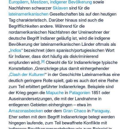
Europäern
,
Mestizen
,
indigener Bevölkerung
sowie
Nachfahren schwarzer
Sklaven
sind für die
lateinamerikanischen
Gesellschaften bis auf den heutigen
Tag charakteristisch. Darüber hinaus sind auch die
Begrifflichkeiten andere. Während für die
nordamerikanischen Nachfahren der Ureinwohner der
deutsche Begriff Indianer geläufig ist, wird die indigene
Bevölkerung der lateinamerikanischen Länder oftmals als
„
Indios
“ bezeichnet (dem spanisch/portugiesischen Wort
für Indianer, dass dort häufig als diskriminierend
[
8
]
empfunden wird).
Obwohl die für Indianerkriege typische
Konstellation „Grenzkriege plus damit einhergehender
‚
Clash der Kulturen
‘“ in der Geschichte Lateinamerikas eine
deutlich geringere Rolle spielt, gab es auch dort eine Reihe
zum Teil erbittert geführter Indianerkriege. Beispiele sind
der Krieg gegen die
Mapuche
in
Patagonien
1851 oder
Auseinandersetzungen, die mit der Landnahme in
entlegenen Gebieten einhergingen – etwa im
Amazonasbecken
oder dem
Gran Chaco
in
Paraguay
.
Eher selten mit dem Begriff Indianerkriege belegt werden
hingegen laufende, zum Teil bewaffnete Konflikte mit
indigenen Bevölkerungsmehrheiten wie zum Beispiel in