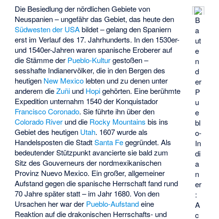
Die Besiedlung der nördlichen Gebiete von
Neuspanien – ungefähr das Gebiet, das heute den
B
Südwesten der USA
bildet – gelang den Spaniern
a
erst im Verlauf des 17. Jahrhunderts. In den 1530er-
ut
und 1540er-Jahren waren spanische Eroberer auf
e
die Stämme der
Pueblo-Kultur
gestoßen –
n
sesshafte Indianervölker, die in den Bergen des
d
heutigen
New Mexico
lebten und zu denen unter
er
anderem die
Zuñi
und
Hopi
gehörten. Eine berühmte
P
Expedition unternahm 1540 der Konquistador
u
Francisco Coronado
. Sie führte ihn über den
e
Colorado River
und die
Rocky Mountains
bis ins
bl
Gebiet des heutigen
Utah
. 1607 wurde als
o-
Handelsposten die Stadt
Santa Fe
gegründet. Als
In
bedeutender Stützpunkt avancierte sie bald zum
di
Sitz des Gouverneurs der nordmexikanischen
a
Provinz Nuevo Mexico. Ein großer, allgemeiner
n
Aufstand gegen die spanische Herrschaft fand rund
er
70 Jahre später statt – im Jahr 1680. Von den
:
Ursachen her war der
Pueblo-Aufstand
eine
A
Reaktion auf die drakonischen Herrschafts- und
c