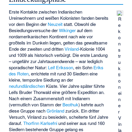
Erste Kontakte zwischen Indianischen
Ureinwohnern und weißen Kolonisten fanden bereits
R
vor dem Beginn der
Neuzeit
statt. Obwohl die
e
Besiedlungsversuche der
Wikinger
auf dem
k
nordamerikanischen Kontinent nach wie vor
o
großteils im Dunkeln liegen, gelten das gewaltsame
n
Ende der zweiten und dritten
Vinland
-Kolonie 1004
s
und 1009 als historisch verbürgt. Die erste Landung
tr
– ungefähr zur Jahrtausendwende – war lediglich
u
sporadischer Natur:
Leif Eriksson
, ein Sohn
Eriks
k
des Roten
, errichtete mit rund 30 Siedlern eine
ti
kleine, temporäre Siedlung an der
o
neufundländischen
Küste. Vier Jahre später führte
n
Leifs Bruder Thorwald eine größere Expedition an.
ei
Nach einem Zusammenstoß mit Indianern
n
(vermutlich von Stamm der
Beothuk
) kehrte auch
e
diese Gruppe nach
Grönland
zurück. Ein dritter
r
Versuch, Vinland zu besiedeln, scheiterte fünf Jahre
V
darauf.
Thorfinn Karlsefni
und seiner aus rund 160
in
Siedlern bestehende Gruppe gelang es
la