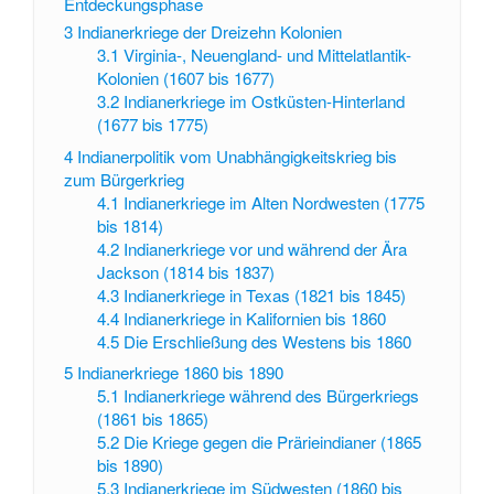
Entdeckungsphase
3
Indianerkriege der Dreizehn Kolonien
3.1
Virginia-, Neuengland- und Mittelatlantik-
Kolonien (1607 bis 1677)
3.2
Indianerkriege im Ostküsten-Hinterland
(1677 bis 1775)
4
Indianerpolitik vom Unabhängigkeitskrieg bis
zum Bürgerkrieg
4.1
Indianerkriege im Alten Nordwesten (1775
bis 1814)
4.2
Indianerkriege vor und während der Ära
Jackson (1814 bis 1837)
4.3
Indianerkriege in Texas (1821 bis 1845)
4.4
Indianerkriege in Kalifornien bis 1860
4.5
Die Erschließung des Westens bis 1860
5
Indianerkriege 1860 bis 1890
5.1
Indianerkriege während des Bürgerkriegs
(1861 bis 1865)
5.2
Die Kriege gegen die Prärieindianer (1865
bis 1890)
5.3
Indianerkriege im Südwesten (1860 bis