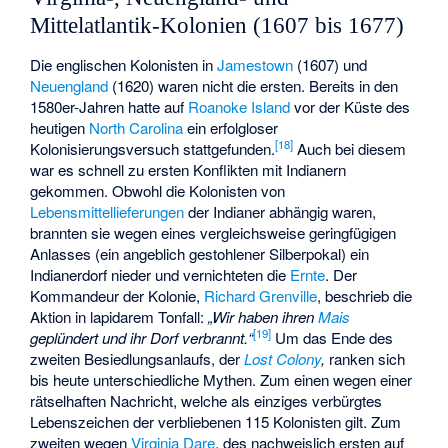
Mittelatlantik-Kolonien (1607 bis 1677)
Die englischen Kolonisten in
Jamestown
(1607) und
Neuengland
(1620) waren nicht die ersten. Bereits in den
1580er-Jahren hatte auf
Roanoke Island
vor der Küste des
heutigen
North Carolina
ein erfolgloser
[
18
]
Kolonisierungsversuch stattgefunden.
Auch bei diesem
war es schnell zu ersten Konflikten mit Indianern
gekommen. Obwohl die Kolonisten von
Lebensmittellieferungen
der Indianer abhängig waren,
brannten sie wegen eines vergleichsweise geringfügigen
Anlasses (ein angeblich gestohlener Silberpokal) ein
Indianerdorf nieder und vernichteten die
Ernte
. Der
Kommandeur der Kolonie,
Richard Grenville
, beschrieb die
Aktion in lapidarem Tonfall:
„Wir haben ihren
Mais
[
19
]
geplündert und ihr Dorf verbrannt.“
Um das Ende des
zweiten Besiedlungsanlaufs, der
Lost Colony
,
ranken sich
bis heute unterschiedliche Mythen. Zum einen wegen einer
rätselhaften Nachricht, welche als einziges verbürgtes
Lebenszeichen der verbliebenen 115 Kolonisten gilt. Zum
zweiten wegen
Virginia Dare
, des nachweislich ersten auf