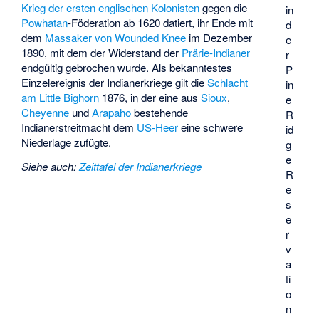
Krieg der ersten englischen Kolonisten
gegen die
in
Powhatan
-Föderation ab 1620 datiert, ihr Ende mit
d
dem
Massaker von Wounded Knee
im Dezember
e
1890, mit dem der Widerstand der
Prärie-Indianer
r
endgültig gebrochen wurde. Als bekanntestes
P
Einzelereignis der Indianerkriege gilt die
Schlacht
in
am Little Bighorn
1876, in der eine aus
Sioux
,
e
Cheyenne
und
Arapaho
bestehende
R
Indianerstreitmacht dem
US-Heer
eine schwere
id
Niederlage zufügte.
g
e
Siehe auch
:
Zeittafel der Indianerkriege
R
e
s
e
r
v
a
ti
o
n