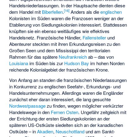
Handelsniederlassungen. In der Hauptsache dienten diese
[
16
]
dem Handel mit
Biberfellen
.
Anders als die
englischen
Kolonisten im Süden waren die Franzosen weniger an der
Etablierung von Siedlungskolonien interessiert. Stattdessen
knüpften sie ein ebenso weitläufiges wie effektives
Handelsnetz. Französische Händler,
Fallensteller
und
Abenteurer steckten mit ihren Erkundungsreisen zu den
Großen Seen und dem Mississippi den territorialen
Rahmen für das spätere
Neufrankreich
ab – das von
Louisiana
im Süden bis zur
Hudson Bay
im hohen Norden
reichende Kolonialgebiet der französischen Krone.
Von Anfang an standen die französischen Niederlassungen
in Konkurrenz zu englischen Seefahr-, Erkundungs- und
Handelsunternehmungen. Allerdings waren die Engländer
zunächst eher daran interessiert, die lang gesuchte
Nordwestpassage
zu finden, wegen möglicher verkürzter
Handelswege in den
Fernen Osten
. Ungefähr zeitgleich mit
der Errichtung der ersten Siedlungskolonien an der
späteren US-Ostküste siedelten sich an der kanadischen
Ostküste – in
Akadien
,
Neuschottland
und am Sankt-