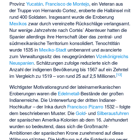
Provinz
Yucatán
.
Francisco de Montejo
, ein Veteran aus
der Truppe von Hernando Cortez, eroberte die Halbinsel mit
rund 400 Soldaten. Insgesamt wurde die Eroberung
Mexikos
zwar durch vereinzelte Rückschläge verlangsamt.
Nur wenige Jahrzehnte nach Cortés’ Abenteuer hatten die
Spanier allerdings ihre Herrschaft über das zentral- und
südmexikanische Territorium konsolidiert. Tenochtitlán
wurde 1535 in
Mexiko-Stadt
umbenannt und avancierte
zum Verwaltungssitz des neugegründeten
Vizekönigreichs
Neuspanien
. Schätzungen zufolge reduzierte sich die
Anzahl der indigenen Bevölkerung bis 1567 auf ein Zehntel
[
13
]
im Vergleich zu 1519 – von rund 25 auf 2,5 Millionen.
Wichtigster Motivationsgrund der lateinamerikanischen
Eroberungen waren die
Edelmetall
-Bestände der großen
Indianerreiche. Die Unterwerfung der dritten Indianer-
Hochkultur – der Inka durch
Francisco Pizarro
1532 – folgte
dem beschriebenen Muster. Die
Gold
- und
Silberausfuhren
der spanischen Amerika-Kolonien ab dem 16. Jahrhundert
wurden so bedeutend, dass sich die Großmacht-
Ambitionen der spanischen Krone zunehmend auf diese
Währung stützten. Die Hoffnung auf die Entdeckung neuer