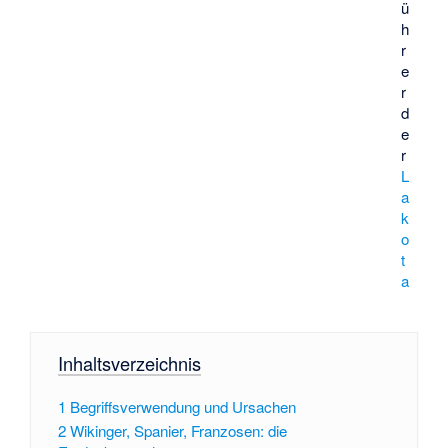
ü
h
r
e
r
d
e
r
L
a
k
o
t
a
Inhaltsverzeichnis
1
Begriffsverwendung und Ursachen
2
Wikinger, Spanier, Franzosen: die