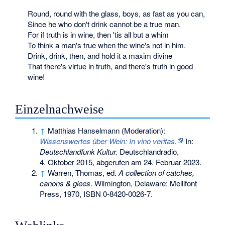
Round, round with the glass, boys, as fast as you can,
Since he who don't drink cannot be a true man.
For if truth is in wine, then 'tis all but a whim
To think a man's true when the wine's not in him.
Drink, drink, then, and hold it a maxim divine
That there's virtue in truth, and there's truth in good
wine!
Einzelnachweise
↑
Matthias Hanselmann (Moderation):
Wissenswertes über Wein: In vino veritas.
In:
Deutschlandfunk Kultur.
Deutschlandradio,
4. Oktober 2015,
abgerufen am 24. Februar 2023
.
↑
Warren, Thomas, ed.
A collection of catches,
canons & glees
. Wilmington, Delaware: Mellifont
Press, 1970,
ISBN 0-8420-0026-7
.