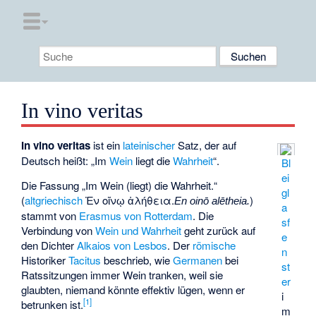
In vino veritas
In vino veritas
ist ein
lateinischer
Satz, der auf
Deutsch heißt: „Im
Wein
liegt die
Wahrheit
“.
Bl
ei
Die Fassung „Im Wein (liegt) die Wahrheit.“
gl
(
altgriechisch
Ἐν οἴνῳ ἀλήθεια.
)
En oinō alētheia.
a
stammt von
Erasmus von Rotterdam
. Die
sf
Verbindung von
Wein und Wahrheit
geht zurück auf
e
den Dichter
Alkaios von Lesbos
. Der
römische
n
Historiker
Tacitus
beschrieb, wie
Germanen
bei
st
Ratssitzungen immer Wein tranken, weil sie
er
glaubten, niemand könnte effektiv lügen, wenn er
i
[
1
]
betrunken ist.
m