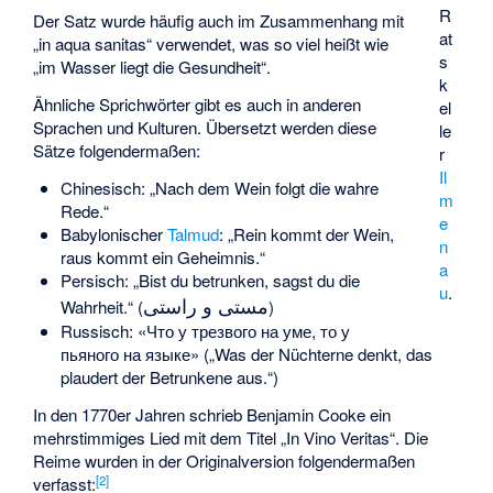
R
Der Satz wurde häufig auch im Zusammenhang mit
at
„in aqua sanitas“ verwendet, was so viel heißt wie
s
„im Wasser liegt die Gesundheit“.
k
Ähnliche Sprichwörter gibt es auch in anderen
el
Sprachen und Kulturen. Übersetzt werden diese
le
Sätze folgendermaßen:
r
Il
Chinesisch: „Nach dem Wein folgt die wahre
m
Rede.“
e
Babylonischer
Talmud
: „Rein kommt der Wein,
n
raus kommt ein Geheimnis.“
a
Persisch: „Bist du betrunken, sagst du die
u
.
مستی و راستی
Wahrheit.“ (
)
Russisch:
«Что у трезвого на уме, то у
пьяного на языке»
(„Was der Nüchterne denkt, das
plaudert der Betrunkene aus.“)
In den 1770er Jahren schrieb
Benjamin Cooke
ein
mehrstimmiges Lied mit dem Titel „In Vino Veritas“. Die
Reime wurden in der Originalversion folgendermaßen
[
2
]
verfasst: