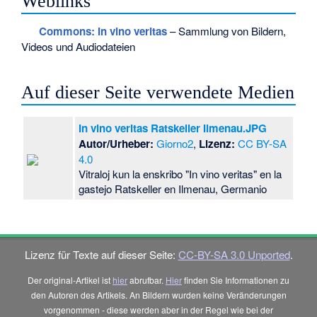
Weblinks
Commons
: In vino veritas
– Sammlung von Bildern,
Videos und Audiodateien
Auf dieser Seite verwendete Medien
In vino veritas Ratskeller Ilmenau.JPG
Autor/Urheber:
Giorno2
,
Lizenz:
CC BY-SA
4.0
Vitraloj kun la enskribo "In vino veritas" en la
gastejo Ratskeller en Ilmenau, Germanio
Lizenz für Texte auf dieser Seite:
CC-BY-SA 3.0 Unported
.
Der original-Artikel ist
hier
abrufbar.
Hier
finden Sie Informationen zu
den Autoren des Artikels. An Bildern wurden keine Veränderungen
vorgenommen - diese werden aber in der Regel wie bei der