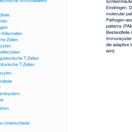
spezifische Immunabwehr
Schleimhäute
Eindringen. 
molecular pa
dteile
Pathogen-ass
yten
patterns (PA
agen
Bestandteile
 Killerzellen
Immunsystem
che Zellen
die adaptive 
zyten
wird.
elferzellen
ulatorische T-Zellen
otoxische T-Zellen
zyten
dteile
r
entsystem
ne
ktion
he Unterschiede