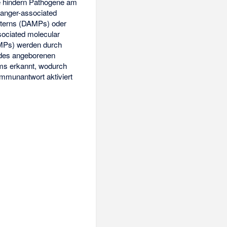
 hindern Pathogene am
Danger-associated
tterns (DAMPs) oder
ociated molecular
MPs) werden durch
 des angeborenen
s erkannt, wodurch
Immunantwort aktiviert