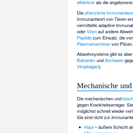
effektiver
als die angeboren
Die
pflanzliche Immunantwor
Immunantwort von Tieren ents
vermittelte
adaptive Immuna
oder
Viren
auf andere Abweh
Peptide
zum Einsatz, die von 
Plasmamembran
von Pilzen.
Abwehrsysteme gibt es aber 
Bakterien
und
Archaeen
geg
Virophagen
).
Mechanische und 
Die mechanischen und
bioc
gegen Krankheitserreger. Sie
möglichst schnell wieder ver
Sie sind nicht zur
Immunantw
Haut
– äußere Schicht al