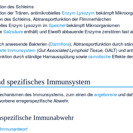
tion des Schleims
ion der Tränen, antimikrobielles
Enzym
Lysozym
bekämpft Mikroor
on des Schleims, Abtransportfunktion der Flimmerhärchen
ielles Enzym Lysozym im
Speichel
bekämpft Mikroorganismen
ie
Salzsäure
enthält) und Eiweiß abbauende Enzyme zerstören fast al
ch anwesende Bakterien (
Darmflora
), Abtransportfunktion durch stä
erte Immunsystem
(
Gut Associated Lymphoid Tissue,
GALT) und antib
unktion durch ständige Harnausspülung sowie
osmotische
Effekte de
nd spezifisches Immunsystem
 Mechanismen des Immunsystems, zum einen die
angeborene
und dah
worbene erregerspezifische Abwehr.
nspezifische Immunabwehr
 Immunantwort