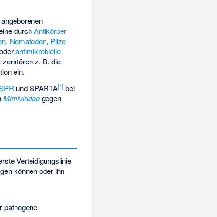
r angeborenen
eine durch
Antikörper
en
,
Nematoden
,
Pilze
oder
antimikrobielle
 zerstören z. B. die
ion ein.
[
1
]
ISPR
und SPARTA
bei
n
Mimiviridae
gegen
ste Verteidigungslinie
ingen können oder ihn
r pathogene