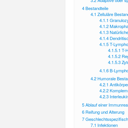
3.2
Adaptive oder 
4
Bestandteile
4.1
Zelluläre Bestan
4.1.1
Granuloz
4.1.2
Makroph
4.1.3
Natürliche
4.1.4
Dendritis
4.1.5
T-Lympho
4.1.5.1
T-H
4.1.5.2
Reg
4.1.5.3
Zyt
4.1.6
B-Lympho
4.2
Humorale Bestan
4.2.1
Antikörpe
4.2.2
Komplem
4.2.3
Interleuki
5
Ablauf einer Immunrea
6
Reifung und Alterung
7
Geschlechtsspezifisc
7.1
Infektionen