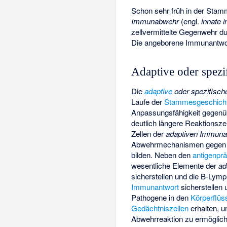
Schon sehr früh in der Stam
Immunabwehr
(engl.
innate 
zellvermittelte Gegenwehr d
Die angeborene Immunantwort 
Adaptive oder spez
Die
adaptive
oder spezifisc
Laufe der
Stammesgeschich
Anpassungsfähigkeit gegenü
deutlich längere Reaktionsz
Zellen der
adaptiven Immun
Abwehrmechanismen gegen die
bilden. Neben den
antigenprä
wesentliche Elemente der
ad
sicherstellen und die B-Lym
Immunantwort
sicherstellen
Pathogene in den
Körperflüs
Gedächtniszellen
erhalten, 
Abwehrreaktion zu ermöglic