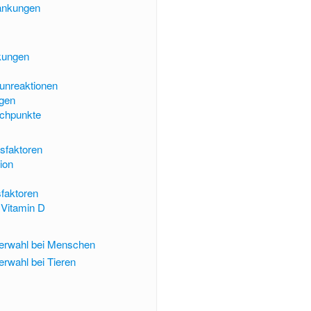
ankungen
kungen
unreaktionen
gen
chpunkte
ssfaktoren
ion
sfaktoren
 Vitamin D
tnerwahl bei Menschen
erwahl bei Tieren