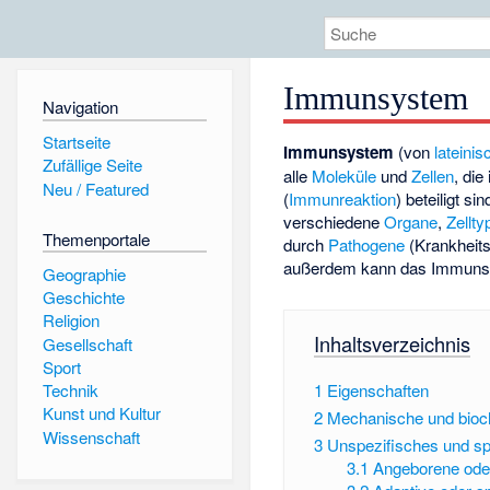
Immunsystem
Navigation
Startseite
Immunsystem
(von
lateinis
Zufällige Seite
alle
Moleküle
und
Zellen
, di
Neu / Featured
(
Immunreaktion
) beteiligt 
verschiedene
Organe
,
Zellty
Themenportale
durch
Pathogene
(Krankheits
außerdem kann das Immunsy
Geographie
Geschichte
Religion
Inhaltsverzeichnis
Gesellschaft
Sport
1
Eigenschaften
Technik
Kunst und Kultur
2
Mechanische und bioc
Wissenschaft
3
Unspezifisches und s
3.1
Angeborene ode