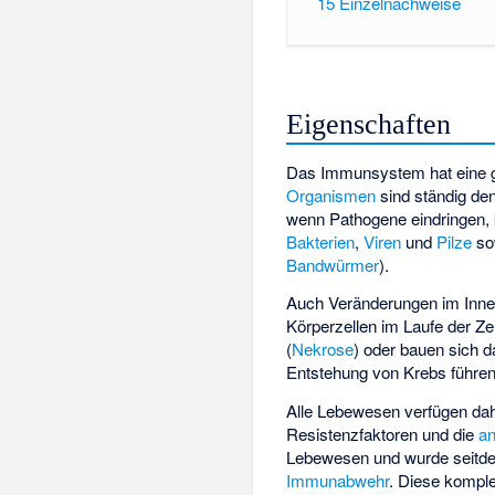
15
Einzelnachweise
Eigenschaften
Das Immunsystem hat eine gr
Organismen
sind ständig de
wenn Pathogene eindringen,
Bakterien
,
Viren
und
Pilze
sow
Bandwürmer
).
Auch Veränderungen im Inne
Körperzellen im Laufe der Ze
(
Nekrose
) oder bauen sich d
Entstehung von Krebs führen
Alle Lebewesen verfügen da
Resistenzfaktoren
und die
a
Lebewesen und wurde seitdem
Immunabwehr
. Diese kompl