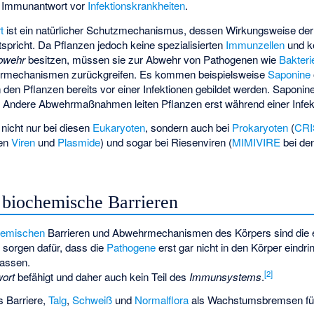
e Immunantwort vor
Infektionskrankheiten
.
t
ist ein natürlicher Schutzmechanismus, dessen Wirkungsweise de
pricht. Da Pflanzen jedoch keine spezialisierten
Immunzellen
und k
bwehr
besitzen, müssen sie zur Abwehr von Pathogenen wie
Bakteri
rmechanismen zurückgreifen. Es kommen beispielsweise
Saponine
den Pflanzen bereits vor einer Infektionen gebildet werden. Saponine
 Andere Abwehrmaßnahmen leiten Pflanzen erst während einer Infekt
nicht nur bei diesen
Eukaryoten
, sondern auch bei
Prokaryoten
(
CR
en
Viren
und
Plasmide
) und sogar bei
Riesenviren
(
MIMIVIRE
bei de
biochemische Barrieren
hemischen
Barrieren und Abwehrmechanismen des Körpers sind die er
 sorgen dafür, dass die
Pathogene
erst gar nicht in den Körper eindr
lassen.
[
2
]
ort
befähigt und daher auch kein Teil des
Immunsystems
.
s Barriere,
Talg
,
Schweiß
und
Normalflora
als Wachstumsbremsen fü