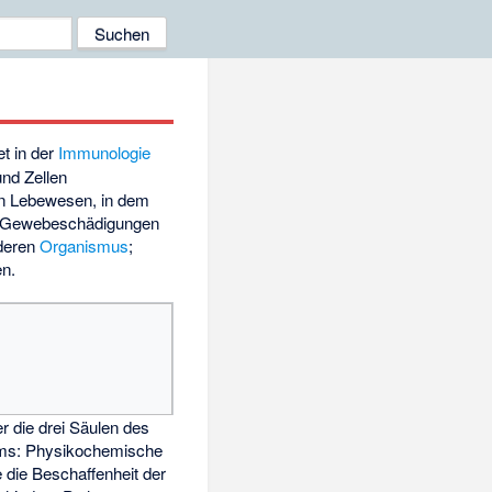
et in der
Immunologie
und Zellen
ten Lebewesen, in dem
zen Gewebeschädigungen
 deren
Organismus
;
en.
r die drei Säulen des
s: Physikochemische
e die Beschaffenheit der