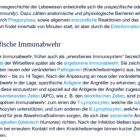
mesgeschichte der Lebewesen entwickelte sich die
unspezifische
od
immunity
). Dazu zählen anatomische und physiologische Barrieren w
urch
Phagozytose
, sowie allgemein
entzündliche
Reaktionen und da
findet innerhalb von Minuten statt, ist aber durch die
Erbinformatio
ifische Immunabwehr
he Immunabwehr
, früher auch als „erworbenes Immunsystem“ bezeich
te
der Wirbeltiere später als die
angeborene Immunabwehr
. Sie zeic
ber neuen oder veränderten
Pathogenen
(Krankheitserregern) aus, be
eiten – bis zu 14 Tagen. Nach der Anpassung an neue oder verändert
abwehr
in der Lage, spezifische
Antigene
der Angreifer zu erkennen, ge
se einzusetzen und speziell auf die Antigene der Angreifer zuges
sentierenden Zellen
(APC), wie z. B. den
dendritischen Zellen
, sind 
aptiven Immunabwehr
: zum einen die
T-Lymphozyten
, welche die
ad
phozyten unterstützen, und zum anderen die
B-Lymphozyten
, welche
 und für jene Abwehrmaßnahmen sorgen, die sich über
sezernierte
Ant
sigkeiten
(
lateinisch
Humores
) richten. Nach der Infektion bleiben sp
um bei erneutem Kontakt mit dem Krankheitserreger binnen kurzer Z
hen.