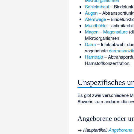
Mikroorganismen
Schleimhaut
– Bindefunk
Augen
– Abtransportfunkt
Atemwege
– Bindefunkti
Mundhöhle
– antimikrob
Magen
–
Magensäure
(d
Mikroorganismen
Darm
– Infektabwehr dur
sogenannte
darmassozii
Harntrakt
– Abtransportf
Harnstoffkonzentration.
Unspezifisches u
Es gibt zwei verschiedene
Abwehr, zum anderen die er
Angeborene oder u
→
Hauptartikel
:
Angeborene