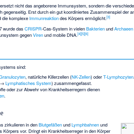
rsetzt nicht das angeborene Immunsystem, sondern die verschiede
gegenseitig. Erst durch ein gut koordiniertes Zusammenspiel der 
[
3
]
d die komplexe
Immunreaktion
des Körpers ermöglicht.
07 wurde das
CRISPR
-Cas-System in vielen
Bakterien
und
Archaeen
[
4
]
[
5
]
[
6
]
mmunsystem gegen
Viren
und mobile DNA.
systems sind:
Granulozyten
, natürliche Killerzellen (
NK-Zellen
) oder
T-Lymphozyten
 (→
Lymphatisches System
) zusammengefasst.
toffe oder zur Abwehr von Krankheitserregern dienen
en
.
le
 zirkulieren in den
Blutgefäßen
und
Lymphbahnen
und
 Körpers vor. Dringt ein Krankheitserreger in den Körper