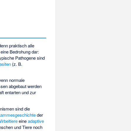
denn praktisch alle
 eine Bedrohung dar:
Typische Pathogene sind
asiten
(z. B.
wenn normale
müssen abgebaut werden
aft entarten und zur
nismen sind die
tammesgeschichte
der
irbeltiere
eine
adaptive
schen und Tiere noch