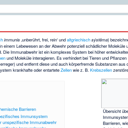
ch
immunis
‚unberührt, frei, rein‘
und
altgriechisch
sýstēma
) bezeichn
e in einem Lebewesen an der Abwehr potenziell schädlicher Moleküle 
sind. Die Immunabwehr ist ein komplexes System bei höher entwickel
pen
und Moleküle interagieren. Es verhindert bei Tieren und Pflan
erreger) und entfernt diese und auch körperfremde Substanzen aus
stem krankhafte oder entartete
Zellen
wie z. B.
Krebszellen
zerstör
hemische Barrieren
Übersicht übe
pezifisches Immunsystem
Immunsystem
r unspezifische Immunabwehr
Barrieren, wi