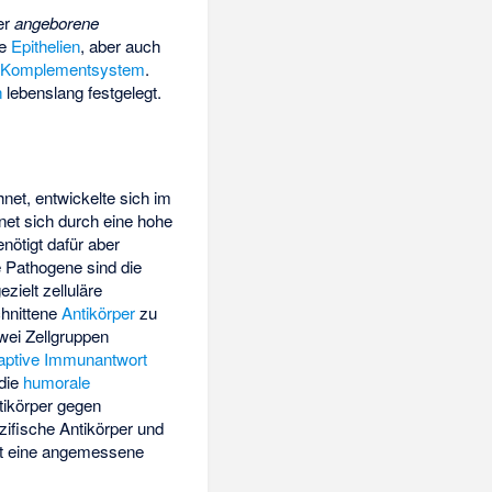
er
angeborene
ie
Epithelien
, aber auch
s
Komplementsystem
.
n
lebenslang festgelegt.
net, entwickelte sich im
hnet sich durch eine hohe
nötigt dafür aber
e Pathogene sind die
zielt zelluläre
chnittene
Antikörper
zu
zwei Zellgruppen
aptive Immunantwort
 die
humorale
ikörper gegen
ezifische Antikörper und
eit eine angemessene