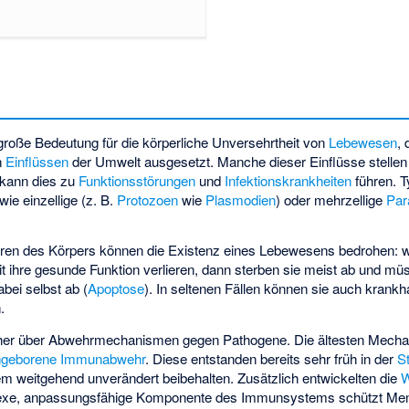
oße Bedeutung für die körperliche Unversehrtheit von
Lebewesen
, 
n
Einflüssen
der Umwelt ausgesetzt. Manche dieser Einflüsse stellen
 kann dies zu
Funktionsstörungen
und
Infektionskrankheiten
führen. 
ie einzellige (z. B.
Protozoen
wie
Plasmodien
) oder mehrzellige
Par
ren des Körpers können die Existenz eines Lebewesens bedrohen: 
it ihre gesunde Funktion verlieren, dann sterben sie meist ab und 
abei selbst ab (
Apoptose
). In seltenen Fällen können sie auch krankh
.
her über Abwehrmechanismen gegen Pathogene. Die ältesten Mecha
ngeborene Immunabwehr
. Diese entstanden bereits sehr früh in der
S
 weitgehend unverändert beibehalten. Zusätzlich entwickelten die
W
exe, anpassungsfähige Komponente des Immunsystems schützt Men