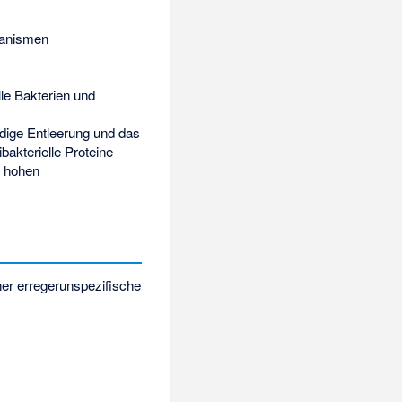
ganismen
le Bakterien und
ndige Entleerung und das
akterielle Proteine
r hohen
er erregerunspezifische