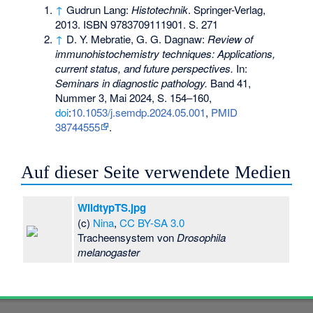
↑
Gudrun Lang:
Histotechnik
. Springer-Verlag,
2013.
ISBN 9783709111901
. S. 271
↑
D. Y. Mebratie, G. G. Dagnaw:
Review of
immunohistochemistry techniques: Applications,
current status, and future perspectives.
In:
Seminars in diagnostic pathology.
Band 41,
Nummer 3, Mai 2024, S. 154–160,
doi
:
10.1053/j.semdp.2024.05.001
,
PMID
38744555
.
Auf dieser Seite verwendete Medien
WildtypTS.jpg
(c)
Nina
,
CC BY-SA 3.0
Tracheensystem von
Drosophila
melanogaster