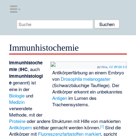
Immunhistochemie
Immunhistoche
(c)
Nina
,
CC BY-SA 3.0
mie
(
IHC
, auch
Antikörperfärbung an einem Embryo
Immunhistologi
von
Drosophila melanogaster
e
genannt) ist
(Schwarzbäuchige Taufliege). Der
eine in der
Antikörper erkennt ein unbekanntes
Biologie
und
Antigen
im Lumen des
Medizin
Tracheensystems
.
verwendete
Methode, mit der
Proteine
oder andere Strukturen mit Hilfe von markierten
[
1
]
Antikörpern
sichtbar gemacht werden können.
Sind die
Antikörper mit
Fluoreszenzfarbstoffen
markiert
, spricht