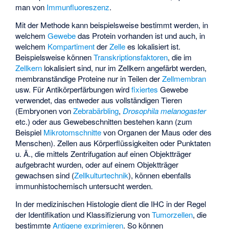
man von
Immunfluoreszenz
.
Mit der Methode kann beispielsweise bestimmt werden, in
welchem
Gewebe
das Protein vorhanden ist und auch, in
welchem
Kompartiment
der
Zelle
es lokalisiert ist.
Beispielsweise können
Transkriptionsfaktoren
, die im
Zellkern
lokalisiert sind, nur im Zellkern angefärbt werden,
membranständige Proteine nur in Teilen der
Zellmembran
usw. Für Antikörperfärbungen wird
fixiertes
Gewebe
verwendet, das entweder aus vollständigen Tieren
(Embryonen von
Zebrabärbling
,
Drosophila melanogaster
etc.) oder aus Gewebeschnitten bestehen kann (zum
Beispiel
Mikrotomschnitte
von Organen der Maus oder des
Menschen). Zellen aus Körperflüssigkeiten oder Punktaten
u. Ä., die mittels Zentrifugation auf einen Objektträger
aufgebracht wurden, oder auf einem Objektträger
gewachsen sind (
Zellkulturtechnik
), können ebenfalls
immunhistochemisch untersucht werden.
In der medizinischen Histologie dient die IHC in der Regel
der Identifikation und Klassifizierung von
Tumorzellen
, die
bestimmte
Antigene
exprimieren
. So können