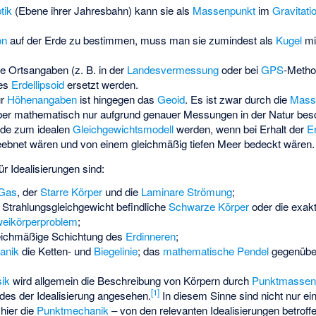
tik
(Ebene ihrer Jahresbahn) kann sie als
Massenpunkt
im
Gravitati
on
auf der Erde zu bestimmen, muss man sie zumindest als
Kugel
mi
e Ortsangaben (z. B. in der
Landesvermessung
oder bei
GPS
-Metho
tes
Erdellipsoid
ersetzt werden.
ür
Höhenangaben
ist hingegen das
Geoid
. Es ist zwar durch die
Masse
aber mathematisch nur aufgrund genauer Messungen in der Natur bes
rde zum idealen
Gleichgewichtsmodell
werden, wenn bei Erhalt der
E
ebnet wären und von einem gleichmäßig tiefen Meer bedeckt wären.
r Idealisierungen sind:
 Gas
, der
Starre Körper
und die
Laminare Strömung
;
 Strahlungsgleichgewicht befindliche
Schwarze Körper
oder die exakt 
eikörperproblem
;
eichmäßige Schichtung des
Erdinneren
;
anik
die Ketten- und
Biegelinie
; das
mathematische Pendel
gegenüb
ik
wird allgemein die Beschreibung von Körpern durch
Punktmassen
[
1
]
des der Idealisierung angesehen.
In diesem Sinne sind nicht nur ei
hier die
Punktmechanik
– von den relevanten Idealisierungen betroffe