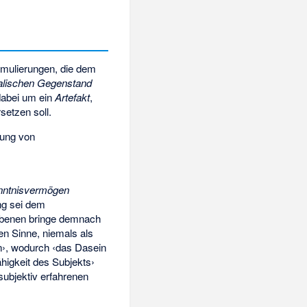
rmulierungen, die dem
alischen Gegenstand
dabei um ein
Artefakt
,
setzen soll.
llung von
nntnisvermögen
ng sei dem
benen bringe demnach
en Sinne, niemals als
n›, wodurch ‹das Dasein
higkeit des Subjekts›
subjektiv erfahrenen