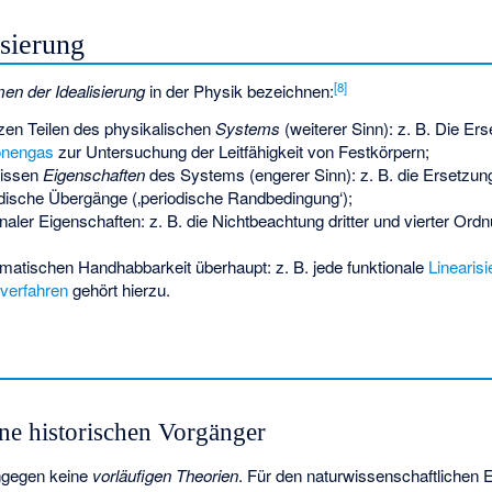
sierung
[
8
]
en der Idealisierung
in der Physik bezeichnen:
en Teilen des physikalischen
Systems
(weiterer Sinn): z. B. Die Er
onengas
zur Untersuchung der Leitfähigkeit von Festkörpern;
wissen
Eigenschaften
des Systems (engerer Sinn): z. B. die Ersetzu
iodische Übergänge (‚periodische Randbedingung‘);
naler Eigenschaften: z. B. die Nichtbeachtung dritter und vierter Ord
atischen Handhabbarkeit überhaupt: z. B. jede funktionale
Linearis
verfahren
gehört hierzu.
ne historischen Vorgänger
ingegen keine
vorläufigen Theorien
. Für den naturwissenschaftlichen 