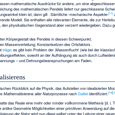
ssen mathematische Ausdrücke für andere, um eine abgeschlossene
lgleichung des mathematischen Pendels liefert nur geschlossene Schw
[
11
]
kungswinkel
klein ist; dann gilt
. Sämtliche ‹mechanische Aspekte›
erende Modell. Sie enthalten alle relevanten Elemente, die zur Herlei
, den physikalischen Gegenstand aber verzerrt wiedergeben. Dazu g
ten Körpergestalt des Pendels in dessen Schwerpunkt;
n Massenverteilung; Konstantsetzen des Ortsfaktors
.
ht
träge
: es gibt kein Problem der ‚Massenflucht‘ (wie bei der klassisc
ibungseffekten, sowohl an der Aufhängung als auch durch Luftwiders
Spannungs – und Dehnungsbeanspruchungen am Faden.
alisierens
rischen Rückblick auf die Physik, das Aufstellen von idealisierten Mo
[
14
]
[
des
Mathematisierens aller Naturprozesse
nach
Galilei
identifiziert.
hatte das Reale eine mehr oder minder vollkommene Methexis [d. i. T
ie antike Geometrie Möglichkeiten einer primitiven Anwendung auf die R
sierung der Natur
wird nun
diese selbst
unter der Leitung einer neu