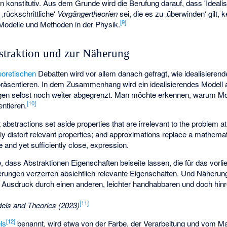
n konstitutiv. Aus dem Grunde wird die Berufung darauf, dass 'Idealis
‚rückschrittliche‘
Vorgängertheorien
sei, die es zu ‚überwinden‘ gilt, 
[
9
]
 Modelle und Methoden in der Physik.
traktion und zur Näherung
eoretischen
Debatten wird vor allem danach gefragt, wie idealisierend
epräsentieren. In dem Zusammenhang wird ein idealisierendes Modell
en selbst noch weiter abgegrenzt. Man möchte erkennen, warum Mode
[
10
]
entieren.
at abstractions set aside properties that are irrelevant to the problem a
ally distort relevant properties; and approximations replace a mathema
e and yet sufficiently close, expression.
ee, dass Abstraktionen Eigenschaften beiseite lassen, die für das vor
isierungen verzerren absichtlich relevante Eigenschaften. Und Näheru
Ausdruck durch einen anderen, leichter handhabbaren und doch hin
[
11
]
els and Theories (2023)
[
12
]
ls
benannt, wird etwa von der Farbe, der Verarbeitung und vom Ma