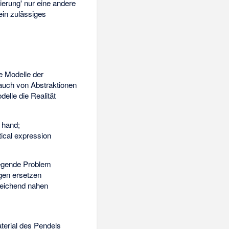
ierung' nur eine andere
kein zulässiges
e Modelle der
 auch von Abstraktionen
lle die Realität
t hand;
tical expression
liegende Problem
ngen ersetzen
reichend nahen
terial des Pendels