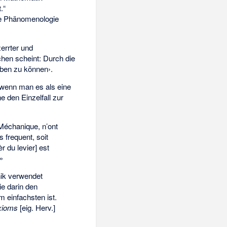
.“
le Phänomenologie
errter und
chen scheint: Durch die
iben zu können›.
 wenn man es als eine
e den Einzelfall zur
Méchanique, n’ont
s frequent, soit
èr du levier] est
 »
nik verwendet
ie darin den
 einfachsten ist.
xioms
[eig. Herv.]