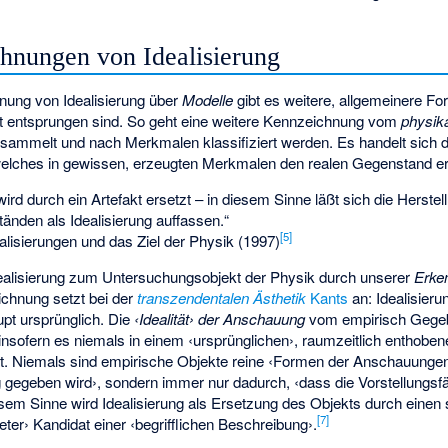
hnungen von Idealisierung
nung von Idealisierung über
Modelle
gibt es weitere, allgemeinere Fo
t entsprungen sind. So geht eine weitere Kennzeichnung vom
physik
ammelt und nach Merkmalen klassifiziert werden. Es handelt sich 
 welches in gewissen, erzeugten Merkmalen den realen Gegenstand er
ird durch ein Artefakt ersetzt – in diesem Sinne läßt sich die Herste
nden als Idealisierung auffassen.“
[
5
]
alisierungen und das Ziel der Physik (1997)
dealisierung zum Untersuchungsobjekt der Physik durch unserer
Erke
chnung setzt bei der
transzendentalen Ästhetik
Kants
an: Idealisieru
pt ursprünglich. Die
‹Idealität› der Anschauung
vom empirisch Gege
insofern es niemals in einem ‹ursprünglichen›, raumzeitlich enthoben
ist. Niemals sind empirische Objekte reine ‹Formen der Anschauunge
gegeben wird›, sondern immer nur dadurch, ‹dass die Vorstellungsfä
sem Sinne wird Idealisierung als Ersetzung des Objekts durch einen 
[
7
]
ter› Kandidat einer ‹begrifflichen Beschreibung›.