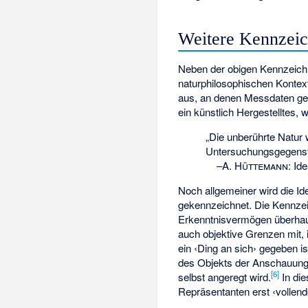
Weitere Kennzeic
Neben der obigen Kennzeich
naturphilosophischen Kontex
aus, an denen Messdaten ges
ein künstlich Hergestelltes,
„Die unberührte Natur w
Untersuchungsgegenstä
–
A. Hüttemann
:
Ide
Noch allgemeiner wird die I
gekennzeichnet. Die Kennzei
Erkenntnisvermögen überhau
auch objektive Grenzen mit, 
ein ‹Ding an sich› gegeben 
des Objekts der Anschauung 
[
6
]
selbst angeregt wird.
In die
Repräsentanten erst ‹vollende