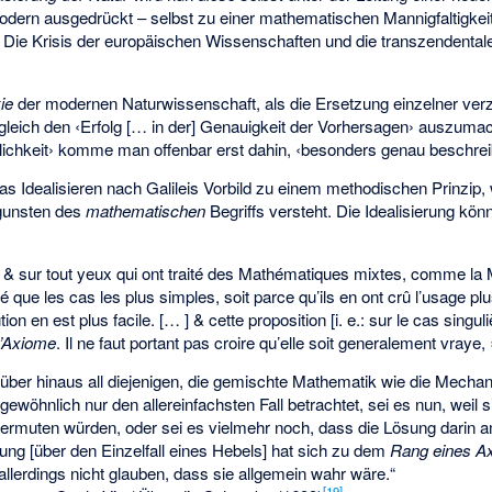
– modern ausgedrückt – selbst zu einer mathematischen Mannigfaltigkeit
:
Die Krisis der europäischen Wissenschaften und die transzendenta
ie
der modernen Naturwissenschaft, als die Ersetzung einzelner verz
gleich den ‹Erfolg [… in der] Genauigkeit der Vorhersagen› auszuma
ichkeit› komme man offenbar erst dahin, ‹besonders genau beschre
s Idealisieren nach Galileis Vorbild zu einem methodischen Prinzip,
unsten des
mathematischen
Begriffs versteht. Die Idealisierung könn
 & sur tout yeux qui ont traité des Mathématiques mixtes, comme la 
 que les cas les plus simples, soit parce qu’ils en ont crû l’usage plu
ion en est plus facile. [… ] & cette proposition [i. e.: sur le cas singuli
’Axiome
. Il ne faut portant pas croire qu’elle soit generalement vraye,
über hinaus all diejenigen, die gemischte Mathematik wie die Mecha
ewöhnlich nur den allereinfachsten Fall betrachtet, sei es nun, weil s
rmuten würden, oder sei es vielmehr noch, dass die Lösung darin am
tung [über den Einzelfall eines Hebels] hat sich zu dem
Rang eines A
llerdings nicht glauben, dass sie allgemein wahr wäre.“
[
19
]