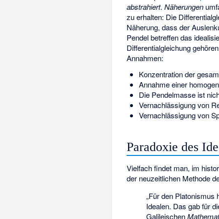
abstrahiert
.
Näherungen
umfa
zu erhalten: Die Differentia
Näherung, dass der Auslen
Pendel betreffen das idealisi
Differentialgleichung
gehören
Annahmen:
Konzentration der gesam
Annahme einer homogene
Die Pendelmasse ist nic
Vernachlässigung von Re
Vernachlässigung von 
Paradoxie des Ide
Vielfach findet man, im histo
der neuzeitlichen Methode 
„Für den Platonismus 
Idealen. Das gab für d
Galileischen
Mathemati