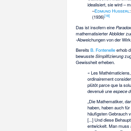
idealisiert, sie wird 
–
Edmund Husserl
[
18
]
(1936)
Das ist insofern eine
Paradox
mathematisierter Abbilder zu
‹Abweichungen von der Wirkl
Bereits
B. Fontenelle
erhob da
bewusste
Simplifizierung
zug
Gewissheit erheben.
« Les Mathématiciens,
ordinairement consideré
plûtôt parce que la solut
devenuë une
espece d
„Die Mathematiker, dar
haben, haben auch für g
häufigsten Gebrauch ve
[...] Und diese Behaup
entwickelt. Man muss a