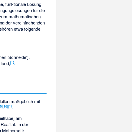
, funktionale Lösung
ingungslösungen für die
zum mathematischen
tung der vereinfachenden
ehören etwa folgende
hen ‚Schneide‘).
[
13
]
tand;
dellen maßgeblich mit
15
]
[
16
]
[
17
]
eilhabe] am
ealität. In der
en Mathematik