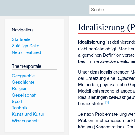
Idealisierung (
Navigation
Startseite
Idealisierung
ist definieren
Zufällige Seite
nicht berücksichtigt. Man k
Neu / Featured
allgemeinen Definition verste
bestimmte Zwecke dienlicher 
Themenportale
Unter dem idealisierenden M
Geographie
der Ersetzung eine ‹
Optimie
Geschichte
Methoden, physikalische Ge
Religion
Modell entsprechend angepa
Gesellschaft
Idealisierungen
bewusst gew
Sport
[
2
]
herausstellen.
Technik
Je nach Problemstellung werd
Kunst und Kultur
Problem mathematisch-funkti
Wissenschaft
können (Konzentration). Der 