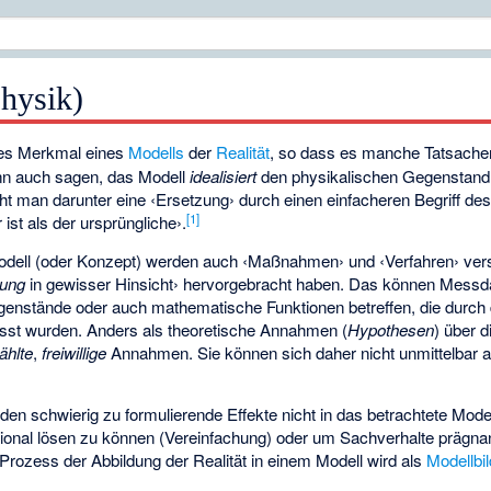
Physik)
des Merkmal eines
Modells
der
Realität
, so dass es manche Tatsachen
ann auch sagen, das Modell
idealisiert
den physikalischen Gegenstand. 
ht man darunter eine ‹Ersetzung› durch einen einfacheren Begriff des 
[
1
]
ist als der ursprüngliche›.
odell (oder Konzept) werden auch ‹Maßnahmen› und ‹Verfahren› vers
rung
in gewisser Hinsicht› hervorgebracht haben. Das können Messda
genstände oder auch mathematische Funktionen betreffen, die durc
sst wurden. Anders als theoretische Annahmen (
Hypothesen
) über d
ählte
,
freiwillige
Annahmen. Sie können sich daher nicht unmittelbar als
en schwierig zu formulierende Effekte nicht in das betrachtete Mod
onal lösen zu können (Vereinfachung) oder um Sachverhalte prägnant
Prozess der Abbildung der Realität in einem Modell wird als
Modellbi