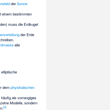
onsfeld
der
Sonne
t einem bestimmten
den) muss die Erdkugel
nverteilung
der Erde
chreiben.
rdmasse
alle
elliptische
er dem
physikalischen
häufig als vorrangiges
nzelne Modelle, sondern
[
4
]
n.