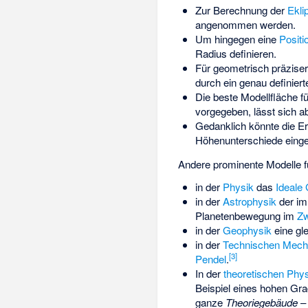
Zur Berechnung der
Eklip
angenommen werden.
Um hingegen eine
Positi
Radius definieren.
Für geometrisch präziser
durch ein genau definier
Die beste Modellfläche f
vorgegeben, lässt sich 
Gedanklich könnte die E
Höhenunterschiede einge
Andere prominente Modelle fü
in der
Physik
das
Ideale
in der
Astrophysik
der im
Planetenbewegung im
Zw
in der
Geophysik
eine gl
in der
Technischen Mech
[
3
]
Pendel
.
In der
theoretischen Phys
Beispiel eines hohen Gra
ganze
Theoriegebäude
– 