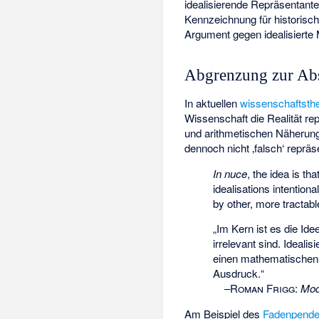
idealisierende Repräsentante
Kennzeichnung für historisch 
Argument gegen idealisierte
Abgrenzung zur Abs
In aktuellen
wissenschaftsth
Wissenschaft die Realität r
und arithmetischen Näherung
dennoch nicht ‚falsch‘ repräs
In nuce
, the idea is th
idealisations intention
by other, more tractabl
„Im Kern ist es die Id
irrelevant sind. Ideal
einen mathematischen 
Ausdruck.“
–
Roman Frigg
:
Mod
Am Beispiel des
Fadenpende