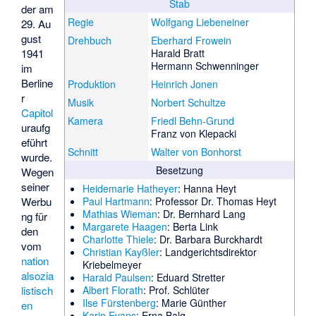
Stab
der am
Regie
Wolfgang Liebeneiner
29. Au
gust
Drehbuch
Eberhard Frowein
1941
Harald Bratt
Hermann Schwenninger
im
Berline
Produktion
Heinrich Jonen
r
Musik
Norbert Schultze
Capitol
Kamera
Friedl Behn-Grund
uraufg
Franz von Klepacki
eführt
Schnitt
Walter von Bonhorst
wurde.
Besetzung
Wegen
seiner
Heidemarie Hatheyer
: Hanna Heyt
Werbu
Paul Hartmann
: Professor Dr. Thomas Heyt
Mathias Wieman
: Dr. Bernhard Lang
ng für
Margarete Haagen
: Berta Link
den
Charlotte Thiele
: Dr. Barbara Burckhardt
vom
Christian Kayßler
: Landgerichtsdirektor
nation
Kriebelmeyer
alsozia
Harald Paulsen
: Eduard Stretter
listisch
Albert Florath
: Prof. Schlüter
Ilse Fürstenberg
: Marie Günther
en
Karin Evans
: Erna Balg