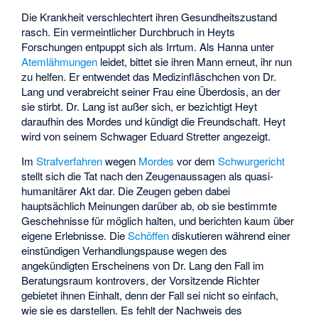
Die Krankheit verschlechtert ihren Gesundheitszustand
rasch. Ein vermeintlicher Durchbruch in Heyts
Forschungen entpuppt sich als Irrtum. Als Hanna unter
Atemlähmungen
leidet, bittet sie ihren Mann erneut, ihr nun
zu helfen. Er entwendet das Medizinfläschchen von Dr.
Lang und verabreicht seiner Frau eine Überdosis, an der
sie stirbt. Dr. Lang ist außer sich, er bezichtigt Heyt
daraufhin des Mordes und kündigt die Freundschaft. Heyt
wird von seinem Schwager Eduard Stretter angezeigt.
Im
Strafverfahren
wegen
Mordes
vor dem
Schwurgericht
stellt sich die Tat nach den Zeugenaussagen als quasi-
humanitärer Akt dar. Die Zeugen geben dabei
hauptsächlich Meinungen darüber ab, ob sie bestimmte
Geschehnisse für möglich halten, und berichten kaum über
eigene Erlebnisse. Die
Schöffen
diskutieren während einer
einstündigen Verhandlungspause wegen des
angekündigten Erscheinens von Dr. Lang den Fall im
Beratungsraum kontrovers, der
Vorsitzende Richter
gebietet ihnen Einhalt, denn der Fall sei nicht so einfach,
wie sie es darstellen. Es fehlt der Nachweis des