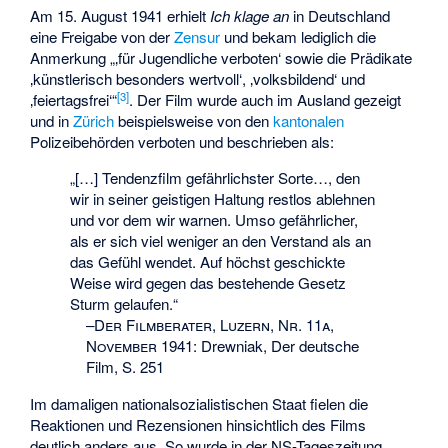
Am 15. August 1941 erhielt
Ich klage an
in Deutschland
eine Freigabe von der
Zensur
und bekam lediglich die
Anmerkung „‚für Jugendliche verboten‘ sowie die Prädikate
‚künstlerisch besonders wertvoll‘, ‚volksbildend‘ und
[
3
]
‚feiertagsfrei‘“
. Der Film wurde auch im Ausland gezeigt
und in
Zürich
beispielsweise von den
kantonalen
Polizeibehörden verboten und beschrieben als:
„[…] Tendenzfilm gefährlichster Sorte…, den
wir in seiner geistigen Haltung restlos ablehnen
und vor dem wir warnen. Umso gefährlicher,
als er sich viel weniger an den Verstand als an
das Gefühl wendet. Auf höchst geschickte
Weise wird gegen das bestehende Gesetz
Sturm gelaufen.“
–
Der Filmberater, Luzern, Nr. 11a,
November 1941
:
Drewniak, Der deutsche
Film, S. 251
Im damaligen nationalsozialistischen Staat fielen die
Reaktionen und Rezensionen hinsichtlich des Films
deutlich anders aus. So wurde in der NS-Tageszeitung