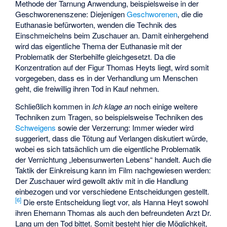
Methode der Tarnung Anwendung, beispielsweise in der
Geschworenenszene: Diejenigen
Geschworenen
, die die
Euthanasie befürworten, wenden die Technik des
Einschmeichelns beim Zuschauer an. Damit einhergehend
wird das eigentliche Thema der Euthanasie mit der
Problematik der Sterbehilfe gleichgesetzt. Da die
Konzentration auf der Figur Thomas Heyts liegt, wird somit
vorgegeben, dass es in der Verhandlung um Menschen
geht, die freiwillig ihren Tod in Kauf nehmen.
Schließlich kommen in
Ich klage an
noch einige weitere
Techniken zum Tragen, so beispielsweise Techniken des
Schweigens
sowie der Verzerrung: Immer wieder wird
suggeriert, dass die Tötung auf Verlangen diskutiert würde,
wobei es sich tatsächlich um die eigentliche Problematik
der Vernichtung „lebensunwerten Lebens“ handelt. Auch die
Taktik der Einkreisung kann im Film nachgewiesen werden:
Der Zuschauer wird gewollt aktiv mit in die Handlung
einbezogen und vor verschiedene Entscheidungen gestellt.
[
6
]
Die erste Entscheidung liegt vor, als Hanna Heyt sowohl
ihren Ehemann Thomas als auch den befreundeten Arzt Dr.
Lang um den Tod bittet. Somit besteht hier die Möglichkeit,