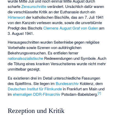
wurde Mitte Juli und noch einmal Mitte August durch
scharfe
Zensurschnitte
verändert. Ursächlich dafür waren
die verschlüsselte Kritik an der Euthanasie durch ein
Hirtenwort
der katholischen Bischöfe, das am 7. Juli 1941
von den Kanzeln verlesen wurde, sowie die unverblümte
Predigt des Bischofs
Clemens August Graf von Galen
am
3. August 1941.
Herausgeschnitten wurden Seitenhiebe gegen religiöse
Vorbehalte sowie Szenen von aufdringlichen
Bekehrungsversuchen. Es entfielen ferner
nationalsozialistische
Redewendungen und Symbole. Auch
die Tötung eines kranken Versuchstieres wurde nicht mehr
unmittelbar gezeigt.
Es existieren drei im Detail unterschiedliche Fassungen
des Spielfilms. Sie liegen im
Bundesarchiv
Koblenz, dem
Deutschen Institut für Filmkunde
in Frankfurt am Main und
[
7
]
im
ehemaligen DDR-Filmarchiv
Potsdam-Babelsberg.
Rezeption und Kritik