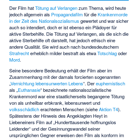
Der Film hat
Tötung auf Verlangen
zum Thema, wird heute
jedoch allgemein als
Propagandafilm
für die
Krankenmorde
in der Zeit des Nationalsozialismus
gewertet und war sicher
auch so intendiert, doch er ist ebenso ein Plädoyer für
aktive Sterbehilfe
. Die Tötung auf Verlangen, als die sich die
aktive Sterbehilfe oft darstellt, hat jedoch ethisch eine
andere Qualität. Sie wird auch nach bundesdeutschem
Strafrecht
erheblich milder bestraft als etwa
Totschlag
oder
Mord
.
Seine besondere Bedeutung erhält der Film aber im
Zusammenhang mit der damals forcierten sogenannten
„
Vernichtung lebensunwerten Lebens
“. Der
euphemistisch
als „
Euthanasie
“ bezeichnete nationalsozialistische
Krankenmord war eine staatlicherseits begangene Tötung
von als unheilbar erbkrank, lebensunwert und
volksschädlich
erachteten Menschen (siehe
Aktion T4
).
Spätestens der Hinweis des Angeklagten Heyt in
Liebeneiners Film auf „Hunderttausende hoffnungslos
Leidender“ und der Gesinnungswandel seiner
ursprünglichen Gegner erweisen den Film als konform im