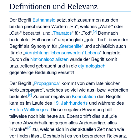
Definitionen und Relevanz
Der Begriff
Euthanasie
setzt sich zusammen aus den
beiden griechischen Wörtern „Eu“, welches „Wohl-“ oder
[
2
]
„Gut-“ bedeutet, und „
Thanatos
“ für „Tod“.
Demnach
bedeutete „Euthanasie“ ursprünglich „guter Tod“, bevor der
Begriff als Synonym für „
Sterbehilfe
“ und schließlich auch
für die „
Vernichtung 'lebensunwerten' Lebens
“ fungierte.
Durch die
Nationalsozialisten
wurde der Begriff somit
unzutreffend gebraucht und in die
etymologisch
gegenteilige Bedeutung versetzt.
Der Begriff „
Propaganda
“ kommt von dem lateinischen
Verb „propagare“, welches so viel wie aus- bzw. verbreiten
[
2
]
bedeutet.
Zu einer negativen
Konnotation
des Begriffs
kam es im Laufe des
19. Jahrhunderts
und während des
Ersten Weltkrieges
. Diese negative Bewertung hält
teilweise noch bis heute an. Ebenso trifft dies auf „die
innere Abwehrhaltung gegen alles Andersartige, alles
[
3
]
'Kranke'“
zu, welche sich in der aktuellen Zeit nach wie
vor finden lässt. Deshalb ist es von besonderer Relevanz,