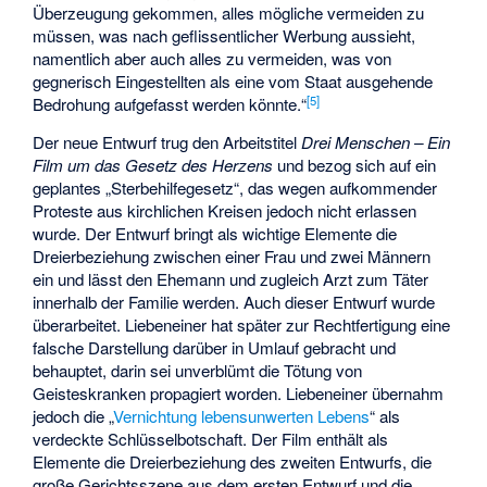
Überzeugung gekommen, alles mögliche vermeiden zu
müssen, was nach geflissentlicher Werbung aussieht,
namentlich aber auch alles zu vermeiden, was von
gegnerisch Eingestellten als eine vom Staat ausgehende
[
5
]
Bedrohung aufgefasst werden könnte.“
Der neue Entwurf trug den Arbeitstitel
Drei Menschen – Ein
Film um das Gesetz des Herzens
und bezog sich auf ein
geplantes „Sterbehilfegesetz“, das wegen aufkommender
Proteste aus kirchlichen Kreisen jedoch nicht erlassen
wurde. Der Entwurf bringt als wichtige Elemente die
Dreierbeziehung zwischen einer Frau und zwei Männern
ein und lässt den Ehemann und zugleich Arzt zum Täter
innerhalb der Familie werden. Auch dieser Entwurf wurde
überarbeitet. Liebeneiner hat später zur Rechtfertigung eine
falsche Darstellung darüber in Umlauf gebracht und
behauptet, darin sei unverblümt die Tötung von
Geisteskranken propagiert worden. Liebeneiner übernahm
jedoch die „
Vernichtung lebensunwerten Lebens
“ als
verdeckte Schlüsselbotschaft. Der Film enthält als
Elemente die Dreierbeziehung des zweiten Entwurfs, die
große Gerichtsszene aus dem ersten Entwurf und die