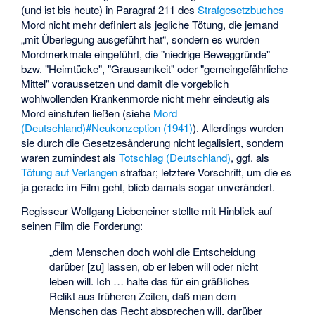
(und ist bis heute) in Paragraf 211 des
Strafgesetzbuches
Mord nicht mehr definiert als jegliche Tötung, die jemand
„mit Überlegung ausgeführt hat“, sondern es wurden
Mordmerkmale eingeführt, die "niedrige Beweggründe"
bzw. "Heimtücke", "Grausamkeit" oder "gemeingefährliche
Mittel" voraussetzen und damit die vorgeblich
wohlwollenden Krankenmorde nicht mehr eindeutig als
Mord einstufen ließen (siehe
Mord
(Deutschland)#Neukonzeption (1941)
). Allerdings wurden
sie durch die Gesetzesänderung nicht legalisiert, sondern
waren zumindest als
Totschlag (Deutschland)
, ggf. als
Tötung auf Verlangen
strafbar; letztere Vorschrift, um die es
ja gerade im Film geht, blieb damals sogar unverändert.
Regisseur Wolfgang Liebeneiner stellte mit Hinblick auf
seinen Film die Forderung:
„dem Menschen doch wohl die Entscheidung
darüber [zu] lassen, ob er leben will oder nicht
leben will. Ich … halte das für ein gräßliches
Relikt aus früheren Zeiten, daß man dem
Menschen das Recht absprechen will, darüber