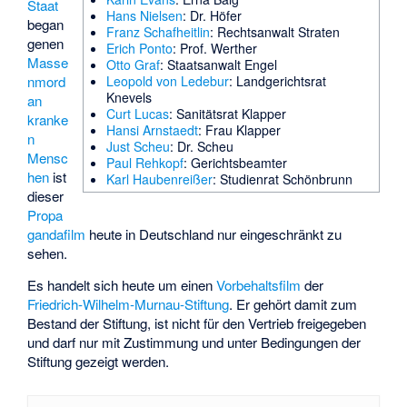
Staat
Hans Nielsen
: Dr. Höfer
began
Franz Schafheitlin
: Rechtsanwalt Straten
genen
Erich Ponto
: Prof. Werther
Masse
Otto Graf
: Staatsanwalt Engel
nmord
Leopold von Ledebur
: Landgerichtsrat
Knevels
an
Curt Lucas
: Sanitätsrat Klapper
kranke
Hansi Arnstaedt
: Frau Klapper
n
Just Scheu
: Dr. Scheu
Mensc
Paul Rehkopf
: Gerichtsbeamter
hen
ist
Karl Haubenreißer
: Studienrat Schönbrunn
dieser
Propa
gandafilm
heute in Deutschland nur eingeschränkt zu
sehen.
Es handelt sich heute um einen
Vorbehaltsfilm
der
Friedrich-Wilhelm-Murnau-Stiftung
. Er gehört damit zum
Bestand der Stiftung, ist nicht für den Vertrieb freigegeben
und darf nur mit Zustimmung und unter Bedingungen der
Stiftung gezeigt werden.