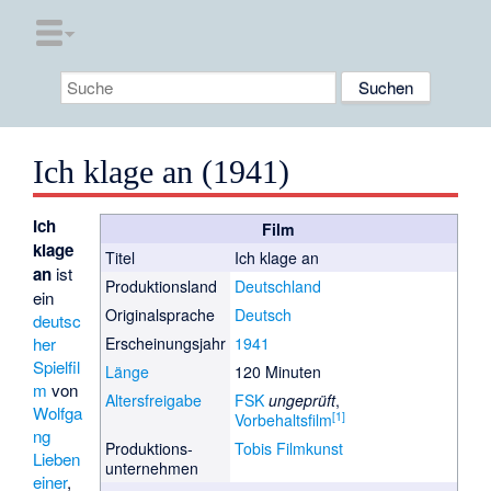
Ich klage an (1941)
Ich
Film
klage
Titel
Ich klage an
an
ist
Produktionsland
Deutschland
ein
Originalsprache
Deutsch
deutsc
her
Erscheinungsjahr
1941
Spielfil
Länge
120 Minuten
m
von
Altersfreigabe
FSK
ungeprüft
,
Wolfga
[
1
]
Vorbehaltsfilm
ng
Produktions­
Tobis Filmkunst
Lieben
unternehmen
einer
,