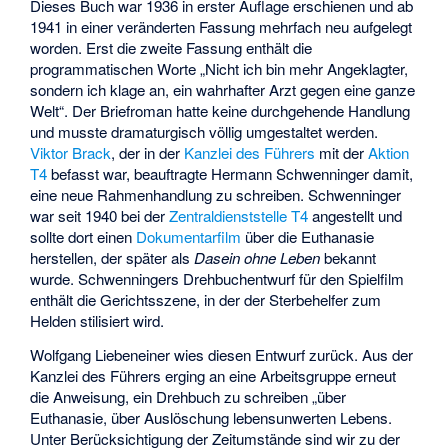
Dieses Buch war 1936 in erster Auflage erschienen und ab
1941 in einer veränderten Fassung mehrfach neu aufgelegt
worden. Erst die zweite Fassung enthält die
programmatischen Worte „Nicht ich bin mehr Angeklagter,
sondern ich klage an, ein wahrhafter Arzt gegen eine ganze
Welt“. Der Briefroman hatte keine durchgehende Handlung
und musste dramaturgisch völlig umgestaltet werden.
Viktor Brack
, der in der
Kanzlei des Führers
mit der
Aktion
T4
befasst war, beauftragte Hermann Schwenninger damit,
eine neue Rahmenhandlung zu schreiben. Schwenninger
war seit 1940 bei der
Zentraldienststelle T4
angestellt und
sollte dort einen
Dokumentarfilm
über die Euthanasie
herstellen, der später als
Dasein ohne Leben
bekannt
wurde. Schwenningers Drehbuchentwurf für den Spielfilm
enthält die Gerichtsszene, in der der Sterbehelfer zum
Helden stilisiert wird.
Wolfgang Liebeneiner wies diesen Entwurf zurück. Aus der
Kanzlei des Führers erging an eine Arbeitsgruppe erneut
die Anweisung, ein Drehbuch zu schreiben „über
Euthanasie, über Auslöschung lebensunwerten Lebens.
Unter Berücksichtigung der Zeitumstände sind wir zu der