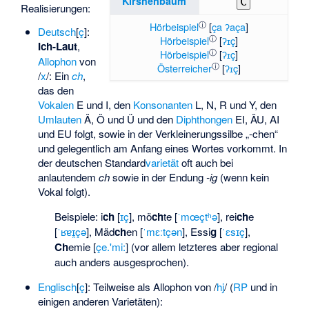
Kirshenbaum
C
Realisierungen:
ⓘ
Hörbeispiel
[
ça ʔaça
]
Deutsch
​[⁠
ç
⁠]​
:
ⓘ
Hörbeispiel
[
ʔɪç
]
Ich-Laut
,
ⓘ
Hörbeispiel
[
ʔɪç
]
Allophon
von
ⓘ
Österreicher
[
ʔɪç
]
/⁠
x
⁠/​
: Ein
ch
,
das den
Vokalen
E und I, den
Konsonanten
L, N, R und Y, den
Umlauten
Ä, Ö und Ü und den
Diphthongen
EI, ÄU, AI
und EU folgt, sowie in der Verkleinerungssilbe „-chen“
und gelegentlich am Anfang eines Wortes vorkommt. In
der deutschen Standard
varietät
oft auch bei
anlautendem
ch
sowie in der Endung
-ig
(wenn kein
Vokal folgt).
Beispiele: i
ch
[
ɪç
], mö
ch
te [
ˈmœçtʰə
], rei
ch
e
[
ˈʁɐɪ̯çə
], Mäd
ch
en [
ˈmɛːtçən
], Essi
g
[
ˈɛsɪç
],
Ch
emie [
çe.'mi:
] (vor allem letzteres aber regional
auch anders ausgesprochen).
Englisch
​[⁠
ç
⁠]​
: Teilweise als Allophon von /
hj
/ (
RP
und in
einigen anderen Varietäten):