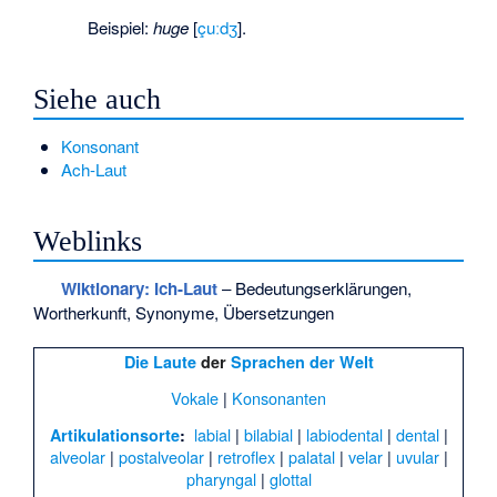
Beispiel:
huge
[
çuːdʒ
].
Siehe auch
Konsonant
Ach-Laut
Weblinks
Wiktionary: Ich-Laut
– Bedeutungserklärungen,
Wortherkunft, Synonyme, Übersetzungen
Die Laute
der
Sprachen der Welt
Vokale
|
Konsonanten
labial
|
bilabial
|
labiodental
|
dental
|
Artikulationsorte
:
alveolar
|
postalveolar
|
retroflex
|
palatal
|
velar
|
uvular
|
pharyngal
|
glottal