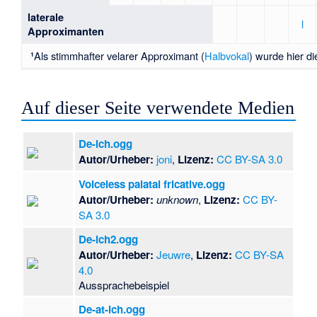
laterale
l
Approximanten
Als stimmhafter velarer Approximant (
Halbvokal
) wurde hier die
¹
Auf dieser Seite verwendete Medien
De-ich.ogg
Autor/Urheber:
joni
,
Lizenz:
CC BY-SA 3.0
Voiceless palatal fricative.ogg
Autor/Urheber:
unknown
,
Lizenz:
CC BY-
SA 3.0
De-ich2.ogg
Autor/Urheber:
Jeuwre
,
Lizenz:
CC BY-SA
4.0
Aussprachebeispiel
De-at-ich.ogg