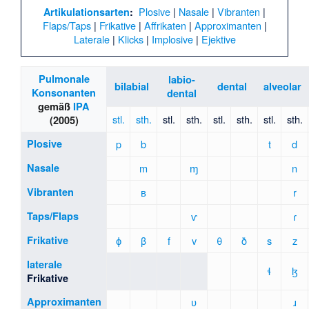
Plosive
|
Nasale
|
Vibranten
|
Artikulationsarten
:
Flaps/Taps
|
Frikative
|
Affrikaten
|
Approximanten
|
Laterale
|
Klicks
|
Implosive
|
Ejektive
Pulmonale
labio-
bilabial
dental
alveolar
Konsonanten
dental
gemäß
IPA
stl.
sth.
stl.
sth.
stl.
sth.
stl.
sth.
(2005)
Plosive
p
b
t
d
Nasale
m
ɱ
n
Vibranten
ʙ
r
Taps/Flaps
ⱱ
ɾ
Frikative
ɸ
β
f
v
θ
ð
s
z
laterale
ɬ
ɮ
Frikative
Approximanten
ʋ
ɹ