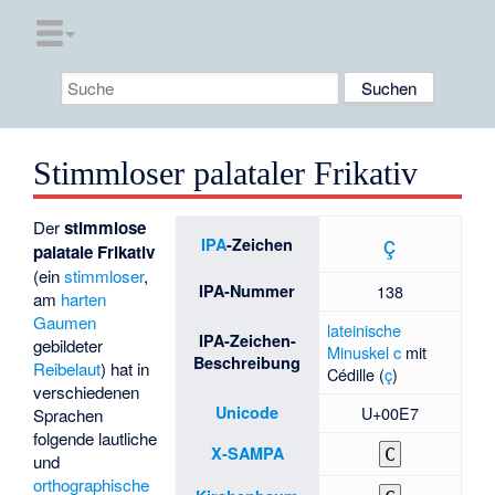
Stimmloser palataler Frikativ
Der
stimmlose
ç
IPA
-Zeichen
palatale Frikativ
(ein
stimmloser
,
IPA-Nummer
138
am
harten
Gaumen
lateinische
IPA-Zeichen-
gebildeter
Minuskel
c
mit
Beschreibung
Reibelaut
) hat in
Cédille
(
ç
)
verschiedenen
Unicode
U+00E7
Sprachen
folgende lautliche
X-SAMPA
C
und
orthographische