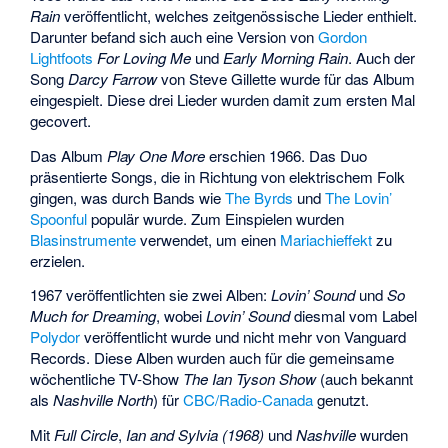
Rain
veröffentlicht, welches zeitgenössische Lieder enthielt.
Darunter befand sich auch eine Version von
Gordon
Lightfoots
For Loving Me
und
Early Morning Rain
. Auch der
Song
Darcy Farrow
von Steve Gillette wurde für das Album
eingespielt. Diese drei Lieder wurden damit zum ersten Mal
gecovert.
Das Album
Play One More
erschien 1966. Das Duo
präsentierte Songs, die in Richtung von elektrischem Folk
gingen, was durch Bands wie
The Byrds
und
The Lovin’
Spoonful
populär wurde. Zum Einspielen wurden
Blasinstrumente
verwendet, um einen
Mariachieffekt
zu
erzielen.
1967 veröffentlichten sie zwei Alben:
Lovin’ Sound
und
So
Much for Dreaming
, wobei
Lovin’ Sound
diesmal vom Label
Polydor
veröffentlicht wurde und nicht mehr von Vanguard
Records. Diese Alben wurden auch für die gemeinsame
wöchentliche TV-Show
The Ian Tyson Show
(auch bekannt
als
Nashville North
) für
CBC/Radio-Canada
genutzt.
Mit
Full Circle
,
Ian and Sylvia (1968)
und
Nashville
wurden