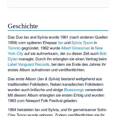
Geschichte
Das Duo Ian and Sylvia wurde 1961 (nach anderen Quellen
1959) vom späteren Ehepaar
Ian
und
Sylvia Tyson
in
Toronto
gegründet. 1962 wurde
Albert Grossman
in
New
York City
auf sie aufmerksam, der zu dieser Zeit auch
Bob
Dylan
managte. Durch ihn erlangten sie einen Vertrag beim
Label
Vanguard Records
, bei dem sie Ende des Jahres ihr
erstes Album aufnahmen und veröffentlichten.
Das erste Album (
Ian & Sylvia
) bestand weitgehend aus
traditionellen Folkliedern. Neben kanadischen Folkliedern
wurden auch britische und einige
Bluessongs
verwendet.
Mit diesem Album erlangten sie ersten Erfolg und wurden
1963 zum Newport Folk Festival geladen.
1964 heirateten Ian und Sylvia, und ihr gemeinsamer Sohn
Clay Tyson wurde geboren. Zudem veröffentlichten sie ihr