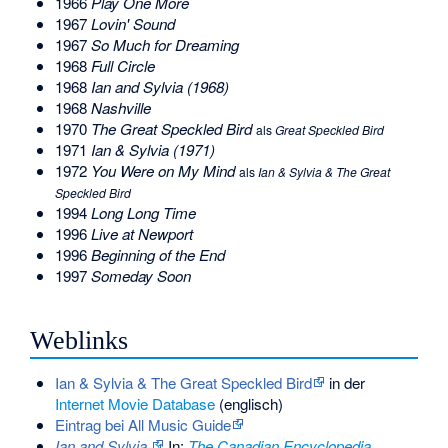
1966
Play One More
1967
Lovin' Sound
1967
So Much for Dreaming
1968
Full Circle
1968
Ian and Sylvia (1968)
1968
Nashville
1970
The Great Speckled Bird
als
Great Speckled Bird
1971
Ian & Sylvia (1971)
1972
You Were on My Mind
als
Ian & Sylvia & The Great
Speckled Bird
1994
Long Long Time
1996
Live at Newport
1996
Beginning of the End
1997
Someday Soon
Weblinks
Ian & Sylvia & The Great Speckled Bird
in der
Internet Movie Database
(englisch)
Eintrag bei All Music Guide
Ian and Sylvia.
In:
The Canadian Encyclopedia
.