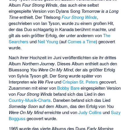
Album
Four Strong Winds
, das auch eine selbst
eingespielte Version von Dylans Song
Tomorrow is a Long
Time
enthielt. Der Titelsong
Four Strong Winds
,
geschrieben von Ian Tyson, wurde zu einem großen Hit,
der das Duo schlagartig in Kanada berühmt machte, und
gilt als sein größter Erfolg, der unter anderem von
The
Searchers
und
Neil Young
(auf
Comes a Time
) gecovert
wurde.
Nach ihrer Hochzeit im Juni veröffentlichten sie ihr drittes
Album
Northern Journey
. Dieses Album enthielt auch den
Bluessong
You Were On My Mind
, der als größter Erfolg
von Sylvia Tyson gilt. Der Song wurde später von
Interpreten wie
We Five
und
Crispian St. Peters
gecovert.
Zusammen mit einer von
Bobby Bare
eingespielten Version
von
Four Strong Winds
befand sich das Lied in den
Country-Musik
-
Charts
. Daneben befand sich das Lied
Someday Soon
auf dem Album, das den Erfolg von
You
Were On My Mind
erreichte und von
Judy Collins
und
Suzy
Bogguss
gecovert wurde.
1965 wurde das vierte Albums des Duos
Early Morning