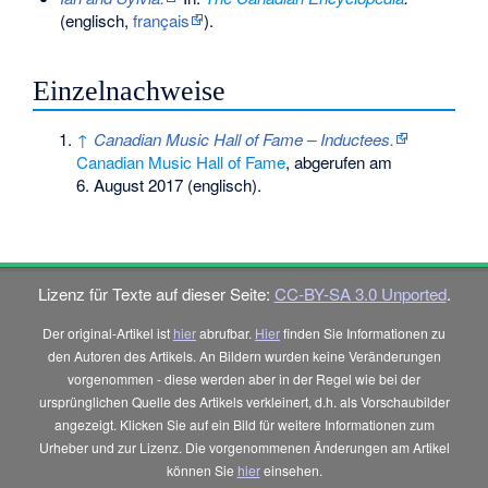
(englisch,
français
).
Einzelnachweise
↑
Canadian Music Hall of Fame – Inductees.
Canadian Music Hall of Fame
,
abgerufen am
6. August 2017
(englisch).
Lizenz für Texte auf dieser Seite:
CC-BY-SA 3.0 Unported
.
Der original-Artikel ist
hier
abrufbar.
Hier
finden Sie Informationen zu
den Autoren des Artikels. An Bildern wurden keine Veränderungen
vorgenommen - diese werden aber in der Regel wie bei der
ursprünglichen Quelle des Artikels verkleinert, d.h. als Vorschaubilder
angezeigt. Klicken Sie auf ein Bild für weitere Informationen zum
Urheber und zur Lizenz. Die vorgenommenen Änderungen am Artikel
können Sie
hier
einsehen.