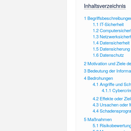
Inhaltsverzeichnis
1
Begriffsbeschreibunge
1.1
IT-Sicherheit
1.2
Computersicher
1.3
Netzwerksicherh
1.4
Datensicherheit
1.5
Datensicherung
1.6
Datenschutz
2
Motivation und Ziele de
3
Bedeutung der Informat
4
Bedrohungen
4.1
Angriffe und Sc
4.1.1
Cybercri
4.2
Effekte oder Zie
4.3
Ursachen oder M
4.4
Schadensprogra
5
Maßnahmen
5.1
Risikobewertun