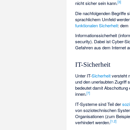
[
3
]
nicht sicher sein kann.
Die nachfolgenden Begriffe s
sprachlichem Umfeld werden si
funktionalen Sicherheit
: dem
Informationssicherheit (infor
security). Dabei ist Cyber-Si
Gefahren aus dem Internet au
IT-Sicherheit
Unter IT-
Sicherheit
versteht 
und den unerlaubten Zugriff 
bedeutet damit Abschottung 
[
7
]
innen.
IT-Systeme sind Teil der
soz
von soziotechnischen System
Organisationen (zum Beispie
[
1.2
]
verhindert werden.