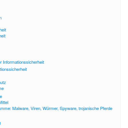
n
heit
eit
r Informationssicherheit
ionssicherheit
hutz
me
le
ittel
mme: Malware, Viren, Würmer, Spyware, trojanische Pferde
g