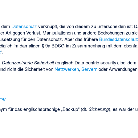
it dem
Datenschutz
verknüpft, die von diesem zu unterscheiden ist: D
cher Art gegen Verlust, Manipulationen und andere Bedrohungen zu sic
aussetzung für den Datenschutz. Aber das frühere
Bundesdatenschut
 lediglich im damaligen § 9a BDSG im Zusammenhang mit dem ebenfall
t
“.
s
Datenzentrierte Sicherheit
(englisch Data-centric security), bei dem 
und nicht die Sicherheit von
Netzwerken
,
Servern
oder Anwendungen
ung
nym für das englischsprachige „Backup“ (dt.
Sicherung
), es war der 