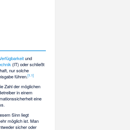
Verfügbarkeit
und
echnik
(IT) oder schließt
haft, nur solche
[
1.1
]
isgabe führen.
die Zahl der möglichen
etreiber in einem
rmationssicherheit eine
ss.
diesem Sinn liegt
ehr möglich ist. Man
ntweder sicher oder