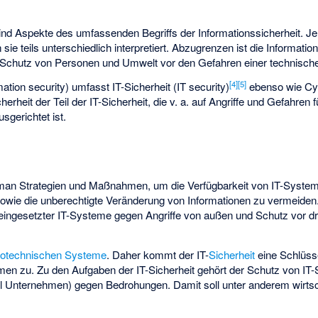
ind Aspekte des umfassenden Begriffs der Informationssicherheit. J
e teils unterschiedlich interpretiert. Abzugrenzen ist die Informatio
 Schutz von Personen und Umwelt vor den Gefahren einer technisch
[
4
]
[
5
]
mation security) umfasst IT-Sicherheit (IT security)
ebenso wie Cyb
cherheit der Teil der IT-Sicherheit, die v. a. auf Angriffe und Gefahre
sgerichtet ist.
man Strategien und Maßnahmen, um die Verfügbarkeit von IT-System
sowie die unberechtigte Veränderung von Informationen zu vermeiden
eingesetzter IT-Systeme gegen Angriffe von außen und Schutz vor 
iotechnischen Systeme
. Daher kommt der IT-
Sicherheit
eine Schlüssel
en zu. Zu den Aufgaben der IT-Sicherheit gehört der Schutz von I
l Unternehmen) gegen Bedrohungen. Damit soll unter anderem wirtsc