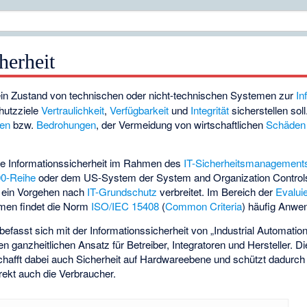
herheit
ein Zustand von technischen oder nicht-technischen Systemen zur
In
chutzziele
Vertraulichkeit
,
Verfügbarkeit
und
Integrität
sicherstellen soll
ren
bzw.
Bedrohungen
, der Vermeidung von wirtschaftlichen
Schäden
h die Informationssicherheit im Rahmen des
IT-Sicherheitsmanagement
0-Reihe
oder dem US-System der
System and Organization Contro
 ein Vorgehen nach
IT-Grundschutz
verbreitet. Im Bereich der
Evalui
emen findet die Norm
ISO/IEC 15408
(
Common Criteria
) häufig Anwe
befasst sich mit der Informationssicherheit von „Industrial Automati
nen ganzheitlichen Ansatz für Betreiber, Integratoren und Hersteller.
hafft dabei auch Sicherheit auf Hardwareebene und schützt dadurch 
rekt auch die Verbraucher.