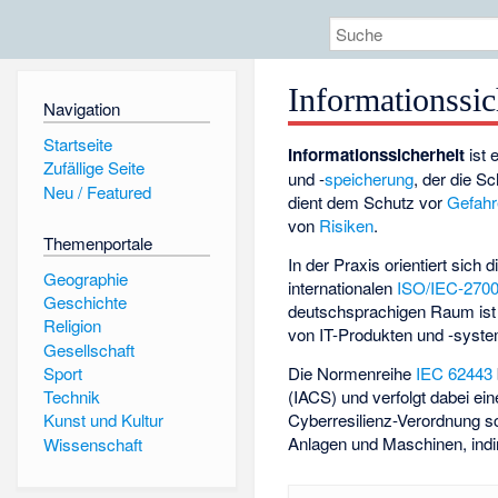
Informationssic
Navigation
Startseite
Informationssicherheit
ist 
Zufällige Seite
und -
speicherung
, der die S
Neu / Featured
dient dem Schutz vor
Gefah
von
Risiken
.
Themenportale
In der Praxis orientiert sic
Geographie
internationalen
ISO/IEC-2700
Geschichte
deutschsprachigen Raum ist
Religion
von IT-Produkten und -syst
Gesellschaft
Die Normenreihe
IEC 62443
Sport
(IACS) und verfolgt dabei ei
Technik
Cyberresilienz-Verordnung
sc
Kunst und Kultur
Anlagen und Maschinen, indi
Wissenschaft