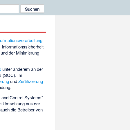
formationsverarbeitung
. Informationssicherheit
und der Minimierung
s
unter anderem an der
ls (SOC)
. Im
erung
und
Zertifizierung
ndung.
on and Control Systems“
 Die Umsetzung aus der
auch die Betreiber von