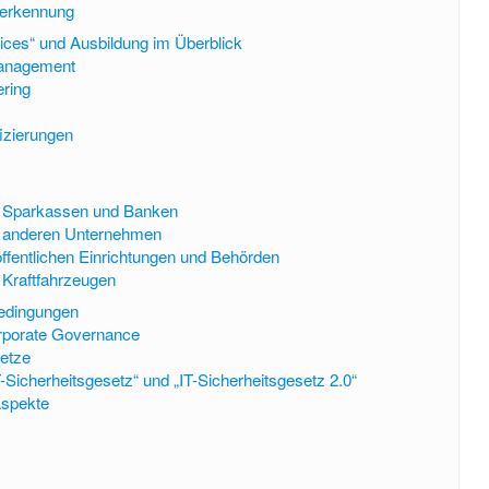
derkennung
ices“ und Ausbildung im Überblick
management
ering
fizierungen
ei Sparkassen und Banken
ei anderen Unternehmen
 öffentlichen Einrichtungen und Behörden
i Kraftfahrzeugen
edingungen
rporate Governance
etze
-Sicherheitsgesetz“ und „IT-Sicherheitsgesetz 2.0“
Aspekte