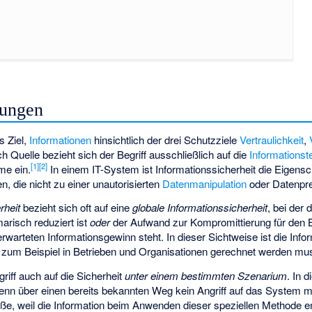
bungen
s Ziel,
Informationen
hinsichtlich der drei Schutzziele
Vertraulichkeit
,
 Quelle bezieht sich der Begriff ausschließlich auf die
Informationst
[
1
]
[
2
]
me ein.
In einem IT-System ist Informationssicherheit die Eigensc
die nicht zu einer unautorisierten
Datenmanipulation
oder Datenpre
rheit
bezieht sich oft auf eine
globale Informationssicherheit
, bei der 
risch reduziert ist
oder
der Aufwand zur Kompromittierung für den B
warteten Informationsgewinn steht. In dieser Sichtweise ist die Info
zum Beispiel in Betrieben und Organisationen gerechnet werden mu
riff auch auf die Sicherheit
unter einem bestimmten Szenarium
. In 
wenn über einen bereits bekannten Weg kein Angriff auf das System m
öße, weil die Information beim Anwenden dieser speziellen Methode e