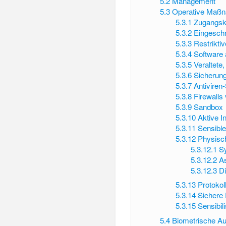
5.2
Management
5.3
Operative Maß
5.3.1
Zugangsko
5.3.2
Eingesch
5.3.3
Restriktiv
5.3.4
Software a
5.3.5
Veraltete
5.3.6
Sicherung
5.3.7
Antiviren
5.3.8
Firewalls
5.3.9
Sandbox
5.3.10
Aktive I
5.3.11
Sensible
5.3.12
Physisc
5.3.12.1
S
5.3.12.2
A
5.3.12.3
Di
5.3.13
Protokol
5.3.14
Sichere
5.3.15
Sensibil
5.4
Biometrische Aut