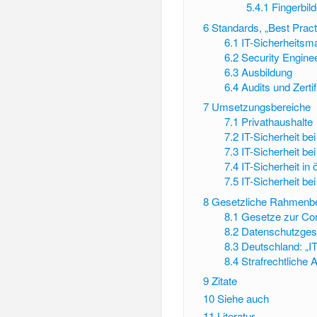
5.4.1
Fingerbil
6
Standards, „Best Pract
6.1
IT-Sicherheits
6.2
Security Engine
6.3
Ausbildung
6.4
Audits und Zerti
7
Umsetzungsbereiche
7.1
Privathaushalte
7.2
IT-Sicherheit b
7.3
IT-Sicherheit b
7.4
IT-Sicherheit in
7.5
IT-Sicherheit be
8
Gesetzliche Rahmenb
8.1
Gesetze zur Co
8.2
Datenschutzges
8.3
Deutschland: „IT
8.4
Strafrechtliche 
9
Zitate
10
Siehe auch
11
Literatur