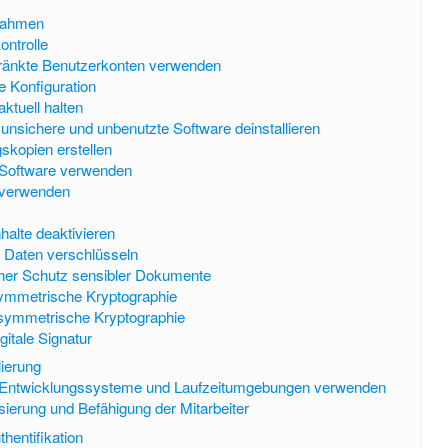
nahmen
ntrolle
ränkte Benutzerkonten verwenden
e Konfiguration
ktuell halten
, unsichere und unbenutzte Software deinstallieren
skopien erstellen
-Software verwenden
 verwenden
nhalte deaktivieren
 Daten verschlüsseln
her Schutz sensibler Dokumente
ymmetrische Kryptographie
symmetrische Kryptographie
gitale Signatur
lierung
 Entwicklungssysteme und Laufzeitumgebungen verwenden
isierung und Befähigung der Mitarbeiter
hentifikation