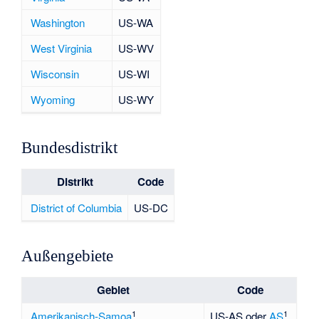
Washington
US-WA
West Virginia
US-WV
Wisconsin
US-WI
Wyoming
US-WY
Bundesdistrikt
Distrikt
Code
District of Columbia
US-DC
Außengebiete
Gebiet
Code
1
1
Amerikanisch-Samoa
US-AS oder
AS