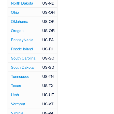
North Dakota
US-ND
Ohio
US-OH
Oklahoma
US-OK
Oregon
US-OR
Pennsylvania
US-PA
Rhode Island
US-RI
South Carolina
US-SC
South Dakota
US-SD
Tennessee
US-TN
Texas
US-TX
Utah
US-UT
Vermont
US-VT
Virginia
US-VA