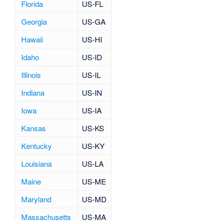
Florida
US-FL
Georgia
US-GA
Hawaii
US-HI
Idaho
US-ID
Illinois
US-IL
Indiana
US-IN
Iowa
US-IA
Kansas
US-KS
Kentucky
US-KY
Louisiana
US-LA
Maine
US-ME
Maryland
US-MD
Massachusetts
US-MA