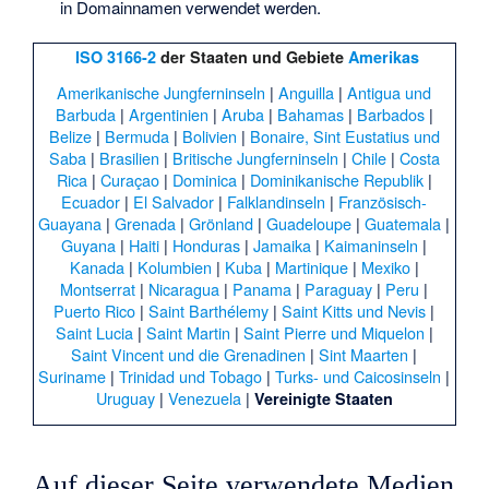
in Domainnamen verwendet werden.
ISO 3166-2
der Staaten und Gebiete
Amerikas
Amerikanische Jungferninseln
|
Anguilla
|
Antigua und
Barbuda
|
Argentinien
|
Aruba
|
Bahamas
|
Barbados
|
Belize
|
Bermuda
|
Bolivien
|
Bonaire, Sint Eustatius und
Saba
|
Brasilien
|
Britische Jungferninseln
|
Chile
|
Costa
Rica
|
Curaçao
|
Dominica
|
Dominikanische Republik
|
Ecuador
|
El Salvador
|
Falklandinseln
|
Französisch-
Guayana
|
Grenada
|
Grönland
|
Guadeloupe
|
Guatemala
|
Guyana
|
Haiti
|
Honduras
|
Jamaika
|
Kaimaninseln
|
Kanada
|
Kolumbien
|
Kuba
|
Martinique
|
Mexiko
|
Montserrat
|
Nicaragua
|
Panama
|
Paraguay
|
Peru
|
Puerto Rico
|
Saint Barthélemy
|
Saint Kitts und Nevis
|
Saint Lucia
|
Saint Martin
|
Saint Pierre und Miquelon
|
Saint Vincent und die Grenadinen
|
Sint Maarten
|
Suriname
|
Trinidad und Tobago
|
Turks- und Caicosinseln
|
Uruguay
|
Venezuela
|
Vereinigte Staaten
Auf dieser Seite verwendete Medien