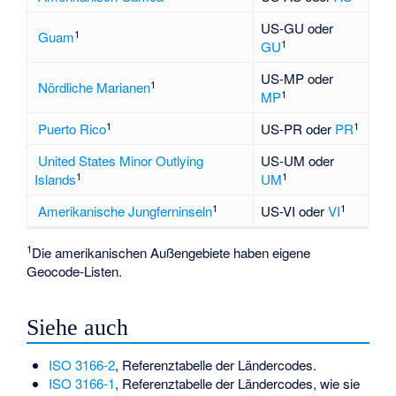
US-GU oder
1
Guam
1
GU
US-MP oder
1
Nördliche Marianen
1
MP
1
1
Puerto Rico
US-PR oder
PR
United States Minor Outlying
US-UM oder
1
1
Islands
UM
1
1
Amerikanische Jungferninseln
US-VI oder
VI
1
Die amerikanischen Außengebiete haben eigene
Geocode-Listen.
Siehe auch
ISO 3166-2
, Referenztabelle der Ländercodes.
ISO 3166-1
, Referenztabelle der Ländercodes, wie sie