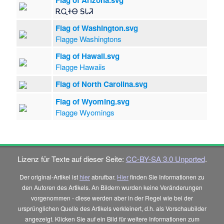
ᎡᏩᏐᎾ ᎦᏓᏘ
Flag of Washington.svg
Flagge Washingtons
Flag of Hawaii.svg
Flagge Hawaiis
Flag of North Carolina.svg
Flag of Wyoming.svg
Flagge Wyomings
Lizenz für Texte auf dieser Seite:
CC-BY-SA 3.0 Unported
.
Der original-Artikel ist
hier
abrufbar.
Hier
finden Sie Informationen zu
den Autoren des Artikels. An Bildern wurden keine Veränderungen
vorgenommen - diese werden aber in der Regel wie bei der
ursprünglichen Quelle des Artikels verkleinert, d.h. als Vorschaubilder
angezeigt. Klicken Sie auf ein Bild für weitere Informationen zum