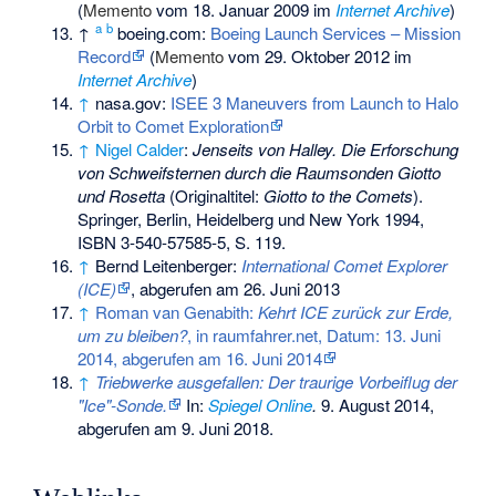
(
Memento
vom 18. Januar 2009 im
Internet Archive
)
a
b
↑
boeing.com:
Boeing Launch Services – Mission
Record
(
Memento
vom 29. Oktober 2012 im
Internet Archive
)
↑
nasa.gov:
ISEE 3 Maneuvers from Launch to Halo
Orbit to Comet Exploration
↑
Nigel Calder
:
Jenseits von Halley. Die Erforschung
von Schweifsternen durch die Raumsonden Giotto
und Rosetta
(Originaltitel:
Giotto to the Comets
).
Springer, Berlin, Heidelberg und New York 1994,
ISBN 3-540-57585-5
, S. 119.
↑
Bernd Leitenberger:
International Comet Explorer
(ICE)
, abgerufen am 26. Juni 2013
↑
Roman van Genabith:
Kehrt ICE zurück zur Erde,
um zu bleiben?
, in raumfahrer.net, Datum: 13. Juni
2014, abgerufen am 16. Juni 2014
↑
Triebwerke ausgefallen: Der traurige Vorbeiflug der
"Ice"-Sonde.
In:
Spiegel Online
.
9. August 2014,
abgerufen am 9. Juni 2018
.