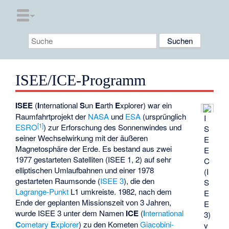
ISEE/ICE-Programm
ISEE
(
I
nternational
S
un
E
arth
E
xplorer) war ein
Raumfahrtprojekt der
NASA
und
ESA
(ursprünglich
I
[1]
ESRO
) zur Erforschung des Sonnenwindes und
S
seiner Wechselwirkung mit der äußeren
E
Magnetosphäre der Erde. Es bestand aus zwei
E
1977 gestarteten Satelliten (ISEE 1, 2) auf sehr
C
elliptischen Umlaufbahnen und einer 1978
(I
gestarteten Raumsonde (
ISEE 3
), die den
S
Lagrange-Punkt
L1 umkreiste. 1982, nach dem
E
Ende der geplanten Missionszeit von 3 Jahren,
E
wurde ISEE 3 unter dem Namen
ICE
(
I
nternational
3)
C
ometary
E
xplorer
) zu den Kometen
Giacobini-
v