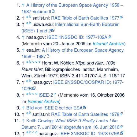
↑
A History of the European Space Agency 1958 –
1987 Volume II
a
b
↑
satlist.nl:
RAE Table of Earth Satellites 1977
a
b
↑
uiowa.edu:
International Sun-Earth Explorer
(ISEE) 1 and 2
↑
nasa.gov:
ISEE 1NSSDC ID: 1977-102A
(
Memento
vom 20. Januar 2009 im
Internet Archive
)
↑
esa.int:
A History of the European Space Agency
1958 – 1987
a
b
c
d
e
↑
Horst W. Köhler:
Klipp und Klar: 100x
Raumfahrt
, Bibliographisches Institut, Mannheim,
Wien, Zürich 1977,
ISBN 3-411-01707-4
, S. 116/117
a
b
↑
nasa.gov:
ISEE 2NSSDC/COSPAR ID: 1977-
102B
a
b
c
d
↑
ISEE-2
(
Memento
vom 16. Oktober 2006
im
Internet Archive
)
↑
Bild von ISEE 2 bei der ESA
a
b
↑
satlist.nl:
RAE Table of Earth Satellites 1978
↑
Keith Cowing:
What ISEE-3 Really Looks Like
Datum: 7. Juni 2014; abgerufen am 16. Juni 2016
a
b
c
d
↑
nasa.gov:
ISEE 3NSSDC ID: 1978-079A