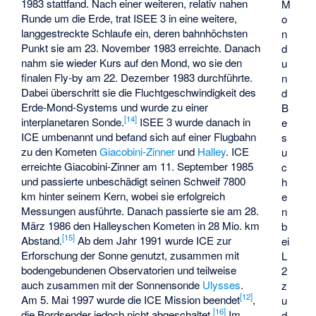
1983 stattfand. Nach einer weiteren, relativ nahen
M
Runde um die Erde, trat ISEE 3 in eine weitere,
o
langgestreckte Schlaufe ein, deren bahnhöchsten
n
Punkt sie am 23. November 1983 erreichte. Danach
d
nahm sie wieder Kurs auf den Mond, wo sie den
u
finalen Fly-by am 22. Dezember 1983 durchführte.
n
Dabei überschritt sie die Fluchtgeschwindigkeit des
d
Erde-Mond-Systems und wurde zu einer
B
[14]
interplanetaren Sonde.
ISEE 3 wurde danach in
e
ICE umbenannt und befand sich auf einer Flugbahn
s
zu den Kometen
Giacobini-Zinner
und
Halley
. ICE
u
erreichte Giacobini-Zinner am 11. September 1985
c
und passierte unbeschädigt seinen Schweif 7800
h
km hinter seinem Kern, wobei sie erfolgreich
e
Messungen ausführte. Danach passierte sie am 28.
n
März 1986 den Halleyschen Kometen in 28 Mio. km
b
[15]
Abstand.
Ab dem Jahr 1991 wurde ICE zur
ei
Erforschung der Sonne genutzt, zusammen mit
L
bodengebundenen Observatorien und teilweise
2
auch zusammen mit der Sonnensonde
Ulysses
.
z
[12]
Am 5. Mai 1997 wurde die ICE Mission beendet
,
u
[16]
die Bordsender jedoch nicht abgeschaltet.
Im
d