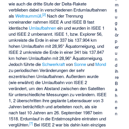
wie auch die dritte Stufe der Delta-Rakete
m
verblieben dabei in verschiedenen Erdumlaufbahnen
fl
[2]
als
Weltraummüll
.
Nach der Trennung
u
voneinander nahmen ISEE A und ISEE B fast
g
identische
Umlaufbahnen
ein und wurden in ISEE 1
k
und ISEE 2 umbenannt. ISEE 1, bzw. Explorer 56,
ör
umkreiste die Erde in einer 337 bis 137.904 km
p
hohen Umlaufbahn mit 28,95° Äquatorneigung, und
er
ISEE 2 umkreiste die Erde in einer 341 bis 137.847
u
km hohen Umlaufbahn mit 28,96° Äquatorneigung.
n
Jedoch führte die
Schwerkraft
von
Sonne
und
Mond
d
zu periodischen Veränderungen der sehr
ih
exzentrischen Umlaufbahnen. Außerdem wurde
re
(wie erwähnt) die Umlaufbahn von ISEE 2
B
verändert, um den Abstand zwischen den Satelliten
a
für unterschiedliche Messungen zu verändern. ISEE
h
1, 2 überschritten ihre geplante Lebensdauer von 3
n
Jahren beträchtlich und arbeiteten noch, als sie
e
nach fast 10 Jahren am 26. September 1987 beim
n
1518. Erdumlauf in die Erdatmosphäre eintraten und
[7]
verglühten.
Bei ISEE 2 war bis dahin kein einziges