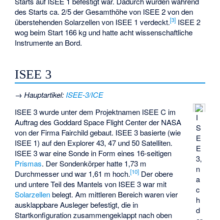
Starts auf ISEE 1 befestigt war. Dadurch wurden während
des Starts ca. 2/5 der Gesamthöhe von ISEE 2 von den
[3]
überstehenden Solarzellen von ISEE 1 verdeckt.
ISEE 2
wog beim Start 166 kg und hatte acht wissenschaftliche
Instrumente an Bord.
ISEE 3
→
Hauptartikel
:
ISEE-3/ICE
ISEE 3 wurde unter dem Projektnamen ISEE C im
I
Auftrag des Goddard Space Flight Center der NASA
S
von der Firma Fairchild gebaut. ISEE 3 basierte (wie
E
ISEE 1) auf den
Explorer 43
,
47
und
50
Satelliten.
E
ISEE 3 war eine Sonde in Form eines 16-seitigen
3,
Prismas
. Der Sondenkörper hatte 1,73 m
n
[10]
Durchmesser und war 1,61 m hoch.
Der obere
a
und untere Teil des Mantels von ISEE 3 war mit
c
Solarzellen
belegt. Am mittleren Bereich waren vier
h
ausklappbare Ausleger befestigt, die in
d
Startkonfiguration zusammengeklappt nach oben