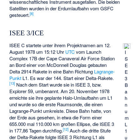
wissenschaftliches Instrument ausgefallen. Die beiden
Satelliten wurden in der Erdumlaufbahn vom GSFC
[8]
gesteuert.
ISEE 3/ICE
ISEE C startete unter ihrem Projektnamen am 12.
August 1978 um 15:12 Uhr
UTC
vom Launch
I
Complex 17B der Cape Canaveral Air Force Station
S
an Bord einer von McDonnell Douglas gebauten
E
Delta 2914 Rakete in eine Bahn Richtung
Lagrange-
E
Punkt
L1. Es war der 144. Start einer Delta-Rakete.
3
[13]
Nach dem Start wurde sie in ISEE 3, bzw.
B
Explorer 59, umbenannt. Am 20. November 1978
a
erreichte sie ihre geplante Halo-Umlaufbahn um L1
h
und wurde so die erste Raumsonde, die einen
n
Lagrange-Punkt umkreiste. Diese Bahn hatte, von
u
der Erde aus gesehen, in etwa die Form einer
m
655.000 mal 110.000 km großen Ellipse, die ISEE 3
L
[12]
in 177,86 Tagen durchflog.
Auch die dritte Stufe
1
der Delta-Rakete folgte ISEE 3 Richtung L1 als
u