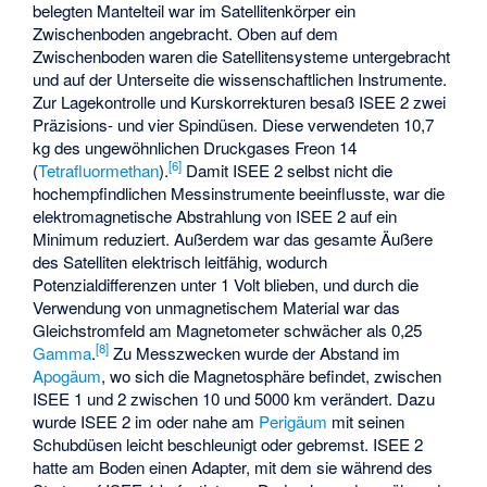
belegten Mantelteil war im Satellitenkörper ein
Zwischenboden angebracht. Oben auf dem
Zwischenboden waren die Satellitensysteme untergebracht
und auf der Unterseite die wissenschaftlichen Instrumente.
Zur Lagekontrolle und Kurskorrekturen besaß ISEE 2 zwei
Präzisions- und vier Spindüsen. Diese verwendeten 10,7
kg des ungewöhnlichen Druckgases Freon 14
[6]
(
Tetrafluormethan
).
Damit ISEE 2 selbst nicht die
hochempfindlichen Messinstrumente beeinflusste, war die
elektromagnetische Abstrahlung von ISEE 2 auf ein
Minimum reduziert. Außerdem war das gesamte Äußere
des Satelliten elektrisch leitfähig, wodurch
Potenzialdifferenzen unter 1 Volt blieben, und durch die
Verwendung von unmagnetischem Material war das
Gleichstromfeld am Magnetometer schwächer als 0,25
[8]
Gamma
.
Zu Messzwecken wurde der Abstand im
Apogäum
, wo sich die Magnetosphäre befindet, zwischen
ISEE 1 und 2 zwischen 10 und 5000 km verändert. Dazu
wurde ISEE 2 im oder nahe am
Perigäum
mit seinen
Schubdüsen leicht beschleunigt oder gebremst. ISEE 2
hatte am Boden einen Adapter, mit dem sie während des