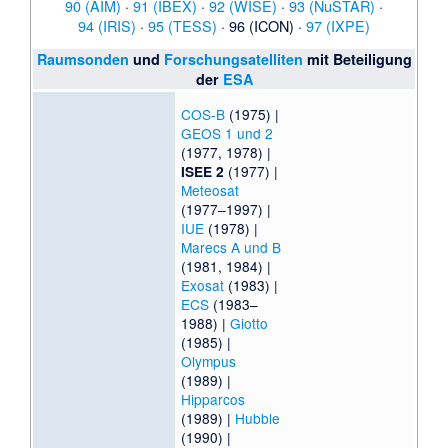
90 (AIM)
·
91 (IBEX)
·
92 (WISE)
·
93 (NuSTAR)
·
94 (IRIS)
·
95 (TESS)
·
96 (ICON)
·
97 (IXPE)
Raumsonden
und
Forschungsatelliten
mit Beteiligung
der
ESA
COS-B
(1975) |
GEOS 1 und 2
(1977, 1978) |
(1977) |
ISEE 2
Meteosat
(1977–1997) |
IUE
(1978) |
Marecs A und B
(1981, 1984) |
Exosat
(1983) |
ECS
(1983–
1988) |
Giotto
(1985) |
Olympus
(1989) |
Hipparcos
(1989) |
Hubble
(1990) |