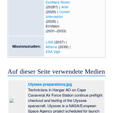
ExoMars Rover
(2028?) |
Ariel
(2029) |
Comet
Interceptor
(2029) |
EnVision
(2031–2033)
LISA
(2037) |
Missionsstudien:
Athena
(2039) |
ESA Vigil
Auf dieser Seite verwendete Medien
Ulysses preparations.jpg
Technicians in Hangar AO on Cape
Canaveral Air Force Station continue preflight
checkout and testing of the Ulysses
spacecraft. Ulysses is a NASA/European
Space Agency project scheduled for launch