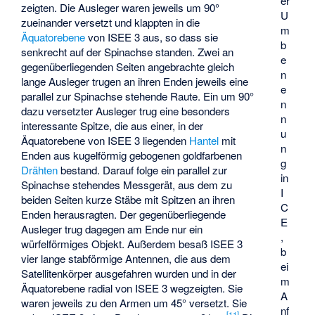
er
zeigten. Die Ausleger waren jeweils um 90°
U
zueinander versetzt und klappten in die
m
Äquatorebene
von ISEE 3 aus, so dass sie
b
senkrecht auf der Spinachse standen. Zwei an
e
gegenüberliegenden Seiten angebrachte gleich
n
lange Ausleger trugen an ihren Enden jeweils eine
e
parallel zur Spinachse stehende Raute. Ein um 90°
n
dazu versetzter Ausleger trug eine besonders
n
interessante Spitze, die aus einer, in der
u
Äquatorebene von ISEE 3 liegenden
Hantel
mit
n
Enden aus kugelförmig gebogenen goldfarbenen
g
Drähten
bestand. Darauf folge ein parallel zur
in
Spinachse stehendes Messgerät, aus dem zu
I
beiden Seiten kurze Stäbe mit Spitzen an ihren
C
Enden herausragten. Der gegenüberliegende
E
Ausleger trug dagegen am Ende nur ein
,
würfelförmiges Objekt. Außerdem besaß ISEE 3
b
vier lange stabförmige Antennen, die aus dem
ei
Satellitenkörper ausgefahren wurden und in der
m
Äquatorebene radial von ISEE 3 wegzeigten. Sie
A
waren jeweils zu den Armen um 45° versetzt. Sie
nf
[11]