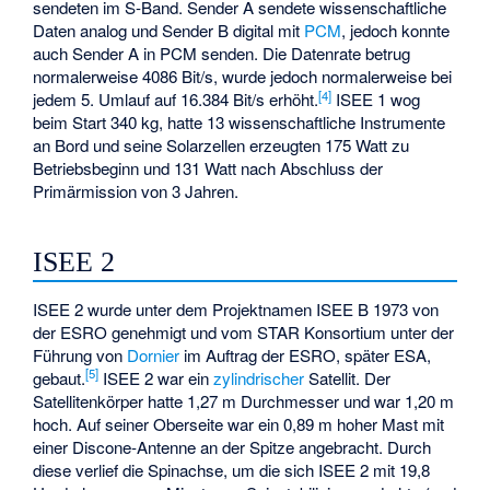
sendeten im S-Band. Sender A sendete wissenschaftliche
Daten analog und Sender B digital mit
PCM
, jedoch konnte
auch Sender A in PCM senden. Die Datenrate betrug
normalerweise 4086 Bit/s, wurde jedoch normalerweise bei
[4]
jedem 5. Umlauf auf 16.384 Bit/s erhöht.
ISEE 1 wog
beim Start 340 kg, hatte 13 wissenschaftliche Instrumente
an Bord und seine Solarzellen erzeugten 175 Watt zu
Betriebsbeginn und 131 Watt nach Abschluss der
Primärmission von 3 Jahren.
ISEE 2
ISEE 2 wurde unter dem Projektnamen ISEE B 1973 von
der ESRO genehmigt und vom STAR Konsortium unter der
Führung von
Dornier
im Auftrag der ESRO, später ESA,
[5]
gebaut.
ISEE 2 war ein
zylindrischer
Satellit. Der
Satellitenkörper hatte 1,27 m Durchmesser und war 1,20 m
hoch. Auf seiner Oberseite war ein 0,89 m hoher Mast mit
einer Discone-Antenne an der Spitze angebracht. Durch
diese verlief die Spinachse, um die sich ISEE 2 mit 19,8