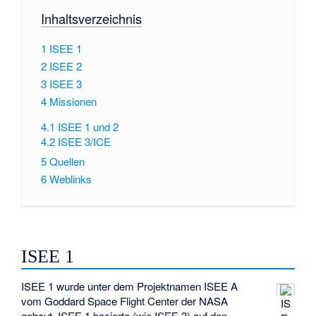
Inhaltsverzeichnis
1
ISEE 1
2
ISEE 2
3
ISEE 3
4
Missionen
4.1
ISEE 1 und 2
4.2
ISEE 3/ICE
5
Quellen
6
Weblinks
ISEE 1
ISEE 1 wurde unter dem Projektnamen ISEE A
vom Goddard Space Flight Center der NASA
IS
gebaut. ISEE 1 basierte (wie ISEE 3) auf den