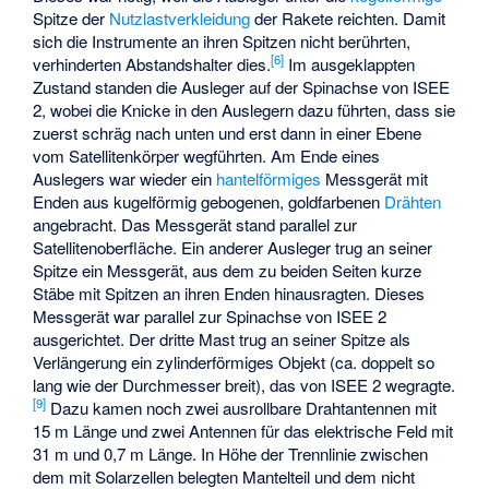
Spitze der
Nutzlastverkleidung
der Rakete reichten. Damit
sich die Instrumente an ihren Spitzen nicht berührten,
[6]
verhinderten Abstandshalter dies.
Im ausgeklappten
Zustand standen die Ausleger auf der Spinachse von ISEE
2, wobei die Knicke in den Auslegern dazu führten, dass sie
zuerst schräg nach unten und erst dann in einer Ebene
vom Satellitenkörper wegführten. Am Ende eines
Auslegers war wieder ein
hantelförmiges
Messgerät mit
Enden aus kugelförmig gebogenen, goldfarbenen
Drähten
angebracht. Das Messgerät stand parallel zur
Satellitenoberfläche. Ein anderer Ausleger trug an seiner
Spitze ein Messgerät, aus dem zu beiden Seiten kurze
Stäbe mit Spitzen an ihren Enden hinausragten. Dieses
Messgerät war parallel zur Spinachse von ISEE 2
ausgerichtet. Der dritte Mast trug an seiner Spitze als
Verlängerung ein zylinderförmiges Objekt (ca. doppelt so
lang wie der Durchmesser breit), das von ISEE 2 wegragte.
[9]
Dazu kamen noch zwei ausrollbare Drahtantennen mit
15 m Länge und zwei Antennen für das elektrische Feld mit
31 m und 0,7 m Länge. In Höhe der Trennlinie zwischen
dem mit Solarzellen belegten Mantelteil und dem nicht