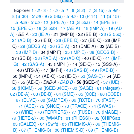
(
Liste
)
Explorer
1
·
·
3
·
4
·
·
·
6 (S-2)
·
7 (S-1a)
·
·
2
5
S-1
S-46
8 (S-30)
·
·
9 (S-56a)
·
·
10 (P-14)
·
11 (S-15)
·
S-56
S-45
·
·
12 (EPE-A)
·
13 (S-55a)
·
14 (EPE-B)
·
S-45a
S-55
15 (EPE-C)
·
16 (S-55b)
·
17 (AE-A)
·
18 (IMP-A)
·
19 (AD-
A)
·
·
20 (IE-A)
·
21 (IMP-B)
·
22 (BE-B)
·
23 (S-55c)
·
BE-A
24 (AD-B)
·
25 (IE-B)
·
26 (EPE-D)
·
27 (BE-C)
·
28 (IMP-
C)
·
29 (GEOS-A)
·
30 (SE-A)
·
31 (DME-A)
·
32 (AE-B)
·
33 (IMP-D)
·
34 (IMP-F)
·
35 (IMP-E)
·
36 (GEOS-B)
·
37 (SE-B)
·
38 (RAE-A)
·
39 (AD-C)
·
40 (IE-C)
·
41 (IMP-
G)
·
42 (SAS-A)
·
43 (IMP-H)
·
44 (SE-C)
·
45 (SSS-A)
·
46 (MTS-A)
·
47 (IMP-I)
·
48 (SAS-B)
·
49 (RAE-B)
·
50 (IMP-J)
·
51 (AE-C)
·
52 (IE-D)
·
53 (SAS-C)
·
54 (AE-
D)
·
55 (AE-E)
·
·
·
·
57 (IUE)
·
DAD-A
DAD B
56 (ISEE-1)
58 (HCMM)
·
59 (ISEE-3/ICE)
·
60 (SAGE)
·
61 (Magsat)
·
62 (DE-A)
·
63 (DE-B)
·
64 (SME)
·
65 (CCE)
·
66 (COBE)
·
67 (EUVE)
·
68 (SAMPEX)
·
69 (RXTE)
·
70 (FAST)
·
71 (ACE)
·
72 (SNOE)
·
73 (TRACE)
·
74 (SWAS)
·
75 (WIRE)
·
76 (TERRIERS)
·
77 (FUSE)
·
78 (IMAGE)
·
79 (HETE-2)
·
80 (WMAP)
·
81 (RHESSI)
·
82 (CHIPSat)
·
83 (GALEX)
·
84 (Swift)
·
85 (THEMIS-A)
·
86 (THEMIS-
B)
·
87 (THEMIS-C)
·
88 (THEMIS-D)
·
89 (THEMIS-E)
·