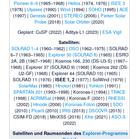
Pioneer 6–9
(1965–1968) |
Helios
(1974, 1976) |
ISEE 3
(1978) |
Ulysses
(1990) |
Wind
(1994) |
SOHO
(1995) |
ACE
(1997) |
Genesis
(2001) |
STEREO
(2006) |
Parker Solar
Probe
(2018) |
Solar Orbiter
(2020)
Geplant:
CuSP
(2022) |
Aditya-L1
(2023) |
ESA Vigil
Satelliten:
SOLRAD 1–4
(1960–1962) |
OSO
(1962–1975) |
SOLRAD
6–7
(1963–1965) |
Explorer 30 (SOLRAD 8)
(1965) |
ESRO
2A, 2B
(1967–1968) |
Kosmos 166, 230 (DS-U3-S)
(1967–
1968) |
Explorer 37 (SOLRAD 9)
(1968) |
Kosmos 262 (DS-
U2-GF)
(1968) |
Explorer 44 (SOLRAD 10)
(1965) |
SOLRAD 11
(1976) |
(1977) |
SolWind
(1979) |
ISEE 1, 2
SolarMax
(1980) |
Hinotori
(1981) |
Yohkoh
(1991) |
SPARTAN 201
(1993–1998) |
Koronas-I
(1994) |
TRACE
(1998) |
ACRIMSat
(1999) |
Koronas-F
(2001) |
RHESSI
(2002) |
Hinode
(2006) |
Koronas-Foton
(2009) |
SDO
(2010) |
Picard
(2010) |
IRIS
(2013) |
DSCOVR
(2015) |
CSIM-FD
(2018) |
MinXSS
(2018) |
Xihe
(2021) |
ASO-S
(2022)
Satelliten und Raumsonden des
Explorer-Programms