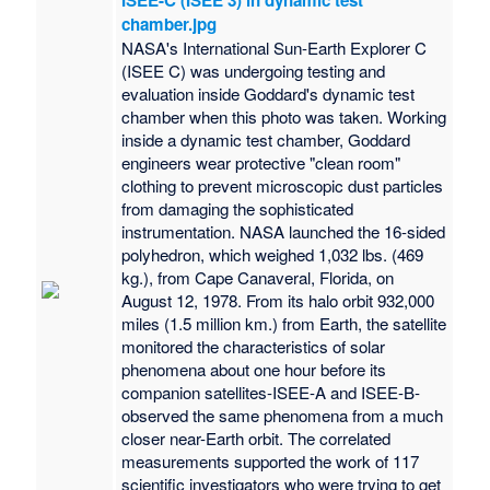
chamber.jpg
NASA's International Sun-Earth Explorer C
(ISEE C) was undergoing testing and
evaluation inside Goddard's dynamic test
chamber when this photo was taken. Working
inside a dynamic test chamber, Goddard
engineers wear protective "clean room"
clothing to prevent microscopic dust particles
from damaging the sophisticated
instrumentation. NASA launched the 16-sided
polyhedron, which weighed 1,032 lbs. (469
kg.), from Cape Canaveral, Florida, on
August 12, 1978. From its halo orbit 932,000
miles (1.5 million km.) from Earth, the satellite
monitored the characteristics of solar
phenomena about one hour before its
companion satellites-ISEE-A and ISEE-B-
observed the same phenomena from a much
closer near-Earth orbit. The correlated
measurements supported the work of 117
scientific investigators who were trying to get