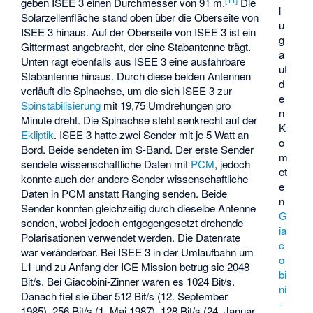
geben ISEE 3 einen Durchmesser von 91 m.
Die
l
Solarzellenfläche stand oben über die Oberseite von
u
ISEE 3 hinaus. Auf der Oberseite von ISEE 3 ist ein
g
Gittermast angebracht, der eine Stabantenne trägt.
a
Unten ragt ebenfalls aus ISEE 3 eine ausfahrbare
uf
Stabantenne hinaus. Durch diese beiden Antennen
d
verläuft die Spinachse, um die sich ISEE 3 zur
e
Spinstabilisierung
mit 19,75 Umdrehungen pro
n
Minute dreht. Die Spinachse steht senkrecht auf der
K
Ekliptik
. ISEE 3 hatte zwei Sender mit je 5 Watt an
o
Bord. Beide sendeten im S-Band. Der erste Sender
m
sendete wissenschaftliche Daten mit
PCM
, jedoch
et
konnte auch der andere Sender wissenschaftliche
e
Daten in PCM anstatt Ranging senden. Beide
n
Sender konnten gleichzeitig durch dieselbe Antenne
G
senden, wobei jedoch entgegengesetzt drehende
ia
Polarisationen verwendet werden. Die Datenrate
c
war veränderbar. Bei ISEE 3 in der Umlaufbahn um
o
L1 und zu Anfang der ICE Mission betrug sie 2048
bi
Bit/s. Bei Giacobini-Zinner waren es 1024 Bit/s.
ni
Danach fiel sie über 512 Bit/s (12. September
-
1985), 256 Bit/s (1. Mai 1987), 128 Bit/s (24. Januar