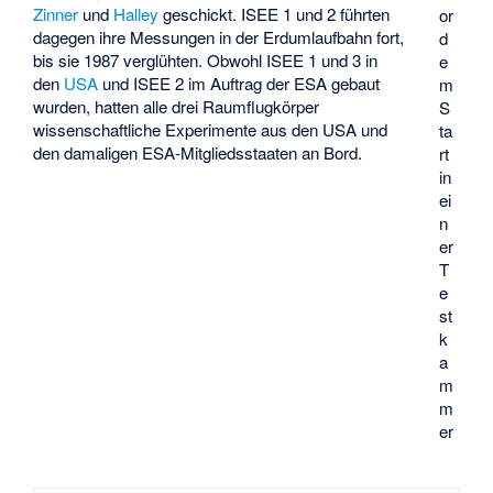
Zinner
und
Halley
geschickt. ISEE 1 und 2 führten
or
dagegen ihre Messungen in der Erdumlaufbahn fort,
d
bis sie 1987 verglühten. Obwohl ISEE 1 und 3 in
e
den
USA
und ISEE 2 im Auftrag der ESA gebaut
m
wurden, hatten alle drei Raumflugkörper
S
wissenschaftliche Experimente aus den USA und
ta
den damaligen ESA-Mitgliedsstaaten an Bord.
rt
in
ei
n
er
T
e
st
k
a
m
m
er