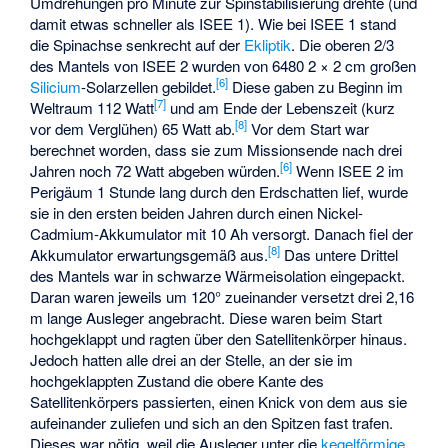
Umdrehungen pro Minute zur Spinstabilisierung drehte (und
damit etwas schneller als ISEE 1). Wie bei ISEE 1 stand
die Spinachse senkrecht auf der
Ekliptik
. Die oberen 2/3
des Mantels von ISEE 2 wurden von 6480 2 × 2 cm großen
[6]
Silicium
-Solarzellen gebildet.
Diese gaben zu Beginn im
[7]
Weltraum 112 Watt
und am Ende der Lebenszeit (kurz
[8]
vor dem Verglühen) 65 Watt ab.
Vor dem Start war
berechnet worden, dass sie zum Missionsende nach drei
[6]
Jahren noch 72 Watt abgeben würden.
Wenn ISEE 2 im
Perigäum 1 Stunde lang durch den Erdschatten lief, wurde
sie in den ersten beiden Jahren durch einen Nickel-
Cadmium-Akkumulator mit 10 Ah versorgt. Danach fiel der
[8]
Akkumulator erwartungsgemäß aus.
Das untere Drittel
des Mantels war in schwarze Wärmeisolation eingepackt.
Daran waren jeweils um 120° zueinander versetzt drei 2,16
m lange Ausleger angebracht. Diese waren beim Start
hochgeklappt und ragten über den Satellitenkörper hinaus.
Jedoch hatten alle drei an der Stelle, an der sie im
hochgeklappten Zustand die obere Kante des
Satellitenkörpers passierten, einen Knick von dem aus sie
aufeinander zuliefen und sich an den Spitzen fast trafen.
Dieses war nötig, weil die Ausleger unter die
kegelförmige