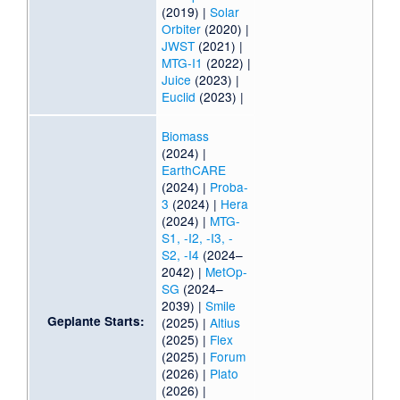
(2019) |
Solar
Orbiter
(2020) |
JWST
(2021) |
MTG-I1
(2022) |
Juice
(2023) |
Euclid
(2023) |
Biomass
(2024) |
EarthCARE
(2024) |
Proba-
3
(2024) |
Hera
(2024) |
MTG-
S1, -I2, -I3, -
S2, -I4
(2024–
2042) |
MetOp-
SG
(2024–
2039) |
Smile
Geplante Starts:
(2025) |
Altius
(2025) |
Flex
(2025) |
Forum
(2026) |
Plato
(2026) |