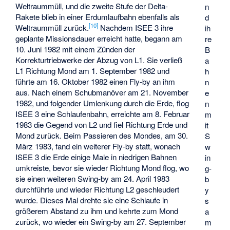
Weltraummüll, und die zweite Stufe der Delta-
n
Rakete blieb in einer Erdumlaufbahn ebenfalls als
d
[10]
Weltraummüll zurück.
Nachdem ISEE 3 ihre
ih
geplante Missionsdauer erreicht hatte, begann am
re
10. Juni 1982 mit einem Zünden der
B
Korrekturtriebwerke der Abzug von L1. Sie verließ
a
L1 Richtung Mond am 1. September 1982 und
h
führte am 16. Oktober 1982 einen Fly-by an ihm
n
aus. Nach einem Schubmanöver am 21. November
e
1982, und folgender Umlenkung durch die Erde, flog
n
ISEE 3 eine Schlaufenbahn, erreichte am 8. Februar
m
1983 die Gegend von L2 und fiel Richtung Erde und
it
Mond zurück. Beim Passieren des Mondes, am 30.
S
März 1983, fand ein weiterer Fly-by statt, wonach
w
ISEE 3 die Erde einige Male in niedrigen Bahnen
in
umkreiste, bevor sie wieder Richtung Mond flog, wo
g-
sie einen weiteren Swing-by am 24. April 1983
b
durchführte und wieder Richtung L2 geschleudert
y
wurde. Dieses Mal drehte sie eine Schlaufe in
s
größerem Abstand zu ihm und kehrte zum Mond
a
zurück, wo wieder ein Swing-by am 27. September
m