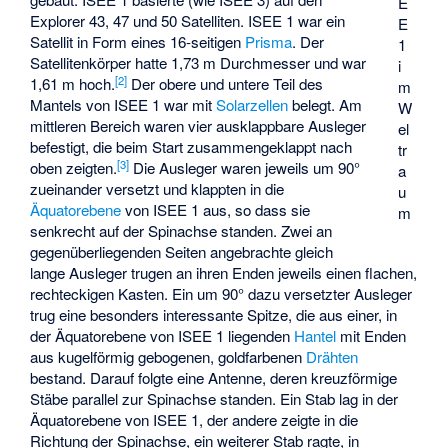
E
Explorer 43
,
47
und
50
Satelliten. ISEE 1 war ein
E
Satellit in Form eines 16-seitigen
Prisma
. Der
1
Satellitenkörper hatte 1,73 m Durchmesser und war
i
[2]
1,61 m hoch.
Der obere und untere Teil des
m
Mantels von ISEE 1 war mit
Solarzellen
belegt. Am
W
mittleren Bereich waren vier ausklappbare Ausleger
el
befestigt, die beim Start zusammengeklappt nach
tr
[3]
oben zeigten.
Die Ausleger waren jeweils um 90°
a
zueinander versetzt und klappten in die
u
Äquatorebene
von ISEE 1 aus, so dass sie
m
senkrecht auf der Spinachse standen. Zwei an
gegenüberliegenden Seiten angebrachte gleich
lange Ausleger trugen an ihren Enden jeweils einen flachen,
rechteckigen Kasten. Ein um 90° dazu versetzter Ausleger
trug eine besonders interessante Spitze, die aus einer, in
der Äquatorebene von ISEE 1 liegenden
Hantel
mit Enden
aus kugelförmig gebogenen, goldfarbenen
Drähten
bestand. Darauf folgte eine Antenne, deren kreuzförmige
Stäbe parallel zur Spinachse standen. Ein Stab lag in der
Äquatorebene von ISEE 1, der andere zeigte in die
Richtung der Spinachse, ein weiterer Stab ragte, in