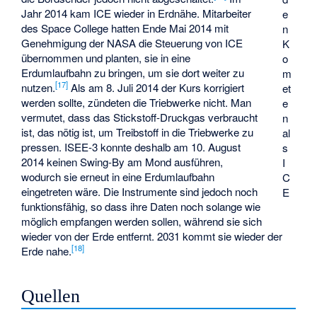
Jahr 2014 kam ICE wieder in Erdnähe. Mitarbeiter
e
des
Space College
hatten Ende Mai 2014 mit
n
Genehmigung der NASA die Steuerung von ICE
K
übernommen und planten, sie in eine
o
Erdumlaufbahn zu bringen, um sie dort weiter zu
m
[17]
nutzen.
Als am 8. Juli 2014 der Kurs korrigiert
et
werden sollte, zündeten die Triebwerke nicht. Man
e
vermutet, dass das Stickstoff-Druckgas verbraucht
n
ist, das nötig ist, um Treibstoff in die Triebwerke zu
al
pressen. ISEE-3 konnte deshalb am 10. August
s
2014 keinen Swing-By am Mond ausführen,
I
wodurch sie erneut in eine Erdumlaufbahn
C
eingetreten wäre. Die Instrumente sind jedoch noch
E
funktionsfähig, so dass ihre Daten noch solange wie
möglich empfangen werden sollen, während sie sich
wieder von der Erde entfernt. 2031 kommt sie wieder der
[18]
Erde nahe.
Quellen