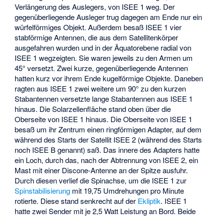
Verlängerung des Auslegers, von ISEE 1 weg. Der
gegenüberliegende Ausleger trug dagegen am Ende nur ein
würfelförmiges Objekt. Außerdem besaß ISEE 1 vier
stabförmige Antennen, die aus dem Satellitenkörper
ausgefahren wurden und in der Äquatorebene radial von
ISEE 1 wegzeigten. Sie waren jeweils zu den Armen um
45° versetzt. Zwei kurze, gegenüberliegende Antennen
hatten kurz vor ihrem Ende kugelförmige Objekte. Daneben
ragten aus ISEE 1 zwei weitere um 90° zu den kurzen
Stabantennen versetzte lange Stabantennen aus ISEE 1
hinaus. Die Solarzellenfläche stand oben über die
Oberseite von ISEE 1 hinaus. Die Oberseite von ISEE 1
besaß um ihr Zentrum einen ringförmigen Adapter, auf dem
während des Starts der Satellit ISEE 2 (während des Starts
noch ISEE B genannt) saß. Das innere des Adapters hatte
ein Loch, durch das, nach der Abtrennung von ISEE 2, ein
Mast mit einer
Discone-Antenne
an der Spitze ausfuhr.
Durch diesen verlief die Spinachse, um die ISEE 1 zur
Spinstabilisierung
mit 19,75 Umdrehungen pro Minute
rotierte. Diese stand senkrecht auf der
Ekliptik
. ISEE 1
hatte zwei Sender mit je 2,5 Watt Leistung an Bord. Beide