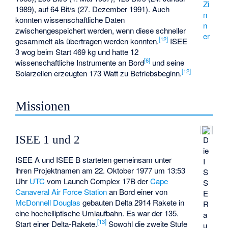
Zi
1989), auf 64 Bit/s (27. Dezember 1991). Auch
n
konnten wissenschaftliche Daten
n
zwischengespeichert werden, wenn diese schneller
er
[12]
gesammelt als übertragen werden konnten.
ISEE
3 wog beim Start 469 kg und hatte 12
[6]
wissenschaftliche Instrumente an Bord
und seine
[12]
Solarzellen erzeugten 173 Watt zu Betriebsbeginn.
Missionen
ISEE 1 und 2
D
ie
ISEE A und ISEE B starteten gemeinsam unter
I
ihren Projektnamen am 22. Oktober 1977 um 13:53
S
Uhr
UTC
vom
Launch Complex 17B
der
Cape
S
Canaveral Air Force Station
an Bord einer von
E
McDonnell Douglas
gebauten Delta 2914 Rakete in
R
eine hochelliptische Umlaufbahn. Es war der 135.
a
[13]
Start einer Delta-Rakete.
Sowohl die zweite Stufe
u