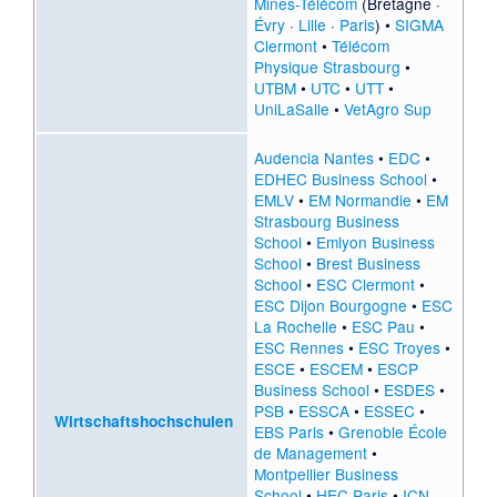
Mines-Télécom
(
Bretagne
·
Évry
·
Lille
·
Paris
) •
SIGMA
Clermont
•
Télécom
Physique Strasbourg
•
UTBM
•
UTC
•
UTT
•
UniLaSalle
•
VetAgro Sup
Audencia Nantes
•
EDC
•
EDHEC Business School
•
EMLV
•
EM Normandie
•
EM
Strasbourg Business
School
•
Emlyon Business
School
•
Brest Business
School
•
ESC Clermont
•
ESC Dijon Bourgogne
•
ESC
La Rochelle
•
ESC Pau
•
ESC Rennes
•
ESC Troyes
•
ESCE
•
ESCEM
•
ESCP
Business School
•
ESDES
•
PSB
•
ESSCA
•
ESSEC
•
Wirtschaftshochschulen
EBS Paris
•
Grenoble École
de Management
•
Montpellier Business
School
•
HEC Paris
•
ICN