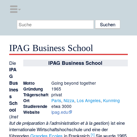
IPAG Business School
IPAG Business School
Die
IPA
G
Bus
Going beyond together
Motto
1965
Gründung
ines
privat
Trägerschaft
s
Paris
,
Nizza
,
Los Angeles
,
Kunming
Ort
Sch
etwa 3000
Studierende
ool
ipag.edu
Website
(
Inst
itut de préparation à l’administration et à la gestion
) ist eine
internationale Wirtschaftshochschule und eine der
[1]
führenden
Grandes Ecoles
in Frankreich.
Sie wurde 1965