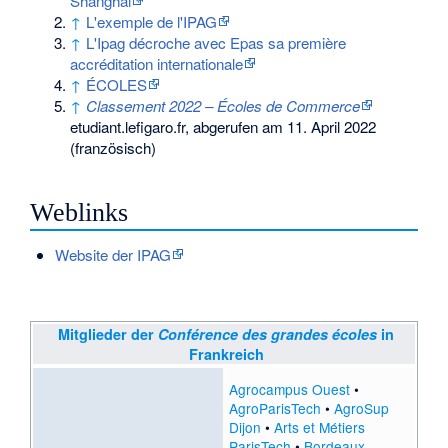
Shanghai
↑
L'exemple de l'IPAG
↑
L'Ipag décroche avec Epas sa première
accréditation internationale
↑
ÉCOLES
↑
Classement 2022 – Écoles de Commerce
etudiant.lefigaro.fr, abgerufen am 11. April 2022
(französisch)
Weblinks
Website der IPAG
Mitglieder der
Conférence des grandes écoles
in
Frankreich
Agrocampus Ouest
•
AgroParisTech
•
AgroSup
Dijon
•
Arts et Métiers
ParisTech
•
Bordeaux