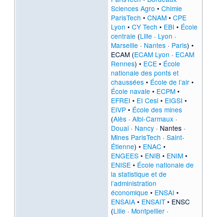
Sciences Agro
•
Chimie
ParisTech
•
CNAM
•
CPE
Lyon
•
CY Tech
•
EBI
•
École
centrale
(
Lille
·
Lyon
·
Marseille
·
Nantes
·
Paris
) •
ECAM (
ECAM Lyon
·
ECAM
Rennes
) •
ECE
•
École
nationale des ponts et
chaussées
•
École de l’air
•
École navale
•
ECPM
•
EFREI
•
EI Cesi
•
EIGSI
•
EIVP
•
École des mines
(
Alès
·
Albi-Carmaux
·
Douai
·
Nancy
·
Nantes
·
Mines ParisTech
·
Saint-
Étienne
) •
ENAC
•
ENGEES
•
ENIB
•
ENIM
•
ENISE
•
École nationale de
la statistique et de
l’administration
économique
•
ENSAI
•
ENSAIA
•
ENSAIT
• ENSC
(
Lille
·
Montpellier
·