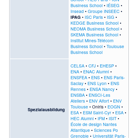
Business School
•
IÉSEG
•
Insead
•
Groupe INSEEC
•
•
ISC Paris
•
ISG
•
IPAG
KEDGE Business School
•
NEOMA Business School
•
SKEMA Business School
•
Institut Mines-Télécom
Business School
•
Toulouse
Business School
CELSA
•
CFJ
•
EHESP
•
ENA
•
ENAC Alumni
•
ENSFEA
•
ENS
•
ENS Paris-
Saclay
•
ENS Lyon
•
ENS
Rennes
•
ENSA Nancy
•
ENSBA
•
ENSCI-Les
Ateliers
•
ENV Alfort
•
ENV
Toulouse
•
Oniris
•
EOGN
•
Spezialausbildung
ESA
•
ESM Saint-Cyr
•
ESA
•
HEC Alumni
•
IFM
•
ISIT
•
École de design Nantes
Atlantique
•
Sciences Po
Grenoble
•
Universität Paris-