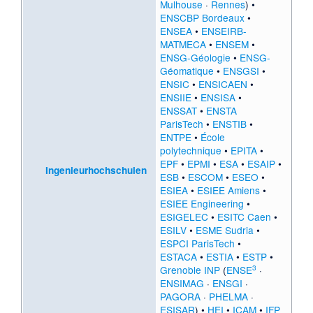
Mulhouse
·
Rennes
) •
ENSCBP Bordeaux
•
ENSEA
•
ENSEIRB-
MATMECA
•
ENSEM
•
ENSG-Géologie
•
ENSG-
Géomatique
•
ENSGSI
•
ENSIC
•
ENSICAEN
•
ENSIIE
•
ENSISA
•
ENSSAT
•
ENSTA
ParisTech
•
ENSTIB
•
ENTPE
•
École
polytechnique
•
EPITA
•
EPF
•
EPMI
•
ESA
•
ESAIP
•
Ingenieurhochschulen
ESB
•
ESCOM
•
ESEO
•
ESIEA
•
ESIEE Amiens
•
ESIEE Engineering
•
ESIGELEC
•
ESITC Caen
•
ESILV
•
ESME Sudria
•
ESPCI ParisTech
•
ESTACA
•
ESTIA
•
ESTP
•
3
Grenoble INP
(
ENSE
·
ENSIMAG
·
ENSGI
·
PAGORA
·
PHELMA
·
ESISAR
) •
HEI
•
ICAM
•
IFP