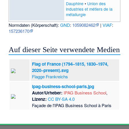
Dauphine
•
Union des
industries et métiers de la
métallurgie
Normdaten (Körperschaft):
GND
:
1059082462
|
VIAF
:
157236170
Auf dieser Seite verwendete Medien
Flag of France (1794–1815, 1830–1974,
2020–present).svg
Flagge Frankreichs
Ipag-business-school-paris.jpg
Autor/Urheber:
IPAG Business School
,
Lizenz:
CC BY-SA 4.0
Façade de l'IPAG Business School à Paris