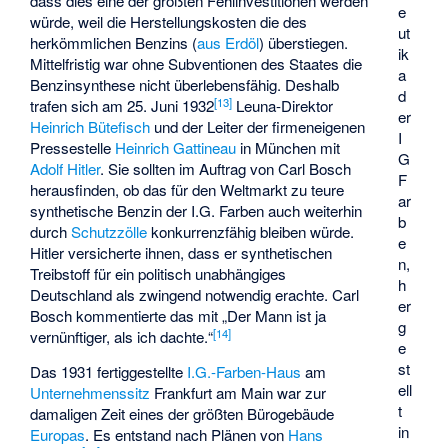
dass dies eine der größten Fehlinvestitionen werden
e
würde, weil die Herstellungskosten die des
ut
herkömmlichen Benzins (
aus Erdöl
) überstiegen.
ik
Mittelfristig war ohne Subventionen des Staates die
a
Benzinsynthese nicht überlebensfähig. Deshalb
d
[
13
]
trafen sich am 25. Juni 1932
Leuna-Direktor
er
Heinrich Bütefisch
und der Leiter der firmeneigenen
I
Pressestelle
Heinrich Gattineau
in München mit
G
Adolf Hitler
. Sie sollten im Auftrag von Carl Bosch
F
herausfinden, ob das für den Weltmarkt zu teure
ar
synthetische Benzin der I.G. Farben auch weiterhin
b
durch
Schutzzölle
konkurrenzfähig bleiben würde.
e
Hitler versicherte ihnen, dass er synthetischen
n,
Treibstoff für ein politisch unabhängiges
h
Deutschland als zwingend notwendig erachte. Carl
er
Bosch kommentierte das mit „Der Mann ist ja
g
[
14
]
vernünftiger, als ich dachte.“
e
st
Das 1931 fertiggestellte
I.G.-Farben-Haus
am
ell
Unternehmenssitz
Frankfurt am Main war zur
t
damaligen Zeit eines der größten Bürogebäude
in
Europas
. Es entstand nach Plänen von
Hans