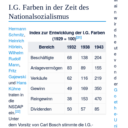
ai
I.G. Farben in der Zeit des
n
Nationalsozialismus
w
ir
Hermann
d
Index zur Entwicklung der I.G. Farben
Schmitz
,
h
[
21
]
(1929 = 100)
Heinrich
e
Hörlein
,
Bereich
1932
1938
1943
ut
Wilhelm
e
Beschäftigte
68
138
204
Rudolf
v
Mann
,
o
Anlagevermögen
83
89
155
Fritz
n
Gajewski
d
Verkäufe
62
116
219
und
Hans
er
Gewinn
49
169
350
Kühne
G
traten in
o
Reingewinn
38
153
470
die
et
NSDAP
h
Dividenden
50
57
85
[
22
]
ein.
e-
Unter
U
dem Vorsitz von Carl Bosch stimmte die I.G.-
ni