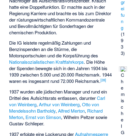
Nachfolger als Aufsichtsratsvorsitzender. Krauch
gr
hatte eine Doppelfunktion. Er machte auch in der
ei
Regierung Karriere und brachte es bis zum Direktor
fu
der rüstungswirtschaftlichen Kommandozentrale
n
und Bevollmächtigten für Sonderfragen der
g
chemischen Produktion.
(1
9
Die IG leistete regelmäßig Zahlungen und
3
Benzinspenden an die Stürme, die
3)
Motorsportschulen und die Korpsführung des
Nationalsozialistischen Kraftfahrkorps
. Die Höhe
der Spenden bewegte sich in den Jahren 1934 bis
1939 zwischen 5.000 und 20.000 Reichsmark. 1944
C
[
28
]
waren es insgesamt rund 72.000 Reichsmark.
h
e
1937 wurden alle jüdischen Manager und rund ein
m
Drittel des Aufsichtsrats entlassen, darunter
Carl
is
von Weinberg
,
Arthur von Weinberg
,
Otto von
c
Mendelssohn Bartholdy
,
Alfred Merton
,
Richard
h
Merton
,
Ernst von Simson
, Wilhelm Peltzer sowie
e
Gustav Schlieper.
I
G
1937 erfolgte eine Lockerung der
Aufnahmesperre