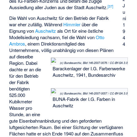
des IG-Farben-Konzerns und befahl die zügige
J
[
37
]
Aussiedlung aller Juden aus der Stadt Auschwitz.
u
Die Wahl von Auschwitz für den Betrieb der Fabrik
ni
war eher zufällig. Während
Himmler
über die
1
Eignung von
Auschwitz
als Ort für eine östliche
9
Modellsiedlung nachsann, fiel die Wahl von
Otto
4
Ambros
, einem Direktionsmitglied des
4
Unternehmens, völlig unabhängig von diesen Plänen
auf dieselbe
Region. Dabei
(c) Bundesarchiv, Bild 146-2007-0076 / CC-BY-SA 3.0
Barackenlager der I.G. Farbenwerke
dachte er an die
Auschwitz, 1941, Bundesarchiv
für den Betrieb
der Fabrik
benötigten
(c) Bundesarchiv, Bild 146-2007-0057 / CC-BY-SA 3.0
525.000
BUNA-Fabrik der I.G. Farben in
Kubikmeter
Auschwitz
Wasser pro
Stunde, an eine
gute Eisenbahnanbindung und den geforderten
luftgesicherten Raum. Bei einer Sichtung der verfügbaren
Flächen hatte er sich Ende 1940 auf den Zusammenfluss