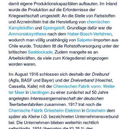
damit eigene Produktionskapazitäten aufbauten. Im Inland
wurde die Produktion auf die Erfordernisse der
Kriegswirtschaft umgestellt: An die Stelle von Farbstoffen
und Arzneimitteln trat die Herstellung von
chemischen
Kampfstoffen
und
Sprengstoff
. Grundlage dafür war die
Ammoniaksynthese
nach dem
Haber-Bosch-Verfahren
,
wodurch man völlig unabhängig von
Salpeter
-Importen aus
Chile wurde. Trotzdem litt die Rohstoffversorgung unter der
britischen
Seeblockade
. Zudem mangelte es an
Arbeitskräften, da viele zum Kriegsdienst eingezogen
worden waren.
Im August 1916 schlossen sich deshalb der
Dreibund
(Agfa, BASF und Bayer) und der
Dreiverband
(Hoechst,
Cassella, Kalle) mit der
Chemischen Fabrik vorm. Weiler
ter Meer
in
Uerdingen
zu einer zunächst auf 50 Jahre
angelegten
Interessengemeinschaft der deutschen
Teerfarbenfabriken
zusammen. 1917 trat noch die
Chemische Fabrik Griesheim-Elektron
in
Griesheim
dem
später als
Kleine I.G.
bezeichneten Unternehmensverbund
bei. Die Unternehmen blieben weiterhin rechtlich
selbständig. 1924 übernahm die IG 35 % des