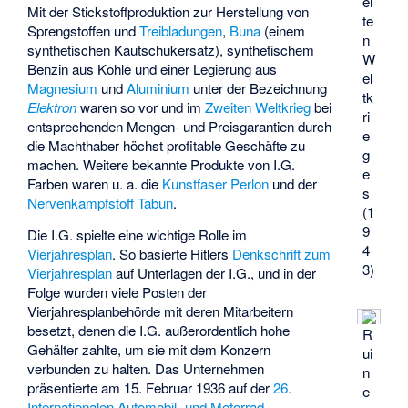
ei
Mit der Stickstoffproduktion zur Herstellung von
te
Sprengstoffen und
Treibladungen
,
Buna
(einem
n
synthetischen Kautschukersatz), synthetischem
W
Benzin aus Kohle und einer Legierung aus
el
Magnesium
und
Aluminium
unter der Bezeichnung
tk
Elektron
waren so vor und im
Zweiten Weltkrieg
bei
ri
entsprechenden Mengen- und Preisgarantien durch
e
die Machthaber höchst profitable Geschäfte zu
g
machen. Weitere bekannte Produkte von I.G.
e
Farben waren u. a. die
Kunstfaser
Perlon
und der
s
Nervenkampfstoff
Tabun
.
(1
9
Die I.G. spielte eine wichtige Rolle im
4
Vierjahresplan
. So basierte Hitlers
Denkschrift zum
3)
Vierjahresplan
auf Unterlagen der I.G., und in der
Folge wurden viele Posten der
Vierjahresplanbehörde mit deren Mitarbeitern
besetzt, denen die I.G. außerordentlich hohe
R
Gehälter zahlte, um sie mit dem Konzern
ui
verbunden zu halten. Das Unternehmen
n
präsentierte am 15. Februar 1936 auf der
26.
e
Internationalen Automobil- und Motorrad-