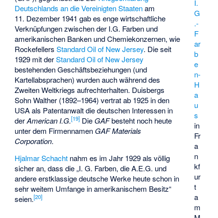
I.
Deutschlands an die Vereinigten Staaten
am
G
11. Dezember 1941 gab es enge wirtschaftliche
.-
Verknüpfungen zwischen der I.G. Farben und
F
amerikanischen Banken und Chemiekonzernen, wie
ar
Rockefellers
Standard Oil of New Jersey
. Die seit
b
1929 mit der
Standard Oil of New Jersey
e
bestehenden Geschäftsbeziehungen (und
n-
Kartellabsprachen) wurden auch während des
H
Zweiten Weltkriegs aufrechterhalten. Duisbergs
a
Sohn Walther (1892–1964) vertrat ab 1925 in den
u
USA als Patentanwalt die deutschen Interessen in
s
[
19
]
der
American I.G.
Die
GAF
besteht noch heute
in
unter dem Firmennamen
GAF Materials
Fr
Corporation
.
a
n
Hjalmar Schacht
nahm es im Jahr 1929 als völlig
kf
sicher an, dass die „I. G. Farben, die A.E.G. und
ur
andere erstklassige deutsche Werke heute schon in
t
sehr weitem Umfange in amerikanischem Besitz“
a
[
20
]
seien.
m
M