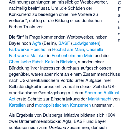
Abfindungszahlungen an missliebige Wettbewerber,
G
nachteilig beeinflusst. Um „die Schäden der
F
Konkurrenz zu beseitigen ohne ihre Vorteile zu
a
verlieren“, schlug er die Bildung eines deutschen
r
Farben-Trusts vor.
b
e
Die fünf in Frage kommenden Wettbewerber, neben
n
Bayer noch
Agfa
(Berlin),
BASF
(
Ludwigshafen
),
Farbwerke Hoechst
in
Höchst am Main
,
Cassella
Farbwerke Mainkur
in
Fechenheim am Main
und die
Chemische Fabrik Kalle
in
Biebrich
, standen einer
Bündelung ihrer Interessen durchaus aufgeschlossen
gegenüber, waren aber nicht an einem Zusammenschluss
nach US-amerikanischem Vorbild unter Aufgabe ihrer
Selbständigkeit interessiert, zumal in dieser Zeit die US-
amerikanische Gesetzgebung mit dem
Sherman Antitrust
Act
erste Schritte zur Einschränkung der
Marktmacht
von
Kartellen
und
monopolistischen Konzernen
unternahm.
Als Ergebnis von Duisbergs Initiative bildeten sich 1904
zwei Unternehmensblöcke: Agfa, BASF und Bayer
schlossen sich zum
Dreibund
zusammen, der sich