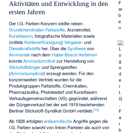
F
Aktivitäten und Entwicklung in den
ar
ersten Jahren
b
e
Der I.G.-Farben-Konzern stellte neben
n
Grundchemikalien
Farbstoffe
, Arzneimittel,
Kunstfasern
, fotografische Materialien sowie
(mittels
Kohleverflüssigung
)
Vergaser-
und
Dieselkraftstoffe
her. Über die
Synthese
von
L
Ammoniak
nach dem
Haber-Bosch-Verfahren
o
konnte
Ammoniumnitrat
zur Herstellung von
g
Stickstoffdünger
und Sprengstoffen
o
(
Ammoniumpikrat
) erzeugt werden. Für den
d
konzernweiten Vertrieb wurden für die
e
Produktgruppen Farbstoffe, Chemikalien,
r
Pharmazeutika, Photobedarf und Kunstfasern
I.
Verkaufsgemeinschaften (VG) gegründet, während
G
der Düngerverkauf bei der seit 1919 bestehenden
.
[
10
]
Berliner Stickstoff-Syndikat GmbH verblieb.
F
a
Ab 1926 erfolgten
antisemitische
Angriffe gegen die
r
I.G. Farben sowohl von linken Parteien als auch von
b