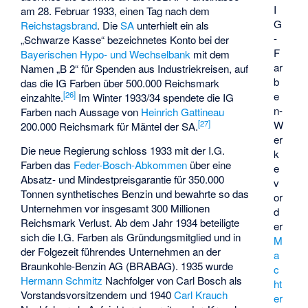
I
am 28. Februar 1933, einen Tag nach dem
G
Reichstagsbrand
. Die
SA
unterhielt ein als
-
„Schwarze Kasse“ bezeichnetes Konto bei der
F
Bayerischen Hypo- und Wechselbank
mit dem
ar
Namen „B 2“ für Spenden aus Industriekreisen, auf
b
das die IG Farben über 500.000 Reichsmark
[
26
]
e
einzahlte.
Im Winter 1933/34 spendete die IG
n-
Farben nach Aussage von
Heinrich Gattineau
[
27
]
W
200.000 Reichsmark für Mäntel der SA.
er
Die neue Regierung schloss 1933 mit der I.G.
k
Farben das
Feder-Bosch-Abkommen
über eine
e
Absatz- und Mindestpreisgarantie für 350.000
v
Tonnen synthetisches Benzin und bewahrte so das
or
Unternehmen vor insgesamt 300 Millionen
d
Reichsmark Verlust. Ab dem Jahr 1934 beteiligte
er
sich die I.G. Farben als Gründungsmitglied und in
M
der Folgezeit führendes Unternehmen an der
a
Braunkohle-Benzin AG
(BRABAG). 1935 wurde
c
Hermann Schmitz
Nachfolger von Carl Bosch als
ht
Vorstandsvorsitzendem und 1940
Carl Krauch
er