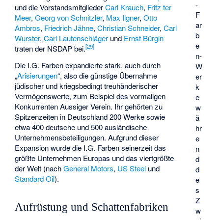
-
und die Vorstandsmitglieder
Carl Krauch
,
Fritz ter
F
Meer
,
Georg von Schnitzler
,
Max Ilgner
,
Otto
ar
Ambros
,
Friedrich Jähne
,
Christian Schneider
,
Carl
b
Wurster
,
Carl Lautenschläger
und
Ernst Bürgin
e
[
29
]
traten der NSDAP bei.
n-
Die I.G. Farben expandierte stark, auch durch
W
„
Arisierungen
“, also die günstige Übernahme
er
jüdischer und kriegsbedingt treuhänderischer
k
Vermögenswerte, zum Beispiel des vormaligen
e
Konkurrenten
Aussiger Verein
. Ihr gehörten zu
w
Spitzenzeiten in Deutschland 200 Werke sowie
ä
etwa 400 deutsche und 500 ausländische
hr
Unternehmensbeteiligungen. Aufgrund dieser
e
Expansion wurde die I.G. Farben seinerzeit das
n
größte Unternehmen Europas und das viertgrößte
d
der Welt (nach
General Motors
,
US Steel
und
d
Standard Oil
).
e
s
Z
Aufrüstung und Schattenfabriken
w