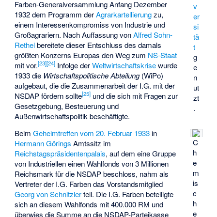
Farben-Generalversammlung Anfang Dezember
v
1932 dem Programm der
Agrarkartellierung
zu,
er
einem Interessenkompromiss von Industrie und
si
Großagrariern. Nach Auffassung von
Alfred Sohn-
tä
Rethel
bereitete dieser Entschluss des damals
t
größten Konzerns Europas den Weg zum
NS-Staat
g
[
23
]
[
24
]
mit vor.
Infolge der
Weltwirtschaftskrise
wurde
e
1933 die
Wirtschaftspolitische Abteilung
(WiPo)
n
aufgebaut, die die Zusammenarbeit der I.G. mit der
ut
[
25
]
NSDAP fördern sollte
und die sich mit Fragen zur
zt
Gesetzgebung, Besteuerung und
.
Außenwirtschaftspolitik beschäftigte.
Beim
Geheimtreffen vom 20. Februar 1933
in
C
Hermann Görings
Amtssitz im
h
Reichstagspräsidentenpalais
, auf dem eine Gruppe
e
von Industriellen einen Wahlfonds von 3 Millionen
m
Reichsmark für die NSDAP beschloss, nahm als
is
Vertreter der I.G. Farben das Vorstandsmitglied
c
Georg von Schnitzler
teil. Die I.G. Farben beteiligte
h
sich an diesem Wahlfonds mit 400.000 RM und
e
überwies die Summe an die NSDAP-Parteikasse