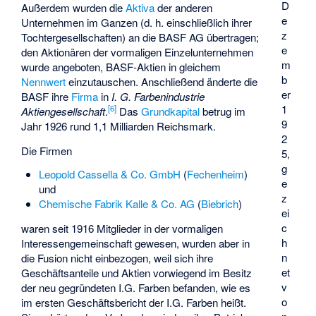
D
Außerdem wurden die
Aktiva
der anderen
e
Unternehmen im Ganzen (d. h. einschließlich ihrer
z
Tochtergesellschaften) an die BASF AG übertragen;
e
den Aktionären der vormaligen Einzelunternehmen
m
wurde angeboten, BASF-Aktien in gleichem
b
Nennwert
einzutauschen. Anschließend änderte die
er
BASF ihre
Firma
in
I. G. Farbenindustrie
1
[
6
]
Aktiengesellschaft
.
Das
Grundkapital
betrug im
9
Jahr 1926 rund 1,1 Milliarden Reichsmark.
2
Die Firmen
5,
g
Leopold Cassella & Co. GmbH
(
Fechenheim
)
e
und
z
Chemische Fabrik Kalle & Co. AG
(
Biebrich
)
ei
c
waren seit 1916 Mitglieder in der vormaligen
h
Interessengemeinschaft gewesen, wurden aber in
n
die Fusion nicht einbezogen, weil sich ihre
et
Geschäftsanteile und Aktien vorwiegend im Besitz
v
der neu gegründeten I.G. Farben befanden, wie es
o
im ersten Geschäftsbericht der I.G. Farben heißt.