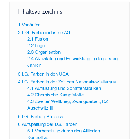
Inhaltsverzeichnis
1
Vorläufer
2
I. G. Farbenindustrie AG
2.1
Fusion
2.2
Logo
2.3
Organisation
2.4
Aktivitäten und Entwicklung in den ersten
Jahren
3
I.G. Farben in den USA
4
I.G. Farben in der Zeit des Nationalsozialismus
4.1
Aufrüstung und Schattenfabriken
4.2
Chemische Kampfstoffe
4.3
Zweiter Weltkrieg, Zwangsarbeit, KZ
Auschwitz III
5
I.G.-Farben-Prozess
6
Aufspaltung der I.G. Farben
6.1
Vorbereitung durch den Alliierten
Kontrollrat