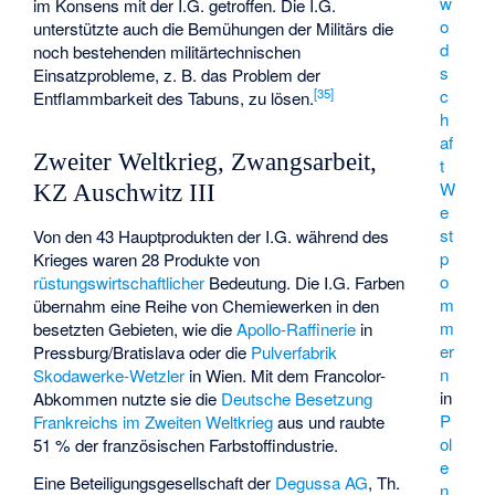
w
im Konsens mit der I.G. getroffen. Die I.G.
o
unterstützte auch die Bemühungen der Militärs die
d
noch bestehenden militärtechnischen
s
Einsatzprobleme, z. B. das Problem der
c
[
35
]
Entflammbarkeit des Tabuns, zu lösen.
h
af
Zweiter Weltkrieg, Zwangsarbeit,
t
W
KZ Auschwitz III
e
st
Von den 43 Hauptprodukten der I.G. während des
p
Krieges waren 28 Produkte von
o
rüstungswirtschaftlicher
Bedeutung. Die I.G. Farben
m
übernahm eine Reihe von Chemiewerken in den
m
besetzten Gebieten, wie die
Apollo-Raffinerie
in
er
Pressburg/Bratislava oder die
Pulverfabrik
n
Skodawerke-Wetzler
in Wien. Mit dem
Francolor-
in
Abkommen
nutzte sie die
Deutsche Besetzung
P
Frankreichs im Zweiten Weltkrieg
aus und raubte
ol
51 % der französischen Farbstoffindustrie.
e
Eine Beteiligungsgesellschaft der
Degussa AG
,
Th.
n