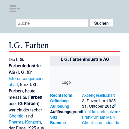
I.G. Farben
I. G. Farbenindustrie AG
Die
I. G.
Farbenindustrie
AG
(
I. G.
für
Interessengemeins
Logo
chaft
, kurz
I. G.
Farben
, heute
Aktiengesellschaft
Rechtsform
meist
I.G. Farben
2. Dezember 1925
Gründung
oder
IG Farben
)
[
1
]
31. Oktober 2012
Auflösung
war ein deutscher
Liquidation
/
Insolvenz
Auflösungsgrund
Chemie-
und
Frankfurt am Main
Sitz
Pharma
-
Konzern
,
Chemische Industrie
Branche
der Ende 1925 aus