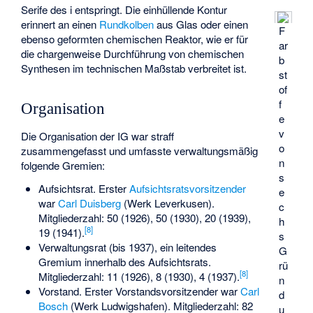
Serife des i entspringt. Die einhüllende Kontur
erinnert an einen
Rundkolben
aus Glas oder einen
F
ebenso geformten chemischen Reaktor, wie er für
ar
die chargenweise Durchführung von chemischen
b
Synthesen im technischen Maßstab verbreitet ist.
st
of
f
Organisation
e
v
Die Organisation der IG war straff
o
zusammengefasst und umfasste verwaltungsmäßig
n
folgende Gremien:
s
Aufsichtsrat. Erster
Aufsichtsratsvorsitzender
e
war
Carl Duisberg
(Werk Leverkusen).
c
Mitgliederzahl: 50 (1926), 50 (1930), 20 (1939),
h
[
8
]
19 (1941).
s
Verwaltungsrat (bis 1937), ein leitendes
G
Gremium innerhalb des Aufsichtsrats.
rü
[
8
]
Mitgliederzahl: 11 (1926), 8 (1930), 4 (1937).
n
Vorstand. Erster Vorstandsvorsitzender war
Carl
d
Bosch
(Werk Ludwigshafen). Mitgliederzahl: 82
u