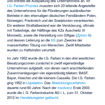
und ordnete die Aufspaltung des Unternehmens an. Im
I.G.-Farben-Prozess
mussten sich 23 leitende Angestellte
des Unternehmens für die Plünderungen ausländischer
Betriebe in den ehemaligen deutschen Feindländern Polen,
Norwegen, Frankreich und der Sowjetunion verantworten.
Ein weiterer Straftatbestand war die Versklavung, oftmals
mit Todesfolge, der Häftlinge des KZs Auschwitz III
Monowitz, sowie die Herstellung von Giftgas (
Zyklon B
)
und dessen Lieferung an die
SS
zum Zwecke der
massenhaften Tötung von Menschen. Zwölf Mitarbeiter
wurden zu Haftstrafen verurteilt.
Im Jahr 1952 wurde die I.G. Farben in den drei westlichen
Besatzungszonen zunächst in zwölf eigenständige
Unternehmen aufgeteilt, von denen nach anschließenden
Zusammenlegungen vier eigenständig blieben: BASF,
Bayer, Hoechst und die kleinere Cassella. Die I.G. Farben
ging 1952 in
Liquidation
. Das
Abwicklungsverfahren
dauerte rund 60 Jahre. Nach der
Insolvenz
Ende 2003
wurde die I. G. Farbenindustrie AG i. L. zum 31. Oktober
2012 im
Handelsregister
gelöscht
.