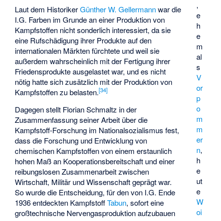
,
Laut dem Historiker
Günther W. Gellermann
war die
e
I.G. Farben im Grunde an einer Produktion von
h
Kampfstoffen nicht sonderlich interessiert, da sie
e
eine Rufschädigung ihrer Produkte auf den
m
internationalen Märkten fürchtete und weil sie
al
außerdem wahrscheinlich mit der Fertigung ihrer
s
Friedensprodukte ausgelastet war, und es nicht
V
nötig hatte sich zusätzlich mit der Produktion von
or
[
34
]
Kampfstoffen zu belasten.
p
o
Dagegen stellt Florian Schmaltz in der
m
Zusammenfassung seiner Arbeit über die
m
Kampfstoff-Forschung im Nationalsozialismus fest,
er
dass die Forschung und Entwicklung von
n
,
chemischen Kampfstoffen von einem erstaunlich
h
hohen Maß an Kooperationsbereitschaft und einer
e
reibungslosen Zusammenarbeit zwischen
ut
Wirtschaft, Militär und Wissenschaft geprägt war.
e
So wurde die Entscheidung, für den von I.G. Ende
W
1936 entdeckten Kampfstoff
Tabun
, sofort eine
oi
großtechnische Nervengasproduktion aufzubauen