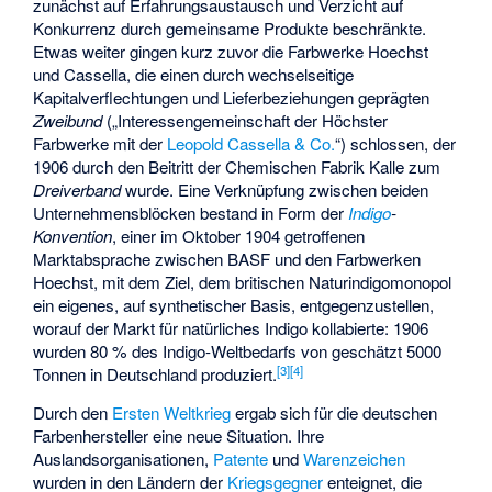
zunächst auf Erfahrungsaustausch und Verzicht auf
Konkurrenz durch gemeinsame Produkte beschränkte.
Etwas weiter gingen kurz zuvor die Farbwerke Hoechst
und Cassella, die einen durch wechselseitige
Kapitalverflechtungen und Lieferbeziehungen geprägten
Zweibund
(„Interessengemeinschaft der Höchster
Farbwerke mit der
Leopold Cassella & Co.
“) schlossen, der
1906 durch den Beitritt der Chemischen Fabrik Kalle zum
Dreiverband
wurde. Eine Verknüpfung zwischen beiden
Unternehmensblöcken bestand in Form der
Indigo
-
Konvention
, einer im Oktober 1904 getroffenen
Marktabsprache zwischen BASF und den Farbwerken
Hoechst, mit dem Ziel, dem britischen Naturindigomonopol
ein eigenes, auf synthetischer Basis, entgegenzustellen,
worauf der Markt für natürliches Indigo kollabierte: 1906
wurden 80 % des Indigo-Weltbedarfs von geschätzt 5000
[
3
]
[
4
]
Tonnen in Deutschland produziert.
Durch den
Ersten Weltkrieg
ergab sich für die deutschen
Farbenhersteller eine neue Situation. Ihre
Auslandsorganisationen,
Patente
und
Warenzeichen
wurden in den Ländern der
Kriegsgegner
enteignet, die