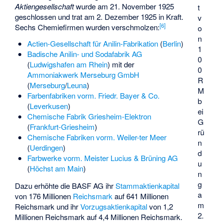
Aktiengesellschaft
wurde am 21. November 1925
t
geschlossen und trat am 2. Dezember 1925 in Kraft.
v
[
6
]
Sechs Chemiefirmen wurden verschmolzen:
o
n
Actien-Gesellschaft für Anilin-Fabrikation
(
Berlin
)
1
Badische Anilin- und Sodafabrik AG
0
(
Ludwigshafen am Rhein
) mit der
0
Ammoniakwerk Merseburg GmbH
R
(
Merseburg
/
Leuna
)
M
Farbenfabriken vorm. Friedr. Bayer & Co.
b
(
Leverkusen
)
ei
Chemische Fabrik Griesheim-Elektron
G
(
Frankfurt-Griesheim
)
rü
Chemische Fabriken vorm. Weiler-ter Meer
n
(
Uerdingen
)
d
Farbwerke vorm. Meister Lucius & Brüning AG
u
(
Höchst am Main
)
n
g
Dazu erhöhte die BASF AG ihr
Stammaktienkapital
a
von 176 Millionen
Reichsmark
auf 641 Millionen
m
Reichsmark und ihr
Vorzugsaktienkapital
von 1,2
2.
Millionen Reichsmark auf 4,4 Millionen Reichsmark.