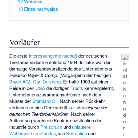
12
Weblinks
13
Einzelnachweise
Vorläufer
Die erste
Interessengemeinschaft
der deutschen
Teerfarbenindustrie entstand 1904. Initiator war der
E
damalige Vorstandsvorsitzende des Unternehmens
nt
Friedrich Bayer & Comp.
(Vorgängerin der heutigen
st
Bayer AG
),
Carl Duisberg
. Er hatte 1903 auf einer
e
Reise in den
USA
die dortigen
Trusts
kennengelernt,
h
Unternehmenszusammenschlüsse nach dem
u
Muster der
Standard Oil
. Nach seiner Rückkehr
n
verfasste er eine Denkschrift zur
Vereinigung der
g
deutschen Teerfarbenfabriken
. Nach seiner
d
Auffassung wurde die Konkurrenzsituation der
e
Industrie durch
Preisdruck
und
unlautere
r
Wettbewerbsmethoden
, wie
Korruption
und
I