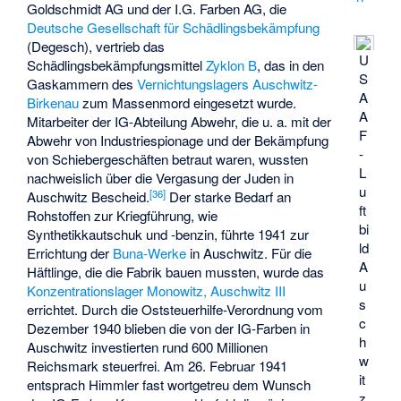
Goldschmidt AG
und der I.G. Farben AG, die
Deutsche Gesellschaft für Schädlingsbekämpfung
(Degesch), vertrieb das
U
Schädlingsbekämpfungsmittel
Zyklon B
, das in den
S
Gaskammern des
Vernichtungslagers Auschwitz-
A
Birkenau
zum Massenmord eingesetzt wurde.
A
Mitarbeiter der IG-Abteilung Abwehr, die u. a. mit der
F
Abwehr von Industriespionage und der Bekämpfung
-
von Schiebergeschäften betraut waren, wussten
L
nachweislich über die Vergasung der Juden in
u
[
36
]
Auschwitz Bescheid.
Der starke Bedarf an
ft
Rohstoffen zur Kriegführung, wie
bi
Synthetikkautschuk und -benzin, führte 1941 zur
ld
Errichtung der
Buna-Werke
in Auschwitz. Für die
A
Häftlinge, die die Fabrik bauen mussten, wurde das
u
Konzentrationslager
Monowitz, Auschwitz III
s
errichtet. Durch die Oststeuerhilfe-Verordnung vom
c
Dezember 1940 blieben die von der IG-Farben in
h
Auschwitz investierten rund 600 Millionen
w
Reichsmark steuerfrei. Am 26. Februar 1941
it
entsprach Himmler fast wortgetreu dem Wunsch
z