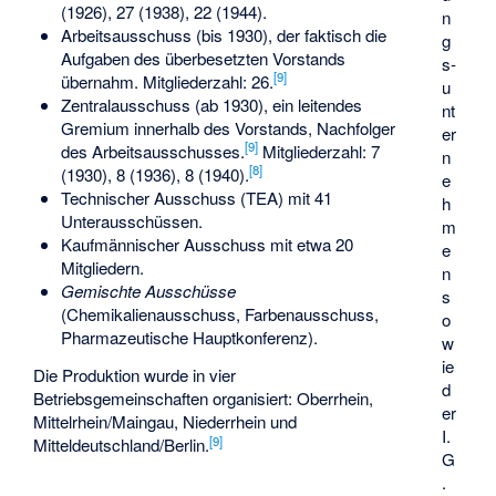
(1926), 27 (1938), 22 (1944).
n
Arbeitsausschuss (bis 1930), der faktisch die
g
Aufgaben des überbesetzten Vorstands
s­
[
9
]
übernahm. Mitgliederzahl: 26.
u
Zentralausschuss (ab 1930), ein leitendes
nt
Gremium innerhalb des Vorstands, Nachfolger
er
[
9
]
des Arbeitsausschusses.
Mitgliederzahl: 7
n
[
8
]
(1930), 8 (1936), 8 (1940).
e
Technischer Ausschuss (TEA) mit 41
h
Unterausschüssen.
m
Kaufmännischer Ausschuss mit etwa 20
e
Mitgliedern.
n
Gemischte Ausschüsse
s
(Chemikalienausschuss, Farbenausschuss,
o
Pharmazeutische Hauptkonferenz).
w
ie
Die Produktion wurde in vier
d
Betriebsgemeinschaften organisiert: Oberrhein,
er
Mittelrhein/Maingau, Niederrhein und
I.
[
9
]
Mitteldeutschland/Berlin.
G
.