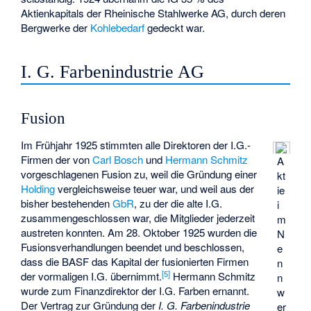
Aktienkapitals der
Rheinische Stahlwerke AG
, durch deren
Bergwerke der
Kohlebedarf
gedeckt war.
I. G. Farbenindustrie AG
Fusion
Im Frühjahr 1925 stimmten alle Direktoren der I.G.-
Firmen der von
Carl Bosch
und
Hermann Schmitz
A
vorgeschlagenen Fusion zu, weil die Gründung einer
kt
Holding
vergleichsweise teuer war, und weil aus der
ie
bisher bestehenden
GbR
, zu der die alte I.G.
i
zusammengeschlossen war, die Mitglieder jederzeit
m
austreten konnten. Am 28. Oktober 1925 wurden die
N
Fusionsverhandlungen beendet und beschlossen,
e
dass die BASF das Kapital der fusionierten Firmen
n
[
5
]
der vormaligen I.G. übernimmt.
Hermann Schmitz
n
wurde zum Finanzdirektor der I.G. Farben ernannt.
w
Der Vertrag zur Gründung der
I. G. Farbenindustrie
er