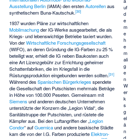
a
Ausstellung Berlin
(IAMA) den ersten
Autoreifen
aus
uf
[
30
]
synthetischem Buna-Kautschuk.
d
e
1937 wurden Pläne zur wirtschaftlichen
m
Mobilmachung
der IG-Werke ausgearbeitet, die als
e
Kriegs- und lebenswichtige Betriebe taxiert wurden.
h
Von der
Wirtschaftliche Forschungsgesellschaft
e
(WIFO), an deren Gründung die IG-Farben zu 25 %
m
beteiligt war, erhielt die IG neben Baukosten auch
ali
eine Art Lizenzgebühr zur Errichtung geheimer
g
Schattenfabriken, die im Kriegsfall in die
e
[
31
]
Rüstungsproduktion eingebunden werden sollten.
n
Während des
Spanischen Bürgerkrieges
spendete
W
die Gesellschaft den Putschisten mehrmals Beträge
er
in Höhe von 100.000 Peseten. Gemeinsam mit
k
Siemens
und anderen deutschen Unternehmen
s
unterstützte der Konzern die „Legion Vidal“, die
g
Sanitätstruppe der Putschisten, und rüstete die
el
Kämpfer aus. Bei den Luftangriffen der „
Legion
ä
Condor
“ auf
Guernica
und andere baskische Städte
n
kam die von der I.G. Farben produzierte
Elektron-
d