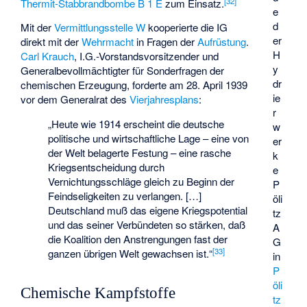
[
32
]
Thermit-Stabbrandbombe B 1 E
zum Einsatz.
e
d
Mit der
Vermittlungsstelle W
kooperierte die IG
er
direkt mit der
Wehrmacht
in Fragen der
Aufrüstung
.
H
Carl Krauch
, I.G.-Vorstandsvorsitzender und
y
Generalbevollmächtigter für Sonderfragen der
dr
chemischen Erzeugung, forderte am 28. April 1939
ie
vor dem Generalrat des
Vierjahresplans
:
r
„Heute wie 1914 erscheint die deutsche
w
politische und wirtschaftliche Lage – eine von
er
der Welt belagerte Festung – eine rasche
k
Kriegsentscheidung durch
e
Vernichtungsschläge gleich zu Beginn der
P
Feindseligkeiten zu verlangen. […]
öli
Deutschland muß das eigene Kriegspotential
tz
und das seiner Verbündeten so stärken, daß
A
die Koalition den Anstrengungen fast der
G
[
33
]
ganzen übrigen Welt gewachsen ist.“
in
P
öli
Chemische Kampfstoffe
tz