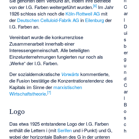
n
Sie gehörten dem Verbund an, indem ihre Betriebe
[
6
]
C
von der I.G. Farben weitergeführt wurden.
Im Jahr
ar
1926 schloss sich noch die
Köln-Rottweil AG
mit
l
der
Deutschen Celluloid-Fabrik AG
in
Eilenburg
der
D
I.G. Farben an.
ui
Vereinbart wurde die konkurrenzlose
s
Zusammenarbeit innerhalb einer
b
Interessengemeinschaft. Alle beteiligten
er
Einzelunternehmungen fungierten nur noch als
g
„Werke“ der I.G. Farben.
u
n
Der sozialdemokratische
Vorwärts
kommentierte,
d
die Fusion bestätige die Konzentrationstendenz des
C
Kapitals im Sinne der
marxistischen
ar
[
7
]
Wirtschaftstheorie
.
l
B
o
Logo
s
Das etwa 1925 entstandene Logo der I.G. Farben
c
enthält die Lettern i (mit
Serifen
und i-Punkt) und G,
h
wobei der horizontale Balken des G in der unteren