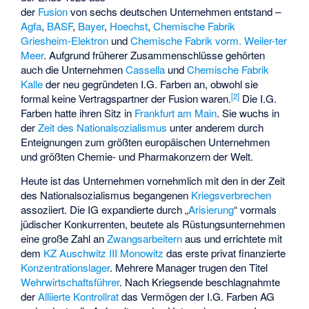
der
Fusion
von sechs deutschen Unternehmen entstand –
Agfa
,
BASF
,
Bayer
,
Hoechst
,
Chemische Fabrik
Griesheim-Elektron
und
Chemische Fabrik vorm. Weiler-ter
Meer
. Aufgrund früherer Zusammenschlüsse gehörten
auch die Unternehmen
Cassella
und
Chemische Fabrik
Kalle
der neu gegründeten I.G. Farben an, obwohl sie
[
2
]
formal keine Vertragspartner der Fusion waren.
Die I.G.
Farben hatte ihren Sitz in
Frankfurt am Main
. Sie wuchs in
der
Zeit des Nationalsozialismus
unter anderem durch
Enteignungen zum größten europäischen Unternehmen
und größten Chemie- und Pharmakonzern der Welt.
Heute ist das Unternehmen vornehmlich mit den in der Zeit
des Nationalsozialismus begangenen
Kriegsverbrechen
assoziiert. Die IG expandierte durch „
Arisierung
“ vormals
jüdischer Konkurrenten, beutete als Rüstungsunternehmen
eine große Zahl an
Zwangsarbeitern
aus und errichtete mit
dem
KZ Auschwitz III Monowitz
das erste privat finanzierte
Konzentrationslager
. Mehrere Manager trugen den Titel
Wehrwirtschaftsführer
. Nach Kriegsende beschlagnahmte
der
Alliierte Kontrollrat
das Vermögen der I.G. Farben AG