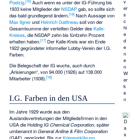
v
[
15
]
Poelzig
.
Auch wenn es unter der IG-Führung bis
er
1933 keine Mitglieder der
NSDAP
gab, so sollte sich
s
[
16
]
das bald grundlegend ändern.
Nach Aussage von
c
Max Ilgner
und
Heinrich Gattineau
soll von der
hi
Gesamtsumme der verteilten Gelder des
Kalle-
e
Kreises
, die NSDAP zehn bis fünfzehn Prozent
d
[
17
]
erhalten haben.
Der Kalle-Kreis war ein Ende
e
1922 gegründeter informeller Lobby-Verein der I.G.
n
Farben.
e
Die Belegschaft der IG wuchs, auch durch
n
„Arisierungen“, von 94.000 (1926) auf 138.000
W
[
18
]
Mitarbeiter (1938).
er
k
e
I.G. Farben in den USA
n
Im Jahre 1929 wurde aus den
Auslandsvertretungen der Mitgliedsfirmen in den
D
USA die Holding
IG Chemical Corporation
, später
a
umbenannt in
General Aniline & Film Corporation
s
(GAF), gegründet. Bis zur
Kriegserklärung