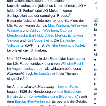
den Nationalsozialisten. „International
e
kapitalistisches und jüdisches Unternehmen“, „IG =
n
Isidore G. Farber“ oder „IG Moloch“ waren
[
11
]
Schlagzeilen aus der damaligen Presse.
Bekannte jüdische Unternehmer und Bankiers der
G
I.G. Farben waren damals
Max Warburg
,
Arthur von
la
Weinberg
und
Carl von Weinberg
,
Otto von
s
Mendelssohn Bartholdy
,
Alfred Merton
,
Ernst von
a
Simson
und
Kurt Oppenheim
. Die
Deutsche
m
Volkspartei
(DVP), (z. B.
Wilhelm Ferdinand Kalle
),
p
favorisiert die I.G. Farben.
ull
Um 1927 wurde das in den Elberfelder Laboratorien
e
der I.G. Farben entdeckte und von
Wilhelm Roehl
n
im
Vogelmalariaversuch
als wirksam befundene
m
Plasmochin
(vgl.
Embonsäure
) in die Therapie
it
[
12
]
eingeführt.
P
h
Im
Ammoniakwerk Merseburg –
Leuna Werke
ar
begann 1926 die Herstellung von
synthetischem
m
Benzin
durch
Kohleverflüssigung
(
Hydrierung
) nach
a
dem
Bergius-Pier-Verfahren
. Es bestand die Gefahr,
z