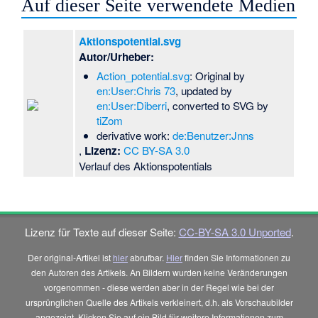
Auf dieser Seite verwendete Medien
Aktionspotential.svg
Autor/Urheber:
Action_potential.svg
: Original by
en:User:Chris 73
, updated by
en:User:Diberri
, converted to SVG by
tiZom
derivative work:
de:Benutzer:Jnns
,
Lizenz:
CC BY-SA 3.0
Verlauf des Aktionspotentials
Lizenz für Texte auf dieser Seite:
CC-BY-SA 3.0 Unported
.
Der original-Artikel ist
hier
abrufbar.
Hier
finden Sie Informationen zu
den Autoren des Artikels. An Bildern wurden keine Veränderungen
vorgenommen - diese werden aber in der Regel wie bei der
ursprünglichen Quelle des Artikels verkleinert, d.h. als Vorschaubilder
angezeigt. Klicken Sie auf ein Bild für weitere Informationen zum