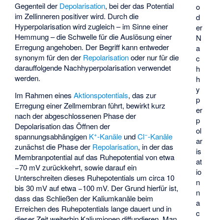
Gegenteil der
Depolarisation
, bei der das Potential
o
im Zellinneren positiver wird. Durch die
d
Hyperpolarisation wird zugleich – im Sinne einer
er
Hemmung – die Schwelle für die Auslösung einer
N
Erregung angehoben. Der Begriff kann entweder
a
synonym für den der
Repolarisation
oder nur für die
c
darauffolgende Nachhyperpolarisation verwendet
h
werden.
h
y
Im Rahmen eines
Aktionspotentials
, das zur
p
Erregung einer Zellmembran führt, bewirkt kurz
er
nach der abgeschlossenen Phase der
p
Depolarisation das Öffnen der
ol
+
−
spannungsabhängigen
K
-Kanäle
und
Cl
-Kanäle
ar
zunächst die Phase der
Repolarisation
, in der das
is
Membranpotential auf das Ruhepotential von etwa
at
−70 mV zurückkehrt, sowie darauf ein
io
Unterschreiten dieses Ruhepotentials um circa 10
n
bis 30 mV auf etwa −100 mV. Der Grund hierfür ist,
n
dass das Schließen der Kaliumkanäle beim
a
Erreichen des Ruhepotentials lange dauert und in
c
dieser Zeit weiterhin Kaliumionen diffundieren. Man