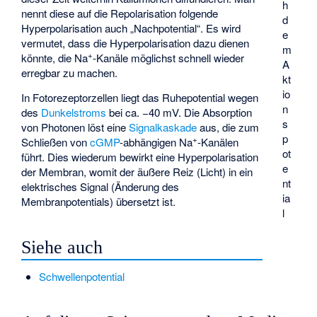
h
nennt diese auf die Repolarisation folgende
d
Hyperpolarisation auch „Nachpotential“. Es wird
e
vermutet, dass die Hyperpolarisation dazu dienen
m
+
könnte, die Na
-Kanäle möglichst schnell wieder
A
erregbar zu machen.
kt
io
In Fotorezeptorzellen liegt das Ruhepotential wegen
n
des
Dunkelstroms
bei ca. −40 mV. Die Absorption
s
von Photonen löst eine
Signalkaskade
aus, die zum
p
+
Schließen von
cGMP
-abhängigen Na
-Kanälen
ot
führt. Dies wiederum bewirkt eine Hyperpolarisation
e
der Membran, womit der äußere Reiz (Licht) in ein
nt
elektrisches Signal (Änderung des
ia
Membranpotentials) übersetzt ist.
l
Siehe auch
Schwellenpotential