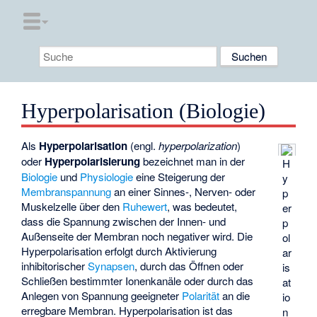
Hyperpolarisation (Biologie)
Als
Hyperpolarisation
(engl.
hyperpolarization
)
oder
Hyperpolarisierung
bezeichnet man in der
H
Biologie
und
Physiologie
eine Steigerung der
y
Membranspannung
an einer Sinnes-, Nerven- oder
p
Muskelzelle über den
Ruhewert
, was bedeutet,
er
dass die Spannung zwischen der Innen- und
p
Außenseite der Membran noch negativer wird. Die
ol
Hyperpolarisation erfolgt durch Aktivierung
ar
inhibitorischer
Synapsen
, durch das Öffnen oder
is
Schließen bestimmter Ionenkanäle oder durch das
at
Anlegen von Spannung geeigneter
Polarität
an die
io
erregbare Membran. Hyperpolarisation ist das
n