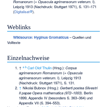
Romanorum
(=
Opuscula agrimensorum veterum.
I).
Leipzig 1913 (Nachdruck: Stuttgart 1971), S. 131–171
(
Digitalisat
).
Weblinks
Wikisource: Hyginus Gromaticus
– Quellen und
Volltexte
Einzelnachweise
a
b
↑
Carl Olof Thulin
(Hrsg.):
Corpus
agrimensorum Romanorum
(=
Opuscula
agrimensorum veterum.
I). Leipzig 1913
(Nachdruck: Stuttgart 1971), S. 131.
↑
Nikolai Bubnov (Hrsg.):
Gerberti postea Silvestri
II papae Opera mathematica (972–1003).
Berlin
1899, Appendix IV (besonders S. 363–364) und
Appendix VII (S. 394–553).