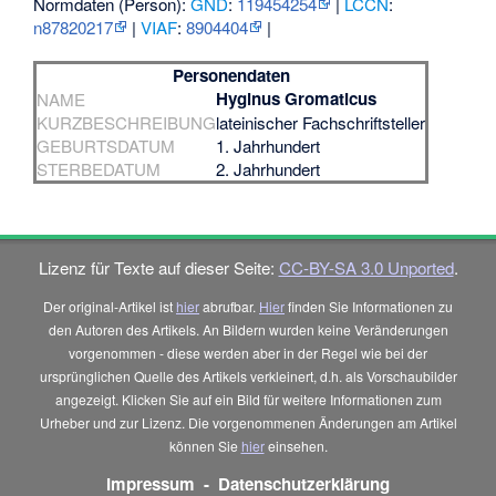
Normdaten (Person):
GND
:
119454254
|
LCCN
:
n87820217
|
VIAF
:
8904404
|
Personendaten
Hyginus Gromaticus
NAME
KURZBESCHREIBUNG
lateinischer Fachschriftsteller
GEBURTSDATUM
1. Jahrhundert
STERBEDATUM
2. Jahrhundert
Lizenz für Texte auf dieser Seite:
CC-BY-SA 3.0 Unported
.
Der original-Artikel ist
hier
abrufbar.
Hier
finden Sie Informationen zu
den Autoren des Artikels. An Bildern wurden keine Veränderungen
vorgenommen - diese werden aber in der Regel wie bei der
ursprünglichen Quelle des Artikels verkleinert, d.h. als Vorschaubilder
angezeigt. Klicken Sie auf ein Bild für weitere Informationen zum
Urheber und zur Lizenz. Die vorgenommenen Änderungen am Artikel
können Sie
hier
einsehen.
Impressum
-
Datenschutzerklärung