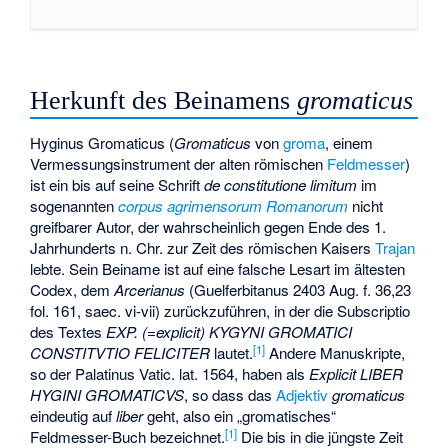
Herkunft des Beinamens
gromaticus
Hyginus Gromaticus (
Gromaticus
von
groma
, einem
Vermessungsinstrument der alten römischen
Feldmesser
)
ist ein bis auf seine Schrift
de constitutione limitum
im
sogenannten
corpus agrimensorum Romanorum
nicht
greifbarer Autor, der wahrscheinlich gegen Ende des 1.
Jahrhunderts n. Chr. zur Zeit des römischen Kaisers
Trajan
lebte. Sein Beiname ist auf eine falsche Lesart im ältesten
Codex, dem
Arcerianus
(Guelferbitanus 2403 Aug. f. 36,23
fol. 161, saec. vi-vii) zurückzuführen, in der die Subscriptio
des Textes
EXP. (=explicit) KYGYNI GROMATICI
[1]
CONSTITVTIO FELICITER
lautet.
Andere Manuskripte,
so der Palatinus Vatic. lat. 1564, haben als
Explicit
LIBER
HYGINI GROMATICVS
, so dass das
Adjektiv
gromaticus
eindeutig auf
liber
geht, also ein „gromatisches“
[1]
Feldmesser-Buch bezeichnet.
Die bis in die jüngste Zeit