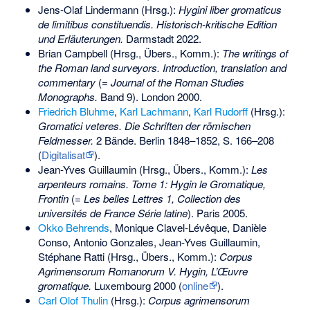
Jens-Olaf Lindermann (Hrsg.):
Hygini liber gromaticus
de limitibus constituendis. Historisch-kritische Edition
und Erläuterungen.
Darmstadt 2022.
Brian Campbell (Hrsg., Übers., Komm.):
The writings of
the Roman land surveyors. Introduction, translation and
commentary
(=
Journal of the Roman Studies
Monographs.
Band 9). London 2000.
Friedrich Bluhme
,
Karl Lachmann
,
Karl Rudorff
(Hrsg.):
Gromatici veteres. Die Schriften der römischen
Feldmesser.
2 Bände. Berlin 1848–1852, S. 166–208
(
Digitalisat
).
Jean-Yves Guillaumin (Hrsg., Übers., Komm.):
Les
arpenteurs romains. Tome 1: Hygin le Gromatique,
Frontin
(=
Les belles Lettres 1, Collection des
universités de France Série latine
). Paris 2005.
Okko Behrends
, Monique Clavel-Lévêque, Danièle
Conso, Antonio Gonzales, Jean-Yves Guillaumin,
Stéphane Ratti (Hrsg., Übers., Komm.):
Corpus
Agrimensorum Romanorum V. Hygin, L’Œuvre
gromatique.
Luxembourg 2000 (
online
).
Carl Olof Thulin
(Hrsg.):
Corpus agrimensorum