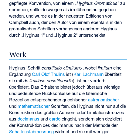
gepflegte Konvention, von einem
„Hyginus Gromaticus“
zu
sprechen, sollte deswegen als irreführend aufgegeben
werden, und wurde es in der neuesten Editionen von
Campbell auch, der den Autor von einem ebenfalls in den
gromatischen Schriften vorhandenen anderen Hyginus
durch „Hyginus 1“ und „Hyginus 2“ unterscheidet.
Werk
Hyginus’ Schrift
constitutio <limitum>
, wobei
limitum
eine
Ergänzung
Carl Olof Thulins
ist (
Karl Lachmann
übertitelt
sie mit
de limitibus constituendis
), ist nur verderbt
überliefert. Das Erhaltene bietet jedoch überaus wichtige
und bedeutende Rückschlüsse auf die lateinische
Rezeption entsprechender griechischer
astronomischer
und
mathematischer
Schriften, da Hyginus nicht nur auf die
Konstruktion des großen Achsen- oder Limitationskreuzes
aus
decimanus
und
cardo
eingeht, sondern sich dezidiert
der Konstruktion des decimanus nach der Methode der
Schattenstabmessung
widmet und sie mit weniger