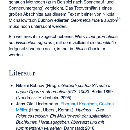
genauen Methoden (zum Beispiel nach Sonnenauf- und
Sonnenuntergang) vergleicht. Das Textverhältnis eines
großen Abschnitts aus diesem Text mit einer von
Nikolai
[2]
Michailowitsch Bubnow
edierten
Geometria incerti auctori
muss noch untersucht werden.
Ein weiteres ihm zugeschriebenes Werk
Liber gromaticus
de divisionibus agrorum
, mit dem vielleicht die
constitutio
fortgesetzt werden sollte, ist nur im
titulus
überliefert
worden.
Literatur
Nikolai Bubnov
(Hrsg.):
Gerberti postea Silvestri II
papae Opera mathematica (972–1003).
Berlin 1899
(Neudruck: Hildesheim 2005).
Jens-Olaf Lindermann
,
Eberhard Knobloch
,
Cosima
Möller
(Hrsg., Übers., Komm.):
Hyginus – Das
Feldmesserbuch. Ein Meisterwerk der spätantiken
Buchkunst. Herausgegeben, übersetzt und mit
Kommentaren versehen
, Darmstadt 2018.