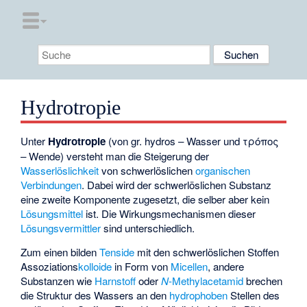
Hydrotropie
Unter
Hydrotropie
(von gr. hydros – Wasser und τρόπος
– Wende) versteht man die Steigerung der
Wasserlöslichkeit
von schwerlöslichen
organischen
Verbindungen
. Dabei wird der schwerlöslichen Substanz
eine zweite Komponente zugesetzt, die selber aber kein
Lösungsmittel
ist. Die Wirkungsmechanismen dieser
Lösungsvermittler
sind unterschiedlich.
Zum einen bilden
Tenside
mit den schwerlöslichen Stoffen
Assoziations
kolloide
in Form von
Micellen
, andere
Substanzen wie
Harnstoff
oder
N
-Methylacetamid
brechen
die Struktur des Wassers an den
hydrophoben
Stellen des