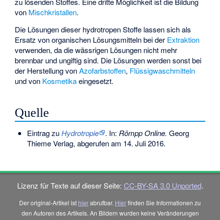
zu lösenden Stoffes. Eine dritte Möglichkeit ist die Bildung
von
Mischkristallen
.
Die Lösungen dieser hydrotropen Stoffe lassen sich als
Ersatz von organischen Lösungsmitteln bei der
Extraktion
verwenden, da die wässrigen Lösungen nicht mehr
brennbar und ungiftig sind. Die Lösungen werden sonst bei
der Herstellung von
Azofarbstoffen
,
Flüssigwaschmitteln
und von
Kosmetika
eingesetzt.
Quelle
Eintrag zu
Hydrotropie
. In:
Römpp Online
.
Georg
Thieme Verlag, abgerufen am 14. Juli 2016.
Lizenz für Texte auf dieser Seite:
CC-BY-SA 3.0 Unported
.
Der original-Artikel ist
hier
abrufbar.
Hier
finden Sie Informationen zu
den Autoren des Artikels. An Bildern wurden keine Veränderungen