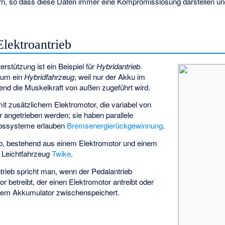
n, so dass diese Daten immer eine Kompromisslösung darstellen un
lektroantrieb
erstützung ist ein Beispiel für
Hybridantrieb
.
t um ein
Hybridfahrzeug
, weil nur der Akku im
end die Muskelkraft von außen zugeführt wird.
it zusätzlichem Elektromotor, die variabel von
 angetrieben werden; sie haben parallele
iebssysteme erlauben
Bremsenergierückgewinnung
.
ieb, bestehend aus einem Elektromotor und einem
m Leichtfahrzeug
Twike
.
trieb spricht man, wenn der Pedalantrieb
r betreibt, der einen Elektromotor antreibt oder
inem Akkumulator zwischenspeichert.