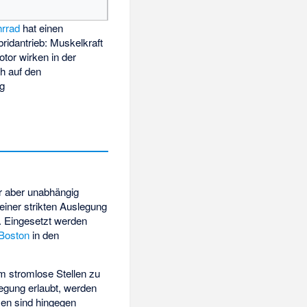
hrrad
hat einen
bridantrieb: Muskelkraft
tor wirken in der
h auf den
ng
 aber unabhängig
iner strikten Auslegung
n. Eingesetzt werden
 Boston
in den
m stromlose Stellen zu
egung erlaubt, werden
sen
sind hingegen