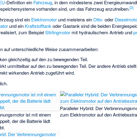
EU
-Definition ein
Fahrzeug
, in dem mindestens zwei Energieumwandl
[
2
]
espeichersysteme vorhanden sind, um das Fahrzeug anzutreiben.
ahrzeug sind ein
Elektromotor
und meistens ein
Otto-
oder
Dieselmoto
ator
und ein
Kraftstofftank
oder
Gastank
sind die beiden Energiespei
ealisiert, zum Beispiel
Stirlingmotor
mit hydraulischem Antrieb und
p
en auf unterschiedliche Weise zusammenarbeiten:
rken gleichzeitig auf den zu bewegenden Teil.
irkt unmittelbar auf den zu bewegenden Teil. Der andere Antrieb stellt 
kt wirkenden Antrieb zugeführt wird.
ich.
Paralleler Hybrid
: Der Verbrennungsmot
nnungsmotor ist mit einem
zum Elektromotor auf den Antriebsstra
elt, der die Batterie lädt
bt.