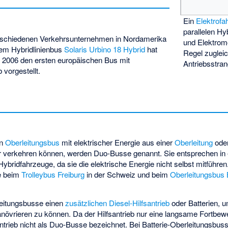
Ein
Elektrofa
parallelen Hy
rschiedenen Verkehrsunternehmen in Nordamerika
und Elektromo
dem Hybridlinienbus
Solaris Urbino 18 Hybrid
hat
Regel zugleic
 2006 den ersten europäischen Bus mit
Antriebsstra
vorgestellt.
in
Oberleitungsbus
mit elektrischer Energie aus einer
Oberleitung
oder
 verkehren können, werden Duo-Busse genannt. Sie entsprechen in e
Hybridfahrzeuge, da sie die elektrische Energie nicht selbst mitführe
e beim
Trolleybus Freiburg
in der Schweiz und beim
Oberleitungsbus
eitungsbusse einen
zusätzlichen Diesel-Hilfsantrieb
oder Batterien, u
övrieren zu können. Da der Hilfsantrieb nur eine langsame Fortbew
ntrieb nicht als Duo-Busse bezeichnet. Bei
Batterie-Oberleitungsbus