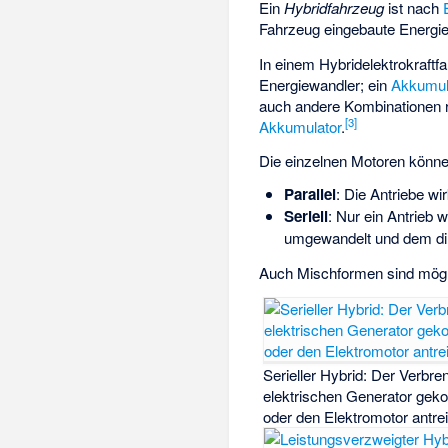
Ein
Hybridfahrzeug
ist nach
Fahrzeug eingebaute Energi
In einem Hybridelektrokraftf
Energiewandler; ein
Akkumul
auch andere Kombinationen r
[
3
]
Akkumulator
.
Die einzelnen Motoren könn
Parallel
: Die Antriebe wi
Seriell
: Nur ein Antrieb w
umgewandelt und dem dire
Auch Mischformen sind mögl
Serieller Hybrid
: Der Verbre
elektrischen Generator gekopp
oder den Elektromotor antrei