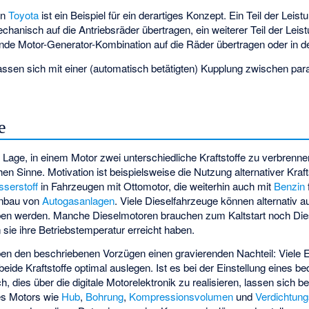
on
Toyota
ist ein Beispiel für ein derartiges Konzept. Ein Teil der Leist
anisch auf die Antriebsräder übertragen, ein weiterer Teil der Leist
ende Motor-Generator-Kombination auf die Räder übertragen oder in de
assen sich mit einer (automatisch betätigten) Kupplung zwischen para
e
r Lage, in einem Motor zwei unterschiedliche Kraftstoffe zu verbrenne
en Sinne. Motivation ist beispielsweise die Nutzung alternativer Kraf
serstoff
in Fahrzeugen mit Ottomotor, die weiterhin auch mit
Benzin
Einbau von
Autogasanlagen
. Viele Dieselfahrzeuge können alternativ a
ben werden. Manche Dieselmotoren brauchen zum Kaltstart noch Die
sie ihre Betriebstemperatur erreicht haben.
en den beschriebenen Vorzügen einen gravierenden Nachteil: Viele 
beide Kraftstoffe optimal auslegen. Ist es bei der Einstellung eines b
, dies über die digitale Motorelektronik zu realisieren, lassen sich b
es Motors wie
Hub
,
Bohrung
,
Kompressionsvolumen
und
Verdichtung