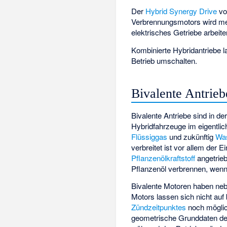
Der
Hybrid Synergy Drive
v
Verbrennungsmotors wird mech
elektrisches Getriebe arbeit
Kombinierte Hybridantriebe l
Betrieb umschalten.
Bivalente Antrieb
Bivalente Antriebe sind in de
Hybridfahrzeuge im eigentlich
Flüssiggas
und zukünftig
Was
verbreitet ist vor allem der 
Pflanzenölkraftstoff
angetrie
Pflanzenöl verbrennen, wenn 
Bivalente Motoren haben neb
Motors lassen sich nicht auf 
Zündzeitpunktes
noch möglich
geometrische Grunddaten d