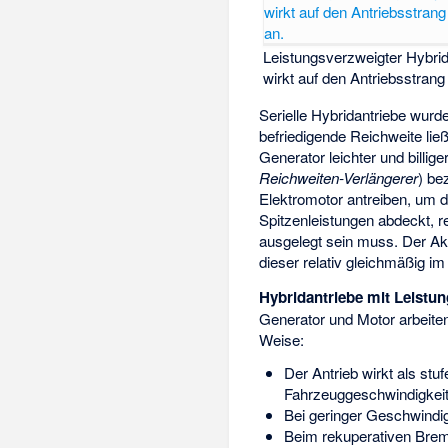
Leistungsverzweigter Hybri
wirkt auf den Antriebsstran
Serielle Hybridantriebe wurde
befriedigende Reichweite lie
Generator leichter und billig
Reichweiten-Verlängerer
) be
Elektromotor antreiben, um 
Spitzenleistungen abdeckt, r
ausgelegt sein muss. Der A
dieser relativ gleichmäßig 
Hybridantriebe mit Leistu
Generator und Motor arbeite
Weise:
Der Antrieb wirkt als st
Fahrzeuggeschwindigkeit 
Bei geringer Geschwindig
Beim rekuperativen Brem