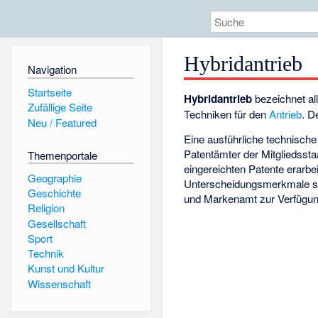
Hybridantrieb
Navigation
Startseite
Hybridantrieb
bezeichnet al
Zufällige Seite
Techniken für den
Antrieb
. D
Neu / Featured
Eine ausführliche technische 
Patentämter der Mitgliedsstaa
Themenportale
eingereichten Patente erarbei
Geographie
Unterscheidungsmerkmale ste
Geschichte
und Markenamt zur Verfügun
Religion
Gesellschaft
Sport
Technik
Kunst und Kultur
Wissenschaft