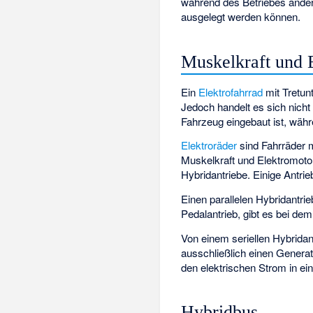
während des Betriebes änder
ausgelegt werden können.
Muskelkraft und E
Ein
Elektrofahrrad
mit Tretunt
Jedoch handelt es sich nich
Fahrzeug eingebaut ist, währ
Elektroräder
sind Fahrräder m
Muskelkraft und Elektromotor
Hybridantriebe. Einige Antr
Einen parallelen Hybridantr
Pedalantrieb, gibt es bei de
Von einem seriellen Hybridan
ausschließlich einen Generato
den elektrischen Strom in e
Hybridbus