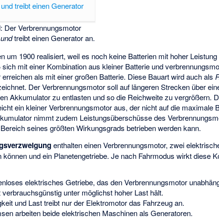
d: Der Verbrennungsmotor
g
und
treibt einen Generator an.
n um 1900 realisiert, weil es noch keine Batterien mit hoher Leistung
ß sich mit einer Kombination aus kleiner Batterie und verbrennungsm
er erreichen als mit einer großen Batterie. Diese Bauart wird auch als
R
zeichnet. Der Verbrennungsmotor soll auf längeren Strecken über ei
den Akkumulator zu entlasten und so die Reichweite zu vergrößern. 
eicht ein kleiner Verbrennungsmotor aus, der nicht auf die maximale
kkumulator nimmt zudem Leistungsüberschüsse des Verbrennungsmo
im Bereich seines größten Wirkungsgrads betrieben werden kann.
ngsverzweigung
enthalten einen Verbrennungsmotor, zwei elektrisch
n können und ein Planetengetriebe. Je nach Fahrmodus wirkt diese K
ufenloses elektrisches Getriebe, das den Verbrennungsmotor unabhäng
verbrauchsgünstig unter möglichst hoher Last hält.
keit und Last treibt nur der Elektromotor das Fahrzeug an.
sen arbeiten beide elektrischen Maschinen als Generatoren.