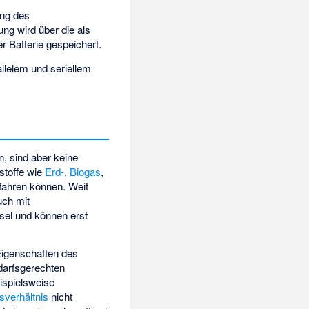
ung des
ung wird über die als
r Batterie gespeichert.
llelem und seriellem
n, sind aber keine
tstoffe wie
Erd-
,
Biogas
,
fahren können. Weit
uch mit
sel und können erst
Eigenschaften des
edarfsgerechten
eispielsweise
sverhältnis
nicht