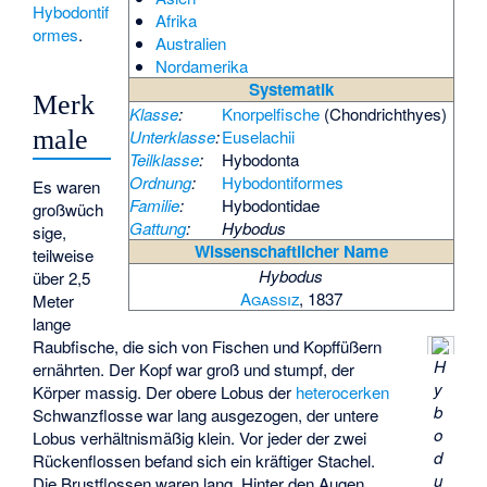
Hybodontif
Afrika
ormes
.
Australien
Nordamerika
Systematik
Merk
Klasse
:
Knorpelfische
(Chondrichthyes)
male
Unterklasse
:
Euselachii
Teilklasse
:
Hybodonta
Ordnung
:
Hybodontiformes
Es waren
Familie
:
Hybodontidae
großwüch
Gattung
:
Hybodus
sige,
Wissenschaftlicher Name
teilweise
Hybodus
über 2,5
Agassiz
, 1837
Meter
lange
Raubfische, die sich von Fischen und Kopffüßern
H
ernährten. Der Kopf war groß und stumpf, der
y
Körper massig. Der obere Lobus der
heterocerken
b
Schwanzflosse war lang ausgezogen, der untere
o
Lobus verhältnismäßig klein. Vor jeder der zwei
d
Rückenflossen befand sich ein kräftiger Stachel.
u
Die Brustflossen waren lang. Hinter den Augen