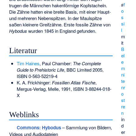
s
f
trugen die Männchen hakenförmige Kopfstacheln.
o
Die Zähne hatten eine breite Basis, mit einer Haupt-
s
und mehreren Nebenspitzen. In der Maulspitze
si
saßen kleinere Greifzähne. Erste fossile Zähne von
l
Hybodus
wurden 1845 in England gefunden.
m
it
B
Literatur
el
e
Tim Haines
, Paul Chamber:
The Complete
m
Guide to Prehistoric Life
, BBC Limited 2005,
ni
ISBN 0-563-52219-4
te
K. A. Frickhinger:
Fossilien Atlas Fische
,
nr
Mergus-Verlag, Melle, 1991,
ISBN 3-88244-018-
o
X
st
re
n
Weblinks
in
d
Commons
: Hybodus
– Sammlung von Bildern,
er
Videos und Audiodateien