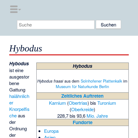
Hybodus
Hybodus
Hybodus
ist eine
ausgestor
aus dem
Solnhofener Plattenkalk
im
Hybodus fraasi
bene
Museum für Naturkunde Berlin
Gattung
Zeitliches Auftreten
haiähnlich
er
Karnium
(
Obertrias
) bis
Turonium
Knorpelfis
(
Oberkreide
)
che
aus
228,7 bis 93,6
Mio. Jahre
der
Fundorte
Ordnung
Europa
der
Asien