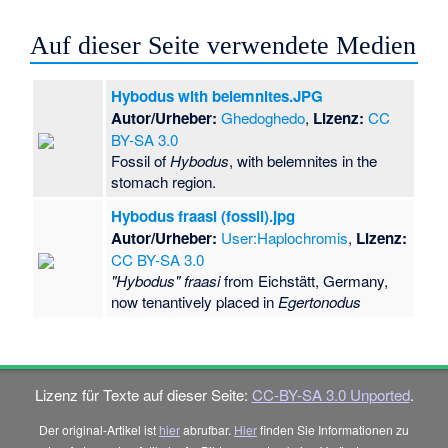
Auf dieser Seite verwendete Medien
Hybodus with belemnites.JPG
Autor/Urheber:
Ghedoghedo
,
Lizenz:
CC
BY-SA 3.0
Fossil of
Hybodus
, with belemnites in the
stomach region.
Hybodus fraasi (fossil).jpg
Autor/Urheber:
User:Haplochromis
,
Lizenz:
CC BY-SA 3.0
"Hybodus" fraasi
from Eichstätt, Germany,
now tenantively placed in
Egertonodus
Lizenz für Texte auf dieser Seite:
CC-BY-SA 3.0 Unported
.
Der original-Artikel ist
hier
abrufbar.
Hier
finden Sie Informationen zu