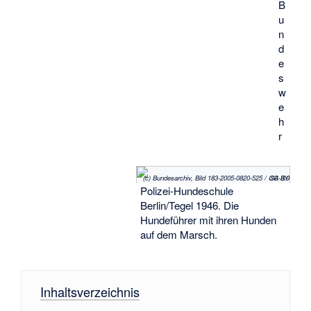
B
u
n
d
e
s
w
e
h
r
(c) Bundesarchiv, Bild 183-2005-0820-525 / CC-BY-SA 3.0
Polizei-Hundeschule
Berlin/Tegel 1946. Die
Hundeführer mit ihren Hunden
auf dem Marsch.
Inhaltsverzeichnis