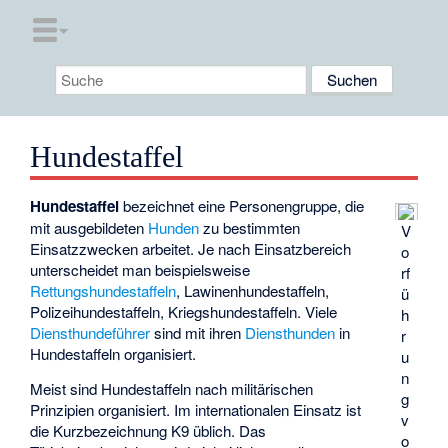
Hundestaffel
Hundestaffel
bezeichnet eine Personengruppe, die
mit ausgebildeten
Hunden
zu bestimmten
V
Einsatzzwecken arbeitet. Je nach Einsatzbereich
o
unterscheidet man beispielsweise
rf
Rettungshundestaffeln
, Lawinenhundestaffeln,
ü
Polizeihundestaffeln, Kriegshundestaffeln. Viele
h
Diensthundeführer
sind mit ihren
Diensthunden
in
r
Hundestaffeln organisiert.
u
n
Meist sind Hundestaffeln nach militärischen
g
Prinzipien organisiert. Im internationalen Einsatz ist
v
die Kurzbezeichnung K9 üblich. Das
o