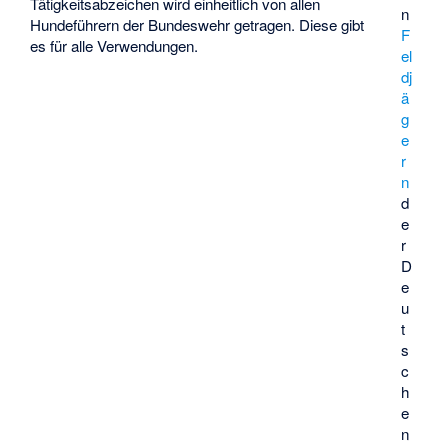
Tätigkeitsabzeichen wird einheitlich von allen
n
Hundeführern der Bundeswehr getragen. Diese gibt
F
es für alle Verwendungen.
el
dj
ä
g
e
r
n
d
e
r
D
e
u
t
s
c
h
e
n