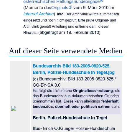
österreichischen Rettungshundebrigade
(
Memento
des
Originals
vom 9. März 2010 im
Internet Archive
)
Info:
Der Archivlink wurde automatisch
eingesetzt und noch nicht geprüft. Bitte prüfe Original- und
Archivlink gemäß
Anleitung
und entferne dann diesen
(abgefragt am 19. Februar 2010)
Hinweis.
Auf dieser Seite verwendete Medien
Bundesarchiv Bild 183-2005-0820-525,
Berlin, Polizei-Hundeschule in Tegel.jpg
(c) Bundesarchiv, Bild 183-2005-0820-525 /
CC-BY-SA 3.0
Es folgt die historische
Originalbeschreibung
, die
das Bundesarchiv aus dokumentarischen Gründen
übernommen hat. Diese kann allerdings
fehlerhaft,
tendenziös, überholt oder politisch extrem
sein.
Berlin, Polizei-Hundeschule in Tegel
Illus- Erich O.Krueger Polizei-Hundeschule