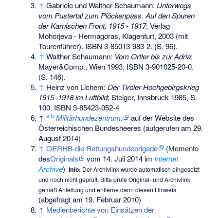
↑
Gabriele und Walther Schaumann:
Unterwegs
vom Pustertal zum Plöckenpass. Auf den Spuren
der Karnischen Front, 1915 - 1917
; Verlag
Mohorjeva - Hermagoras, Klagenfurt, 2003 (mit
Tourenführer).
ISBN 3-85013-983-2
. (S. 96).
↑
Walther Schaumann:
Vom Ortler bis zur Adria
;
Mayer&Comp., Wien 1993;
ISBN 3-901025-20-0
.
(S. 146).
↑
Heinz von Lichem:
Der Tiroler Hochgebirgskrieg
1915–1918 im Luftbild
; Steiger, Innsbruck 1985, S.
100.
ISBN 3-85423-052-4
a
b
↑
Militärhundezentrum.
auf der Website des
Österreichischen Bundesheeres (aufgerufen am 29.
August 2014)
↑
OERHB-die Rettungshundebrigade
(
Memento
des
Originals
vom 14. Juli 2014 im
Internet
Archive
)
Info:
Der Archivlink wurde automatisch eingesetzt
und noch nicht geprüft. Bitte prüfe Original- und Archivlink
gemäß
Anleitung
und entferne dann diesen Hinweis.
(abgefragt am 19. Februar 2010)
↑
Medienberichte von Einsätzen der