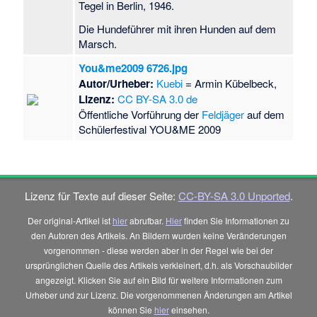
Tegel in Berlin, 1946.
Die Hundeführer mit ihren Hunden auf dem
Marsch.
You&me2009 6726.jpg
Autor/Urheber:
Kuebi
= Armin Kübelbeck,
Lizenz:
CC BY-SA 3.0 de
Öffentliche Vorführung der
Feldjäger
auf dem
Schülerfestival YOU&ME 2009
Lizenz für Texte auf dieser Seite:
CC-BY-SA 3.0 Unported
.
Der original-Artikel ist
hier
abrufbar.
Hier
finden Sie Informationen zu
den Autoren des Artikels. An Bildern wurden keine Veränderungen
vorgenommen - diese werden aber in der Regel wie bei der
ursprünglichen Quelle des Artikels verkleinert, d.h. als Vorschaubilder
angezeigt. Klicken Sie auf ein Bild für weitere Informationen zum
Urheber und zur Lizenz. Die vorgenommenen Änderungen am Artikel
können Sie
hier
einsehen.