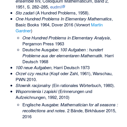
ensemble fini
, Colloquium Mathematicum, Band 2,
1951, S. 282–285,
eudml
Sto zadań
(A Hundred Problems, 1958).
One Hundred Problems In Elementary Mathematics
,
Basic Books 1964, Dover 2016 (Vorwort
Martin
Gardner
)
One Hundred Problems in Elementary Analysis
,
Pergamon Press 1963
Deutsche Ausgabe:
100 Aufgaben : hundert
Probleme aus der elementaren Mathematik.
Harri
Deutsch 1968
100 neue Aufgaben
, Harri Deutsch 1973
Orzeł czy reszka
(Kopf oder Zahl, 1961), Warschau,
PWN 2010.
Słownik racjonalny
(Ein rationales Wörterbuch, 1980).
Wspomnienia i zapiski
(Erinnerungen und
Aufzeichnungen, 1992, 2010)
Englische Ausgabe:
Mathematician for all seasons :
recollections and notes.
2 Bände, Birkhäuser 2015,
2016