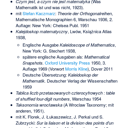
Czym jest, a czym nie jest matematyka
(Was
Mathematik ist und was nicht, 1923).
mit
Stefan Kaczmarz
:
Theorie der Orthogonalreihen
,
Mathematische Monographien 6, Warschau 1936, 2.
Auflage: New York: Chelsea Publ. 1951
Kalejdoskop matematyczny
, Lwów, Książnica Atlas
1938,
Englische Ausgabe
Kaleidoscope of Mathematics
,
New York: G. Stechert 1938,
spätere englische Ausgaben als:
Mathematical
Snapshots.
Oxford University Press
1950, 3.
Auflage 1969 (Vorwort
Morris Kline
), Dover 2011
Deutsche Übersetzung:
Kaleidoskop der
Mathematik.
Deutscher Verlag der Wissenschaften
1959
Tablica liczb przetasowanych czterocyfrowych : table
of shuffled four-digit numbers
, Warschau 1954
Taksonomia wrocławska
(A Wroclaw Taxonomy; mit
anderen, 1951).
mit K. Florek, J. Łukaszewicz, J. Perkal und S.
Zubrzycki:
Sur la liaison et la division des points d'un