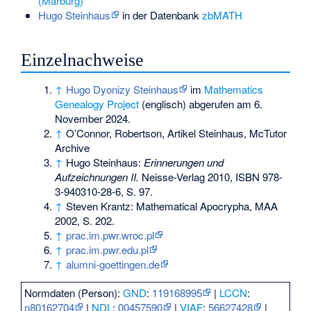
(Marburg)
Hugo Steinhaus
in der Datenbank
zbMATH
Einzelnachweise
↑
Hugo Dyonizy Steinhaus
im
Mathematics
Genealogy Project
(englisch)
abgerufen am 6.
November 2024.
↑
O’Connor, Robertson, Artikel Steinhaus, McTutor
Archive
↑
Hugo Steinhaus:
Erinnerungen und
Aufzeichnungen II.
Neisse-Verlag 2010,
ISBN 978-
3-940310-28-6
, S. 97.
↑
Steven Krantz: Mathematical Apocrypha, MAA
2002, S. 202.
↑
prac.im.pwr.wroc.pl
↑
prac.im.pwr.edu.pl
↑
alumni-goettingen.de
Normdaten (Person):
GND
:
119168995
|
LCCN
:
n80162704
|
NDL
:
00457590
|
VIAF
:
56627428
|