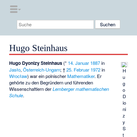
Hugo Steinhaus
Hugo Dyonizy Steinhaus
(*
14. Januar
1887
in
Jasło
,
Österreich-Ungarn
; †
25. Februar
1972
in
H
Wrocław
) war ein polnischer
Mathematiker
. Er
u
gehörte zu den Begründern und führenden
g
Wissenschaftlern der
Lemberger mathematischen
o
Schule
.
D
io
ni
z
y
S
t