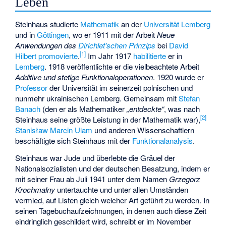
Leben
Steinhaus studierte
Mathematik
an der
Universität Lemberg
und in
Göttingen
, wo er 1911 mit der Arbeit
Neue
Anwendungen des
Dirichlet’schen Prinzips
bei
David
[
1
]
Hilbert
promovierte
.
Im Jahr 1917
habilitierte
er in
Lemberg
. 1918 veröffentlichte er die vielbeachtete Arbeit
Additive und stetige Funktionaloperationen
. 1920 wurde er
Professor
der Universität im seinerzeit polnischen und
nunmehr ukrainischen Lemberg. Gemeinsam mit
Stefan
Banach
(den er als Mathematiker
„entdeckte“
, was nach
[
2
]
Steinhaus seine größte Leistung in der Mathematik war),
Stanisław Marcin Ulam
und anderen Wissenschaftlern
beschäftigte sich Steinhaus mit der
Funktionalanalysis
.
Steinhaus war Jude und überlebte die Gräuel der
Nationalsozialisten und der deutschen Besatzung, indem er
mit seiner Frau ab Juli 1941 unter dem Namen
Grzegorz
Krochmalny
untertauchte und unter allen Umständen
vermied, auf Listen gleich welcher Art geführt zu werden. In
seinen Tagebuchaufzeichnungen, in denen auch diese Zeit
eindringlich geschildert wird, schreibt er im November