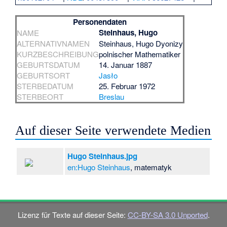
Personendaten
Steinhaus, Hugo
NAME
ALTERNATIVNAMEN
Steinhaus, Hugo Dyonizy
KURZBESCHREIBUNG
polnischer Mathematiker
GEBURTSDATUM
14. Januar 1887
GEBURTSORT
Jasło
STERBEDATUM
25. Februar 1972
STERBEORT
Breslau
Auf dieser Seite verwendete Medien
Hugo Steinhaus.jpg
en:Hugo Steinhaus
, matematyk
Lizenz für Texte auf dieser Seite:
CC-BY-SA 3.0 Unported
.