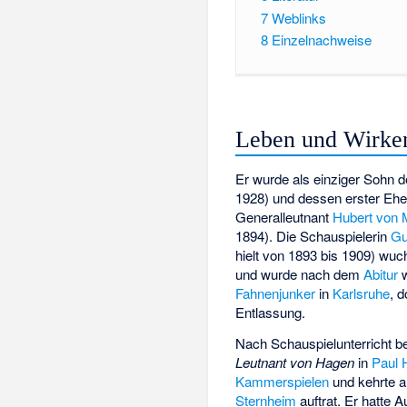
7
Weblinks
8
Einzelnachweise
Leben und Wirke
Er wurde als einziger Sohn
1928) und dessen erster Ehe
Generalleutnant
Hubert von 
1894). Die Schauspielerin
Gu
hielt von 1893 bis 1909) wuc
und wurde nach dem
Abitur
w
Fahnenjunker
in
Karlsruhe
, 
Entlassung.
Nach Schauspielunterricht b
Leutnant von Hagen
in
Paul 
Kammerspielen
und kehrte a
Sternheim
auftrat. Er hatte A