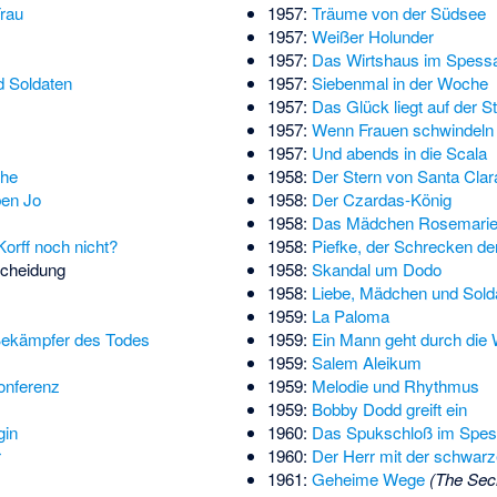
Frau
1957:
Träume von der Südsee
1957:
Weißer Holunder
1957:
Das Wirtshaus im Spessa
d Soldaten
1957:
Siebenmal in der Woche
1957:
Das Glück liegt auf der S
1957:
Wenn Frauen schwindeln
1957:
Und abends in die Scala
che
1958:
Der Stern von Santa Clar
ben Jo
1958:
Der Czardas-König
1958:
Das Mädchen Rosemari
orff noch nicht?
1958:
Piefke, der Schrecken d
scheidung
1958:
Skandal um Dodo
1958:
Liebe, Mädchen und Sold
1959:
La Paloma
Bekämpfer des Todes
1959:
Ein Mann geht durch die
1959:
Salem Aleikum
konferenz
1959:
Melodie und Rhythmus
1959:
Bobby Dodd greift ein
gin
1960:
Das Spukschloß im Spes
r
1960:
Der Herr mit der schwar
1961:
Geheime Wege
(The Sec