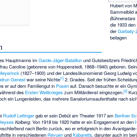
Hubert von M
Sammelbild a
Bühnenstars
die 1933 den
der
Garbaty-Z
beilagen
n
 des Hauptmanns im
Garde-Jäger-Bataillon
und Gutsbesitzers Friedri
frau Caroline (geborene von Hoppenstedt, 1868–1940) geboren. Sein
Meyerinck
(1827–1900) und der Landesökonomierat
Georg Ludwig v
[
1
]
drun Genest
war seine Nichte
2. Grades. Seit der frühen Scheidung
hs er auf dem Familiengut in
Posen
auf. Danach besuchte er ein Gy
[
2
]
ährend des
Ersten Weltkrieges
zum Militärdienst eingezogen.
Kurz
doch ein Lungenleiden, das mehrere Sanatoriumsaufenthalte nach sich
ei
Rudolf Lettinger
gab er sein Debüt am Theater 1917 am
Berliner S
Heyses
Kolberg
. Von 1918 bis 1920 hatte er ein Engagement an den
nschließend nach Berlin zurück, wo er erfolgreich in den Avantgard
uftritte in verschiedenen
Revuen
und
Kabaretts
, darunter auch im b