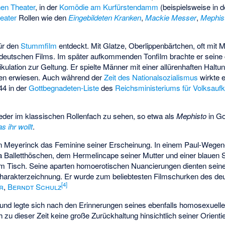
en Theater
, in der
Komödie am Kurfürstendamm
(beispielsweise in 
eater
Rollen wie den
Eingebildeten Kranken
,
Mackie Messer
,
Mephis
ür den
Stummfilm
entdeckt. Mit Glatze, Oberlippenbärtchen, oft mit 
 deutschen Films. Im später aufkommenden Tonfilm brachte er seine 
lation zur Geltung. Er spielte Männer mit einer allürenhaften Haltung
ken erwiesen. Auch während der
Zeit des Nationalsozialismus
wirkte e
44 in der
Gottbegnadeten-Liste
des
Reichsministeriums für Volksauf
der im klassischen Rollenfach zu sehen, so etwa als
Mephisto
in G
s ihr wollt
.
on Meyerinck das Feminine seiner Erscheinung. In einem Paul-Wegener
a Balletthöschen, dem Hermelincape seiner Mutter und einer blauen 
m Tisch. Seine aparten homoerotischen Nuancierungen dienten sein
Charakterzeichnung. Er wurde zum beliebtesten Filmschurken des de
[
4
]
r
,
Berndt Schulz
und legte sich nach den Erinnerungen seines ebenfalls homosexuell
 zu dieser Zeit keine große Zurückhaltung hinsichtlich seiner Orienti