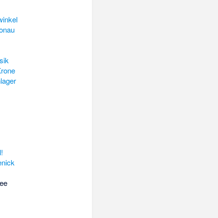
inkel
Donau
sik
Krone
lager
!
nick
ee