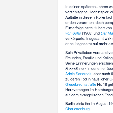
In seinen späteren Jahren w
verschlagene Hochstapler, c
Auftritte in diesem Rollenfa
er den verarmten, doch pompö
Filmerfolge hatte Hubert vo
von Soho
(1968) und
Der Ma
verkörperte. Insgesamt wirkt
er es insgesamt auf mehr als
Sein Privatleben verstand v
Freunden, Familie und Kolleg
Seine Erinnerungen erschien
Freundinnen
, in denen er üb
Adele Sandrock
, aber auch ü
zu deren Tod in häuslicher 
Giesebrechtstraße
Nr. 18 gel
Herzversagen im Hamburger 
auf dem evangelischen Frie
Berlin ehrte ihn im August 
Charlottenburg
.