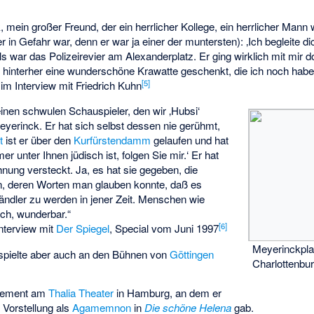
 mein großer Freund, der ein herrlicher Kollege, ein herrlicher Mann 
 in Gefahr war, denn er war ja einer der muntersten): ‚Ich begleite di
s war das Polizeirevier am Alexanderplatz. Er ging wirklich mit mir d
ir hinterher eine wunderschöne Krawatte geschenkt, die ich noch habe
[
5
]
:
im Interview mit Friedrich Kuhn
einen schwulen Schauspieler, den wir ‚Hubsi‘
yerinck. Er hat sich selbst dessen nie gerühmt,
t
ist er über den
Kurfürstendamm
gelaufen und hat
r unter Ihnen jüdisch ist, folgen Sie mir.‘ Er hat
hnung versteckt. Ja, es hat sie gegeben, die
, deren Worten man glauben konnte, daß es
ändler zu werden in jener Zeit. Menschen wie
ich, wunderbar.“
[
6
]
nterview mit
Der Spiegel
, Special vom Juni 1997
Meyerinckplat
 spielte aber auch an den Bühnen von
Göttingen
Charlottenbu
agement am
Thalia Theater
in Hamburg, an dem er
 Vorstellung als
Agamemnon
in
Die schöne Helena
gab.