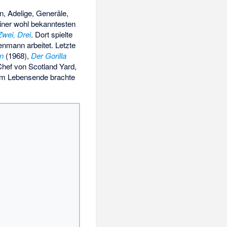
n, Adelige, Generäle,
einer wohl bekanntesten
Zwei, Drei
. Dort spielte
enmann arbeitet. Letzte
en
(1968),
Der Gorilla
 Chef von Scotland Yard,
inem Lebensende brachte