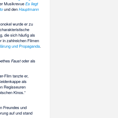
der Musikrevue
Es liegt
to
und den
Hauptmann
Monokel wurde er zu
charakteristische
, die sich häufig als
r in zahlreichen Filmen
klärung und Propaganda
.
oethes
Faust
oder als
-Film tanzte er,
Seidenkappe als
en Regisseuren
utschen Kinos.“
en Freundes und
erung auf und stand