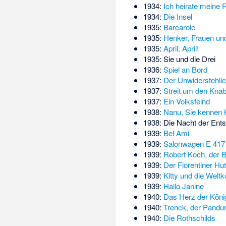
1934:
Ich heirate meine 
1934:
Die Insel
1935:
Barcarole
1935:
Henker, Frauen un
1935:
April, April!
1935:
Sie und die Drei
1936:
Spiel an Bord
1937:
Der Unwiderstehli
1937:
Streit um den Kna
1937:
Ein Volksfeind
1938:
Nanu, Sie kennen K
1938:
Die Nacht der Ent
1939:
Bel Ami
1939:
Salonwagen E 417
1939:
Robert Koch, der 
1939:
Der Florentiner Hut
1939:
Kitty und die Welt
1939:
Hallo Janine
1940:
Das Herz der Köni
1940:
Trenck, der Pandu
1940:
Die Rothschilds