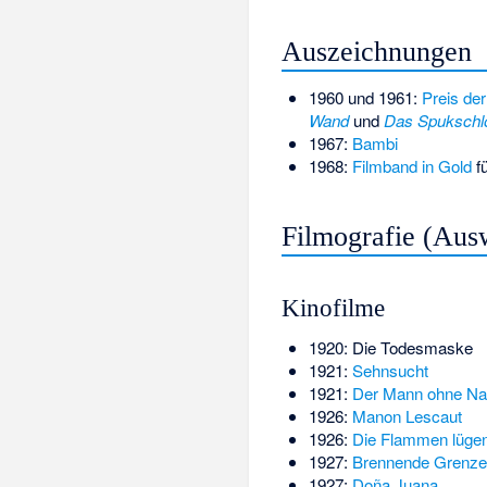
Auszeichnungen
1960 und 1961:
Preis der
Wand
und
Das Spukschl
1967:
Bambi
1968:
Filmband in Gold
fü
Filmografie (Aus
Kinofilme
1920: Die Todesmaske
1921:
Sehnsucht
1921:
Der Mann ohne N
1926:
Manon Lescaut
1926:
Die Flammen lüge
1927:
Brennende Grenze
1927:
Doña Juana