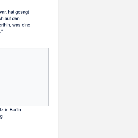
war, hat gesagt
ch auf den
orthin, was eine
.“
z in Berlin-
rg