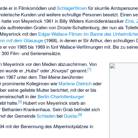
urde er in Filmkomödien und
Schlagerfilmen
für skurrile Amtspersone
holerische Kunden und weitere schrullige Personen besetzt. Einen s
ch hatte von Meyerinck 1961 in Billy Wilders Komödienklassiker
Eins, 
s auftretenden Grafen von Droste-Schattenburg, der nun als Toilett
n Meyerinck mit den
Edgar-Wallace-Filmen
Im Banne des Unheimlich
nn mit dem Glasauge
(1968), in denen er Sir Arthur, den schrulligen
e er von 1965 bis 1969 in fünf Wallace-Verfilmungen mit. Bis zu se
 300 Film- und Serieneinsätze.
on Meyerinck vor den Medien abzuschirmen. Von
[
7
]
en wurde er „Hubsi“ oder „Knurpsi“ genannt.
en 1967 unter dem Titel
Meine berühmten
er prominente Kolleginnen wie
Marlene Dietrich
oder
ber seine geliebte Mutter berichtet, mit der er bis
Gemeinschaft in der
Berlin-Charlottenburger
[
2
]
ebt hatte.
Hubert von Meyerinck starb an
Bethanien-Krankenhaus. Sein Grab befindet sich
[
8
]
dhof der Gemeinde
Schladen
bei
Goslar
.
1994 mit der Benennung des
Meyerinckplatzes
in