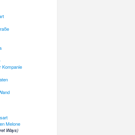
rt
traße
a
e
er Kompanie
aten
 Wand
sart
zen Melone
ret Ways)