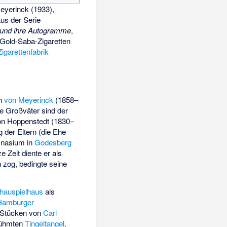
eyerinck (1933),
us der Serie
 und ihre Autogramme
,
 Gold-Saba-Zigaretten
igarettenfabrik
ch
von Meyerinck
(1858–
e Großväter sind der
on Hoppenstedt
(1830–
 der Eltern (die Ehe
mnasium in
Godesberg
e Zeit diente er als
 zog, bedingte seine
chauspielhaus
als
Hamburger
e-Stücken von
Carl
erühmten
Tingeltangel
.