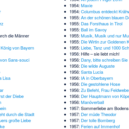
1954:
Maxie
r
1954:
Columbus entdeckt Krähw
1955:
An der schönen blauen 
rz
1955:
Das Forsthaus in Tirol
1955:
Ball im Savoy
rch die Männer
1955:
Musik, Musik und nur Mu
1955:
Die Wirtin zur Goldenen 
, König von Bayern
1955:
Liebe, Tanz und 1000 Sch
1956:
Hilfe – sie liebt mich!
 von Sans-souci
1956:
Dany, bitte schreiben Sie
1956:
Die wilde Auguste
e
1956:
Santa Lucia
 Lisa
1956:
IA in Oberbayern
1956:
Die gestohlene Hose
ar
1956:
Zu Befehl, Frau Feldwebel
st der Diebe
1956:
Der Hauptmann von Köpe
n
1956:
Manöverball
ein
1957: Sommerliebe am Bodens
eht durch die Stadt
1957:
Der müde Theodor
ers große Liebe
1957:
Der tolle Bomberg
ske
1957:
Ferien auf Immenhof