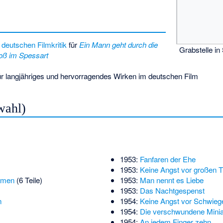
 deutschen Filmkritik
für
Ein Mann geht durch die
Grabstelle in
oß im Spessart
r langjähriges und hervorragendes Wirken im deutschen Film
wahl)
1953:
Fanfaren der Ehe
1953:
Keine Angst vor großen T
amen
(6 Teile)
1953:
Man nennt es Liebe
1953:
Das Nachtgespenst
n
1954:
Keine Angst vor Schwieg
1954:
Die verschwundene Minia
1954:
An jedem Finger zehn