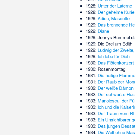
1928:
Unter der Laterne
1928:
Der geheime Kurie
1929:
Adieu, Mascotte
1929:
Das brennende He
1929:
Diane
1929:
Jennys Bummel du
1929:
Die Drei um Edith
1929:
Ludwig der Zweite
1929:
Ich lebe für Dich
1930:
Das Flötenkonzert
1930:
Rosenmontag
1931:
Die heilige Flamm
1931:
Der Raub der Mona
1932:
Der weiße Dämon
1932:
Der schwarze Hus
1933:
Manolescu, der Für
1933:
Ich und die Kaiseri
1933:
Der Traum vom Rh
1933:
Ein Unsichtbarer g
1933:
Des jungen Dessau
1934:
Die Welt ohne Ma