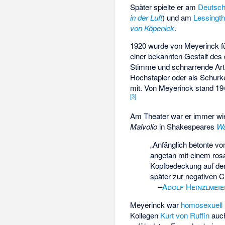
Später spielte er am
Deutsch
in der Luft
) und am
Lessingth
von Köpenick
.
1920 wurde von Meyerinck f
einer bekannten Gestalt des
Stimme und schnarrende Artiku
Hochstapler oder als Schur
mit. Von Meyerinck stand 19
[
3
]
Am Theater war er immer wie
Malvolio
in Shakespeares
Wa
„Anfänglich betonte v
angetan mit einem ros
Kopfbedeckung auf de
später zur negativen 
–
Adolf Heinzlmeie
Meyerinck war
homosexuell
Kollegen
Kurt von Ruffin
auch