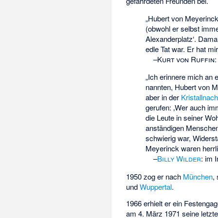
gefährdeten Freunden bei.
„Hubert von Meyerinck,
(obwohl er selbst immer
Alexanderplatz‘. Damal
edle Tat war. Er hat m
–
Kurt von Ruffin
„Ich erinnere mich an 
nannten, Hubert von Me
aber in der
Kristallnach
gerufen: ‚Wer auch imme
die Leute in seiner Wo
anständigen Menschen
schwierig war, Widerst
Meyerinck waren herrl
–
Billy Wilder
:
im I
1950 zog er nach
München
,
und
Wuppertal
.
1966 erhielt er ein Festeng
am 4. März 1971 seine letzte