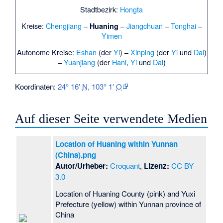
Stadtbezirk:
Hongta
Kreise:
Chengjiang
–
–
Jiangchuan
–
Tonghai
–
Huaning
Yimen
Autonome Kreise:
Eshan
(der
Yi
) –
Xinping
(der
Yi
und
Dai
)
–
Yuanjiang
(der
Hani
,
Yi
und
Dai
)
Koordinaten:
24° 16′
N
,
103° 1′
O
Auf dieser Seite verwendete Medien
Location of Huaning within Yunnan
(China).png
Autor/Urheber:
Croquant
,
Lizenz:
CC BY
3.0
Location of Huaning County (pink) and Yuxi
Prefecture (yellow) within Yunnan province of
China