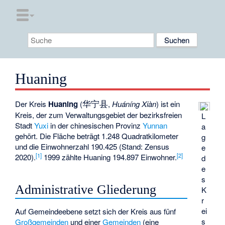
Huaning
华宁县
Der Kreis
Huaning
(
,
Huáníng Xiàn
) ist ein
Kreis, der zum Verwaltungsgebiet der bezirksfreien
L
Stadt
Yuxi
in der chinesischen Provinz
Yunnan
a
gehört. Die Fläche beträgt 1.248 Quadratkilometer
g
und die Einwohnerzahl 190.425 (Stand: Zensus
e
[
1
]
[
2
]
2020).
1999 zählte Huaning 194.897 Einwohner.
d
e
s
Administrative Gliederung
K
r
ei
Auf Gemeindeebene setzt sich der Kreis aus fünf
s
Großgemeinden
und einer
Gemeinden
(eine