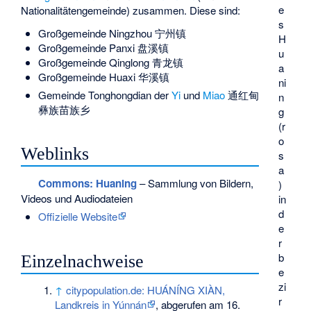
e
Nationalitätengemeinde) zusammen. Diese sind:
s
Großgemeinde
Ningzhou
宁州镇
H
Großgemeinde
Panxi
盘溪镇
u
Großgemeinde
Qinglong
青龙镇
a
Großgemeinde
Huaxi
华溪镇
ni
Gemeinde
Tonghongdian
der
Yi
und
Miao
通红甸
n
彝族苗族乡
g
(r
o
Weblinks
s
a
Commons
: Huaning
– Sammlung von Bildern,
)
Videos und Audiodateien
in
d
Offizielle Website
e
r
b
Einzelnachweise
e
zi
↑
citypopulation.de: HUÁNÍNG XIÀN,
r
Landkreis in Yúnnán
, abgerufen am 16.