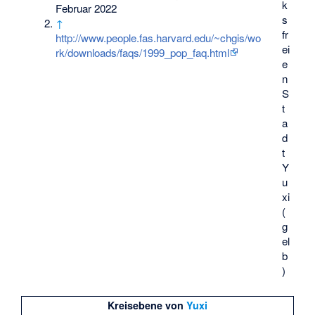
k
Februar 2022
s
↑
fr
http://www.people.fas.harvard.edu/~chgis/wo
ei
rk/downloads/faqs/1999_pop_faq.html
e
n
S
t
a
d
t
Y
u
xi
(
g
el
b
)
Kreisebene von
Yuxi