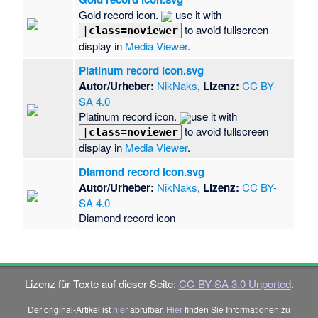
Gold record icon.
use it with
to avoid fullscreen
|
class=noviewer
display in
Media Viewer
.
Platinum record icon.svg
Autor/Urheber:
NikNaks
,
Lizenz:
CC BY-
SA 4.0
Platinum record icon.
use it with
to avoid fullscreen
|
class=noviewer
display in
Media Viewer
.
Diamond record icon.svg
Autor/Urheber:
NikNaks
,
Lizenz:
CC BY-
SA 4.0
Diamond record icon
Lizenz für Texte auf dieser Seite:
CC-BY-SA 3.0 Unported
.
Der original-Artikel ist
hier
abrufbar.
Hier
finden Sie Informationen zu