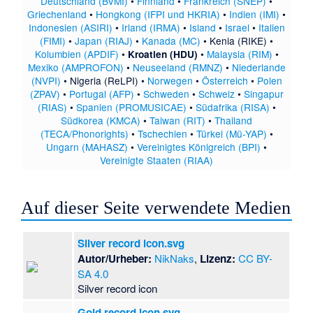
Deutschland (BVMI)
•
Finnland
•
Frankreich (SNEP)
•
Griechenland
•
Hongkong (IFPI und HKRIA)
•
Indien (IMI)
•
Indonesien (ASIRI)
•
Irland (IRMA)
•
Island
•
Israel
•
Italien
(FIMI)
•
Japan (RIAJ)
•
Kanada (MC)
•
Kenia (RIKE)
•
Kolumbien (APDIF)
•
•
Malaysia (RIM)
•
Kroatien (HDU)
Mexiko (AMPROFON)
•
Neuseeland (RMNZ)
•
Niederlande
(NVPI)
•
Nigeria (ReLPI)
•
Norwegen
•
Österreich
•
Polen
(ZPAV)
•
Portugal (AFP)
•
Schweden
•
Schweiz
•
Singapur
(RIAS)
•
Spanien (PROMUSICAE)
•
Südafrika (RISA)
•
Südkorea (KMCA)
•
Taiwan (RIT)
•
Thailand
(TECA/Phonorights)
•
Tschechien
•
Türkei (Mü-YAP)
•
Ungarn (MAHASZ)
•
Vereinigtes Königreich (BPI)
•
Vereinigte Staaten (RIAA)
Auf dieser Seite verwendete Medien
Silver record icon.svg
Autor/Urheber:
NikNaks
,
Lizenz:
CC BY-
SA 4.0
Silver record icon
Gold record icon.svg