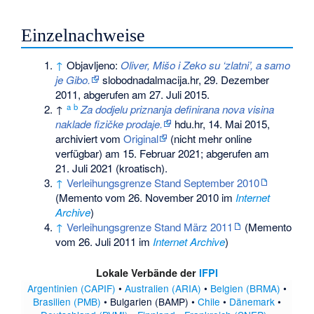
Einzelnachweise
↑
Objavljeno:
Oliver, Mišo i Zeko su ‘zlatni’, a samo
je Gibo.
slobodnadalmacija.hr, 29. Dezember
2011,
abgerufen am 27. Juli 2015
.
a
b
↑
Za dodjelu priznanja definirana nova visina
naklade fizičke prodaje.
hdu.hr, 14. Mai 2015,
archiviert vom
Original
(nicht mehr online
verfügbar) am
15. Februar 2021
;
abgerufen am
21. Juli 2021
(kroatisch).
↑
Verleihungsgrenze Stand September 2010
(
Memento
vom 26. November 2010 im
Internet
Archive
)
↑
Verleihungsgrenze Stand März 2011
(
Memento
vom 26. Juli 2011 im
Internet Archive
)
Lokale Verbände der
IFPI
Argentinien (CAPIF)
•
Australien (ARIA)
•
Belgien (BRMA)
•
Brasilien (PMB)
•
Bulgarien (BAMP)
•
Chile
•
Dänemark
•