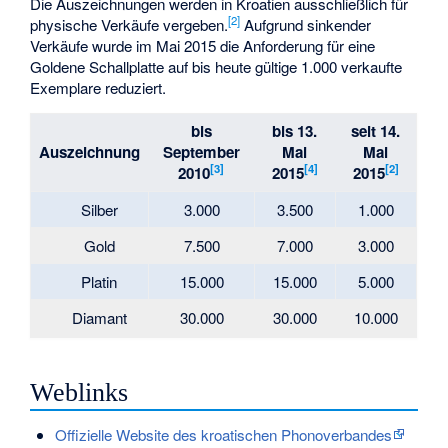
Die Auszeichnungen werden in Kroatien ausschließlich für
[
2
]
physische Verkäufe vergeben.
Aufgrund sinkender
Verkäufe wurde im Mai 2015 die Anforderung für eine
Goldene Schallplatte auf bis heute gültige 1.000 verkaufte
Exemplare reduziert.
bis
bis 13.
seit 14.
Auszeichnung
September
Mai
Mai
[
3
]
[
4
]
[
2
]
2010
2015
2015
Silber
3.000
3.500
1.000
Gold
7.500
7.000
3.000
Platin
15.000
15.000
5.000
Diamant
30.000
30.000
10.000
Weblinks
Offizielle Website des kroatischen Phonoverbandes