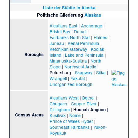
Liste der Städte in Alaska
Politische Gliederung
Alaskas
Aleutians East
|
Anchorage
|
Bristol Bay
|
Denali
|
Fairbanks North Star
|
Haines
|
Juneau
|
Kenai Peninsula
|
Ketchikan Gateway
|
Kodiak
Boroughs
Island
|
Lake and Peninsula
|
Matanuska-Susitna
|
North
Slope
|
Northwest Arctic
|
Petersburg
|
Skagway
|
Sitka
|
Wrangell
|
Yakutat
|
Unorganized Borough
Aleutians West
|
Bethel
|
Chugach
|
Copper River
|
Dillingham
|
|
Hoonah-Angoon
Census Areas
Kusilvak
|
Nome
|
Prince of Wales-Hyder
|
Southeast Fairbanks
|
Yukon-
Koyukuk