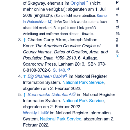
P
of Skagway, ehemals im
Original
(nicht
ei
mehr online verfügbar)
;
abgerufen am 1. Juli
n
2008
(englisch).
(
Seite nicht mehr abrufbar
.
Suche
g
in Webarchiven
)
Info:
Der Link wurde automatisch
et
als defekt markiert. Bitte prüfe den Link gemäß
ra
Anleitung
und entferne dann diesen Hinweis.
g
↑
Charles Curry Aiken, Joseph Nathan
e
Kane:
The American Counties: Origins of
n.
County Names, Dates of Creation, Area, and
[
4
]
Population Data, 1950–2010
. 6. Auflage.
Scarecrow Press, Lanham 2013,
ISBN 978-
0-8108-8762-6
,
S. 140.
↑
Big Shaheen Cabin
im National Register
Information System.
National Park Service
,
abgerufen am 2. Februar 2022.
↑
Suchmaske Datenbank
im National Register
Information System.
National Park Service
,
abgerufen am 2. Februar 2022.
Weekly List
im National Register Information
System.
National Park Service
, abgerufen am 2.
Februar 2022.