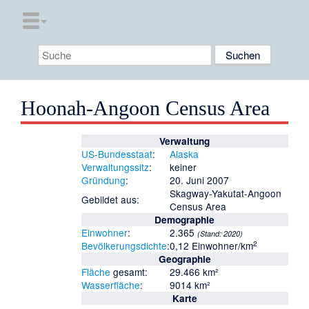
Hoonah-Angoon Census Area
Verwaltung
US-Bundesstaat
:
Alaska
Verwaltungssitz
:
keiner
Gründung
:
20. Juni 2007
Skagway-Yakutat-Angoon
Gebildet aus:
Census Area
Demographie
Einwohner
:
2.365
(Stand:
2020
)
2
Bevölkerungsdichte
:
0,12 Einwohner/km
Geographie
Fläche
gesamt:
29.466 km²
Wasserfläche
:
9014 km²
Karte