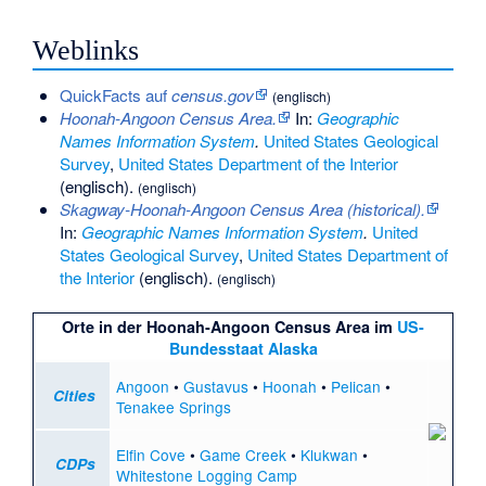
Weblinks
QuickFacts auf
census.gov
(englisch)
Hoonah-Angoon Census Area.
In:
Geographic
Names Information System
.
United States Geological
Survey
,
United States Department of the Interior
(englisch).
(englisch)
Skagway-Hoonah-Angoon Census Area (historical).
In:
Geographic Names Information System
.
United
States Geological Survey
,
United States Department of
the Interior
(englisch).
(englisch)
Orte in der
Hoonah-Angoon Census Area
im
US-
Bundesstaat
Alaska
Angoon
•
Gustavus
•
Hoonah
•
Pelican
•
Cities
Tenakee Springs
Elfin Cove
•
Game Creek
•
Klukwan
•
CDPs
Whitestone Logging Camp