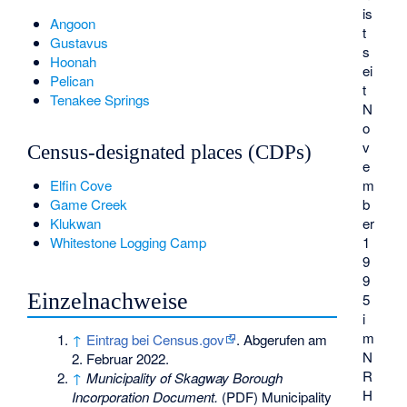
is
Angoon
t
Gustavus
s
Hoonah
ei
Pelican
t
Tenakee Springs
N
o
v
Census-designated places (CDPs)
e
m
Elfin Cove
b
Game Creek
er
Klukwan
1
Whitestone Logging Camp
9
9
Einzelnachweise
5
i
m
↑
Eintrag bei Census.gov
. Abgerufen am
N
2. Februar 2022.
R
↑
Municipality of Skagway Borough
H
Incorporation Document.
(PDF) Municipality