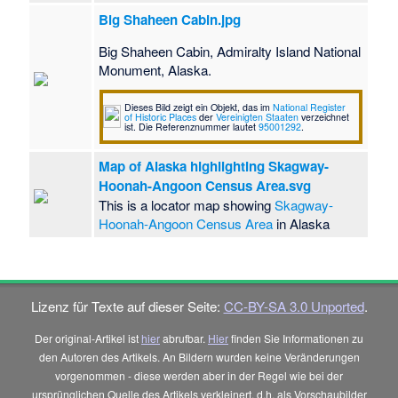
Big Shaheen Cabin.jpg
Big Shaheen Cabin, Admiralty Island National
Monument, Alaska.
Dieses Bild zeigt ein Objekt, das im
National Register
of Historic Places
der
Vereinigten Staaten
verzeichnet
ist. Die Referenznummer lautet
95001292
.
Map of Alaska highlighting Skagway-
Hoonah-Angoon Census Area.svg
This is a locator map showing
Skagway-
Hoonah-Angoon Census Area
in Alaska
Lizenz für Texte auf dieser Seite:
CC-BY-SA 3.0 Unported
.
Der original-Artikel ist
hier
abrufbar.
Hier
finden Sie Informationen zu
den Autoren des Artikels. An Bildern wurden keine Veränderungen
vorgenommen - diese werden aber in der Regel wie bei der
ursprünglichen Quelle des Artikels verkleinert, d.h. als Vorschaubilder