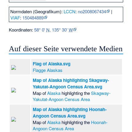
Normdaten (Geografikum):
LCCN
:
no2008067434
|
VIAF
:
150484889
Koordinaten:
58° 0′
N
,
135° 30′
W
Auf dieser Seite verwendete Medien
Flag of Alaska.svg
Flagge Alaskas
Map of Alaska highlighting Skagway-
Yakutat-Angoon Census Area.svg
Map of
Alaska
highlighting the
Skagway-
Yakutat-Angoon Census Area
Map of Alaska highlighting Hoonah-
Angoon Census Area.svg
Map of
Alaska
highlighting the
Hoonah-
Angoon Census Area