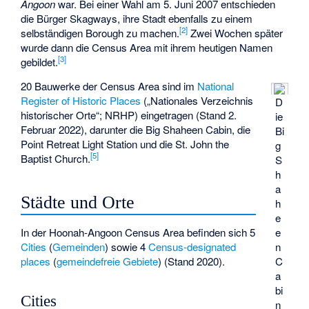
Angoon
war. Bei einer Wahl am 5. Juni 2007 entschieden
die Bürger Skagways, ihre Stadt ebenfalls zu einem
[
2
]
selbständigen Borough zu machen.
Zwei Wochen später
wurde dann die Census Area mit ihrem heutigen Namen
[
3
]
gebildet.
20 Bauwerke der Census Area sind im
National
Register of Historic Places
(„Nationales Verzeichnis
D
historischer Orte“; NRHP) eingetragen (Stand 2.
ie
Februar 2022), darunter die
Big Shaheen Cabin
, die
Bi
Point Retreat Light Station
und die
St. John the
g
[
5
]
Baptist Church
.
S
h
a
Städte und Orte
h
e
e
In der Hoonah-Angoon Census Area befinden sich 5
n
Cities
(
Gemeinden
) sowie 4
Census-designated
C
places
(
gemeindefreie Gebiete
) (Stand 2020).
a
bi
Cities
n