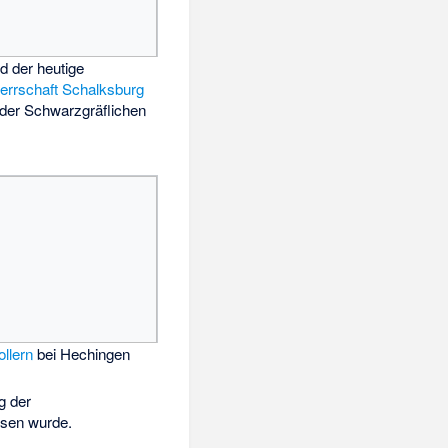
 der heutige
errschaft Schalksburg
der Schwarzgräflichen
llern
bei Hechingen
g der
esen wurde.