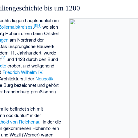
liengeschichte bis um 1200
chts liegen hauptsächlich im
[
5
]
[
6
]
Zollernalbkreises
,
wo sich
rg Hohenzollern beim Ortsteil
ngen
am Nordrand der
 Das ursprüngliche Bauwerk
dem 11. Jahrhundert, wurde
[
7
]
t
und 1423 durch den Bund
dte
erobert und weitgehend
eß
Friedrich Wilhelm IV.
rchitekturstil der
Neugotik
tte Burg bezeichnet und gehört
der brandenburg-preußischen
ilie befindet sich mit
rin occiduntur“ in der
thold von Reichenau
, in der die
en gekommenen Hohenzollern
 und Wezil (Werner) waren