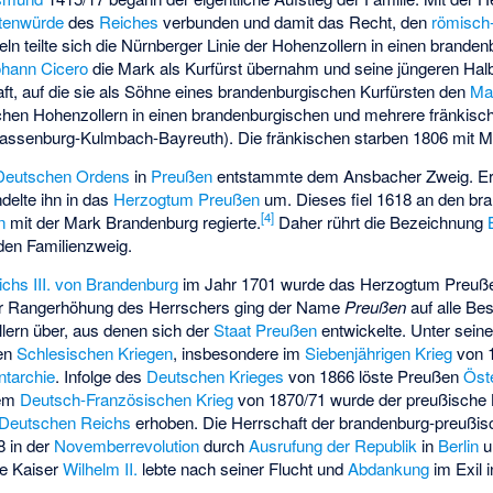
stenwürde
des
Reiches
verbunden und damit das Recht, den
römisch
eln teilte sich die Nürnberger Linie der Hohenzollern in einen brand
hann Cicero
die Mark als Kurfürst übernahm und seine jüngeren Halbbr
ft, auf die sie als Söhne eines brandenburgischen Kurfürsten den
Mar
ischen Hohenzollern in einen brandenburgischen und mehrere fränkisc
assenburg-Kulmbach-Bayreuth). Die fränkischen starben 1806 mit 
Deutschen Ordens
in
Preußen
entstammte dem Ansbacher Zweig. E
elte ihn in das
Herzogtum Preußen
um. Dieses fiel 1618 an den br
[
4
]
n
mit der Mark Brandenburg regierte.
Daher rührt die Bezeichnung
den Familienzweig.
ichs III. von Brandenburg
im Jahr 1701 wurde das Herzogtum Preu
er Rangerhöhung des Herrschers ging der Name
Preußen
auf alle Be
ern über, aus denen sich der
Staat Preußen
entwickelte. Unter sei
den
Schlesischen Kriegen
, insbesondere im
Siebenjährigen Krieg
von 1
ntarchie
. Infolge des
Deutschen Krieges
von 1866 löste Preußen
Öst
dem
Deutsch-Französischen Krieg
von 1870/71 wurde der preußische
Deutschen Reichs
erhoben. Die Herrschaft der brandenburg-preußis
 in der
Novemberrevolution
durch
Ausrufung der Republik
in
Berlin
u
zte Kaiser
Wilhelm II.
lebte nach seiner Flucht und
Abdankung
im Exil 