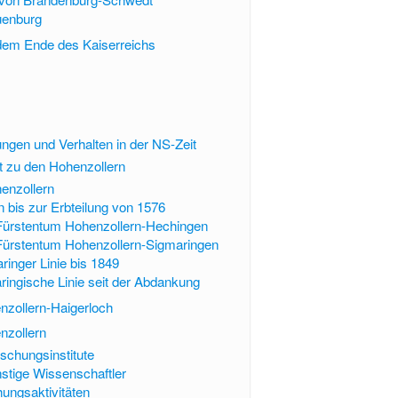
uenburg
 dem Ende des Kaiserreichs
ngen und Verhalten in der NS-Zeit
t zu den Hohenzollern
enzollern
 bis zur Erbteilung von 1576
Fürstentum Hohenzollern-Hechingen
Fürstentum Hohenzollern-Sigmaringen
ringer Linie bis 1849
ringische Linie seit der Abdankung
nzollern-Haigerloch
nzollern
schungsinstitute
stige Wissenschaftler
hungsaktivitäten