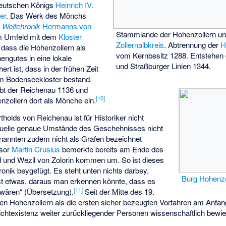
deutschen Königs
Heinrich IV.
ier
. Das Werk des Mönchs
e
Weltchronik
Hermanns von
Stammlande der Hohenzollern und
m Umfeld mit dem
Kloster
Zollernalbkreis
. Abtrennung der
H
dass die Hohenzollern als
vom Kernbesitz 1288. Entstehen 
ngutes in eine lokale
und Straßburger Linien 1344.
rt ist, dass in der frühen Zeit
em Bodenseekloster bestand.
 Abt der Reichenau 1136 und
[
10
]
enzollern dort als Mönche ein.
rtholds von Reichenau ist für Historiker nicht
 Quelle genaue Umstände des Geschehnisses nicht
nannten zudem nicht als Grafen bezeichnet
sor
Martin Crusius
bemerkte bereits am Ende des
d und Wezil von Zolorin kommen um. So ist dieses
nik beygefügt. Es steht unten nichts darbey,
Burg Hohenzo
st etwas, daraus man erkennen könnte, dass es
[
11
]
wären“ (Übersetzung).
Seit der Mitte des 19.
den Hohenzollern als die ersten sicher bezeugten Vorfahren am Anfan
Nichtexistenz weiter zurückliegender Personen wissenschaftlich bewi