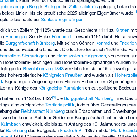
gleichnamigen Berg
in
Bisingen
im
Zollernalbkreis
gelegen, befand sic
[
beider Linien, bis die preußische 2025 alleiniger Eigentümer wurde.
ptsitz bis heute auf
Schloss Sigmaringen
.
drich von Zollern († 1125) wurde das Geschlecht 1111 zu
Grafen
mit
von
Hechingen
. Sein Enkel
Friedrich III.
erwarb 1191 durch Heirat sowie
die
Burggrafschaft Nürnberg
. Mit seinen Söhnen
Konrad
und
Friedrich
und die schwäbische Linie auf. Die letztere teilte sich 1576 in die Fa
henzollern-Sigmaringen
und
Hohenzollern-Haigerloch
, von denen nur
von Hohenzollern-Hechingen und Hohenzollern-Sigmaringen wurden 16
 Infolge der
Revolution von 1848
verzichteten sie auf ihre jeweilige L
 das hohenzollerische
Königreich Preußen
und wurden als
Hohenzoll
rk
Sigmaringen. Angehörige des Hauses Hohenzollern-Sigmaringen e
ter als Könige des
Königreichs Rumänien
erneut politische Bedeutu
[
3
]
n hatten von 1192 bis 1427
die
Burggrafschaft Nürnberg
inne. Das B
rdings eine erfolgreiche
Territorialpolitik
, indem über Generationen das
gebung der
Reichsstadt Nürnberg
durch Erbschaften und Erwerbunge
rt werden konnte. Auf dem Gebiet der Burggrafschaft hatten sich bere
d
Kulmbach
entwickelt, die bis zum Anfang des 19. Jahrhunderts unter
der
Belehnung
des Burggrafen
Friedrich VI.
1397 mit der
Mark Brande
ismund
1415/17 begann der eigentliche Aufstieg der Familie. Mit der H