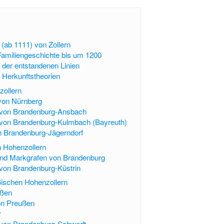
(ab 1111) von Zollern
amiliengeschichte bis um 1200
 der entstandenen Linien
e Herkunftstheorien
zollern
von Nürnberg
 von Brandenburg-Ansbach
 von Brandenburg-Kulmbach (Bayreuth)
n Brandenburg-Jägerndorf
 Hohenzollern
und Markgrafen von Brandenburg
von Brandenburg-Küstrin
ßischen Hohenzollern
ußen
on Preußen
r
 von Brandenburg-Schwedt