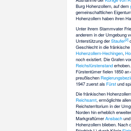
Burg Hohenzollern, auf dem
gemeinschaftlichen Eigentum 
Hohenzollern haben ihren Hau
Unter ihrem Stammvater Frie
anderem in der Umgebung 
[
2
]
Unterstützung der
Staufer
Geschlecht in die fränkische 
Hohenzollern-Hechingen
,
Ho
noch existiert. Die Grafen 
Reichsfürstenstand
erhoben.
Fürstentümer fielen 1850 an
preußischen
Regierungsbezi
1947 zuerst als
Fürst
und spä
Die fränkischen Hohenzoller
Reichsamt
, ermöglichte alle
Reichsterritorium in der Um
Norden hin erheblich erweite
Markgraftümer
Ansbach
un
Hohenzollern blieben. Nach 
Friedrich I.) durch König
Sig