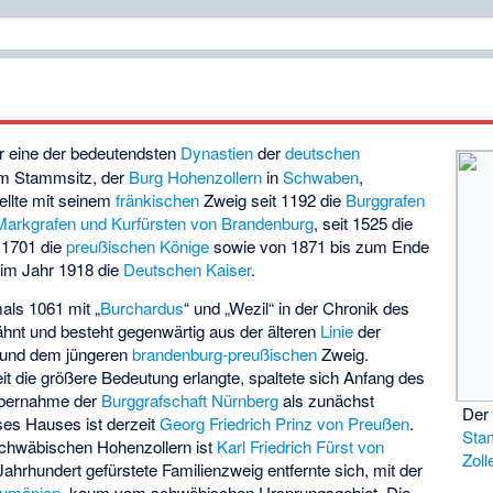
 eine der bedeutendsten
Dynastien
der
deutschen
em Stammsitz, der
Burg Hohenzollern
in
Schwaben
,
ellte mit seinem
fränkischen
Zweig seit 1192 die
Burggrafen
Markgrafen und Kurfürsten von Brandenburg
, seit 1525 die
 1701 die
preußischen Könige
sowie von 1871 bis zum Ende
im Jahr 1918 die
Deutschen Kaiser
.
als 1061 mit „
Burchardus
“ und „Wezil“ in der Chronik des
hnt und besteht gegenwärtig aus der älteren
Linie
der
und dem jüngeren
brandenburg-preußischen
Zweig.
eit die größere Bedeutung erlangte, spaltete sich Anfang des
Übernahme der
Burggrafschaft Nürnberg
als zunächst
Der 
eses Hauses ist derzeit
Georg Friedrich Prinz von Preußen
.
Sta
schwäbischen Hohenzollern ist
Karl Friedrich Fürst von
Zoll
Jahrhundert gefürstete Familienzweig entfernte sich, mit der
Rumänien
, kaum vom schwäbischen Ursprungsgebiet. Die