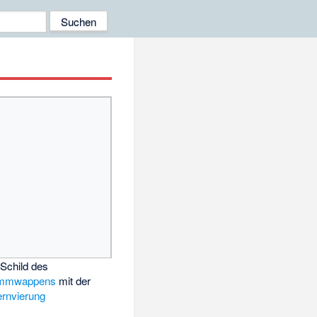
Schild des
mmwappens
mit der
ernvierung