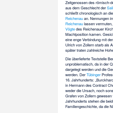
Zeitgenossen des römisch-
aus dem Geschlecht der
Sal
schließt chronologisch an di
Reichenau
an. Nennungen i
Reichenau
lassen vermuten, 
Vögte
des Reichenauer Kirche
Machtposition kamen. Gesiche
eine enge Verbindung mit d
Ulrich von Zollern starb als
später traten zahlreiche Hoh
Die überlieferte Textstelle Be
unproblematisch, da in der
dargelegt werden und die Ge
werden. Der
Tübinger
Profes
16. Jahrhunderts: „Burckhar
in Hermann des Contract Chro
weder die Ursach, noch son
Grafen von Zollern gewesen 
Jahrhunderts stehen die bei
Familiengeschichte, da die 