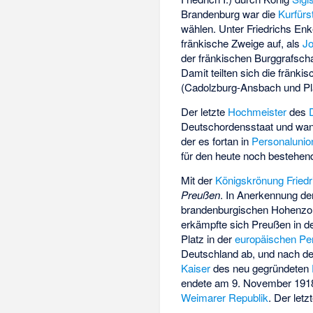
Brandenburg war die
Kurfür
wählen. Unter Friedrichs Enk
fränkische Zweige auf, als
Jo
der fränkischen Burggrafscha
Damit teilten sich die fränk
(Cadolzburg-Ansbach und Pl
Der letzte
Hochmeister
des
Deutschordensstaat und wand
der es fortan in
Personalunio
für den heute noch bestehen
Mit der
Königskrönung Friedr
Preußen
. In Anerkennung d
brandenburgischen Hohenzoll
erkämpfte sich Preußen in 
Platz in der
europäischen Pe
Deutschland ab, und nach 
Kaiser
des neu gegründeten
endete am 9. November 1918
Weimarer Republik
. Der let