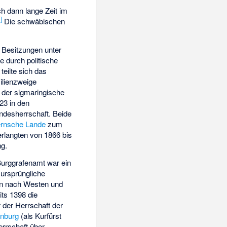
h dann lange Zeit im
1
]
Die schwäbischen
 Besitzungen unter
 durch politische
teilte sich das
milienzweige
 der sigmaringische
23 in den
andesherrschaft. Beide
ernsche Lande
zum
rlangten von 1866 bis
ng.
urggrafenamt war ein
 ursprüngliche
n nach Westen und
its 1398 die
 der Herrschaft der
nburg
(als Kurfürst
errschaft über