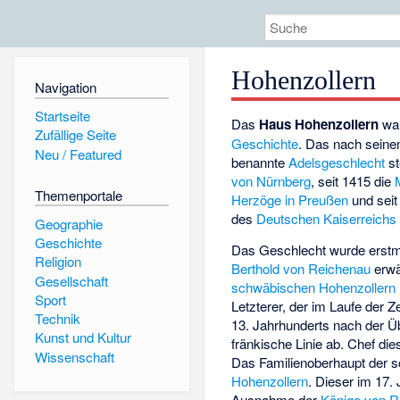
Hohenzollern
Navigation
Startseite
Das
Haus Hohenzollern
war
Zufällige Seite
Geschichte
. Das nach sein
Neu / Featured
benannte
Adelsgeschlecht
st
von Nürnberg
, seit 1415 die
Themenportale
Herzöge in Preußen
und seit
des
Deutschen Kaiserreichs
Geographie
Geschichte
Das Geschlecht wurde erstm
Religion
Berthold von Reichenau
erwä
Gesellschaft
schwäbischen Hohenzollern
Sport
Letzterer, der im Laufe der Z
Technik
13. Jahrhunderts nach der 
Kunst und Kultur
fränkische Linie ab. Chef di
Wissenschaft
Das Familienoberhaupt der 
Hohenzollern
. Dieser im 17. 
Ausnahme der
Könige von 