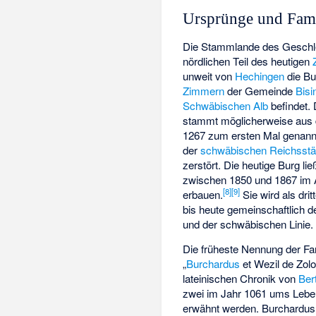
Ursprünge und Fami
Die Stammlande des Geschle
nördlichen Teil des heutigen
unweit von
Hechingen
die Bu
Zimmern
der Gemeinde
Bisi
Schwäbischen Alb
befindet.
stammt möglicherweise aus 
1267 zum ersten Mal genann
der
schwäbischen Reichsstä
zerstört. Die heutige Burg li
zwischen 1850 und 1867 im A
[
8
]
[
9
]
erbauen.
Sie wird als dri
bis heute gemeinschaftlich 
und der schwäbischen Linie.
Die früheste Nennung der Fam
„
Burchardus
et Wezil de Zolo
lateinischen Chronik von
Ber
zwei im Jahr 1061 ums Leb
erwähnt werden. Burchardus