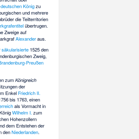
-deutschen König
zu
enburgischen und mehrere
üder die Teilterritorien
kgrafentitel
übertrugen.
he Zweige auf
Markgraf
Alexander
aus.
r
säkularisierte
1525 den
andenburgischen Zweig,
Brandenburg-Preußen
ßen zum
Königreich
sitzungen der
nem Enkel
Friedrich II.
756 bis 1763, einen
erreich
als Vormacht in
 König
Wilhelm I.
zum
chen Hohenzollern
nd dem Entstehen der
in den
Niederlanden
.