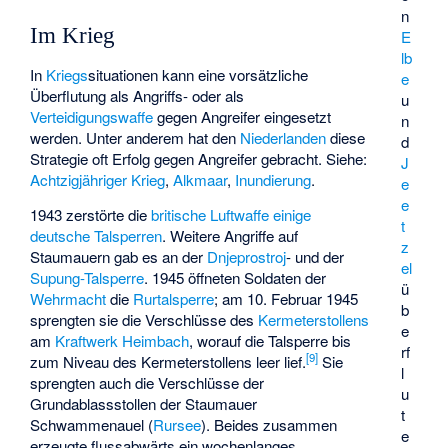
n
Im Krieg
E
lb
In
Kriegs
situationen kann eine vorsätzliche
e
Überflutung als Angriffs- oder als
u
Verteidigungswaffe
gegen Angreifer eingesetzt
n
werden. Unter anderem hat den
Niederlanden
diese
d
Strategie oft Erfolg gegen Angreifer gebracht. Siehe:
J
Achtzigjähriger Krieg
,
Alkmaar
,
Inundierung
.
e
e
1943 zerstörte die
britische Luftwaffe
einige
t
deutsche Talsperren
. Weitere Angriffe auf
z
Staumauern gab es an der
Dnjeprostroj
- und der
el
Supung-Talsperre
. 1945 öffneten Soldaten der
ü
Wehrmacht
die
Rurtalsperre
; am 10. Februar 1945
b
sprengten sie die Verschlüsse des
Kermeterstollens
e
am
Kraftwerk Heimbach
, worauf die Talsperre bis
rf
[
9
]
zum Niveau des Kermeterstollens leer lief.
Sie
l
sprengten auch die Verschlüsse der
u
Grundablassstollen der Staumauer
t
Schwammenauel (
Rursee
). Beides zusammen
e
erzeugte flussabwärts ein wochenlanges