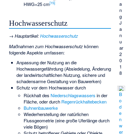
[
15
]
a
HWG+25 cm
n
g
Hochwasserschutz
J
a
n
→
Hauptartikel
:
Hochwasserschutz
u
Maßnahmen zum Hochwasserschutz
können
ar
folgende Aspekte umfassen:
2
0
Anpassung der Nutzung an die
1
Hochwassergefährdung (Absiedelung, Änderung
8
der landwirtschaftlichen Nutzung, sichere und
schadensarme Gestaltung von Bauwerken)
Schutz vor dem Hochwasser durch
B
Rückhalt des
Niederschlagswassers
in der
o
Fläche, oder durch
Regenrückhaltebecken
d
Buhnenbauwerke
e
Wiederherstellung der natürlichen
n
Flussgeometrie (eine große Uferlänge durch
w
viele Bögen)
er
Schutz betroffener Gebiete oder Objekte