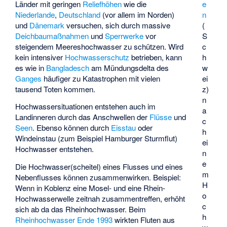
e
Länder mit geringen
Reliefhöhen
wie die
n
Niederlande
,
Deutschland
(vor allem im Norden)
(
und
Dänemark
versuchen, sich durch massive
S
Deichbaumaßnahmen
und
Sperrwerke
vor
c
steigendem Meereshochwasser zu schützen. Wird
h
kein intensiver
Hochwasserschutz
betrieben, kann
w
es wie in
Bangladesch
am Mündungsdelta des
ei
Ganges
häufiger zu Katastrophen mit vielen
z)
tausend Toten kommen.
n
Hochwassersituationen entstehen auch im
a
Landinneren durch das Anschwellen der
Flüsse
und
c
Seen
. Ebenso können durch
Eisstau
oder
h
Windeinstau (zum Beispiel
Hamburger Sturmflut
)
ei
Hochwasser entstehen.
n
e
Die Hochwasser(scheitel) eines Flusses und eines
m
Nebenflusses können zusammenwirken. Beispiel:
H
Wenn in Koblenz eine Mosel- und eine Rhein-
o
Hochwasserwelle zeitnah zusammentreffen, erhöht
c
sich ab da das Rheinhochwasser. Beim
h
Rheinhochwasser Ende 1993
wirkten Fluten aus