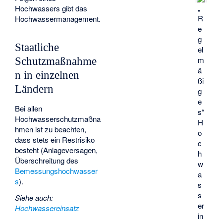
„
Hochwassers gibt das
R
Hochwassermanagement
.
e
g
Staatliche
el
m
Schutzmaßnahme
ä
n in einzelnen
ßi
Ländern
g
e
Bei allen
s“
Hochwasserschutzmaßna
H
hmen ist zu beachten,
o
dass stets ein Restrisiko
c
besteht (Anlageversagen,
h
Überschreitung des
w
Bemessungshochwasser
a
s
).
s
s
Siehe auch
:
er
Hochwassereinsatz
in