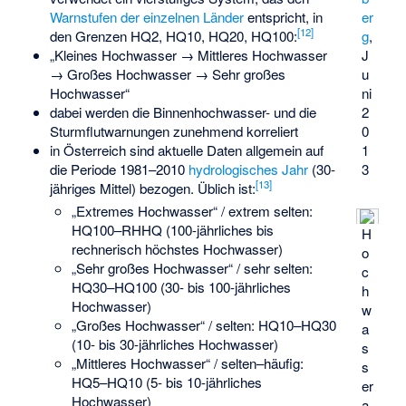
Warnstufen der einzelnen Länder
entspricht, in
er
[
12
]
den Grenzen HQ2, HQ10, HQ20, HQ100:
g
,
„Kleines Hochwasser → Mittleres Hochwasser
J
→ Großes Hochwasser → Sehr großes
u
Hochwasser“
ni
dabei werden die Binnenhochwasser- und die
2
Sturmflutwarnungen zunehmend korreliert
0
in Österreich sind aktuelle Daten allgemein auf
1
die Periode 1981–2010
hydrologisches Jahr
(30-
3
[
13
]
jähriges Mittel) bezogen. Üblich ist:
„Extremes Hochwasser“ / extrem selten:
HQ100–RHHQ (100-jährliches bis
H
rechnerisch höchstes Hochwasser)
o
„Sehr großes Hochwasser“ / sehr selten:
c
HQ30–HQ100 (30- bis 100-jährliches
h
Hochwasser)
w
„Großes Hochwasser“ / selten: HQ10–HQ30
a
(10- bis 30-jährliches Hochwasser)
s
„Mittleres Hochwasser“ / selten–häufig:
s
HQ5–HQ10 (5- bis 10-jährliches
er
Hochwasser)
a