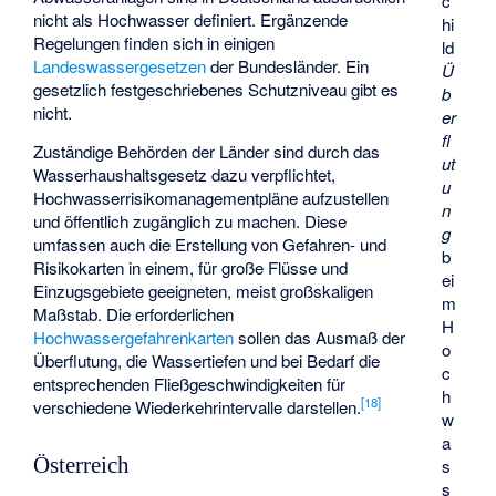
c
nicht als Hochwasser definiert. Ergänzende
hi
Regelungen finden sich in einigen
ld
Landeswassergesetzen
der Bundesländer. Ein
Ü
gesetzlich festgeschriebenes Schutzniveau gibt es
b
nicht.
er
fl
Zuständige Behörden der Länder sind durch das
ut
Wasserhaushaltsgesetz dazu verpflichtet,
u
Hochwasserrisikomanagementpläne aufzustellen
n
und öffentlich zugänglich zu machen. Diese
g
umfassen auch die Erstellung von Gefahren- und
b
Risikokarten in einem, für große Flüsse und
ei
Einzugsgebiete geeigneten, meist großskaligen
m
Maßstab. Die erforderlichen
H
Hochwassergefahrenkarten
sollen das Ausmaß der
o
Überflutung, die Wassertiefen und bei Bedarf die
c
entsprechenden Fließgeschwindigkeiten für
h
[
18
]
verschiedene Wiederkehrintervalle darstellen.
w
a
Österreich
s
s