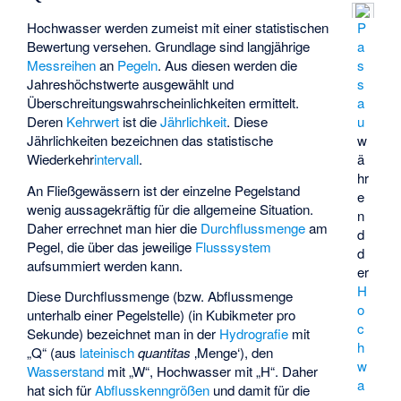
Hochwasser werden zumeist mit einer statistischen
P
Bewertung versehen. Grundlage sind langjährige
a
Messreihen
an
Pegeln
. Aus diesen werden die
s
Jahreshöchstwerte ausgewählt und
s
Überschreitungswahrscheinlichkeiten ermittelt.
a
Deren
Kehrwert
ist die
Jährlichkeit
. Diese
u
Jährlichkeiten bezeichnen das statistische
w
Wiederkehr
intervall
.
ä
hr
An Fließgewässern ist der einzelne Pegelstand
e
wenig aussagekräftig für die allgemeine Situation.
n
Daher errechnet man hier die
Durchflussmenge
am
d
Pegel, die über das jeweilige
Flusssystem
d
aufsummiert werden kann.
er
H
Diese Durchflussmenge (bzw. Abflussmenge
o
unterhalb einer Pegelstelle) (in Kubikmeter pro
c
Sekunde) bezeichnet man in der
Hydrografie
mit
h
„Q“ (aus
lateinisch
quantitas
‚Menge‘
), den
w
Wasserstand
mit „W“, Hochwasser mit „H“. Daher
a
hat sich für
Abflusskenngrößen
und damit für die