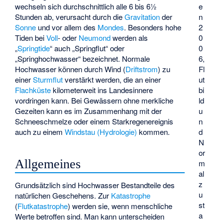
wechseln sich durchschnittlich alle 6 bis 6½
e
Stunden ab, verursacht durch die
Gravitation
der
n
Sonne
und vor allem des
Mondes
. Besonders hohe
2
Tiden bei
Voll
- oder
Neumond
werden als
0
„
Springtide
“ auch „Springflut“ oder
0
„Springhochwasser“ bezeichnet. Normale
6,
Hochwasser können durch Wind (
Driftstrom
) zu
Fl
einer
Sturmflut
verstärkt werden, die an einer
ut
Flachküste
kilometerweit ins Landesinnere
bi
vordringen kann. Bei Gewässern ohne merkliche
ld
Gezeiten kann es im Zusammenhang mit der
u
Schneeschmelze oder einem Starkregenereignis
n
auch zu einem
Windstau (Hydrologie)
kommen.
d
N
or
Allgemeines
m
al
z
Grundsätzlich sind Hochwasser Bestandteile des
u
natürlichen Geschehens. Zur
Katastrophe
st
(
Flutkatastrophe
) werden sie, wenn menschliche
a
Werte betroffen sind. Man kann unterscheiden