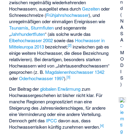
n
zwischen regelmäßig wiederkehrenden
d
Hochwassern, ausgelöst etwa durch
Gezeiten
oder
(
Schneeschmelze (
Frühjahrshochwasser
), und
N
unregelmäßigen oder einmaligen Ereignissen wie
A
Tsunamis
,
Sturmfluten
und sogenannte
S
„
Jahrhundertfluten
“ (als solche wurde das
A
Elbehochwasser 2002
sowie das
Hochwasser in
-
[
2
]
Mitteleuropa 2013
bezeichnet;
inzwischen gab es
M
einige weitere Hochwasser, die diese Bezeichnung
O
relativieren). Bei derartigen, besonders starken
D
Hochwassern wird von „Jahrtausendhochwassern“
I
gesprochen (z. B.
Magdalenenhochwasser 1342
S
[
3
]
oder
Oderhochwasser 1997
).
)
Der Beitrag der
globalen Erwärmung
zum
Hochwassergeschehen ist bisher nicht klar. Für
manche Regionen prognostiziert man eine
D
Steigerung des Jahresniederschlages, für andere
ie
eine Verminderung oder eine andere Verteilung.
m
Dennoch geht das
IPCC
davon aus, dass
ti
[
4
]
Hochwasserrisiken künftig zunehmen werden.
g