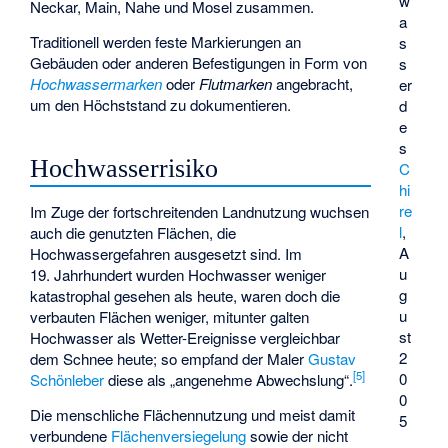
w
Neckar, Main, Nahe und Mosel zusammen.
a
Traditionell werden feste Markierungen an
s
Gebäuden oder anderen Befestigungen in Form von
s
Hochwassermarken
oder
Flutmarken
angebracht,
er
um den Höchststand zu dokumentieren.
d
e
s
Hochwasserrisiko
C
hi
re
Im Zuge der fortschreitenden Landnutzung wuchsen
l
,
auch die genutzten Flächen, die
A
Hochwassergefahren ausgesetzt sind. Im
u
19. Jahrhundert wurden Hochwasser weniger
g
katastrophal gesehen als heute, waren doch die
u
verbauten Flächen weniger, mitunter galten
st
Hochwasser als Wetter-Ereignisse vergleichbar
2
dem Schnee heute; so empfand der Maler
Gustav
[
5
]
0
Schönleber
diese als „angenehme Abwechslung“.
0
Die menschliche Flächennutzung und meist damit
5
verbundene
Flächenversiegelung
sowie der nicht