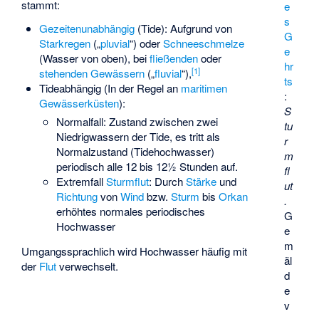
stammt:
e
s
Gezeitenunabhängig
(Tide): Aufgrund von
G
Starkregen
(„
pluvial
“) oder
Schneeschmelze
e
(Wasser von oben), bei
fließenden
oder
hr
[
1
]
stehenden Gewässern
(„
fluvial
“),
ts
Tideabhängig (In der Regel an
maritimen
:
Gewässerküsten
):
S
Normalfall: Zustand zwischen zwei
tu
Niedrigwassern der Tide, es tritt als
r
Normalzustand (
Tidehochwasser
)
m
periodisch alle 12 bis 12½ Stunden auf.
fl
Extremfall
Sturmflut
: Durch
Stärke
und
ut
Richtung
von
Wind
bzw.
Sturm
bis
Orkan
.
erhöhtes normales periodisches
G
Hochwasser
e
m
Umgangssprachlich wird Hochwasser häufig mit
äl
der
Flut
verwechselt.
d
e
v