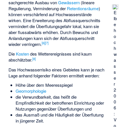
sachgerechte Ausbau von
Gewässern
(lineare
Regulierung, Verminderung der
Retentionsräume
)
E
können verschärfend auf Hochwasserstände
lb
wirken. Eine Erweiterung des Abflussquerschnitts
e
vermindert die Überflutungsgefahr lokal, kann sie
h
aber flussabwärts erhöhen. Durch Bewuchs und
o
Anlandungen kann sich der Abflussquerschnitt
c
[
6
]
[
7
]
wieder verringern.
h
Die
Kosten
des Wetterereignisses sind kaum
w
[
8
]
abschätzbar.
a
s
Das Hochwasserrisiko eines Gebietes kann je nach
s
Lage anhand folgender Faktoren ermittelt werden:
e
r
Höhe über dem Meeresspiegel
2
Geomorphologie
0
die Verwundbarkeit, das heißt die
0
Empfindlichkeit der betroffenen Einrichtung oder
6
Nutzungen gegenüber Überflutungen und
:
das Ausmaß und die Häufigkeit der Überflutung
V
in jüngerer Zeit.
o