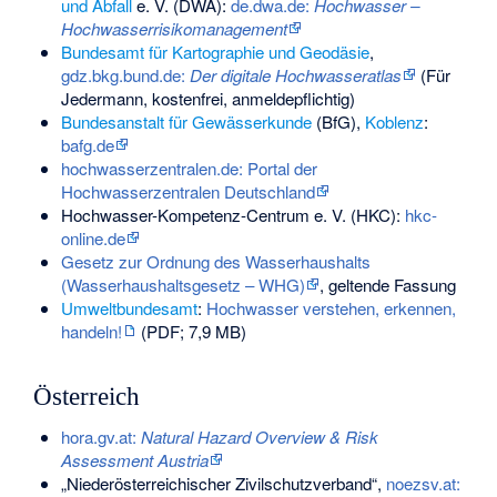
und Abfall
e. V. (DWA):
de.dwa.de:
Hochwasser –
Hochwasserrisikomanagement
Bundesamt für Kartographie und Geodäsie
,
gdz.bkg.bund.de:
Der digitale Hochwasseratlas
(Für
Jedermann, kostenfrei, anmeldepflichtig)
Bundesanstalt für Gewässerkunde
(BfG),
Koblenz
:
bafg.de
hochwasserzentralen.de: Portal der
Hochwasserzentralen Deutschland
Hochwasser-Kompetenz-Centrum e. V. (HKC):
hkc-
online.de
Gesetz zur Ordnung des Wasserhaushalts
(Wasserhaushaltsgesetz – WHG)
, geltende Fassung
Umweltbundesamt
:
Hochwasser verstehen, erkennen,
handeln!
(PDF; 7,9 MB)
Österreich
hora.gv.at:
Natural Hazard Overview & Risk
Assessment Austria
„Niederösterreichischer Zivilschutzverband“,
noezsv.at: