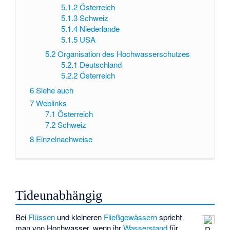
5.1.2
Österreich
5.1.3
Schweiz
5.1.4
Niederlande
5.1.5
USA
5.2
Organisation des Hochwasserschutzes
5.2.1
Deutschland
5.2.2
Österreich
6
Siehe auch
7
Weblinks
7.1
Österreich
7.2
Schweiz
8
Einzelnachweise
Tideunabhängig
Bei
Flüssen
und kleineren
Fließgewässern
spricht
man von Hochwasser, wenn ihr
Wasserstand
für
D