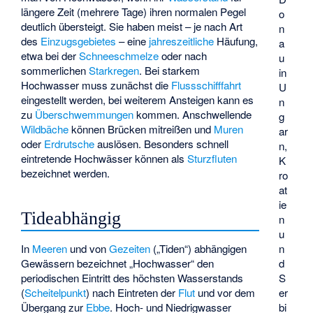
längere Zeit (mehrere Tage) ihren normalen Pegel
o
deutlich übersteigt. Sie haben meist – je nach Art
n
des
Einzugsgebietes
– eine
jahreszeitliche
Häufung,
a
etwa bei der
Schneeschmelze
oder nach
u
sommerlichen
Starkregen
. Bei starkem
in
Hochwasser muss zunächst die
Flussschifffahrt
U
eingestellt werden, bei weiterem Ansteigen kann es
n
zu
Überschwemmungen
kommen. Anschwellende
g
Wildbäche
können Brücken mitreißen und
Muren
ar
oder
Erdrutsche
auslösen. Besonders schnell
n,
eintretende Hochwässer können als
Sturzfluten
K
bezeichnet werden.
ro
at
ie
Tideabhängig
n
u
In
Meeren
und von
Gezeiten
(„Tiden“) abhängigen
n
Gewässern bezeichnet „Hochwasser“ den
d
periodischen Eintritt des höchsten Wasserstands
S
(
Scheitelpunkt
) nach Eintreten der
Flut
und vor dem
er
Übergang zur
Ebbe
. Hoch- und Niedrigwasser
bi