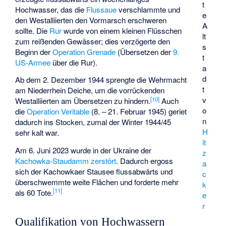
t
Hochwasser, das die
Flussaue
verschlammte und
e
den Westalliierten den Vormarsch erschweren
A
sollte. Die
Rur
wurde von einem kleinen Flüsschen
lt
zum reißenden Gewässer; dies verzögerte den
s
Beginn der
Operation Grenade
(Übersetzen der
9.
t
US-Armee
über die Rur).
a
d
Ab dem 2. Dezember 1944 sprengte die Wehrmacht
t
am Niederrhein Deiche, um die vorrückenden
v
[
10
]
Westalliierten am Übersetzen zu hindern.
Auch
o
die
Operation Veritable
(8. – 21. Februar 1945) geriet
n
dadurch ins Stocken, zumal der Winter 1944/45
H
sehr kalt war.
it
Am 6. Juni 2023 wurde in der Ukraine der
z
Kachowka-Staudamm zerstört
. Dadurch ergoss
a
sich der Kachowkaer Stausee flussabwärts und
c
überschwemmte weite Flächen und forderte mehr
k
[
11
]
als 60 Tote.
e
r
Qualifikation von Hochwassern