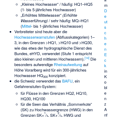
„Kleines Hochwasser“ / häufig: HQ1–HQ5
m
(1- bis 5-jährliches Hochwasser)
D
„Erhöhtes Mittelwasser“
(Erhöhte
e
Wasserführung)
/ sehr häufig: MQ–HQ1
ut
(
Mittel
- bis 1-jährliches Hochwasser)
s
Verbreiteter sind heute aber die
c
Hochwasserwarnstufen
(Abflusskategorien) 1–
h
3, in den Grenzen >HQ1, >HQ10 und >HQ30,
e
wie das etwa der hydrographische Dienst des
n
Bundes,
eHYD
, verwendet (Stufe 1 entspricht
E
[
14
]
also kleinen und mittleren Hochwassern).
Die
c
besonders aufwendige
Rheinaufweitung
auf
k
Höhe Vorarlberg wird für ein 300-jährliches
in
Hochwasser HQ
konzipiert.
K
300
die Schweiz verwendet das
BAFU
, ein
o
Gefahrenstufen
-System:
bl
e
für Flüsse in den Grenzen HQ2, HQ10,
n
HQ30, HQ100
z
für die Seen das Verhältnis „Sommerkote“
A
(SK) zu Hochwassergrenze (HWG) in den
1
2
nf
Grenzen SK+
⁄
, SK+
⁄
, HWG und
3
3