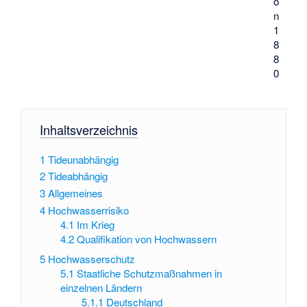
o
n
1
8
8
0
Inhaltsverzeichnis
1
Tideunabhängig
2
Tideabhängig
3
Allgemeines
4
Hochwasserrisiko
4.1
Im Krieg
4.2
Qualifikation von Hochwassern
5
Hochwasserschutz
5.1
Staatliche Schutzmaßnahmen in
einzelnen Ländern
5.1.1
Deutschland