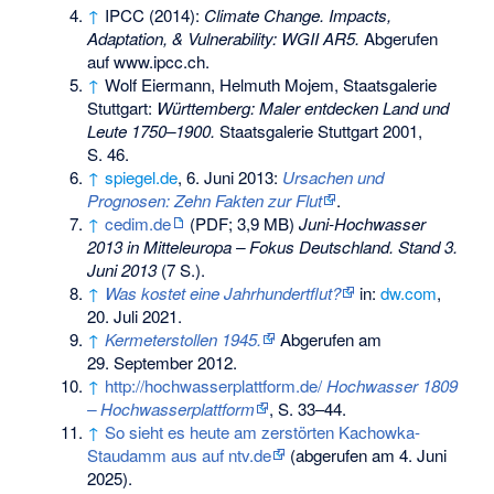
↑
IPCC (2014):
Climate Change. Impacts,
Adaptation, & Vulnerability: WGII AR5.
Abgerufen
auf www.ipcc.ch.
↑
Wolf Eiermann, Helmuth Mojem, Staatsgalerie
Stuttgart:
Württemberg: Maler entdecken Land und
Leute 1750–1900.
Staatsgalerie Stuttgart 2001,
S. 46.
↑
spiegel.de
, 6. Juni 2013:
Ursachen und
Prognosen: Zehn Fakten zur Flut
.
↑
cedim.de
(PDF; 3,9 MB)
Juni-Hochwasser
2013 in Mitteleuropa – Fokus Deutschland. Stand 3.
Juni 2013
(7 S.).
↑
Was kostet eine Jahrhundertflut?
in:
dw.com
,
20. Juli 2021.
↑
Kermeterstollen 1945.
Abgerufen am
29. September 2012
.
↑
http://hochwasserplattform.de/
Hochwasser 1809
– Hochwasserplattform
, S. 33–44.
↑
So sieht es heute am zerstörten Kachowka-
Staudamm aus auf ntv.de
(abgerufen am 4. Juni
2025).