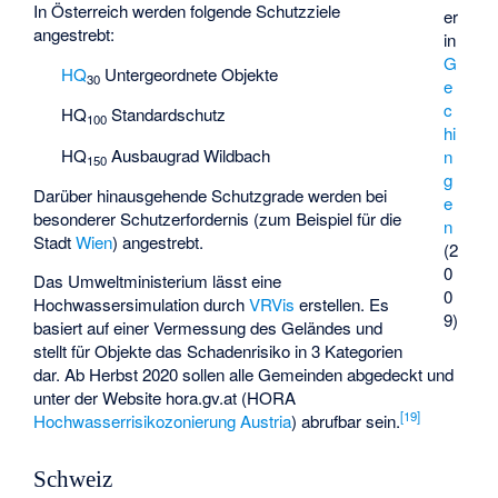
In Österreich werden folgende Schutzziele
er
angestrebt:
in
G
HQ
Untergeordnete Objekte
30
e
c
HQ
Standardschutz
100
hi
HQ
Ausbaugrad Wildbach
n
150
g
Darüber hinausgehende Schutzgrade werden bei
e
besonderer Schutzerfordernis (zum Beispiel für die
n
Stadt
Wien
) angestrebt.
(2
0
Das Umweltministerium lässt eine
0
Hochwassersimulation durch
VRVis
erstellen. Es
9)
basiert auf einer Vermessung des Geländes und
stellt für Objekte das Schadenrisiko in 3 Kategorien
dar. Ab Herbst 2020 sollen alle Gemeinden abgedeckt und
unter der Website hora.gv.at (HORA
[
19
]
Hochwasserrisikozonierung Austria
) abrufbar sein.
Schweiz