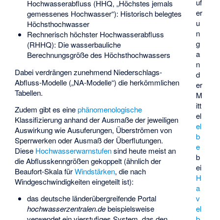
uf
Hochwasserabfluss
(HHQ, „Höchstes jemals
er
gemessenes Hochwasser“): Historisch belegtes
u
Höchsthochwasser
n
Rechnerisch höchster Hochwasserabfluss
g
(RHHQ): Die wasserbauliche
a
Berechnungsgröße des Höchsthochwassers
n
Dabei verdrängen zunehmend
Niederschlags-
d
Abfluss-Modelle
(„NA-Modelle“) die herkömmlichen
er
Tabellen.
M
itt
Zudem gibt es eine
phänomenologische
el
Klassifizierung anhand der Ausmaße der jeweiligen
el
Auswirkung wie Ausuferungen, Überströmen von
b
Sperrwerken oder Ausmaß der Überflutungen.
e
Diese
Hochwasserwarnstufen
sind heute meist an
b
die Abflusskenngrößen gekoppelt (ähnlich der
ei
Beaufort-Skala
für
Windstärken
, die nach
H
Windgeschwindigkeiten eingeteilt ist):
a
das deutsche länderübergreifende Portal
v
hochwasserzentralen.de
beispielsweise
el
verwendet ein vierstufiges System, das den
b