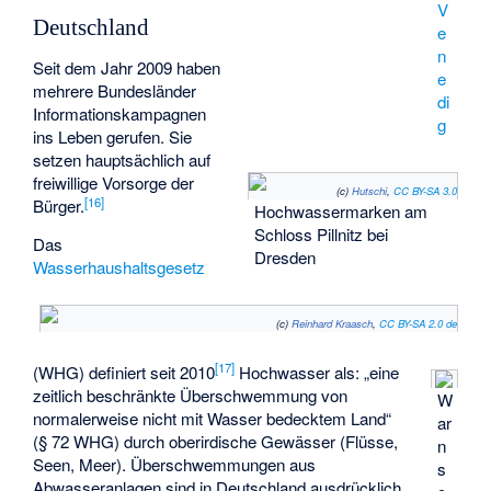
V
Deutschland
e
n
Seit dem Jahr 2009 haben
e
mehrere Bundesländer
di
Informationskampagnen
g
ins Leben gerufen. Sie
setzen hauptsächlich auf
freiwillige Vorsorge der
(c)
Hutschi
,
CC BY-SA 3.0
[
16
]
Bürger.
Hochwassermarken am
Schloss Pillnitz bei
Das
Dresden
Wasserhaushaltsgesetz
(c)
Reinhard Kraasch
,
CC BY-SA 2.0 de
[
17
]
(WHG) definiert seit 2010
Hochwasser als: „eine
zeitlich beschränkte Überschwemmung von
W
normalerweise nicht mit Wasser bedecktem Land“
ar
(§ 72 WHG) durch oberirdische Gewässer (Flüsse,
n
Seen, Meer). Überschwemmungen aus
s
Abwasseranlagen sind in Deutschland ausdrücklich