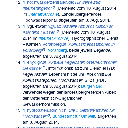
↑
hochwasserzentralen.de:
Hinweise zum
Internetangebot
(
Memento
vom 10. August 2014
im
Internet Archive
), Länderübergreifendes
Hochwasserportal, abgerufen am 3. Aug. 2014.
↑
Vgl. etwa
ktn.gv.at:
Aktuelle Abflusssituation an
Kärntens Flüssen
(
Memento
vom 10. August
2014 im
Internet Archive
), Hydrographischer Dienst
– Kärnten;
vorarlberg.at:
Abflussmessstationen in
Vorarlberg
,
Vorarlberg
, beide jeweils
Legende
,
abgerufen am 3. August 2014.
↑
ehyd.gv.at:
Aktuelle Pegeldaten österreichischer
Gewässer
, Informationsblatt zum Dienst eHYD:
Pegel Aktuell
, Lebensministerium, Abschnitt
Die
Abflusskategorien: Hochwasser
, S. 2 f (PDF,
abgerufen am 3. August 2014);
Burgenland
verwendet wegen der landesübergreifenden Arbeit
der Österreichisch-Ungarischen
Gewässerkommission.
↑
hydrodaten.admin.ch:
Die 5 Gefahrenstufen für
Hochwasser
,
Bundesamt für Umwelt
, abgerufen
am 3. August 2014.
↑
Informationskampagnen einzelner Bundesländer: