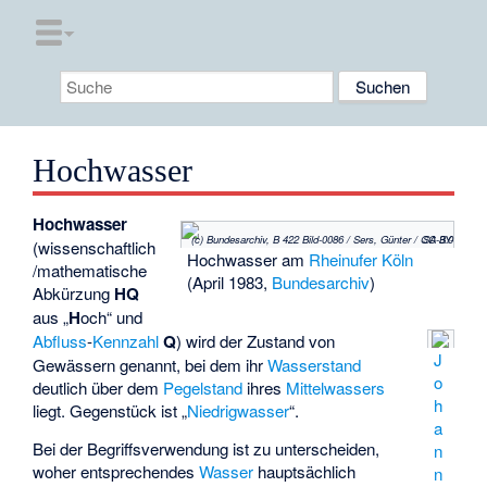
Hochwasser
Hochwasser
(c) Bundesarchiv, B 422 Bild-0086 / Sers, Günter / CC-BY-SA 3.0
(wissenschaftlich
Hochwasser am
Rheinufer
Köln
/mathematische
(April 1983,
Bundesarchiv
)
Abkürzung
HQ
aus „
H
och“ und
Abfluss
-
Kennzahl
Q
) wird der Zustand von
J
Gewässern genannt, bei dem ihr
Wasserstand
o
deutlich über dem
Pegelstand
ihres
Mittelwassers
h
liegt. Gegenstück ist „
Niedrigwasser
“.
a
Bei der Begriffsverwendung ist zu unterscheiden,
n
woher entsprechendes
Wasser
hauptsächlich
n