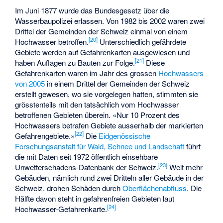
Im Juni 1877 wurde das Bundesgesetz über die
Wasserbaupolizei erlassen. Von 1982 bis 2002 waren zwei
Drittel der Gemeinden der Schweiz einmal von einem
[
20
]
Hochwasser betroffen.
Unterschiedlich gefährdete
Gebiete werden auf Gefahrenkarten ausgewiesen und
[
21
]
haben Auflagen zu Bauten zur Folge.
Diese
Gefahrenkarten waren im Jahr des grossen
Hochwassers
von 2005
in einem Drittel der Gemeinden der Schweiz
erstellt gewesen, wo sie vorgelegen hatten, stimmten sie
grösstenteils mit den tatsächlich vom Hochwasser
betroffenen Gebieten überein. «Nur 10 Prozent des
Hochwassers betrafen Gebiete ausserhalb der markierten
[
22
]
Gefahrengebiete.»
Die
Eidgenössische
Forschungsanstalt für Wald, Schnee und Landschaft
führt
die mit Daten seit 1972 öffentlich einsehbare
[
23
]
Unwetterschadens-Datenbank der Schweiz.
Weit mehr
Gebäuden, nämlich rund zwei Dritteln aller Gebäude in der
Schweiz, drohen Schäden durch
Oberflächenabfluss
. Die
Hälfte davon steht in gefahrenfreien Gebieten laut
[
24
]
Hochwasser-Gefahrenkarte.