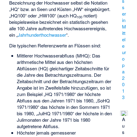
s
Bezeichnung der Hochwasser selbst die Notation
s
„HQ“ bzw. an Seen und Küsten „HW“ eingebürgert.
er
„HQ100“ oder „HW100“ (auch HQ
notiert)
100
in
beispielsweise bezeichnet ein statistisch gesehen
M
alle 100 Jahre auftretendes Hochwasserereignis,
itt
ein „
Jahrhunderthochwasser
“.
el
Die typischen Referenzwerte an Flüssen sind:
e
ur
Mittlerer Hochwasserabfluss
(MHQ): Das
o
arithmetische Mittel aus den höchsten
p
Abflüssen (HQ) gleichartiger Zeitabschnitte für
a
die Jahre des Betrachtungszeitraums. Der
2
Zeitabschnitt und der Betrachtungszeitraum der
0
Angabe ist im Zweifelsfalle hinzuzufügen, so ist
1
zum Beispiel „HQ 1971/1980“ der höchste
3
Abfluss aus den Jahren 1971 bis 1980, „SoHQ
1971/1980“ das höchste in den Sommern 1971
bis 1980, „JulHQ 1971/1980“ der höchste in den
A
Julimonaten der Jahre 1971 bis 1980
u
aufgetretene Abfluss.
s
Höchster jemals gemessener