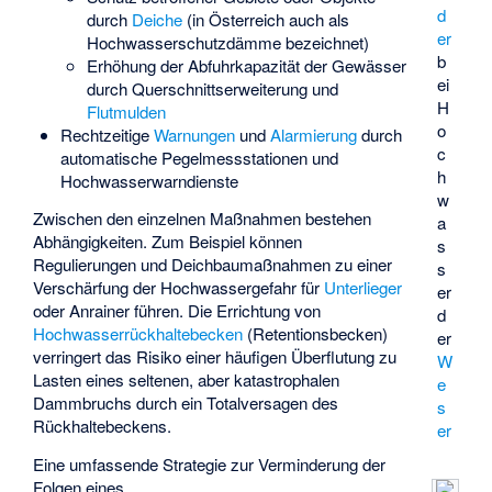
d
durch
Deiche
(in Österreich auch als
er
Hochwasserschutzdämme bezeichnet)
b
Erhöhung der Abfuhrkapazität der Gewässer
ei
durch Querschnittserweiterung und
H
Flutmulden
o
Rechtzeitige
Warnungen
und
Alarmierung
durch
c
automatische Pegelmessstationen und
h
Hochwasserwarndienste
w
Zwischen den einzelnen Maßnahmen bestehen
a
Abhängigkeiten. Zum Beispiel können
s
Regulierungen und Deichbaumaßnahmen zu einer
s
Verschärfung der Hochwassergefahr für
Unterlieger
er
oder Anrainer führen. Die Errichtung von
d
Hochwasserrückhaltebecken
(Retentionsbecken)
er
verringert das Risiko einer häufigen Überflutung zu
W
Lasten eines seltenen, aber katastrophalen
e
Dammbruchs durch ein Totalversagen des
s
Rückhaltebeckens.
er
Eine umfassende Strategie zur Verminderung der
Folgen eines