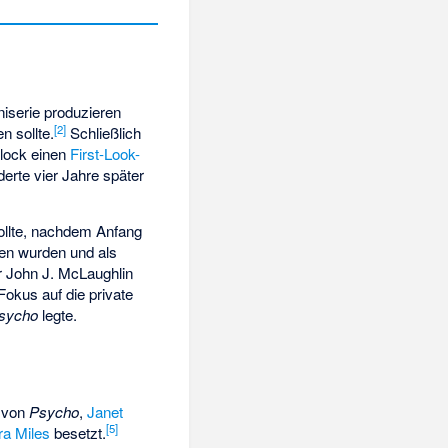
niserie produzieren
[
2
]
n sollte.
Schließlich
lock einen
First-Look-
derte vier Jahre später
ollte, nachdem Anfang
en wurden und als
r John J. McLaughlin
okus auf die private
sycho
legte.
r von
Psycho
,
Janet
[
5
]
ra Miles
besetzt.