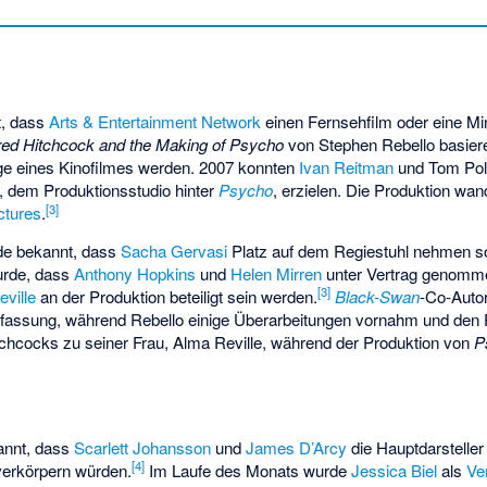
t, dass
Arts & Entertainment Network
einen Fernsehfilm oder eine Mi
fred Hitchcock and the Making of Psycho
von
Stephen Rebello
basiere
age eines Kinofilmes werden. 2007 konnten
Ivan Reitman
und Tom Pol
, dem Produktionsstudio hinter
Psycho
, erzielen. Die Produktion wan
[
3
]
ctures
.
e bekannt, dass
Sacha Gervasi
Platz auf dem Regiestuhl nehmen s
urde, dass
Anthony Hopkins
und
Helen Mirren
unter Vertrag genomm
[
3
]
ville
an der Produktion beteiligt sein werden.
Black-Swan
-Co-Auto
hfassung, während Rebello einige Überarbeitungen vornahm und den F
tchcocks zu seiner Frau, Alma Reville, während der Produktion von
P
annt, dass
Scarlett Johansson
und
James D’Arcy
die Hauptdarstelle
[
4
]
verkörpern würden.
Im Laufe des Monats wurde
Jessica Biel
als
Ve