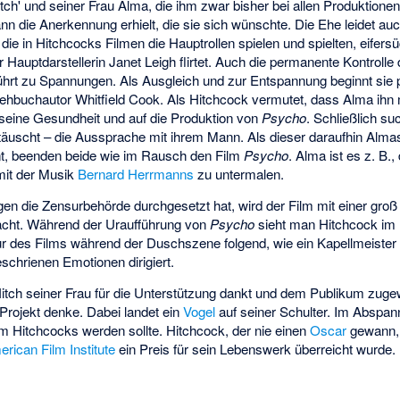
h' und seiner Frau Alma, die ihm zwar bisher bei allen Produktionen 
nn die Anerkennung erhielt, die sie sich wünschte. Die Ehe leidet au
 die in Hitchcocks Filmen die Hauptrollen spielen und spielten, eifersü
r Hauptdarstellerin Janet Leigh flirtet. Auch die permanente Kontroll
hrt zu Spannungen. Als Ausgleich und zur Entspannung beginnt sie p
buchautor Whitfield Cook. Als Hitchcock vermutet, dass Alma ihn mi
 seine Gesundheit und auf die Produktion von
Psycho
. Schließlich s
täuscht – die Aussprache mit ihrem Mann. Als dieser daraufhin Almas
nt, beenden beide wie im Rausch den Film
Psycho
. Alma ist es z. B.
mit der Musik
Bernard Herrmanns
zu untermalen.
n die Zensurbehörde durchgesetzt hat, wird der Film mit einer groß
acht. Während der Uraufführung von
Psycho
sieht man Hitchcock im
ur des Films während der Duschszene folgend, wie ein Kapellmeister
schrienen Emotionen dirigiert.
itch seiner Frau für die Unterstützung dankt und dem Publikum zuge
 Projekt denke. Dabei landet ein
Vogel
auf seiner Schulter. Im Abspan
lm Hitchcocks werden sollte. Hitchcock, der nie einen
Oscar
gewann, 
rican Film Institute
ein Preis für sein Lebenswerk überreicht wurde.