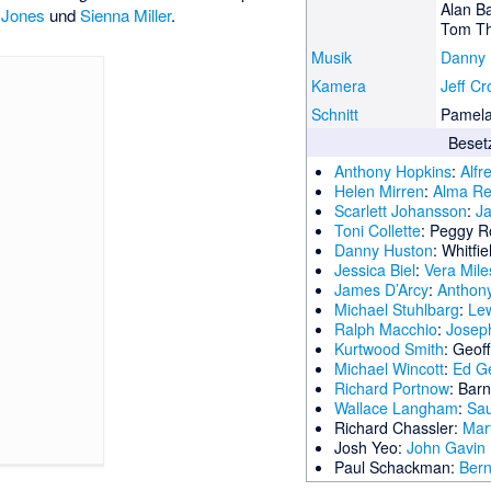
Alan B
 Jones
und
Sienna Miller
.
Tom T
Musik
Danny 
Kamera
Jeff C
Schnitt
Pamela
Beset
Anthony Hopkins
:
Alfr
Helen Mirren
:
Alma Rev
Scarlett Johansson
:
Ja
Toni Collette
:
Peggy R
Danny Huston
:
Whitfi
Jessica Biel
:
Vera Mile
James D’Arcy
:
Anthony
Michael Stuhlbarg
:
Le
Ralph Macchio
:
Josep
Kurtwood Smith
:
Geoff
Michael Wincott
:
Ed G
Richard Portnow
:
Barn
Wallace Langham
:
Sau
Richard Chassler:
Mar
Josh Yeo:
John Gavin
Paul Schackman:
Ber