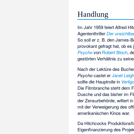
Handlung
Im Jahr 1959 feiert Alfred Hi
Agententhriller
Der unsichtbar
So soll er z. B. den James
provokant gefragt hat, ob es 
Psycho
von
Robert Bloch
, d
gestörten Verhältnis zu sein
Nach der Lektüre des Buches 
Psycho
castet er
Janet Leig
sollte die Hauptrolle in
Vertig
Die Filmbranche steht dem Fi
Dusche und das bisher im Fil
der Zensurbehörde, wittert 
mit der Verweigerung des off
amerikanischen Kinos war.
Da Hitchcocks Produktionsf
Eigenfinanzierung des Projek