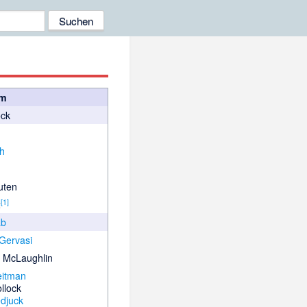
lm
ock
ch
uten
[
1
]
2
ab
Gervasi
. McLaughlin
eitman
llock
djuck