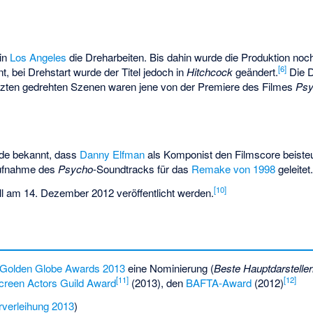
 in
Los Angeles
die Dreharbeiten. Bis dahin wurde die Produktion no
[
6
]
, bei Drehstart wurde der Titel jedoch in
Hitchcock
geändert.
Die D
etzten gedrehten Szenen waren jene von der Premiere des Filmes
Ps
de bekannt, dass
Danny Elfman
als Komponist den Filmscore beisteu
aufnahme des
Psycho
-Soundtracks für das
Remake von 1998
geleitet
[
10
]
l am 14. Dezember 2012 veröffentlicht werden.
Golden Globe Awards 2013
eine Nominierung (
Beste Hauptdarstelle
[
11
]
[
12
]
creen Actors Guild Award
(2013), den
BAFTA-Award
(2012)
verleihung 2013
)