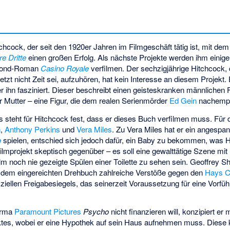
tchcock, der seit den 1920er Jahren im Filmgeschäft tätig ist, mit dem
e Dritte
einen großen Erfolg. Als nächste Projekte werden ihm einige
-Bond-Roman
Casino Royale
verfilmen. Der sechzigjährige Hitchcock, 
jetzt nicht Zeit sei, aufzuhören, hat kein Interesse an diesem Projekt
er ihn fasziniert. Dieser beschreibt einen geisteskranken männliche
er Mutter – eine Figur, die dem realen Serienmörder
Ed Gein
nachempf
steht für Hitchcock fest, dass er dieses Buch verfilmen muss. Für 
h
,
Anthony Perkins
und
Vera Miles
. Zu Vera Miles hat er ein angespan
o
spielen, entschied sich jedoch dafür, ein Baby zu bekommen, was H
lmprojekt skeptisch gegenüber – es soll eine gewalttätige Szene mit 
m noch nie gezeigte Spülen einer Toilette zu sehen sein. Geoffrey Sh
in dem eingereichten Drehbuch zahlreiche Verstöße gegen den
Hays 
iziellen Freigabesiegels, das seinerzeit Voraussetzung für eine Vorfü
irma
Paramount Pictures
Psycho
nicht finanzieren will, konzipiert e
tes, wobei er eine Hypothek auf sein Haus aufnehmen muss. Diese kri