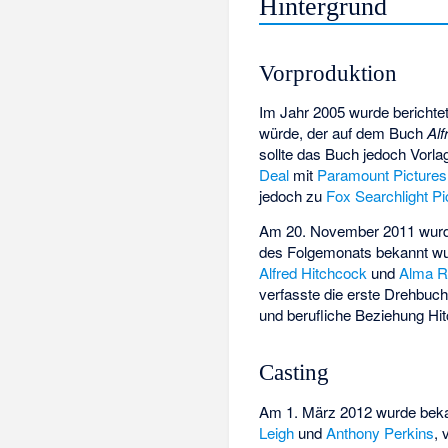
Hintergrund
Vorproduktion
Im Jahr 2005 wurde berichte
würde, der auf dem Buch
Al
sollte das Buch jedoch Vorl
Deal
mit
Paramount Pictures
jedoch zu
Fox Searchlight Pi
Am 20. November 2011 wurd
des Folgemonats bekannt w
Alfred Hitchcock
und
Alma Re
verfasste die erste Drehbuc
und berufliche Beziehung Hi
Casting
Am 1. März 2012 wurde bek
Leigh
und
Anthony Perkins
, 