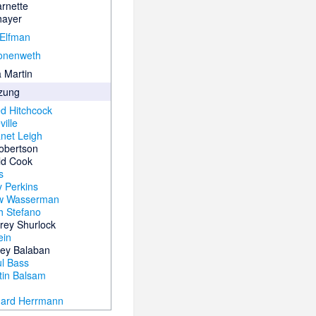
arnette
hayer
Elfman
ronenweth
 Martin
zung
ed Hitchcock
ille
net Leigh
obertson
eld Cook
s
 Perkins
w Wasserman
h Stefano
rey Shurlock
ein
ey Balaban
l Bass
tin Balsam
nard Herrmann