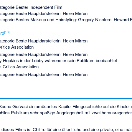
ategorie Bester Independent Film
tegorie Beste Hauptdarstellerin: Helen Mirren
ategorie Bestes Makeup und Hairstyling: Gregory Nicotero, Howard 
[
13
]
rd
tegorie Beste Hauptdarstellerin: Helen Mirren
ritics Association
tegorie Beste Hauptdarstellerin: Helen Mirren
 Hopkins in der Lobby während er sein Publikum beobachtet
 Critics Association
tegorie Beste Hauptdarstellerin: Helen Mirren
t Sacha Gervasi ein amüsantes Kapitel Filmgeschichte auf die Kinolei
philes Publikum sehr spaßige Angelegenheit mit zwei herausragenden
 dieses Films ist Chiffre für eine öffentliche und eine private, eine mä