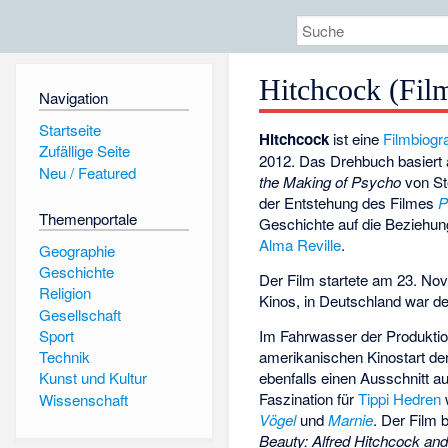
Hitchcock (Fil
Navigation
Startseite
Hitchcock
ist eine
Filmbiogra
Zufällige Seite
2012. Das Drehbuch basiert 
Neu / Featured
the Making of Psycho
von
St
der Entstehung des Filmes
P
Themenportale
Geschichte auf die Beziehu
Alma Reville
.
Geographie
Geschichte
Der Film startete am 23. No
Religion
Kinos, in Deutschland war d
Gesellschaft
Im Fahrwasser der Produkt
Sport
amerikanischen Kinostart de
Technik
ebenfalls einen Ausschnitt a
Kunst und Kultur
Faszination für
Tippi Hedren
Wissenschaft
Vögel
und
Marnie
. Der Film
Beauty: Alfred Hitchcock an