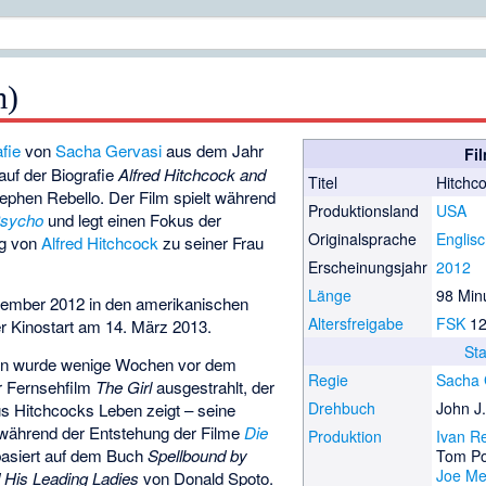
m)
fie
von
Sacha Gervasi
aus dem Jahr
Fi
auf der Biografie
Alfred Hitchcock and
Titel
Hitchc
ephen Rebello
. Der Film spielt während
Produktionsland
USA
sycho
und legt einen Fokus der
Originalsprache
Englis
ng von
Alfred Hitchcock
zu seiner Frau
Erscheinungsjahr
2012
Länge
98 Min
vember 2012 in den amerikanischen
Altersfreigabe
FSK
1
er Kinostart am 14. März 2013.
St
ion wurde wenige Wochen vor dem
Regie
Sacha 
r Fernsehfilm
The Girl
ausgestrahlt, der
Drehbuch
John J
us Hitchcocks Leben zeigt – seine
während der Entstehung der Filme
Die
Produktion
Ivan R
 basiert auf dem Buch
Spellbound by
Tom Po
Joe Me
d His Leading Ladies
von Donald Spoto.