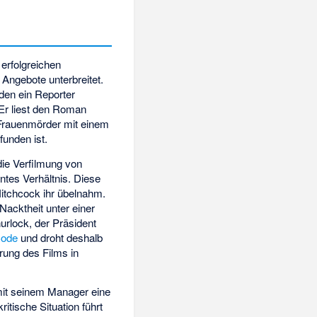
 erfolgreichen
 Angebote unterbreitet.
den ein Reporter
. Er liest den Roman
n Frauenmörder mit einem
unden ist.
die Verfilmung von
ntes Verhältnis. Diese
itchcock ihr übelnahm.
Nacktheit unter einer
urlock, der Präsident
Code
und droht deshalb
hrung des Films in
r mit seinem Manager eine
tische Situation führt