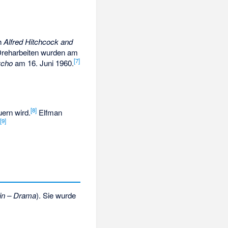
ch
Alfred Hitchcock and
reharbeiten wurden am
[
7
]
ycho
am 16. Juni 1960.
[
8
]
ern wird.
Elfman
[
9
]
.
rin – Drama
). Sie wurde