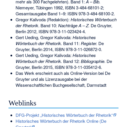
mehr als 300 Fachgelehrten). Band 1:
A – Bib.
Niemeyer, Tübingen 1992,
ISBN 3-484-68101-2
;
Gesamtausgabe Band 1–9:
ISBN 978-3-484-68100-2
.
Gregor Kalivoda (Redaktion):
Historisches Wörterbuch
der Rhetorik
. Band 10:
Nachträge A – Z.
De Gruyter,
Berlin 2012,
ISBN 978-3-11-023424-4
.
Gert Ueding, Gregor Kalivoda:
Historisches
Wörterbuch der Rhetorik.
Band 11:
Register.
De
Gruyter, Berlin 2014,
ISBN 978-3-11-026872-0
.
Gert Ueding, Gregor Kalivoda:
Historisches
Wörterbuch der Rhetorik.
Band 12:
Bibliographie.
De
Gruyter, Berlin 2015,
ISBN 978-3-11-035412-6
.
Das Werk erscheint auch als Online-Version bei De
Gruyter und als Lizenzausgabe bei der
Wissenschaftlichen Buchgesellschaft, Darmstadt
Weblinks
DFG-Projekt „Historisches Wörterbuch der Rhetorik“
Historisches Wörterbuch der Rhetorik Online (De
Gruyter)