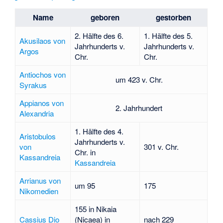
Name
geboren
gestorben
2. Hälfte des 6.
1. Hälfte des 5.
Akusilaos von
Jahrhunderts v.
Jahrhunderts v.
Argos
Chr.
Chr.
Antiochos von
um 423 v. Chr.
Syrakus
Appianos von
2. Jahrhundert
Alexandria
1. Hälfte des 4.
Aristobulos
Jahrhunderts v.
von
301 v. Chr.
Chr. in
Kassandreia
Kassandreia
Arrianus von
um 95
175
Nikomedien
155 in
Nikaia
Cassius Dio
(Nicaea) in
nach 229