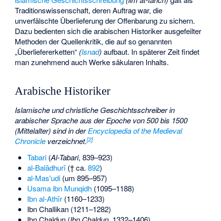
Traditionswissenschaft, deren Auftrag war, die
unverfälschte Überlieferung der Offenbarung zu sichern.
Dazu bedienten sich die arabischen Historiker ausgefeilter
Methoden der Quellenkritik, die auf so genannten
„Überliefererketten“
(
Isnad
)
aufbaut. In späterer Zeit findet
man zunehmend auch Werke säkularen Inhalts.
Arabische Historiker
Islamische und christliche
Geschichtsschreiber
in
arabischer Sprache aus der Epoche von 500 bis 1500
(Mittelalter) sind in der
Encyclopedia of the Medieval
[
2
]
Chronicle
verzeichnet.
Tabari
(
Al-Tabari
, 839–923)
al-Balādhurī
(† ca.
892
)
al-Mas'udi
(um 895–957)
Usama ibn Munqidh
(1095–1188)
Ibn al-Athīr
(1160–1233)
Ibn Challikan
(1211–1282)
Ibn Chaldun
(
Ibn Chaldun
, 1332–1406)