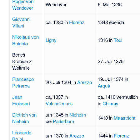
Roger von
Wendover
6. Mai 1236
Wendover
Giovanni
ca. 1280 in
Florenz
1348 ebenda
Villani
Nikolaus von
Ligny
1316 in
Toul
Butrinto
Beneš
Krabice z
27. Juli 1375
Weitmile
Francesco
19. Juli 1374 in
20. Juli 1304 in
Arezzo
Petrarca
Arquà
Jean
ca. 1337 in
ca. 1410 vermutlich
Froissart
Valenciennes
in
Chimay
Dietrich von
um 1345 in
Nieheim
1418 in
Maastricht
Nieheim
bei
Paderborn
Leonardo
um 1370 in
Arezzo
1444 in
Florenz
Bruni