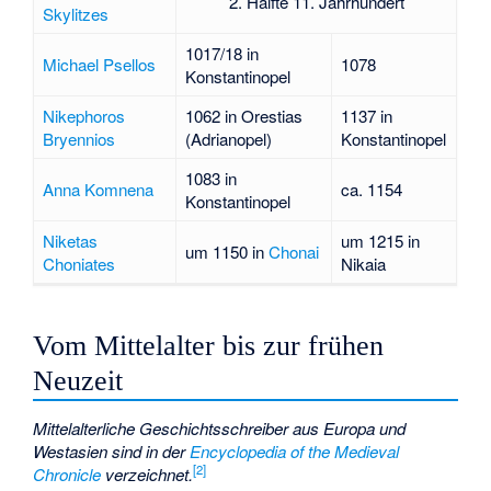
2. Hälfte 11. Jahrhundert
Skylitzes
1017/18 in
Michael Psellos
1078
Konstantinopel
Nikephoros
1062 in Orestias
1137 in
Bryennios
(Adrianopel)
Konstantinopel
1083 in
Anna Komnena
ca. 1154
Konstantinopel
Niketas
um 1215 in
um 1150 in
Chonai
Choniates
Nikaia
Vom Mittelalter bis zur frühen
Neuzeit
Mittelalterliche Geschichtsschreiber aus Europa und
Westasien sind in der
Encyclopedia of the Medieval
[
2
]
Chronicle
verzeichnet.