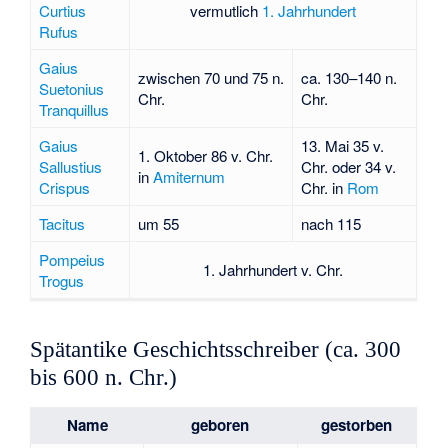
Curtius
vermutlich
1. Jahrhundert
Rufus
Gaius
zwischen 70 und 75 n.
ca. 130–140 n.
Suetonius
Chr.
Chr.
Tranquillus
Gaius
13. Mai 35 v.
1. Oktober 86 v. Chr.
Sallustius
Chr. oder 34 v.
in
Amiternum
Crispus
Chr. in
Rom
Tacitus
um 55
nach 115
Pompeius
1. Jahrhundert v. Chr.
Trogus
Spätantike Geschichtsschreiber (ca. 300
bis 600 n. Chr.)
Name
geboren
gestorben