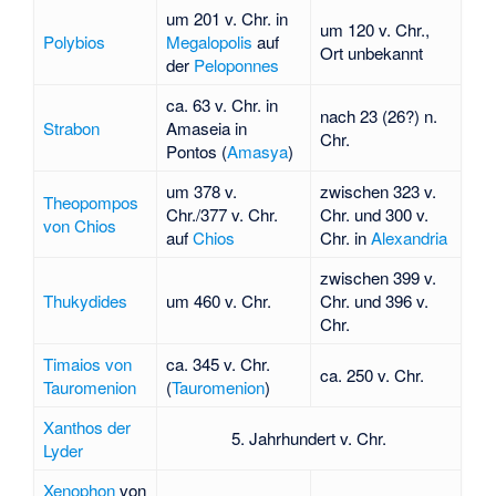
um 201 v. Chr. in
um 120 v. Chr.,
Polybios
Megalopolis
auf
Ort unbekannt
der
Peloponnes
ca. 63 v. Chr. in
nach 23 (26?) n.
Strabon
Amaseia in
Chr.
Pontos (
Amasya
)
um 378 v.
zwischen 323 v.
Theopompos
Chr./377 v. Chr.
Chr. und 300 v.
von Chios
auf
Chios
Chr. in
Alexandria
zwischen 399 v.
Thukydides
um 460 v. Chr.
Chr. und 396 v.
Chr.
Timaios von
ca. 345 v. Chr.
ca. 250 v. Chr.
Tauromenion
(
Tauromenion
)
Xanthos der
5. Jahrhundert v. Chr.
Lyder
Xenophon
von