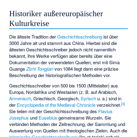
Historiker außereuropäischer
Kulturkreise
Die älteste Tradition der
Geschichtsschreibung
ist über
3000 Jahre alt und stammt aus China. Hierbei sind die
ältesten Geschichtsschreiber jedoch nicht namentlich
bekannt, ihre Werke verfügen aber bereits über eine
Dokumentation der verwendeten Quellen; erst mit Sima
Guangs
Zizhi Tongjian
von 1084 liegt dann eine präzise
Beschreibung der historiografischen Methoden vor.
Geschichtsschreiber von 500 bis 1500 (Mittelalter) aus
Europa, Nordafrika und Westasien (z. B. auf Arabisch,
Armenisch
, Griechisch, Georgisch,
Syrisch
u. a.) sind in
[
3
]
der
Encyclopedia of the Medieval Chronicle
verzeichnet.
Sie teilen mit der Geschichtsschreibung des
Flavius
Josephus
und
Eusebius
gemeinsame Wurzeln. Sie
verbinden Methoden der Zeitrechnung, der Sammlung und
Auswertung von Quellen mit theologischen Zielen. Auch die
islamische Geschichtsschreibung
(ilm at-tarich)
galt als