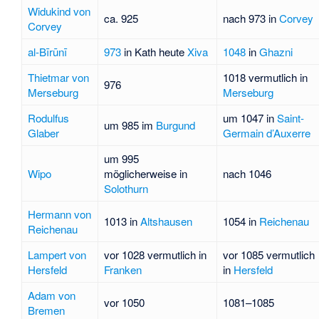
Widukind von
ca. 925
nach 973 in
Corvey
Corvey
al-Bīrūnī
973
in Kath heute
Xiva
1048
in
Ghazni
Thietmar von
1018 vermutlich in
976
Merseburg
Merseburg
Rodulfus
um 1047 in
Saint-
um 985 im
Burgund
Glaber
Germain d’Auxerre
um 995
Wipo
möglicherweise in
nach 1046
Solothurn
Hermann von
1013 in
Altshausen
1054 in
Reichenau
Reichenau
Lampert von
vor 1028 vermutlich in
vor 1085 vermutlich
Hersfeld
Franken
in
Hersfeld
Adam von
vor 1050
1081–1085
Bremen