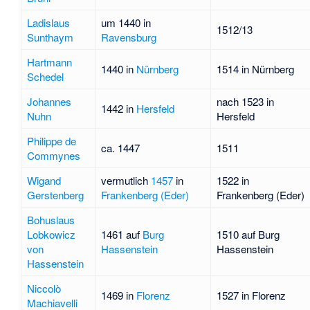
Ladislaus
um 1440 in
1512/13
Sunthaym
Ravensburg
Hartmann
1440 in
Nürnberg
1514 in Nürnberg
Schedel
Johannes
nach 1523 in
1442 in
Hersfeld
Nuhn
Hersfeld
Philippe de
ca. 1447
1511
Commynes
Wigand
vermutlich
1457
in
1522 in
Gerstenberg
Frankenberg (Eder)
Frankenberg (Eder)
Bohuslaus
Lobkowicz
1461 auf
Burg
1510 auf Burg
von
Hassenstein
Hassenstein
Hassenstein
Niccolò
1469 in
Florenz
1527 in Florenz
Machiavelli