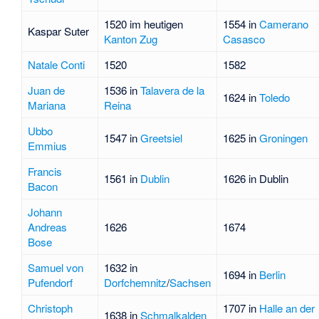
1520 im heutigen
1554 in
Camerano
Kaspar Suter
Kanton Zug
Casasco
Natale Conti
1520
1582
Juan de
1536 in
Talavera de la
1624 in
Toledo
Mariana
Reina
Ubbo
1547 in
Greetsiel
1625 in
Groningen
Emmius
Francis
1561 in
Dublin
1626 in Dublin
Bacon
Johann
Andreas
1626
1674
Bose
Samuel von
1632 in
1694 in
Berlin
Pufendorf
Dorfchemnitz
/
Sachsen
Christoph
1707 in
Halle an der
1638 in
Schmalkalden