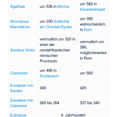
um 582 in
Agathias
um 536 in
Myrina
Konstantinopel
um 395
Ammianus
um 330
Antiochia
wahrscheinlich
Marcellinus
am Orontes/Syrien
in
Rom
vermutlich um 320 in
vermutlich um
einer der
390,
Aurelius Victor
nordafrikanischen
möglicherweise
römischen
in Rom
Provinzen
um 490 in
Cassiodor
um 583
Scylaceum
Eunapios von
345
420
Sardes
Eusebius von
260 bis 264
337 bis 340
Caesarea
Eutropius
4. Jahrhundert