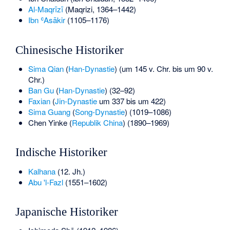
Al-Maqrīzī
(Maqrizi, 1364–1442)
Ibn ʿAsākir
(1105–1176)
Chinesische Historiker
Sima Qian
(
Han-Dynastie
) (um 145 v. Chr. bis um 90 v.
Chr.)
Ban Gu
(
Han-Dynastie
) (32–92)
Faxian
(
Jin-Dynastie
um 337 bis um 422)
Sima Guang
(
Song-Dynastie
) (1019–1086)
Chen Yinke
(
Republik China
) (1890–1969)
Indische Historiker
Kalhana
(12. Jh.)
Abu 'l-Fazl
(1551–1602)
Japanische Historiker