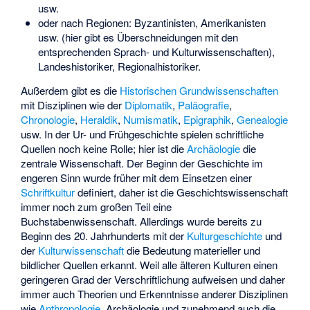
usw.
oder nach Regionen: Byzantinisten, Amerikanisten
usw. (hier gibt es Überschneidungen mit den
entsprechenden Sprach- und Kulturwissenschaften),
Landeshistoriker, Regionalhistoriker.
Außerdem gibt es die
Historischen Grundwissenschaften
mit Disziplinen wie der
Diplomatik
,
Paläografie
,
Chronologie
,
Heraldik
,
Numismatik
,
Epigraphik
,
Genealogie
usw. In der Ur- und Frühgeschichte spielen schriftliche
Quellen noch keine Rolle; hier ist die
Archäologie
die
zentrale Wissenschaft. Der Beginn der Geschichte im
engeren Sinn wurde früher mit dem Einsetzen einer
Schriftkultur
definiert, daher ist die Geschichtswissenschaft
immer noch zum großen Teil eine
Buchstabenwissenschaft. Allerdings wurde bereits zu
Beginn des 20. Jahrhunderts mit der
Kulturgeschichte
und
der
Kulturwissenschaft
die Bedeutung materieller und
bildlicher Quellen erkannt. Weil alle älteren Kulturen einen
geringeren Grad der Verschriftlichung aufweisen und daher
immer auch Theorien und Erkenntnisse anderer Disziplinen
wie
Anthropologie
, Archäologie und zunehmend auch die