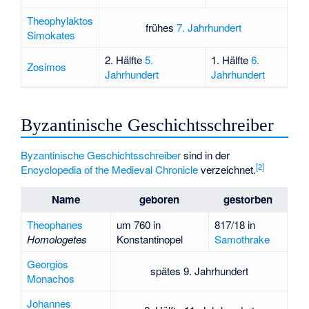
Theophylaktos
frühes
7. Jahrhundert
Simokates
2. Hälfte
5.
1. Hälfte
6.
Zosimos
Jahrhundert
Jahrhundert
Byzantinische Geschichtsschreiber
Byzantinische Geschichtsschreiber
sind in der
[
2
]
Encyclopedia of the Medieval Chronicle
verzeichnet.
Name
geboren
gestorben
Theophanes
um 760 in
817/18 in
Homologetes
Konstantinopel
Samothrake
Georgios
spätes 9. Jahrhundert
Monachos
Johannes