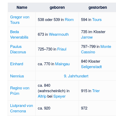
Name
geboren
gestorben
Gregor von
538 oder 539 in
Riom
594 in
Tours
Tours
Beda
735 im Kloster
673 in
Wearmouth
Venerabilis
Jarrow
Paulus
797–799 in
Monte
725–730 in
Friaul
Diaconus
Cassino
840 Kloster
Einhard
ca. 770 in
Maingau
Seligenstadt
Nennius
9. Jahrhundert
ca. 840
Regino von
(wahrscheinlich) in
915 in
Trier
Prüm
Altrip
bei
Speyer
Liutprand von
ca. 920
972
Cremona