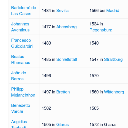
Bartolomé de
1484 in
Sevilla
1566 bei
Madrid
Las Casas
Johannes
1534 in
1477 in
Abensberg
Aventinus
Regensburg
Francesco
1483
1540
Guicciardini
Beatus
1485 in
Schlettstatt
1547 in
Straßburg
Rhenanus
João de
1496
1570
Barros
Philipp
1497 in
Bretten
1560 in
Wittenberg
Melanchthon
Benedetto
1502
1565
Varchi
Aegidius
1505 in
Glarus
1572 in Glarus
Tschudi