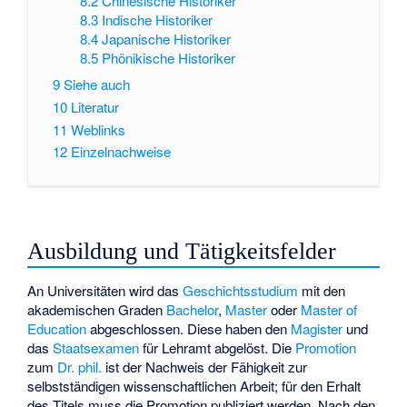
8.2
Chinesische Historiker
8.3
Indische Historiker
8.4
Japanische Historiker
8.5
Phönikische Historiker
9
Siehe auch
10
Literatur
11
Weblinks
12
Einzelnachweise
Ausbildung und Tätigkeitsfelder
An Universitäten wird das
Geschichtsstudium
mit den
akademischen Graden
Bachelor
,
Master
oder
Master of
Education
abgeschlossen. Diese haben den
Magister
und
das
Staatsexamen
für Lehramt abgelöst. Die
Promotion
zum
Dr. phil.
ist der Nachweis der Fähigkeit zur
selbstständigen wissenschaftlichen Arbeit; für den Erhalt
des Titels muss die Promotion publiziert werden. Nach den