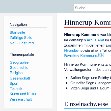
Hinnerup Kom
Navigation
Startseite
Hinnerup Kommune
war bi
Zufällige Seite
im damaligen
Århus Amt
im 
Neu / Featured
zusammen mit den ehemal
Hvorslev
, sowie einem Teil
Themenportale
[
1
]
[
2
]
Favrskov Kommune
.
Geographie
Hinnerup Kommune entstand
Geschichte
Verwaltungsreform des Jahr
Religion
Søften Sogn
und
Foldby 
Gesellschaft
Grundfør Sogn
(Landgem
Sport
Vitten Sogn
und
Haldum 
Technik
Kunst und Kultur
Wissenschaft
Einzelnachweise