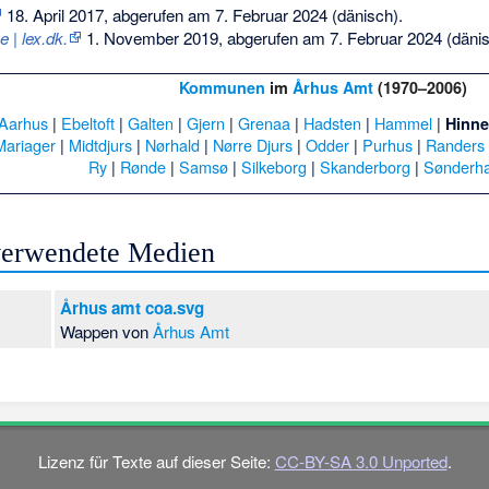
18. April 2017,
abgerufen am 7. Februar 2024
(dänisch).
| lex.dk.
1. November 2019,
abgerufen am 7. Februar 2024
(dänis
Kommunen
im
Århus Amt
(1970–2006)
Aarhus
|
Ebeltoft
|
Galten
|
Gjern
|
Grenaa
|
Hadsten
|
Hammel
|
Hinne
Mariager
|
Midtdjurs
|
Nørhald
|
Nørre Djurs
|
Odder
|
Purhus
|
Randers
Ry
|
Rønde
|
Samsø
|
Silkeborg
|
Skanderborg
|
Sønderha
 verwendete Medien
Århus amt coa.svg
Wappen von
Århus Amt
Lizenz für Texte auf dieser Seite:
CC-BY-SA 3.0 Unported
.