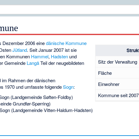
mune
s Dezember 2006 eine
dänische
Kommune
Osten
Jütland
. Seit Januar 2007 ist sie
Struk
igen Kommunen
Hammel
,
Hadsten
und
Sitz der Verwaltung
 der Gemeinde
Langå
Teil der neugebildeten
Fläche
 im Rahmen der dänischen
Einwohner
es 1970 und umfasste folgende
Sogn
:
Kommune seit 2007
Sogn
(Landgemeinde
Søften-Foldby
)
einde
Grundfør-Spørring
)
Sogn
(Landgemeinde
Vitten-Haldum-Hadsten
)