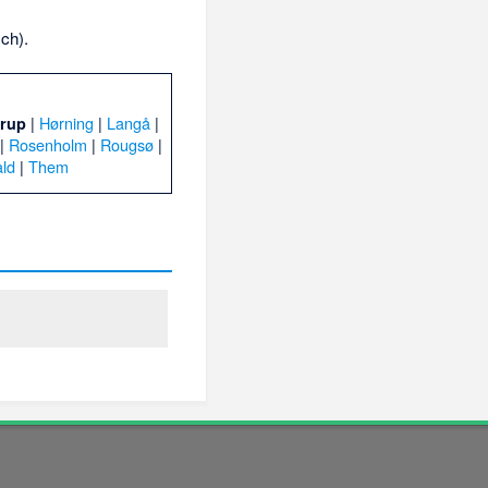
ch).
|
Hørning
|
Langå
|
rup
|
Rosenholm
|
Rougsø
|
ld
|
Them