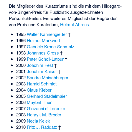
Die Mitglieder des Kuratoriums sind die mit dem Hildegard-
von-Bingen-Preis für Publizistik ausgezeichneten
Persönlichkeiten. Ein weiteres Mitglied ist der Begründer
von Preis und Kuratorium,
Helmut Ahrens
.
1995
Walter Kannengießer
†
1996
Helmut Markwort
1997
Gabriele Krone-Schmalz
1998
Johannes Gross
†
1999
Peter Scholl-Latour
†
2000
Joachim Fest
†
2001
Joachim Kaiser
†
2002
Sandra Maischberger
2003
Harald Schmidt
2004
Claus Kleber
2005
Gerhard Stadelmaier
2006
Maybrit Illner
2007
Giovanni di Lorenzo
2008
Henryk M. Broder
2009
Necla Kelek
2010
Fritz J. Raddatz
†