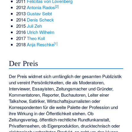
2011
Felicitas von Lovenberg
[
2
]
2012
Antonia Rados
2013
Gustav Seibt
2014
Denis Scheck
2015
Juli Zeh
2016
Ulrich Wilhelm
2017
Theo Koll
[
1
]
2018
Anja Reschke
Der Preis
Der Preis widmet sich umfänglich der gesamten Publizistik
und vereint Persönlichkeiten, die als Moderatoren,
Interviewer, Essayisten, Zeitungsmacher und Gründer,
Kommentatoren, Reporter, Buchautoren, Leiter einer
Talkshow, Satiriker, Wirtschaftsjournalisten oder
Korrespondenten für die weite Palette der Profession und
ihre Wirkung in der Öffentlichkeit stehen. Ob
Zeitungsverlag, öffentlich-rechtliche Rundfunkanstalt,
Privatfernsehen, ob Eigenproduktion, drucktechnisch oder
elektronisch verbreitetes Produkt, es geht um den klugen,