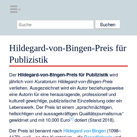
Hildegard-von-Bingen-Preis für
Publizistik
Der
Hildegard-von-Bingen-Preis für Publizistik
wird
jährlich vom
Kuratorium Hildegard-von-Bingen-Preis
verliehen. Ausgezeichnet wird ein Autor beziehungsweise
eine Autorin für eine herausragende, professionell und
kulturell gewichtige, publizistische Einzelleistung oder ein
Lebenswerk. Der Preis ist einem „sprachmächtigen,
hellsichtigen und aussagekräftigen Qualitätsjournalismus“
[
1
]
gewidmet und mit 10.000 Euro
dotiert (Stand 2018).
Der Preis ist benannt nach
Hildegard von Bingen
(1098–
1179), weil – so das Kuratorium – die
Benediktinerin
und