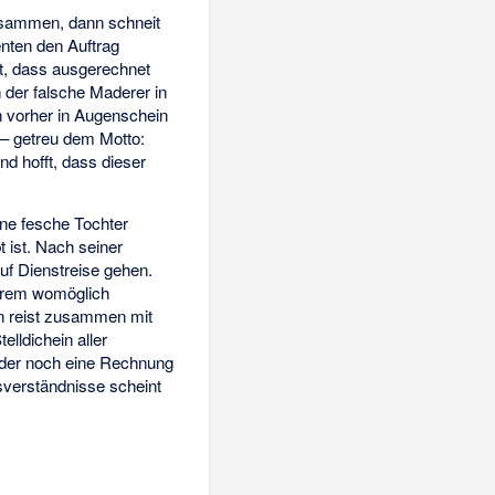
zusammen, dann schneit
enten den Auftrag
t, dass ausgerechnet
 der falsche Maderer in
n vorher in Augenschein
 – getreu dem Motto:
nd hofft, dass dieser
ine fesche Tochter
t ist. Nach seiner
uf Dienstreise gehen.
ihrem womöglich
rn reist zusammen mit
lldichein aller
, der noch eine Rechnung
ssverständnisse scheint