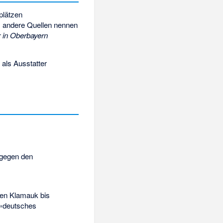
plätzen
, andere Quellen nennen
 in Oberbayern
 als Ausstatter
 gegen den
ten Klamauk bis
 «deutsches