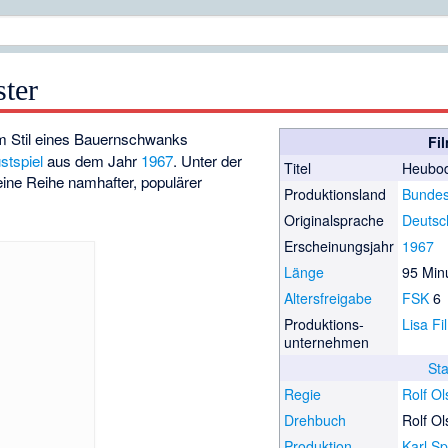
ter
im Stil eines Bauernschwanks
Fi
stspiel
aus dem Jahr
1967
. Unter der
Titel
Heubod
eine Reihe namhafter, populärer
Produktionsland
Bundes
.
Originalsprache
Deutsc
Erscheinungsjahr
1967
Länge
95 Min
Altersfreigabe
FSK
6
Produktions­
Lisa Fi
unternehmen
St
Regie
Rolf O
Drehbuch
Rolf O
Produktion
Karl S