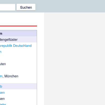
lm
engeflüster
republik Deutschland
h
uten
lm
, München
ab
lsen
lsen
piehs