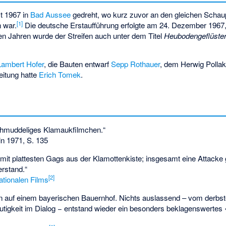
t 1967 in
Bad Aussee
gedreht, wo kurz zuvor an den gleichen Schau
[
1
]
 war.
Die deutsche Erstaufführung erfolgte am 24. Dezember 1967
en Jahren wurde der Streifen auch unter dem Titel
Heubodengeflüster
Lambert Hofer
, die Bauten entwarf
Sepp Rothauer
, dem Herwig Pollak
eitung hatte
Erich Tomek
.
schmuddeliges Klamaukfilmchen.“
ln 1971, S. 135
 mit plattesten Gags aus der Klamottenkiste; insgesamt eine Attacke
rstand.“
[
2
]
ationalen Films
n auf einem bayerischen Bauernhof. Nichts auslassend – vom derbs
utigkeit im Dialog − entstand wieder ein besonders beklagenswertes