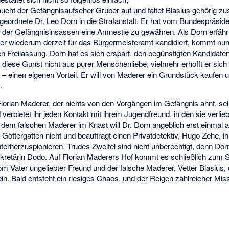
taucht der Gefängnisaufseher Gruber auf und faltet Blasius gehörig 
eordnete Dr. Leo Dorn in die Strafanstalt. Er hat vom Bundespräsid
m der Gefängnisinsassen eine Amnestie zu gewähren. Als Dorn erfähr
ser wiederum derzeit für das Bürgermeisteramt kandidiert, kommt nun
n Freilassung. Dorn hat es sich erspart, den begünstigten Kandidate
diese Gunst nicht aus purer Menschenliebe; vielmehr erhofft er sich
– einen eigenen Vorteil. Er will von Maderer ein Grundstück kaufen u
.
Florian Maderer, der nichts von den Vorgängen im Gefängnis ahnt, se
erbietet ihr jeden Kontakt mit ihrem Jugendfreund, in den sie verlieb
dem falschen Maderer im Knast will Dr. Dorn angeblich erst einmal a
 Göttergatten nicht und beauftragt einen Privatdetektiv, Hugo Zehe, 
erherzuspionieren. Trudes Zweifel sind nicht unberechtigt, denn Do
ekretärin Dodo. Auf Florian Maderers Hof kommt es schließlich zum Ste
om Vater ungeliebter Freund und der falsche Maderer, Vetter Blasius
n ein. Bald entsteht ein riesiges Chaos, und der Reigen zahlreicher Mi