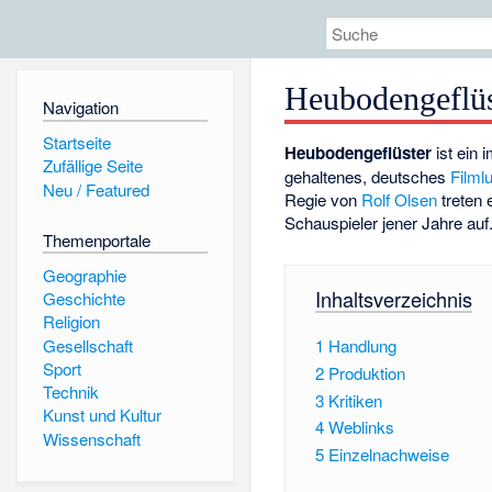
Heubodengeflüs
Navigation
Startseite
Heubodengeflüster
ist ein 
Zufällige Seite
gehaltenes, deutsches
Filmlu
Neu / Featured
Regie von
Rolf Olsen
treten 
Schauspieler jener Jahre auf
Themenportale
Geographie
Inhaltsverzeichnis
Geschichte
Religion
Gesellschaft
1
Handlung
Sport
2
Produktion
Technik
3
Kritiken
Kunst und Kultur
4
Weblinks
Wissenschaft
5
Einzelnachweise