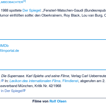
[
3
]
ilmbeobachter
 1988 spottete
Der Spiegel
: „Fensterl-Watschen-Gaudi (Bundesrepubl
Humor einflößen sollte: den Oberkrainern, Roy Black, Lou van Burg, C
IMDb
filmportal.de
:
Die Supernase. Karl Spiehs und seine Filme
, Verlag Carl Ueberreut
.
In:
Lexikon des internationalen Films
.
Filmdienst
,
abgerufen am 2.
sseverband München, Kritik Nr. 42/1968
in Der Spiegel
Filme von
Rolf Olsen