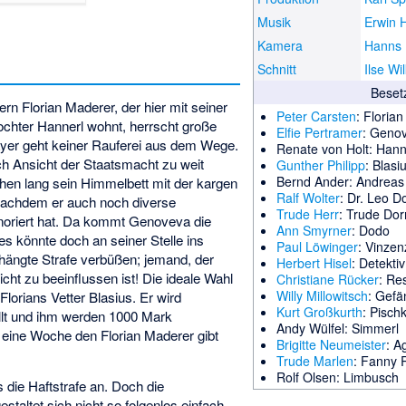
Musik
Erwin H
Kamera
Hanns 
Schnitt
Ilse Wi
Beset
n Florian Maderer, der hier mit seiner
Peter Carsten
: Floria
chter Hannerl wohnt, herrscht große
Elfie Pertramer
: Genov
yer geht keiner Rauferei aus dem Wege.
Renate von Holt
: Hann
h Ansicht der Staatsmacht zu weit
Gunther Philipp
: Blasi
Bernd Ander
: Andreas
hen lang sein Himmelbett mit der kargen
Ralf Wolter
: Dr. Leo D
nachdem er auch noch diverse
Trude Herr
: Trude Dor
gnoriert hat. Da kommt Genoveva die
Ann Smyrner
: Dodo
s könnte doch an seiner Stelle ins
Paul Löwinger
: Vinzen
hängte Strafe verbüßen; jemand, der
Herbert Hisel
: Detekt
icht zu beeinflussen ist! Die ideale Wahl
Christiane Rücker
: Re
Willy Millowitsch
: Gefä
Florians Vetter Blasius. Er wird
Kurt Großkurth
: Pisch
üllt und ihm werden 1000 Mark
Andy Wülfel
: Simmerl
 eine Woche den Florian Maderer gibt
Brigitte Neumeister
: A
Trude Marlen
: Fanny 
Rolf Olsen: Limbusch
s die Haftstrafe an. Doch die
taltet sich nicht so folgenlos einfach,