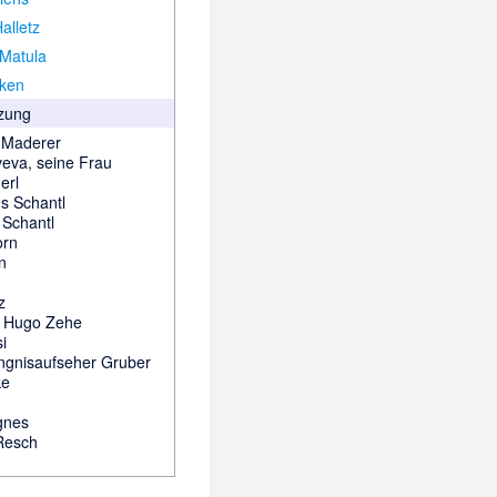
alletz
Matula
lken
zung
n Maderer
eva, seine Frau
erl
us Schantl
 Schantl
orn
n
z
iv Hugo Zehe
si
ngnisaufseher Gruber
ke
gnes
Resch