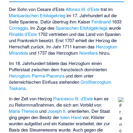
Der Sohn von Cesare d’Este
Alfonso III. d’Este
trat im
Mantuanischen Erbfolgekrieg
im 17. Jahrhundert auf die
Seite Spaniens. Dafür übertrug ihm Kaiser
Ferdinand
1633
Correggio
. Im Zuge des
Spanischen Erbfolgekriegs
wurde
Rinaldo d’Este
1702 vertrieben und das Land von Spanien
und Frankreich besetzt. Erst 1707 erhielt der Herzog die
Herrschaft zurück. Im Jahr 1711 kamen das
Herzogtum
Mirandola
und 1737 das Herzogtum
Novellara
hinzu.
Im 18. Jahrhundert bildete das Herzogtum einen
Pufferstaat zwischen dem französisch dominierten
Herzogtum Parma-Piacenza
und dem unter
österreichischen Einfluss stehenden
Großherzogtum
Toskana
.
In der Zeit von Herzog
Francesco III. d’Este
kam es
zu Reformmaßnahmen, die sich am Vorbild von
F
Maria Theresia
und
Joseph II.
orientierten. Der Staat
r
ging gegen den Besitz der
toten Hand
vor, Klöster
a
wurden aufgelöst und ein Kataster erarbeitet, der zur
n
Basis des Steuerwesens wurde. Auch gegen die
c