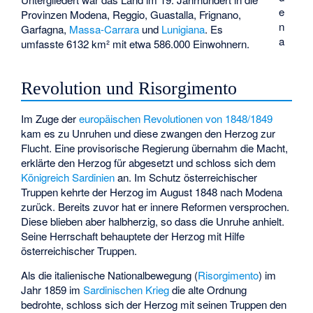
e
Provinzen Modena, Reggio, Guastalla, Frignano,
n
Garfagna,
Massa-Carrara
und
Lunigiana
. Es
a
umfasste 6132 km² mit etwa 586.000 Einwohnern.
Revolution und Risorgimento
Im Zuge der
europäischen Revolutionen von 1848/1849
kam es zu Unruhen und diese zwangen den Herzog zur
Flucht. Eine provisorische Regierung übernahm die Macht,
erklärte den Herzog für abgesetzt und schloss sich dem
Königreich Sardinien
an. Im Schutz österreichischer
Truppen kehrte der Herzog im August 1848 nach Modena
zurück. Bereits zuvor hat er innere Reformen versprochen.
Diese blieben aber halbherzig, so dass die Unruhe anhielt.
Seine Herrschaft behauptete der Herzog mit Hilfe
österreichischer Truppen.
Als die italienische Nationalbewegung (
Risorgimento
) im
Jahr 1859 im
Sardinischen Krieg
die alte Ordnung
bedrohte, schloss sich der Herzog mit seinen Truppen den