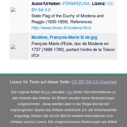
Autor/Urheber:
FDRMRZUSA
,
Lizenz:
CC
BY-SA 4.0
State Flag of the Duchy of Modena and
Reggio (1830-1859). References:
http://www.rbvex.it/modena.html
.
Modène, François-Marie III de.jpg
François-Marie d'Este, duc de Modene en
1737 (1698-1780), portant l'ordre de la Toison
d'Or
Lizenz für Texte auf dieser Seite:
CC-BY-SA 3.0 Unported
.
Der original-Artikel ist
hier
abrufbar.
Hier
finden Sie Informationen zu
den Autoren des Artikels. An Bildern wurden keine Veränderungen
vorgenommen - diese werden aber in der Regel wie bei der
ursprünglichen Quelle des Artikels verkleinert, d.h. als Vorschaubilder
angezeigt. Klicken Sie auf ein Bild für weitere Informationen zum
Urheber und zur Lizenz. Die vorgenommenen Änderungen am Artikel