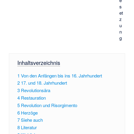
e
s
et
z
u
n
g
Inhaltsverzeichnis
1
Von den Anfängen bis ins 16. Jahrhundert
2
17. und 18. Jahrhundert
3
Revolutionsära
4
Restauration
5
Revolution und Risorgimento
6
Herzöge
7
Siehe auch
8
Literatur