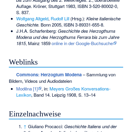
Auflage. Kröner, Stuttgart 1983,
ISBN 3-520-80002-0
,
S. 837.
Wolfgang Altgeld
,
Rudolf Lill
(Hrsg.):
Kleine italienische
Geschichte.
Bonn 2005,
ISBN 3-89331-655-8
.
J.H.A. Scharfenberg:
Geschichte des Herzogthums
Modena und des Herzogthums Ferrara bis zum Jahre
1815
, Mainz 1859
online in der Google-Buchsuche
Weblinks
Commons
: Herzogtum Modena
– Sammlung von
Bildern, Videos und Audiodateien
Modĕna [1]
, in:
Meyers Großes Konversations-
Lexikon
, Band 14. Leipzig 1908, S. 13–14
Einzelnachweise
↑
Giuliano Procacci:
Geschichte Italiens und der