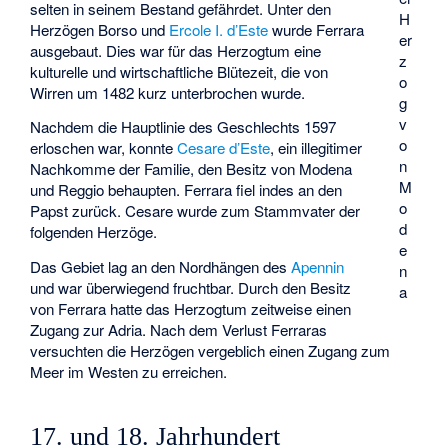
selten in seinem Bestand gefährdet. Unter den
H
Herzögen Borso und
Ercole I. d’Este
wurde Ferrara
er
ausgebaut. Dies war für das Herzogtum eine
z
kulturelle und wirtschaftliche Blütezeit, die von
o
Wirren um 1482 kurz unterbrochen wurde.
g
v
Nachdem die Hauptlinie des Geschlechts 1597
o
erloschen war, konnte
Cesare d’Este
, ein
illegitimer
n
Nachkomme der Familie, den Besitz von Modena
M
und Reggio behaupten. Ferrara fiel indes an den
o
Papst zurück. Cesare wurde zum Stammvater der
d
folgenden Herzöge.
e
Das Gebiet lag an den Nordhängen des
Apennin
n
und war überwiegend fruchtbar. Durch den Besitz
a
von Ferrara hatte das Herzogtum zeitweise einen
Zugang zur Adria. Nach dem Verlust Ferraras
versuchten die Herzögen vergeblich einen Zugang zum
Meer im Westen zu erreichen.
17. und 18. Jahrhundert