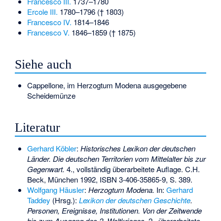
Francesco III.
1737–1780
Ercole III.
1780–1796 († 1803)
Francesco IV.
1814–1846
Francesco V.
1846–1859 († 1875)
Siehe auch
Cappellone
, im Herzogtum Modena ausgegebene
Scheidemünze
Literatur
Gerhard Köbler
:
Historisches Lexikon der deutschen
Länder. Die deutschen Territorien vom Mittelalter bis zur
Gegenwart.
4., vollständig überarbeitete Auflage. C.H.
Beck, München 1992,
ISBN 3-406-35865-9
, S. 389.
Wolfgang Häusler
:
Herzogtum Modena.
In:
Gerhard
Taddey
(Hrsg.):
Lexikon der deutschen Geschichte
.
Personen, Ereignisse, Institutionen. Von der Zeitwende
bis zum Ausgang des 2. Weltkrieges.
2., überarbeitete