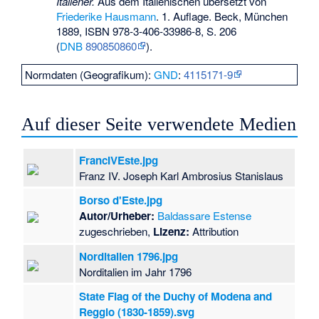
Italiener.
Aus dem Italienischen übersetzt von
Friederike Hausmann
. 1. Auflage. Beck, München
1889,
ISBN 978-3-406-33986-8
, S. 206
(
DNB
890850860
).
Normdaten (Geografikum):
GND
:
4115171-9
Auf dieser Seite verwendete Medien
FrancIVEste.jpg
Franz IV. Joseph Karl Ambrosius Stanislaus
Borso d'Este.jpg
Autor/Urheber:
Baldassare Estense
zugeschrieben
,
Lizenz:
Attribution
Norditalien 1796.jpg
Norditalien im Jahr 1796
State Flag of the Duchy of Modena and
Reggio (1830-1859).svg