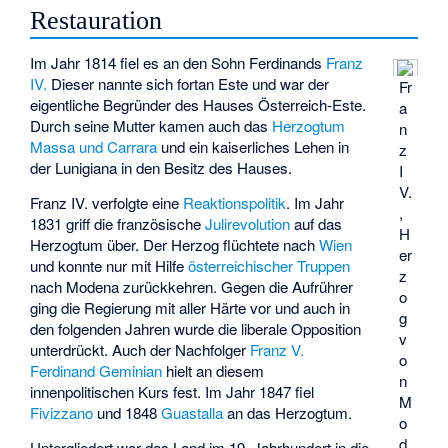
Restauration
Im Jahr 1814 fiel es an den Sohn Ferdinands
Franz
IV.
Dieser nannte sich fortan Este und war der
Fr
eigentliche Begründer des Hauses Österreich-Este.
a
Durch seine Mutter kamen auch das
Herzogtum
n
Massa und Carrara
und ein kaiserliches Lehen in
z
der Lunigiana in den Besitz des Hauses.
I
V.
Franz IV. verfolgte eine
Reaktionspolitik
. Im Jahr
,
1831 griff die französische
Julirevolution
auf das
H
Herzogtum über. Der Herzog flüchtete nach
Wien
er
und konnte nur mit Hilfe
österreichischer Truppen
z
nach Modena zurückkehren. Gegen die Aufrührer
o
ging die Regierung mit aller Härte vor und auch in
g
den folgenden Jahren wurde die liberale Opposition
v
unterdrückt. Auch der Nachfolger
Franz V.
o
Ferdinand Geminian
hielt an diesem
n
innenpolitischen Kurs fest. Im Jahr 1847 fiel
M
Fivizzano
und 1848
Guastalla
an das Herzogtum.
o
d
Untergliedert war das Land im 19. Jahrhundert in die