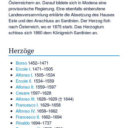
Österreichern an. Darauf bildete sich in Modena eine
provisorische Regierung. Eine ebenfalls einberufene
Landesversammlung erklärte die Absetzung des Hauses
Este und den Anschluss an Sardinien. Der Herzog floh
nach Österreich, wo er 1875 starb. Das Herzogtum
schloss sich 1860 dem Königreich Sardinien an.
Herzöge
Borso
1452–1471
Ercole I.
1471–1505
Alfonso I.
1505–1534
Ercole II.
1534–1559
Alfonso II.
1559–1597
Cesare
1597–1628
Alfonso III.
1628–1629 († 1644)
Francesco I.
1629–1658
Alfonso IV.
1658–1662
Francesco II.
1662–1694
Rinaldo
1694–1737