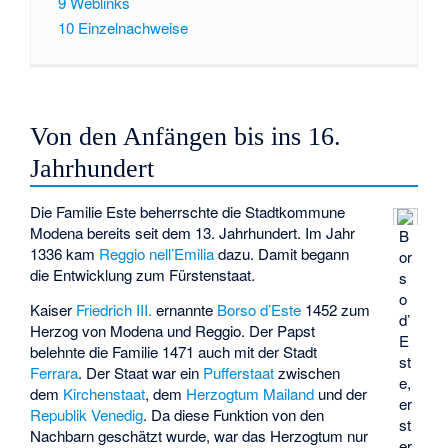
9
Weblinks
10
Einzelnachweise
Von den Anfängen bis ins 16.
Jahrhundert
Die Familie Este beherrschte die Stadtkommune
Modena bereits seit dem 13. Jahrhundert. Im Jahr
B
1336 kam
Reggio nell’Emilia
dazu. Damit begann
or
die Entwicklung zum Fürstenstaat.
s
o
Kaiser
Friedrich III.
ernannte
Borso d’Este
1452 zum
d’
Herzog von Modena und Reggio. Der Papst
E
belehnte die Familie 1471 auch mit der Stadt
st
Ferrara
. Der Staat war ein
Pufferstaat
zwischen
e,
dem
Kirchenstaat
, dem
Herzogtum Mailand
und der
er
Republik Venedig
. Da diese Funktion von den
st
Nachbarn geschätzt wurde, war das Herzogtum nur
er