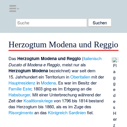
Herzogtum Modena und Reggio
Das
Herzogtum Modena und Reggio
(
italienisch
Ducato di Modena e Reggio
, meist nur als
Fl
Herzogtum Modena
bezeichnet) war seit dem
a
15. Jahrhundert ein Territorium in
Oberitalien
mit der
g
Hauptresidenz
in
Modena
. Es war im Besitz der
g
Familie Este
; 1803 ging es im Erbgang an die
e
Habsburger
. Mit einer Unterbrechung während der
d
Zeit der
Koalitionskriege
von 1796 bis 1814 bestand
e
das Herzogtum bis 1860, als es im Zuge des
s
Risorgimento
an das
Königreich Sardinien
fiel.
H
er
z