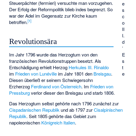
Steuerpächter (fermieri) versuchte man vorzugehen.
e
Der Erfolg der Reformpolitik blieb indes begrenzt. So
s
war der Adel im Gegensatz zur Kirche kaum
c
[
1
]
betroffen.
o
II
I.
Revolutionsära
d
’
E
Im Jahr 1796 wurde das Herzogtum von den
s
französischen Revolutionstruppen besetzt. Als
t
Entschädigung erhielt Herzog
Herkules III. Rinaldo
e
im
Frieden von Lunéville
im Jahr 1801 den
Breisgau
.
Diesen überließ er seinem Schwiegersohn
Erzherzog
Ferdinand von Österreich
. Im
Frieden von
Pressburg
verlor dieser den Breisgau und starb 1806.
Das Herzogtum selbst gehörte nach 1796 zunächst zur
Cispadanischen Republik
und ab 1797 zur
Cisalpinischen
Republik
. Seit 1805 gehörte das Gebiet zum
napoleonischen
Königreich Italien
.