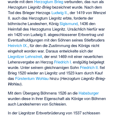
wurde mit dem
Herzogtum Brieg
verbunden, das nun als
Herzogtum Liegnitz-Brieg
bezeichnet wurde. Nach dem
Tod des Brieger Herzogs
Ludwig II.
, der 1419 von Wenzel
II. auch das Herzogtum Liegnitz erbte, forderte der
böhmische Landesherr, König
Sigismund
, 1436 den
Heimfall des Herzogtums Liegnitz. Ursächlich hierfür war
ein 1420 von Ludwig II. abgeschlossener Erbvertrag und
Eventualhuldigungen mit den Söhnen seines Stiefbruders
Heinrich IX.
, für den die Zustimmung des Königs nicht
eingeholt worden war. Daraus entwickelte sich der
Liegnitzer Lehnstreit
, der erst 1469 mit einer neuerlichen
Lehensvergabe an Herzog
Friedrich I.
endgültig beigelegt
wurde. Unter seinem gleichnamigen Sohn
Friedrich II.
fiel
Brieg 1520 wieder an Liegnitz und 1523 kam durch Kauf
das
Fürstentum Wohlau
hinzu (
Herzogtum Liegnitz-Brieg-
Wohlau
).
Mit dem Übergang Böhmens 1526 an die
Habsburger
wurden diese in ihrer Eigenschaft als Könige von Böhmen
auch Landesherren von Schlesien.
In der Liegnitzer Erbverbrüderung von 1537 schlossen