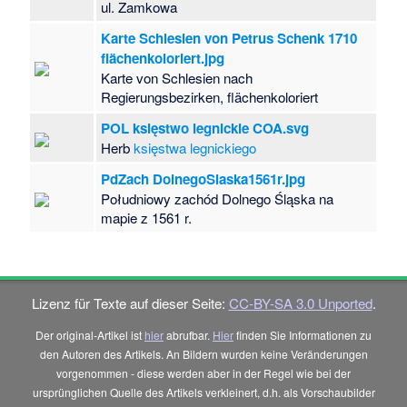
ul. Zamkowa
Karte Schlesien von Petrus Schenk 1710
flächenkoloriert.jpg
Karte von Schlesien nach
Regierungsbezirken, flächenkoloriert
POL księstwo legnickie COA.svg
Herb
księstwa legnickiego
PdZach DolnegoSlaska1561r.jpg
Południowy zachód Dolnego Śląska na
mapie z 1561 r.
Lizenz für Texte auf dieser Seite:
CC-BY-SA 3.0 Unported
.
Der original-Artikel ist
hier
abrufbar.
Hier
finden Sie Informationen zu
den Autoren des Artikels. An Bildern wurden keine Veränderungen
vorgenommen - diese werden aber in der Regel wie bei der
ursprünglichen Quelle des Artikels verkleinert, d.h. als Vorschaubilder