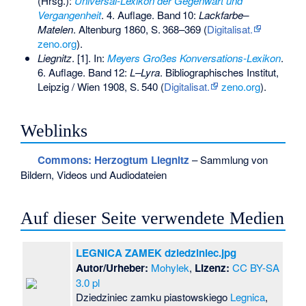
(Hrsg.):
Universal-Lexikon der Gegenwart und
Vergangenheit
. 4. Auflage.
Band
10
:
Lackfarbe–
Matelen
. Altenburg 1860,
S.
368–369
(
Digitalisat.
zeno.org
).
Liegnitz
. [1]. In:
Meyers Großes Konversations-Lexikon
.
6. Auflage.
Band
12
:
L–Lyra
. Bibliographisches Institut,
Leipzig / Wien 1908,
S.
540
(
Digitalisat.
zeno.org
).
Weblinks
Commons
: Herzogtum Liegnitz
– Sammlung von
Bildern, Videos und Audiodateien
Auf dieser Seite verwendete Medien
LEGNICA ZAMEK dziedziniec.jpg
Autor/Urheber:
Mohylek
,
Lizenz:
CC BY-SA
3.0 pl
Dziedziniec zamku piastowskiego
Legnica
,