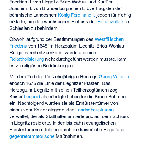
Friedrich II. von Liegnitz-Brieg-Wohlau und Kurfürst
Joachim II. von Brandenburg
einen Erbvertrag, den der
böhmische Landesherr
König Ferdinand I.
jedoch für nichtig
erklärte, um den wachsenden Einfluss der
Hohenzollern
in
Schlesien zu behindern.
Obwohl aufgrund der Bestimmungen des
Westfälischen
Friedens
von 1648 im Herzogtum Liegnitz-Brieg-Wohlau
Religionsfreiheit zuerkannt wurde und eine
Rekatholisierung
nicht durchgeführt werden musste, kam
es zu religiösen Bedrückungen.
Mit dem Tod des fünfzehnjährigen Herzogs
Georg Wilhelm
erlosch 1675 die Linie der Liegnitzer Piasten. Das
Herzogtum Liegnitz mit seinen Teilherzogtümern zog
Kaiser
Leopold
als erledigte Lehen für die Krone Böhmen
ein. Nachfolgend wurden sie als Erbfürstentümer von
einem vom Kaiser eingesetzten
Landeshauptmann
verwaltet, der als Statthalter amtierte und auf dem Schloss
in Liegnitz residierte. In den bis dahin evangelischen
Fürstentümern erfolgten durch die kaiserliche Regierung
gegenreformatorische
Maßnahmen.