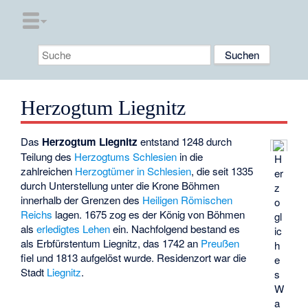
Herzogtum Liegnitz
Das
Herzogtum Liegnitz
entstand 1248 durch
Teilung des
Herzogtums Schlesien
in die
H
zahlreichen
Herzogtümer in Schlesien
, die seit 1335
er
durch Unterstellung unter die
Krone Böhmen
z
innerhalb der Grenzen des
Heiligen Römischen
o
Reichs
lagen. 1675 zog es der König von Böhmen
gl
als
erledigtes Lehen
ein. Nachfolgend bestand es
ic
als Erbfürstentum Liegnitz, das 1742 an
Preußen
h
fiel und 1813 aufgelöst wurde. Residenzort war die
e
Stadt
Liegnitz
.
s
W
a