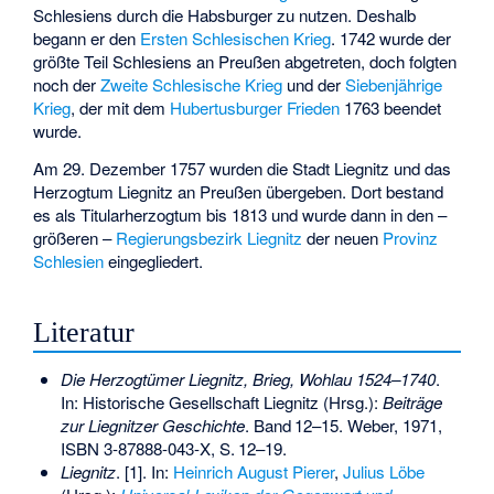
Schlesiens durch die Habsburger zu nutzen. Deshalb
begann er den
Ersten Schlesischen Krieg
. 1742 wurde der
größte Teil Schlesiens an Preußen abgetreten, doch folgten
noch der
Zweite Schlesische Krieg
und der
Siebenjährige
Krieg
, der mit dem
Hubertusburger Frieden
1763 beendet
wurde.
Am 29. Dezember 1757 wurden die Stadt Liegnitz und das
Herzogtum Liegnitz an Preußen übergeben. Dort bestand
es als Titularherzogtum bis 1813 und wurde dann in den –
größeren –
Regierungsbezirk Liegnitz
der neuen
Provinz
Schlesien
eingegliedert.
Literatur
Die Herzogtümer Liegnitz, Brieg, Wohlau 1524–1740
.
In: Historische Gesellschaft Liegnitz (Hrsg.):
Beiträge
zur Liegnitzer Geschichte
.
Band
12–15
. Weber, 1971,
ISBN 3-87888-043-X
,
S.
12–19
.
Liegnitz
. [1]. In:
Heinrich August Pierer
,
Julius Löbe