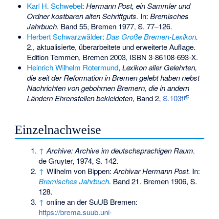
Karl H. Schwebel
:
Hermann Post, ein Sammler und
Ordner kostbaren alten Schriftguts.
In:
Bremisches
Jahrbuch.
Band 55, Bremen 1977, S. 77–126.
Herbert Schwarzwälder
:
Das Große Bremen-Lexikon
.
2., aktualisierte, überarbeitete und erweiterte Auflage.
Edition Temmen, Bremen 2003,
ISBN 3-86108-693-X
.
Heinrich Wilhelm Rotermund
,
Lexikon aller Gelehrten,
die seit der Reformation in Bremen gelebt haben nebst
Nachrichten von gebohrnen Bremern, die in andern
Ländern Ehrenstellen bekleideten
, Band 2,
S.103f
Einzelnachweise
↑
Archive: Archive im deutschsprachigen Raum.
de Gruyter, 1974, S. 142.
↑
Wilhelm von Bippen:
Archivar Hermann Post.
In:
Bremisches Jahrbuch
.
Band 21. Bremen 1906, S.
128.
↑
online an der SuUB Bremen:
https://brema.suub.uni-