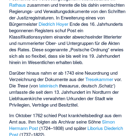
Rathaus
zusammen und trennte die bis dahin vermischten
Regierungs- und Verwaltungsdokumente von den Schriften
der Justizregistraturen. In Erweiterung eines von
Bürgermeister
Diedrich Hoyer
Ende des 16. Jahrhunderts
begonnenen Registers schuf Post ein
Klassifikationssystem einander abwechselnder litterierter
und nummerierter Ober- und Untergruppen für die Akten
des Rates. Diese sogenannte „Postsche Ordnung“ erwies
sich als so flexibel, dass sie bis weit ins 19. Jahrhundert
hinein im Wesentlichen erhalten blieb.
Darüber hinaus nahm er ab 1743 eine Neuordnung und
Verzeichnung der Dokumente aus der
Tresekammer
vor.
Die
Trese
(von
lateinisch
thesaurus
, deutsch ‚Schatz‘)
umfasste die seit dem 13. Jahrhundert im Nordturm der
Liebfrauenkirche verwahrten Urkunden der Stadt wie
Privilegien, Verträge und Besitztitel.
Im Oktober 1762 schied Post krankheitsbedingt aus dem
Amt aus. Ihm folgten als Archivar seine Söhne
Simon
Hermann Post
(1724–1808) und später
Liborius Diederich
Post
(1737–1822).