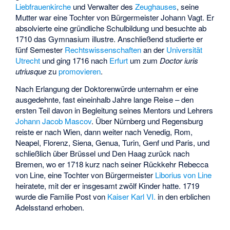
Liebfrauenkirche
und Verwalter des
Zeughauses
, seine
Mutter war eine Tochter von Bürgermeister
Johann Vagt
. Er
absolvierte eine gründliche Schulbildung und besuchte ab
1710 das
Gymnasium illustre
. Anschließend studierte er
fünf Semester
Rechtswissenschaften
an der
Universität
Utrecht
und ging 1716 nach
Erfurt
um zum
Doctor iuris
utriusque
zu
promovieren
.
Nach Erlangung der Doktorenwürde unternahm er eine
ausgedehnte, fast eineinhalb Jahre lange Reise – den
ersten Teil davon in Begleitung seines Mentors und Lehrers
Johann Jacob Mascov
. Über Nürnberg und Regensburg
reiste er nach Wien, dann weiter nach Venedig, Rom,
Neapel, Florenz, Siena, Genua, Turin, Genf und Paris, und
schließlich über Brüssel und Den Haag zurück nach
Bremen, wo er 1718 kurz nach seiner Rückkehr Rebecca
von Line, eine Tochter von Bürgermeister
Liborius von Line
heiratete, mit der er insgesamt zwölf Kinder hatte. 1719
wurde die Familie Post von
Kaiser Karl VI.
in den erblichen
Adelsstand erhoben.