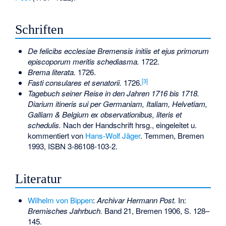
Schriften
De felicibs ecclesiae Bremensis initiis et ejus primorum
episcoporum meritis schediasma.
1722.
Brema literata.
1726.
[
3
]
Fasti consulares et senatorii.
1726.
Tagebuch seiner Reise in den Jahren 1716 bis 1718.
Diarium itineris sui per Germaniam, Italiam, Helvetiam,
Galliam & Belgium ex observationibus, literis et
schedulis.
Nach der Handschrift hrsg., eingeleitet u.
kommentiert von
Hans-Wolf Jäger
. Temmen, Bremen
1993,
ISBN 3-86108-103-2
.
Literatur
Wilhelm von Bippen
:
Archivar Hermann Post.
In:
Bremisches Jahrbuch.
Band 21, Bremen 1906, S. 128–
145.