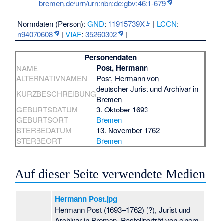
bremen.de/urn/urn:nbn:de:gbv:46:1-679
Normdaten (Person):
GND
:
11915739X
|
LCCN
:
n94070608
|
VIAF
:
35260302
|
Personendaten
Post, Hermann
NAME
ALTERNATIVNAMEN
Post, Hermann von
deutscher Jurist und Archivar in
KURZBESCHREIBUNG
Bremen
GEBURTSDATUM
3. Oktober 1693
GEBURTSORT
Bremen
STERBEDATUM
13. November 1762
STERBEORT
Bremen
Auf dieser Seite verwendete Medien
Hermann Post.jpg
Hermann Post (1693–1762) (?), Jurist und
Archivar in Bremen. Pastellporträt von einem