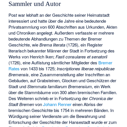
Sammler und Autor
Post war lebhaft an der Geschichte seiner Heimatstadt
interessiert und hatte über die Jahre eine bedeutende
Privatsammlung von 600 Abschriften aus Urkunden, Akten
und Chroniken angelegt. Außerdem verfasste er mehrere
bedeutende Abhandlungen zu Themen der Bremer
Geschichte, wie
Brema literata
(1726), ein Register
literarisch bekannter Männer der Stadt in Fortsetzung des
Werks von
Henrich Iken
;
Fasti consulares et senatorii
(1726), eine Auflistung sämtlicher Mitglieder des
Bremer
Rates
von 1433 bis 1725;
Inscriptiones liberae reipublicae
Bremensis
, eine Zusammenstellung aller Inschriften an
Gebäuden, auf Grabsteinen, Glocken und Geschützen der
Stadt und
Stemmata familiarum Bremensium
, ein Werk
über die Stammbäume von 300 alten bremischen Familien.
Des Weiteren schrieb er in Fortsetzung der
Chronica der
Stadt Bremen
von
Johann Renner
einen Abriss der
bremischen Geschichte bis 1754 in mehreren Bänden. In
Würdigung seiner Verdienste um die Bewahrung und
Erforschung der Geschichte der Hansestadt wurde er zum