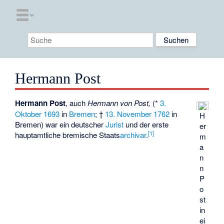
Hermann Post
Hermann Post
, auch
Hermann von Post,
(*
3.
Oktober
1693
in
Bremen
; †
13. November
1762
in
H
Bremen) war ein deutscher
Jurist
und der erste
er
[
1
]
hauptamtliche bremische Staats
archivar
.
m
a
n
n
P
o
st
in
ei