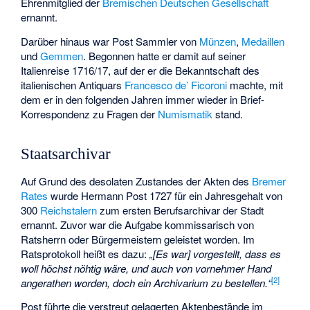
Ehrenmitglied der
Bremischen Deutschen Gesellschaft
ernannt.
Darüber hinaus war Post Sammler von
Münzen
,
Medaillen
und
Gemmen
. Begonnen hatte er damit auf seiner
Italienreise 1716/17, auf der er die Bekanntschaft des
italienischen Antiquars
Francesco de’ Ficoroni
machte, mit
dem er in den folgenden Jahren immer wieder in Brief-
Korrespondenz zu Fragen der
Numismatik
stand.
Staatsarchivar
Auf Grund des desolaten Zustandes der Akten des
Bremer
Rates
wurde Hermann Post 1727 für ein Jahresgehalt von
300
Reichstalern
zum ersten Berufsarchivar der Stadt
ernannt. Zuvor war die Aufgabe kommissarisch von
Ratsherrn oder Bürgermeistern geleistet worden. Im
Ratsprotokoll heißt es dazu:
„[Es war] vorgestellt, dass es
woll höchst nöhtig wäre, und auch von vornehmer Hand
[
2
]
angerathen worden, doch ein Archivarium zu bestellen.“
Post führte die verstreut gelagerten Aktenbestände im