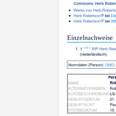
Commons
: Herb Robe
Werke von Herb Roberts
Herb Robertson
bei
Di
Herb Robertson
bei
Al
Einzelnachweise
a
b
c
↑
RIP Herb Robe
(niederländisch).
Normdaten (Person):
GND
Per
Rob
NAME
ALTERNATIVNAMEN
Rob
KURZBESCHREIBUNG
US-
GEBURTSDATUM
21.
GEBURTSORT
Pis
STERBEDATUM
10.