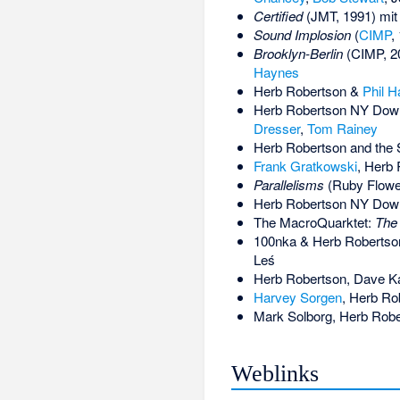
Certified
(JMT, 1991) mi
Sound Implosion
(
CIMP
,
Brooklyn-Berlin
(CIMP, 2
Haynes
Herb Robertson &
Phil 
Herb Robertson NY Down
Dresser
,
Tom Rainey
Herb Robertson and the
Frank Gratkowski
, Herb
Parallelisms
(Ruby Flowe
Herb Robertson NY Down
The MacroQuarktet:
The 
100nka & Herb Robertso
Leś
Herb Robertson,
Dave K
Harvey Sorgen
, Herb Ro
Mark Solborg, Herb Rob
Weblinks