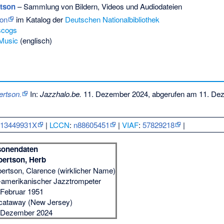
rtson
– Sammlung von Bildern, Videos und Audiodateien
on
im Katalog der
Deutschen Nationalbibliothek
scogs
lMusic
(englisch)
rtson.
In:
Jazzhalo.be.
11. Dezember 2024,
abgerufen am 11. De
:
13449931X
|
LCCN
:
n88605451
|
VIAF
:
57829218
|
sonendaten
ertson, Herb
ertson, Clarence (wirklicher Name)
amerikanischer Jazztrompeter
 Februar 1951
cataway (New Jersey)
 Dezember 2024