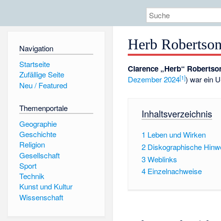
Herb Robertso
Navigation
Startseite
Clarence „Herb“ Robertso
Zufällige Seite
[
1
]
Dezember
2024
) war ein 
Neu / Featured
Themenportale
Inhaltsverzeichnis
Geographie
Geschichte
1
Leben und Wirken
Religion
2
Diskographische Hinw
Gesellschaft
3
Weblinks
Sport
4
Einzelnachweise
Technik
Kunst und Kultur
Wissenschaft