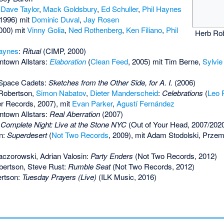
t
Dave Taylor
,
Mack Goldsbury
,
Ed Schuller
,
Phil Haynes
 1996) mit
Dominic Duval
,
Jay Rosen
000) mit
Vinny Golia
,
Ned Rothenberg
,
Ken Filiano
,
Phil
Herb Rob
Haynes
:
Ritual
(CIMP, 2000)
town Allstars:
Elaboration
(
Clean Feed
, 2005) mit Tim Berne,
Sylvie
 Space Cadets:
Sketches from the Other Side, for A. I.
(2006)
 Robertson,
Simon Nabatov
,
Dieter Manderscheid
:
Celebrations
(
Leo 
r Records, 2007), mit
Evan Parker
,
Agustí Fernández
town Allstars:
Real Aberration
(2007)
Complete Night: Live at the Stone NYC
(Out of Your Head, 2007/202
n:
Superdesert
(
Not Two Records
, 2009), mit
Adam Stodolski
,
Przem
aczorowski
,
Adrian Valosin
:
Party Enders
(Not Two Records, 2012)
bertson, Steve Rust:
Rumble Seat
(Not Two Records, 2012)
ertson:
Tuesday Prayers (Live)
(ILK Music, 2016)