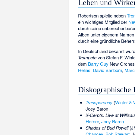
Leben und Wirke
Robertson spielte neben
Tro
ein wichtiges Mitglied der
Ne
durch seine unberechenbaren
Alben unter eigenem Namen 
durch eine gründliche Beherr
In Deutschland bekannt wur
Trompete
von Stefan F. Wint
dem
Barry Guy
New Orchest
Helias
,
David Sanborn
,
Marc
Diskographische 
Transparency
(
Winter & 
Joey Baron
X-Cerpts: Live at Willisau
Horner
,
Joey Baron
Shades of Bud Powell
(JM
Chancey
,
Bob Stewart
, 