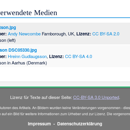
 verwendete Medien
tson.jpg
ber:
Andy Newcombe
Farnborough, UK,
Lizenz:
CC BY-SA 2.0
on (left)
tson DSC05330.jpg
ber:
Hreinn Gudlaugsson
,
Lizenz:
CC BY-SA 4.0
son in Aarhus (Denmark)
Lizenz für Texte auf dieser Seite:
CC-BY-SA 3.0 Unported
.
Autoren des Artikels. An Bildern wurden keine Veränderungen vorgenommen - diese
 Sie auf ein Bild für weitere Informationen zum Urheber und zur Lizenz. Die vorg
Impressum
-
Datenschutzerklärung