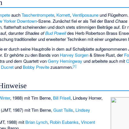
n
mpete
auch
Taschentrompete
,
Kornett
,
Ventilposaune
und Flügelhorn.
w Yorker
Downtown
-Szene. Zunächst fiel er als Teil der Band
Chaos 
, flatterhaft scheinenden und doch stets stimmigen Beiträge auf. Er
auf, darunter
Shades of
Bud Powell
des Herb Robertson Brass Ensem
schung traditioneller und erweiterter Techniken mit einer ungeheuren 
de er durch seine Hauptrolle in dem auf Schallplatte aufgenommen
er. Er gehörte zu den Bands von
Harvey Sorgen
&
Steve Rust
, der
Fo
ra und dem Quartett von
Gerry Hemingway
und arbeitete auch mit
C
[
1
]
 Ducret
und
Bobby Previte
zusammen.
Hinweise
Winter
, 1988) mit Tim Berne,
Bill Frisell
, Lindsey Horner,
(JMT, 1987) mit Tim Berne,
Gust Tsilis
,
Lindsey
T, 1988) mit
Brian Lynch
,
Robin Eubanks
,
Vincent
Joey Baron