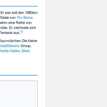
 Er war seit den 1980ern
Totale
von
Tim Berne
 nahm eine Reihe von
ble. Er zeichnete sich
[
1
]
Fantasie aus.
en Jazzmärchen
Die kleine
nda
/
Stevens
Group,
harlie Haden
,
Mark