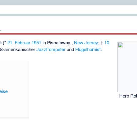
n
n
(*
21. Februar
1951
in
Piscataway
,
New Jersey
; †
10.
US-amerikanischer
Jazztrompeter
und
Flügelhornist
.
eise
Herb Rob