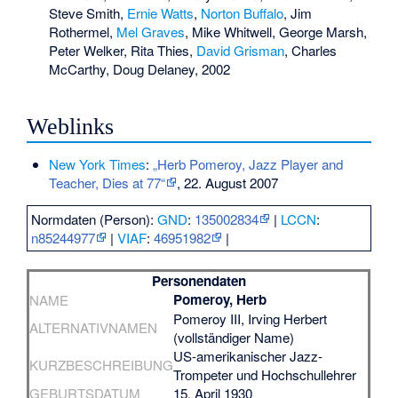
Steve Smith
,
Ernie Watts
,
Norton Buffalo
,
Jim
Rothermel
,
Mel Graves
,
Mike Whitwell
,
George Marsh
,
Peter Welker
,
Rita Thies
,
David Grisman
,
Charles
McCarthy
,
Doug Delaney
, 2002
Weblinks
New York Times
:
„Herb Pomeroy, Jazz Player and
Teacher, Dies at 77“
, 22. August 2007
Normdaten (Person):
GND
:
135002834
|
LCCN
:
n85244977
|
VIAF
:
46951982
|
Personendaten
Pomeroy, Herb
NAME
Pomeroy III, Irving Herbert
ALTERNATIVNAMEN
(vollständiger Name)
US-amerikanischer Jazz-
KURZBESCHREIBUNG
Trompeter und Hochschullehrer
GEBURTSDATUM
15. April 1930