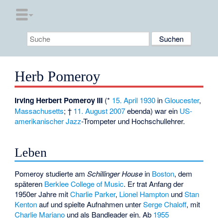
Herb Pomeroy
Irving Herbert Pomeroy III
(*
15. April
1930
in
Gloucester
,
Massachusetts
; †
11. August
2007
ebenda) war ein
US-
amerikanischer
Jazz
-Trompeter und Hochschullehrer.
Leben
Pomeroy studierte am
Schillinger House
in
Boston
, dem
späteren
Berklee College of Music
. Er trat Anfang der
1950er Jahre mit
Charlie Parker
,
Lionel Hampton
und
Stan
Kenton
auf und spielte Aufnahmen unter
Serge Chaloff
, mit
Charlie Mariano
und als Bandleader ein. Ab
1955