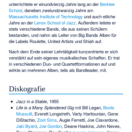
unterrichtete er einundvierzig Jahre lang an der
Berklee
School
, daneben zweiundzwanzig Jahre am
Massachusetts Institute of Technology
und auch etliche
Jahre an der
Lenox School of Jazz
. Außerdem leitete er
stets verschiedene Bands, die aus seinen Schülern
bestanden, und nahm als Leiter von Big Bands Alben für
die Labels Roulette, United Artists und Shiah auf.
Nach dem Ende seiner Lehrtätigkeit konzentrierte er sich
verstärkt auf sein eigenes musikalisches Schaffen. Er trat
in verschiedenen Duo- und Quartettformationen auf und
wirkte an mehreren Alben, teils als Bandleader, mit.
Diskografie
Jazz in a Stable
, 1955
Life is a Many Splendered Gig
mit
Bill Legan
,
Boots
Mussulli
,
Everett Longstreth
,
Varty Haritounian
,
Gene
DiStachio
,
Zoot Sims
,
Augie Ferretti
,
Joe Ciavardone
,
Jaki Byard
,
Joe Gordon
,
Deane Haskins
,
John Neves
,