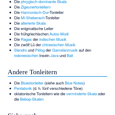
Die
phrygisch-dominante Skala
Die
Zigeunertonleitern
Die
Harmonisch-Dur
-Tonleiter
Die
Mi-Sheberach
-Tonleiter
Die
alterierte Skala
Die
enigmatische Leiter
Die frühgriechischen
Aulos-Modi
Die
Ragas
der
indischen Musik
Die zwölf
Lü
der
chinesischen Musik
Slendro
und
Pélog
der
Gamelanmusik
auf den
indonesischen
Inseln
Java
und
Bali
Andere Tonleitern
Die
Bluestonleiter
(siehe auch
Blue Notes
)
Pentatonik
(d. h. fünf verschiedene Töne)
oktatonische Tonleitern wie die
verminderte Skala
oder
die
Bebop-Skalen