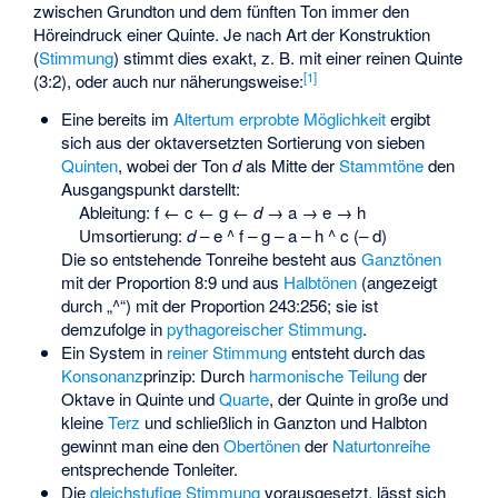
zwischen Grundton und dem fünften Ton immer den
Höreindruck einer Quinte. Je nach Art der Konstruktion
(
Stimmung
) stimmt dies exakt, z. B. mit einer reinen Quinte
[
1
]
(3:2), oder auch nur näherungsweise:
Eine bereits im
Altertum erprobte Möglichkeit
ergibt
sich aus der oktaversetzten Sortierung von sieben
Quinten
, wobei der Ton
d
als Mitte der
Stammtöne
den
Ausgangspunkt darstellt:
Ableitung: f ← c ← g ←
d
→ a → e → h
Umsortierung:
d
– e ^ f – g – a – h ^ c (– d)
Die so entstehende Tonreihe besteht aus
Ganztönen
mit der Proportion 8:9 und aus
Halbtönen
(angezeigt
durch „^“) mit der Proportion 243:256; sie ist
demzufolge in
pythagoreischer Stimmung
.
Ein System in
reiner Stimmung
entsteht durch das
Konsonanz
prinzip: Durch
harmonische Teilung
der
Oktave in Quinte und
Quarte
, der Quinte in große und
kleine
Terz
und schließlich in Ganzton und Halbton
gewinnt man eine den
Obertönen
der
Naturtonreihe
entsprechende Tonleiter.
Die
gleichstufige Stimmung
vorausgesetzt, lässt sich