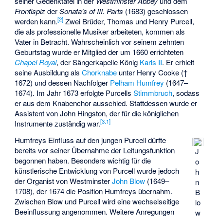
seiner Gedenktafel in der
Westminster Abbey
und dem
Frontispiz
der
Sonata’s of III. Parts
(1683) geschlossen
[
2
]
werden kann.
Zwei Brüder, Thomas und Henry Purcell,
die als professionelle Musiker arbeiteten, kommen als
Vater in Betracht. Wahrscheinlich vor seinem zehnten
Geburtstag wurde er Mitglied der um 1660 errichteten
Chapel Royal
, der Sängerkapelle König
Karls II
. Er erhielt
seine Ausbildung als
Chorknabe
unter
Henry Cooke
(†
1672) und dessen Nachfolger
Pelham Humfrey
(1647–
1674). Im Jahr 1673 erfolgte Purcells
Stimmbruch
, sodass
er aus dem Knabenchor ausschied. Stattdessen wurde er
Assistent von John Hingston, der für die königlichen
[
3.1
]
Instrumente zuständig war.
Humfreys Einfluss auf den jungen Purcell dürfte
bereits vor seiner Übernahme der Leitungsfunktion
J
begonnen haben. Besonders wichtig für die
o
künstlerische Entwicklung von Purcell wurde jedoch
h
der Organist von Westminster
John Blow
(1649–
n
1708), der 1674 die Position Humfreys übernahm.
B
Zwischen Blow und Purcell wird eine wechselseitige
lo
Beeinflussung angenommen. Weitere Anregungen
w