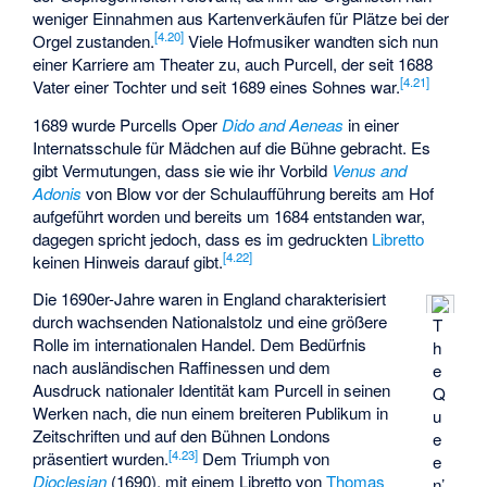
weniger Einnahmen aus Kartenverkäufen für Plätze bei der
[
4.20
]
Orgel zustanden.
Viele Hofmusiker wandten sich nun
einer Karriere am Theater zu, auch Purcell, der seit 1688
[
4.21
]
Vater einer Tochter und seit 1689 eines Sohnes war.
1689 wurde Purcells Oper
Dido and Aeneas
in einer
Internatsschule für Mädchen auf die Bühne gebracht. Es
gibt Vermutungen, dass sie wie ihr Vorbild
Venus and
Adonis
von Blow vor der Schulaufführung bereits am Hof
aufgeführt worden und bereits um 1684 entstanden war,
dagegen spricht jedoch, dass es im gedruckten
Libretto
[
4.22
]
keinen Hinweis darauf gibt.
Die 1690er-Jahre waren in England charakterisiert
durch wachsenden Nationalstolz und eine größere
T
Rolle im internationalen Handel. Dem Bedürfnis
h
nach ausländischen Raffinessen und dem
e
Ausdruck nationaler Identität kam Purcell in seinen
Q
Werken nach, die nun einem breiteren Publikum in
u
Zeitschriften und auf den Bühnen Londons
e
[
4.23
]
präsentiert wurden.
Dem Triumph von
e
Dioclesian
(1690), mit einem Libretto von
Thomas
n’