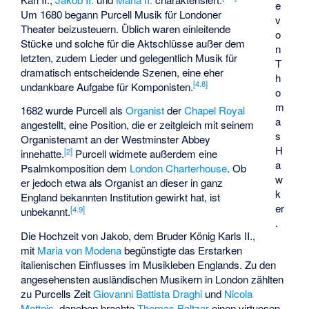
e
Um 1680 begann Purcell Musik für Londoner
v
Theater beizusteuern. Üblich waren einleitende
o
Stücke und solche für die Aktschlüsse außer dem
n
letzten, zudem Lieder und gelegentlich Musik für
T
dramatisch entscheidende Szenen, eine eher
h
[
4.8
]
undankbare Aufgabe für Komponisten.
o
m
1682 wurde Purcell als
Organist
der
Chapel Royal
a
angestellt, eine Position, die er zeitgleich mit seinem
s
Organistenamt an der Westminster Abbey
H
[
2
]
innehatte.
Purcell widmete außerdem eine
a
Psalmkomposition dem
London Charterhouse
. Ob
w
er jedoch etwa als Organist an dieser in ganz
k
England bekannten Institution gewirkt hat, ist
er
[
4.9
]
unbekannt.
.
Die Hochzeit von Jakob, dem Bruder König Karls II.,
mit
Maria von Modena
begünstigte das Erstarken
italienischen Einflusses im Musikleben Englands. Zu den
angesehensten ausländischen Musikern in London zählten
zu Purcells Zeit
Giovanni Battista Draghi
und
Nicola
Matteis
, daneben brachte
Thomas Baltzar
einen virtuosen