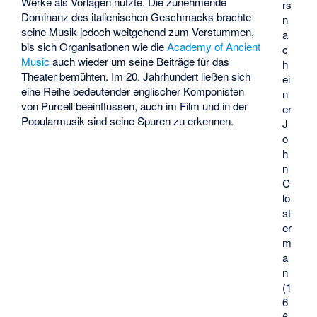
Werke als Vorlagen nutzte. Die zunehmende
rs
Dominanz des italienischen Geschmacks brachte
n
seine Musik jedoch weitgehend zum Verstummen,
a
bis sich Organisationen wie die
Academy of Ancient
c
Music
auch wieder um seine Beiträge für das
h
Theater bemühten. Im 20. Jahrhundert ließen sich
ei
eine Reihe bedeutender englischer Komponisten
n
von Purcell beeinflussen, auch im Film und in der
er
Popularmusik sind seine Spuren zu erkennen.
J
o
h
n
C
lo
st
er
m
a
n
(1
6
6