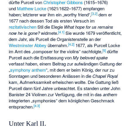
dürfte Purcell von
Christopher Gibbons
(1615–1676)
und
Matthew Locke
(1621/1622–1677) empfangen
[
3.2
]
haben; letzterer war ihm ein „worthy friend“,
dem er
1677 nach dessen Tod als ersten Versuch im
rezitativischen
Stil die Elegie
What hope for us remains
[
4.1
]
now he is gone?
widmete.
Sie wurde 1679 veröffentlicht,
dem Jahr, als Purcell die Organistenstelle an der
[
4.2
]
Westminster Abbey
übernahm.
1677, als Purcell Locke
[
5
]
im Amt des „composer for the violins“ nachfolgte,
dürfte
Purcell auch die Erstfassung von
My beloved spake
verfasst haben, einem Beitrag zur aufwändigen Gattung der
„
symphony anthem
“, mit dem er beim König, der nur zu
Sonntagen und besonderen Anlässen in die
Chapel Royal
kam, Aufmerksamkeit erheischen wollte. Die Gattung ließ
Purcell dann fünf Jahre unbeachtet. Es standen unter
John
Banister
24 Violinen zur Verfügung, die mit in das
anthem
integrierten „symphonies“ dem königlichen Geschmack
[
4.3
]
entsprachen.
Unter Karl II.