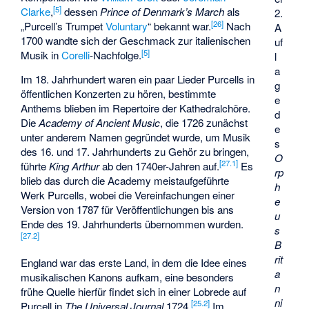
[
5
]
Clarke
,
dessen
Prince of Denmark’s March
als
2.
[
26
]
„Purcell’s Trumpet
Voluntary
“ bekannt war.
Nach
A
1700 wandte sich der Geschmack zur italienischen
uf
[
5
]
Musik in
Corelli
-Nachfolge.
l
a
Im 18. Jahrhundert waren ein paar Lieder Purcells in
g
öffentlichen Konzerten zu hören, bestimmte
e
Anthems blieben im Repertoire der Kathedralchöre.
d
Die
Academy of Ancient Music
, die 1726 zunächst
e
unter anderem Namen gegründet wurde, um Musik
s
des 16. und 17. Jahrhunderts zu Gehör zu bringen,
O
[
27.1
]
führte
King Arthur
ab den 1740er-Jahren auf.
Es
rp
blieb das durch die Academy meistaufgeführte
h
Werk Purcells, wobei die Vereinfachungen einer
e
Version von 1787 für Veröffentlichungen bis ans
u
Ende des 19. Jahrhunderts übernommen wurden.
s
[
27.2
]
B
rit
England war das erste Land, in dem die Idee eines
a
musikalischen Kanons aufkam, eine besonders
n
frühe Quelle hierfür findet sich in einer Lobrede auf
ni
[
25.2
]
Purcell in
The Universal Journal
1724.
Im