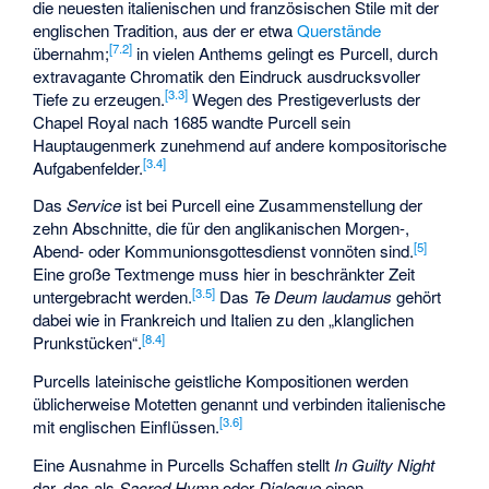
die neuesten italienischen und französischen Stile mit der
englischen Tradition, aus der er etwa
Querstände
[
7.2
]
übernahm;
in vielen Anthems gelingt es Purcell, durch
extravagante Chromatik den Eindruck ausdrucksvoller
[
3.3
]
Tiefe zu erzeugen.
Wegen des Prestigeverlusts der
Chapel Royal nach 1685 wandte Purcell sein
Hauptaugenmerk zunehmend auf andere kompositorische
[
3.4
]
Aufgabenfelder.
Das
Service
ist bei Purcell eine Zusammenstellung der
zehn Abschnitte, die für den anglikanischen Morgen-,
[
5
]
Abend- oder Kommunionsgottesdienst vonnöten sind.
Eine große Textmenge muss hier in beschränkter Zeit
[
3.5
]
untergebracht werden.
Das
Te Deum laudamus
gehört
dabei wie in Frankreich und Italien zu den „klanglichen
[
8.4
]
Prunkstücken“.
Purcells lateinische geistliche Kompositionen werden
üblicherweise Motetten genannt und verbinden italienische
[
3.6
]
mit englischen Einflüssen.
Eine Ausnahme in Purcells Schaffen stellt
In Guilty Night
dar, das als
Sacred Hymn
oder
Dialogue
einen