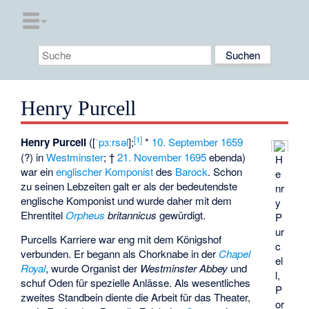
Henry Purcell
[
1
]
Henry Purcell
([
ˈpɜːrsəl
];
*
10. September
1659
(?) in
Westminster
; †
21. November
1695
ebenda)
H
war ein
englischer
Komponist
des
Barock
. Schon
e
zu seinen Lebzeiten galt er als der bedeutendste
nr
englische Komponist und wurde daher mit dem
y
Ehrentitel
Orpheus
britannicus
gewürdigt.
P
ur
Purcells Karriere war eng mit dem Königshof
c
verbunden. Er begann als Chorknabe in der
Chapel
el
Royal
, wurde Organist der
Westminster Abbey
und
l,
schuf Oden für spezielle Anlässe. Als wesentliches
P
zweites Standbein diente die Arbeit für das Theater,
or