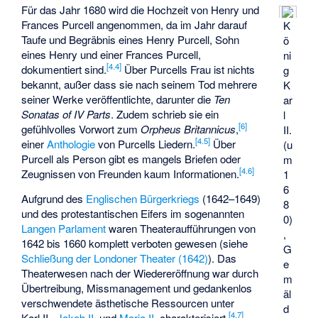
Für das Jahr 1680 wird die Hochzeit von Henry und
Frances Purcell angenommen, da im Jahr darauf
K
Taufe und Begräbnis eines Henry Purcell, Sohn
ö
eines Henry und einer Frances Purcell,
ni
[
4.4
]
dokumentiert sind.
Über Purcells Frau ist nichts
g
bekannt, außer dass sie nach seinem Tod mehrere
K
seiner Werke veröffentlichte, darunter die
Ten
ar
Sonatas of IV Parts
. Zudem schrieb sie ein
l
[
6
]
gefühlvolles Vorwort zum
Orpheus Britannicus
,
II.
[
4.5
]
einer
Anthologie
von Purcells Liedern.
Über
(u
Purcell als Person gibt es mangels Briefen oder
m
[
4.6
]
Zeugnissen von Freunden kaum Informationen.
1
6
Aufgrund des
Englischen Bürgerkriegs
(1642–1649)
8
und des protestantischen Eifers im sogenannten
0)
Langen Parlament
waren Theateraufführungen von
,
1642 bis 1660 komplett verboten gewesen (siehe
G
Schließung der Londoner Theater (1642)
). Das
e
Theaterwesen nach der Wiedereröffnung war durch
m
Übertreibung, Missmanagement und gedankenlos
äl
verschwendete ästhetische Ressourcen unter
d
[
4.7
]
Karl II.,
Jakob II.
und
Maria II.
charakterisiert.