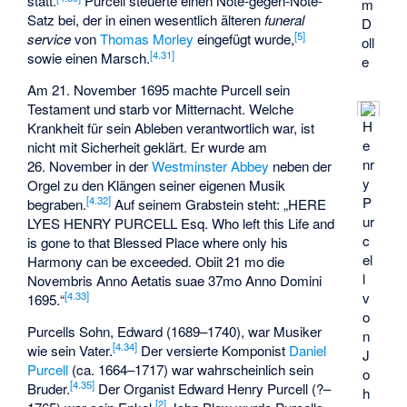
statt.
Purcell steuerte einen Note-gegen-Note-
m
Satz bei, der in einen wesentlich älteren
funeral
D
[
5
]
service
von
Thomas Morley
eingefügt wurde,
oll
[
4.31
]
sowie einen Marsch.
e
Am 21. November 1695 machte Purcell sein
Testament und starb vor Mitternacht. Welche
H
Krankheit für sein Ableben verantwortlich war, ist
e
nicht mit Sicherheit geklärt. Er wurde am
nr
26. November in der
Westminster Abbey
neben der
y
Orgel zu den Klängen seiner eigenen Musik
P
[
4.32
]
begraben.
Auf seinem Grabstein steht: „HERE
ur
LYES HENRY PURCELL Esq. Who left this Life and
c
is gone to that Blessed Place where only his
el
Harmony can be exceeded. Obiit 21 mo die
l
Novembris Anno Aetatis suae 37mo Anno Domini
v
[
4.33
]
1695.“
o
Purcells Sohn, Edward (1689–1740), war Musiker
n
[
4.34
]
wie sein Vater.
Der versierte Komponist
Daniel
J
Purcell
(ca. 1664–1717) war wahrscheinlich sein
o
[
4.35
]
Bruder.
Der Organist Edward Henry Purcell (?–
h
[
2
]