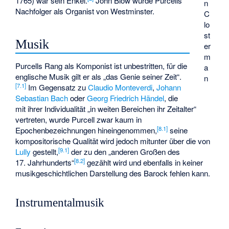
1765) war sein Enkel.
John Blow wurde Purcells
n
Nachfolger als Organist von Westminster.
C
lo
st
Musik
er
m
Purcells Rang als Komponist ist unbestritten, für die
a
englische Musik gilt er als „das Genie seiner Zeit“.
n
[
7.1
]
Im Gegensatz zu
Claudio Monteverdi
,
Johann
Sebastian Bach
oder
Georg Friedrich Händel
, die
mit ihrer Individualität „in weiten Bereichen ihr Zeitalter“
vertreten, wurde Purcell zwar kaum in
[
8.1
]
Epochenbezeichnungen hineingenommen,
seine
kompositorische Qualität wird jedoch mitunter über die von
[
9.1
]
Lully
gestellt,
der zu den „anderen Großen des
[
8.2
]
17. Jahrhunderts“
gezählt wird und ebenfalls in keiner
musikgeschichtlichen Darstellung des Barock fehlen kann.
Instrumentalmusik