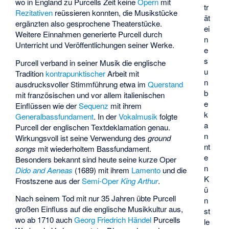
wo in England zu Purcells Zeit keine
Opern
mit
tr
Rezitativen
reüssieren konnten, die Musikstücke
ät
ergänzten also gesprochene Theaterstücke.
ei
Weitere Einnahmen generierte Purcell durch
n
Unterricht und Veröffentlichungen seiner Werke.
e
s
Purcell verband in seiner Musik die englische
u
Tradition
kontrapunktischer
Arbeit mit
n
ausdrucksvoller Stimmführung etwa im
Querstand
b
mit französischen und vor allem italienischen
e
Einflüssen wie der
Sequenz
mit ihrem
k
Generalbassfundament
. In der
Vokalmusik
folgte
a
Purcell der englischen Textdeklamation genau.
n
Wirkungsvoll ist seine Verwendung des
ground
nt
songs
mit wiederholtem Bassfundament.
e
Besonders bekannt sind heute seine kurze Oper
n
Dido and Aeneas
(1689) mit ihrem
Lamento
und die
K
Frostszene aus der
Semi-Oper
King Arthur
.
ü
Nach seinem Tod mit nur 35 Jahren übte Purcell
n
großen Einfluss auf die englische Musikkultur aus,
st
wo ab 1710 auch
Georg Friedrich Händel
Purcells
le