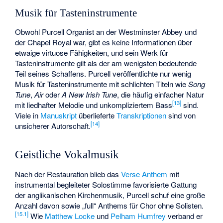
Musik für Tasteninstrumente
Obwohl Purcell Organist an der Westminster Abbey und
der Chapel Royal war, gibt es keine Informationen über
etwaige virtuose Fähigkeiten, und sein Werk für
Tasteninstrumente gilt als der am wenigsten bedeutende
Teil seines Schaffens. Purcell veröffentlichte nur wenig
Musik für Tasteninstrumente mit schlichten Titeln wie
Song
Tune
,
Air
oder
A New Irish Tune
, die häufig einfacher Natur
[
13
]
mit liedhafter Melodie und unkompliziertem Bass
sind.
Viele in
Manuskript
überlieferte
Transkriptionen
sind von
[
14
]
unsicherer Autorschaft.
Geistliche Vokalmusik
Nach der Restauration blieb das
Verse Anthem
mit
instrumental begleiteter Solostimme favorisierte Gattung
der anglikanischen Kirchenmusik, Purcell schuf eine große
Anzahl davon sowie „full“ Anthems für Chor ohne Solisten.
[
15.1
]
Wie
Matthew Locke
und
Pelham Humfrey
verband er