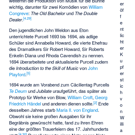
weiterhin die Produktion von Musik für die Bühne
er
wichtig, darunter für zwei Komödien von
William
öf
Congreve
:
The Old Bachelor
und
The Double
f
[
4.29
]
Dealer
.
e
nt
Den jugendlichen
John Weldon
aus Eton
lic
unterrichtete Purcell 1693 bis 1694, als adlige
ht
Schüler sind Annabella Howard, die vierte Ehefrau
er
des Dramatikers Sir Robert Howard, Sir Roberts
K
Enkelin Diana und Rhoda Cavendish zu nennen.
u
1694 überarbeitete und aktualisierte Purcell zudem
pf
die
Introduction to the Skill of Music
von
John
er
[
5
]
Playford
.
st
1694 wurde am Vorabend zum Cäcilientag Purcells
ic
Te Deum
und
Jubilate
uraufgeführt, das später als
h
Prototyp für Werke von Blow,
William Croft
,
Georg
v
[
2
]
Friedrich Händel
und anderen dienen sollte.
Ende
o
desselben Jahres starb
Maria II. von England
.
n
Obwohl sie keine großen Ausgaben für ihr
W
Begräbnis gewünscht hatte, fand zu ihren Ehren
illi
eine der größten Trauerfeiern des 17. Jahrhunderts
a
[
4.30
]