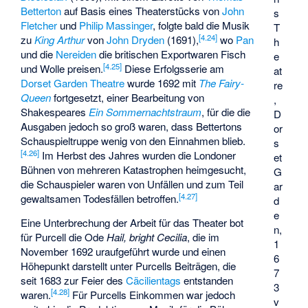
Betterton
auf Basis eines Theaterstücks von
John
s
Fletcher
und
Philip Massinger
, folgte bald die Musik
T
[
4.24
]
zu
King Arthur
von
John Dryden
(1691),
wo
Pan
h
und die
Nereiden
die britischen Exportwaren Fisch
e
[
4.25
]
und Wolle preisen.
Diese Erfolgsserie am
at
Dorset Garden Theatre
wurde 1692 mit
The Fairy-
re
Queen
fortgesetzt, einer Bearbeitung von
,
Shakespeares
Ein Sommernachtstraum
, für die die
D
Ausgaben jedoch so groß waren, dass Bettertons
or
Schauspieltruppe wenig von den Einnahmen blieb.
s
[
4.26
]
Im Herbst des Jahres wurden die Londoner
et
Bühnen von mehreren Katastrophen heimgesucht,
G
die Schauspieler waren von Unfällen und zum Teil
ar
[
4.27
]
gewaltsamen Todesfällen betroffen.
d
e
Eine Unterbrechung der Arbeit für das Theater bot
n,
für Purcell die Ode
Hail, bright Cecilia
, die im
1
November 1692 uraufgeführt wurde und einen
6
Höhepunkt darstellt unter Purcells Beiträgen, die
7
seit 1683 zur Feier des
Cäcilientags
entstanden
3
[
4.28
]
waren.
Für Purcells Einkommen war jedoch
v