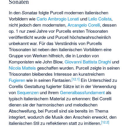
Sonaten
In den
Sonatas
folgte Purcell modernen italienischen
Vorbildern wie
Carlo Ambrogio Lonati
und
Lelio Colista
,
nicht jedoch dem modernsten,
Arcangelo Corelli
, dessen
op. 1 nur zwei Jahre vor Purcells ersten Triosonaten
veröffentlicht wurde und Purcell höchstwahrscheinlich
unbekannt war. Für das Verständnis von Purcells
Triosonaten ist neben den italienischen Vorbildern eine
Gruppe von Werken hilfreich, die in London von
Komponisten wie John Blow,
Giovanni Battista Draghi
und
Nicola Matteis
geschaffen wurden. Purcell zeigte in seinen
Triosonaten bleibendes Interesse an kunstreichem
[
12.1
]
Fugieren
wie in seinen Fantasien.
Ein Unterschied zu
Corellis Gestaltung fugierter Sätze ist in der Verwendung
von
Sequenzen
und ihrem
Generalbassfundament
als
typisch italienischem Material zu erkennen: Bei Corelli
dienen sie der harmonischen und melodischen
Abschweifung, bei Purcell sind sie bereits im Thema
integriert, wodurch die Musik den Anschein erweckt, den
[
12.2
]
italienischen Stil zu reflektieren statt zu imitieren.