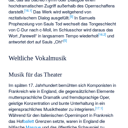
hochdramatischen Zugriff außerhalb des Opernschaffens
[
16.1
]
darstellt.
Das Werk wird weitgehend von
[
5
]
rezitativischem Dialog ausgefüllt.
In Samuels
Prophezeiung von Sauls Tod wechselt das Tongeschlecht
von C-Dur nach c-Moll, im Schlusschor wird daraus das
[
16.2
]
Wort „Farewell“ in langsamem Tempo wiederholt
und
[
5
]
antwortet dort auf Sauls „Oh!“
Weltliche Vokalmusik
Musik für das Theater
Im späten 17. Jahrhundert bemühten sich Komponisten in
Frankreich wie in England, die gegensätzlichen Elemente
muttersprachliche Dramatik und fremdsprachige Oper,
geistige Konzentration und bunte Unterhaltung in ein
[
17.1
]
eigensprachliches Musiktheater zu integrieren.
Während für den italienischen Opernimport in Frankreich
das Hof
ballett
Grenzen setzte, waren in England die
höfische
Masque
und das öffentliche Schauspiel zu