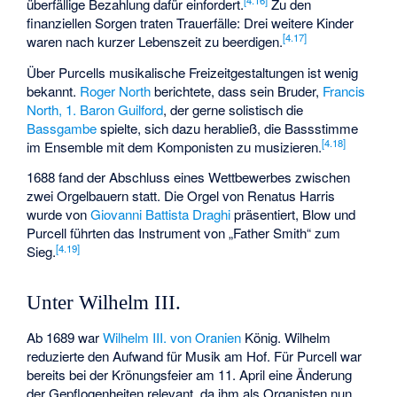
[
4.16
]
überfällige Bezahlung dafür einfordert.
Zu den
finanziellen Sorgen traten Trauerfälle: Drei weitere Kinder
[
4.17
]
waren nach kurzer Lebenszeit zu beerdigen.
Über Purcells musikalische Freizeitgestaltungen ist wenig
bekannt.
Roger North
berichtete, dass sein Bruder,
Francis
North, 1. Baron Guilford
, der gerne solistisch die
Bassgambe
spielte, sich dazu herabließ, die Bassstimme
[
4.18
]
im Ensemble mit dem Komponisten zu musizieren.
1688 fand der Abschluss eines Wettbewerbes zwischen
zwei Orgelbauern statt. Die Orgel von Renatus Harris
wurde von
Giovanni Battista Draghi
präsentiert, Blow und
Purcell führten das Instrument von „Father Smith“ zum
[
4.19
]
Sieg.
Unter Wilhelm III.
Ab 1689 war
Wilhelm III. von Oranien
König. Wilhelm
reduzierte den Aufwand für Musik am Hof. Für Purcell war
bereits bei der Krönungsfeier am 11. April eine Änderung
der Gepflogenheiten relevant, da ihm als Organisten nun