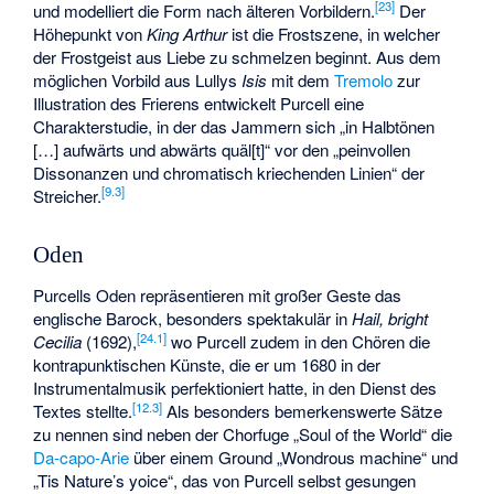
[
23
]
und modelliert die Form nach älteren Vorbildern.
Der
Höhepunkt von
King Arthur
ist die Frostszene, in welcher
der Frostgeist aus Liebe zu schmelzen beginnt. Aus dem
möglichen Vorbild aus Lullys
Isis
mit dem
Tremolo
zur
Illustration des Frierens entwickelt Purcell eine
Charakterstudie, in der das Jammern sich „in Halbtönen
[…] aufwärts und abwärts quäl[t]“ vor den „peinvollen
Dissonanzen und chromatisch kriechenden Linien“ der
[
9.3
]
Streicher.
Oden
Purcells Oden repräsentieren mit großer Geste das
englische Barock, besonders spektakulär in
Hail, bright
[
24.1
]
Cecilia
(1692),
wo Purcell zudem in den Chören die
kontrapunktischen Künste, die er um 1680 in der
Instrumentalmusik perfektioniert hatte, in den Dienst des
[
12.3
]
Textes stellte.
Als besonders bemerkenswerte Sätze
zu nennen sind neben der Chorfuge „Soul of the World“ die
Da-capo-Arie
über einem Ground „Wondrous machine“ und
„Tis Nature’s yoice“, das von Purcell selbst gesungen