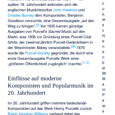
c
späten 18. Jahrhundert widmeten sich die
u
englischen Musikhistoriker
John Hawkins
und
s,
Charles Burney
dem Komponisten, Benjamin
er
Goodison versuchte, eine Gesamtausgabe „auf den
s
[
5
]
Weg zu bringen“.
Vor 1830 kamen günstige
c
Ausgaben von
Purcell’s Sacred Music
auf den
hi
Markt, was 1836 zur Gründung eines
Purcell Club
e
führte, der zweimal jährlich Purcell-Gedenkfeiern in
n
[
28
]
der Westminster Abbey veranstaltete.
1876
e
wurde die
Purcell Society
gegründet, die durch eine
n
erste Gesamtausgabe Purcells Werk einer
b
[
11.3
]
„größeren Öffentlichkeit zugänglich“ machte.
ei
W
Einflüsse auf moderne
illi
a
Komponisten und Popularmusik im
m
20. Jahrhundert
P
e
Im 20. Jahrhundert griffen mehrere bedeutende
ar
Komponisten auf das Werk Henry Purcells zurück.
s
Ralph Vaughan Williams
verband dabei das