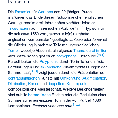
Fantasien
Die
Fantasien
für
Gamben
des 22-jährigen Purcell
markieren das Ende dieser traditionsreichen englischen
Gattung, bereits drei Jahre später veröffentlichte er
[
8.3
]
Triosonaten
nach italienischen Vorbildern.
Typisch für
die seit etwa 1550 von „nahezu alle[n] namhaften
englischen Komponisten“ gepflegte
fantasia
oder
fancy
ist
die Gliederung in mehrere Teile mit unterschiedlichen
Tempi
, wobei je Abschnitt ein eigenes
Thema
durchimitiert
[
10.1
]
wird, dazwischen gibt es oft
homophone
Einschübe.
Purcell lockert die
Polyphonie
durch Teilimitationen, freie
Fortführungen und
akkordische
Zusammenfassungen der
[
11.1
]
Stimmen auf,
zeigt jedoch durch die Präsentation der
kontrapunktischen
Künste mit
Umkehrung
,
Augmentation
,
Diminution
,
Kanon
und
doppeltem Kontrapunkt
kompositorische Meisterschaft. Weitere Besonderheiten
sind subtile
harmonische
Effekte oder die Reduktion einer
Stimme auf einen einzigen Ton in der von Purcell 1680
[
10.2
]
komponierten
Fantasia upon one note
.