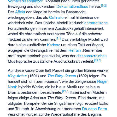
Vorhaltsdissonanzen
, konstant nach unten gerichteter
[
9.2
]
Bewegung und stockendem
Deklamationsfluss
hervor.
Der
Affekt
der Klage ist bereits im Bassmodell
wiedergegeben, das als
Ostinato
elfmal hintereinander
wiederholt wird. Das übliche Modell ist durch
chromatische
Fortschreitungen in seinem Ausdrucksgehalt intensiviert,
wobei die chromatisch versetzten Töne auf die schwere
[
21
]
Taktzeit zu stehen kommen.
Das viertaktige Modell wird
durch eine zusätzliche
Kadenz
um einen Takt verlängert,
wogegen die Gesangslinie mit dem
Refrain
„Remember
me!“ asymmetrisch gesetzt ist, was der
dissonanzreichen
[
19.3
]
Musiksprache zusätzliche Ausdruckskraft verleiht.
Auf diese kurze Oper ließ Purcell die großen Bühnenwerke
King Arthur
(1691) und
The Fairy-Queen
(1692) folgen. Es
handelt sich um „semi-operas“, wie der Zeitgenosse
Roger
North
hybride Werke, die halb aus Musik und halb aus
[
22.1
]
Drama bestünden, bezeichnete.
Italienischen Mustern
folgen einige Arien aus
The Fairy-Queen
. Eine davon, mit
obligater Trompete, der die Singstimme folgt, evoziert Echo
und Triumph. In Abweichung zur modernen
Da-capo-Form
verzichtet Purcell auf die Wiederaufnahme des Beginns