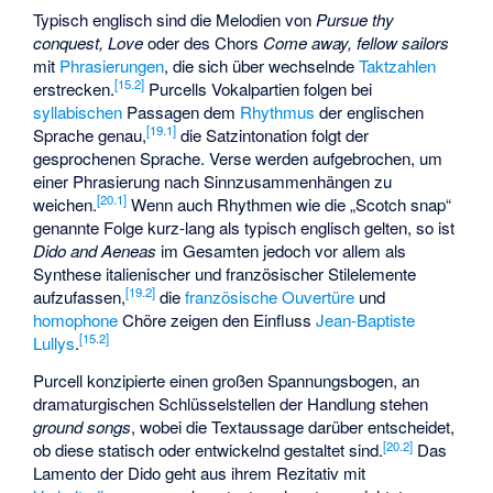
Typisch englisch sind die Melodien von
Pursue thy
conquest, Love
oder des Chors
Come away, fellow sailors
mit
Phrasierungen
, die sich über wechselnde
Taktzahlen
[
15.2
]
erstrecken.
Purcells Vokalpartien folgen bei
syllabischen
Passagen dem
Rhythmus
der englischen
[
19.1
]
Sprache genau,
die Satzintonation folgt der
gesprochenen Sprache. Verse werden aufgebrochen, um
einer Phrasierung nach Sinnzusammenhängen zu
[
20.1
]
weichen.
Wenn auch Rhythmen wie die „Scotch snap“
genannte Folge kurz-lang als typisch englisch gelten, so ist
Dido and Aeneas
im Gesamten jedoch vor allem als
Synthese italienischer und französischer Stilelemente
[
19.2
]
aufzufassen,
die
französische Ouvertüre
und
homophone
Chöre zeigen den Einfluss
Jean-Baptiste
[
15.2
]
Lullys
.
Purcell konzipierte einen großen Spannungsbogen, an
dramaturgischen Schlüsselstellen der Handlung stehen
ground songs
, wobei die Textaussage darüber entscheidet,
[
20.2
]
ob diese statisch oder entwickelnd gestaltet sind.
Das
Lamento der Dido geht aus ihrem Rezitativ mit