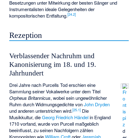
Besetzungen unter Mitwirkung der besten Sänger und
Instrumentalisten ideale Gelegenheiten der
[
24.2
]
kompositorischen Entfaltung.
Rezeption
Verblassender Nachruhm und
Kanonisierung im 18. und 19.
Jahrhundert
Drei Jahre nach Purcells Tod erschien eine
Sammlung seiner Vokalwerke unter dem Titel
Fr
Orpheus Britannicus
, wobei sein ungewöhnlicher
o
Ruhm durch Widmungsgedichte von
John Dryden
nt
[
25.1
]
und anderen unterstrichen wird.
Die
is
Musikkultur, die
Georg Friedrich Händel
in England
pi
1710 vorfand, wurde von Purcell maßgeblich
z
beeinflusst, zu seinen Nachfolgern zählen
d
Komponisten wie
William Croft
oder
Jeremiah
er