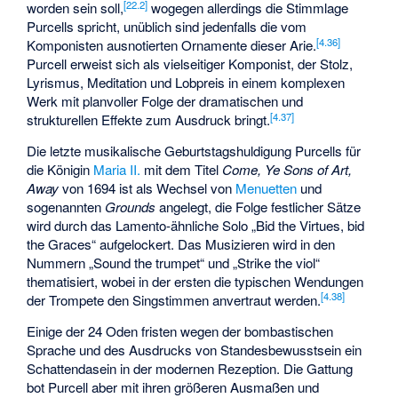
[
22.2
]
worden sein soll,
wogegen allerdings die Stimmlage
Purcells spricht, unüblich sind jedenfalls die vom
[
4.36
]
Komponisten ausnotierten Ornamente dieser Arie.
Purcell erweist sich als vielseitiger Komponist, der Stolz,
Lyrismus, Meditation und Lobpreis in einem komplexen
Werk mit planvoller Folge der dramatischen und
[
4.37
]
strukturellen Effekte zum Ausdruck bringt.
Die letzte musikalische Geburtstagshuldigung Purcells für
die Königin
Maria II.
mit dem Titel
Come, Ye Sons of Art,
Away
von 1694 ist als Wechsel von
Menuetten
und
sogenannten
Grounds
angelegt, die Folge festlicher Sätze
wird durch das Lamento-ähnliche Solo „Bid the Virtues, bid
the Graces“ aufgelockert. Das Musizieren wird in den
Nummern „Sound the trumpet“ und „Strike the viol“
thematisiert, wobei in der ersten die typischen Wendungen
[
4.38
]
der Trompete den Singstimmen anvertraut werden.
Einige der 24 Oden fristen wegen der bombastischen
Sprache und des Ausdrucks von Standesbewusstsein ein
Schattendasein in der modernen Rezeption. Die Gattung
bot Purcell aber mit ihren größeren Ausmaßen und