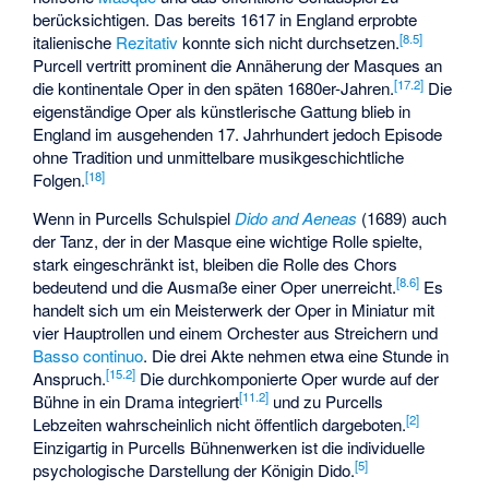
berücksichtigen. Das bereits 1617 in England erprobte
[
8.5
]
italienische
Rezitativ
konnte sich nicht durchsetzen.
Purcell vertritt prominent die Annäherung der Masques an
[
17.2
]
die kontinentale Oper in den späten 1680er-Jahren.
Die
eigenständige Oper als künstlerische Gattung blieb in
England im ausgehenden 17. Jahrhundert jedoch Episode
ohne Tradition und unmittelbare musikgeschichtliche
[
18
]
Folgen.
Wenn in Purcells Schulspiel
Dido and Aeneas
(1689) auch
der Tanz, der in der Masque eine wichtige Rolle spielte,
stark eingeschränkt ist, bleiben die Rolle des Chors
[
8.6
]
bedeutend und die Ausmaße einer Oper unerreicht.
Es
handelt sich um ein Meisterwerk der Oper in Miniatur mit
vier Hauptrollen und einem Orchester aus Streichern und
Basso continuo
. Die drei Akte nehmen etwa eine Stunde in
[
15.2
]
Anspruch.
Die durchkomponierte Oper wurde auf der
[
11.2
]
Bühne in ein Drama integriert
und zu Purcells
[
2
]
Lebzeiten wahrscheinlich nicht öffentlich dargeboten.
Einzigartig in Purcells Bühnenwerken ist die individuelle
[
5
]
psychologische Darstellung der Königin Dido.