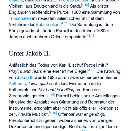
[
4.10
]
Violinstil aus Deutschland in die Stadt.
Als erster
Engländer veröffentlichte Purcell 1683 eine Sammlung von
Triosonaten
im neuesten italienischen Stil mit dem
[
4.11
]
Verfahren der
Subskription
.
Die Sammlung ist dem
König gewidmet, für den Purcell in den frühen 1680er
[
4.12
]
Jahren auch mehrere Oden komponierte.
Unter Jakob II.
Anlässlich des Todes von Karl II. schuf Purcell mit
If
[
4.13
]
Pray’rs and Tears
eine eher intime Elegie.
Die Krönung
von
Jakob II.
wurde 1685 durch zwei seiner bekanntesten
Anthems
,
I was glad
nach dem Einmarsch in die
Kathedrale und
My heart is inditing
am Ende der
[
4.14
]
Zeremonie, gefeiert.
Purcell behielt seine Anstellungen
inklusive der Aufgabe von Stimmung und Reparatur der
Instrumente, erscheint aber nicht als offizieller Komponist
[
4.15
]
der „Private Musick“.
Offenbar war er genötigt,
Privatunterricht zu geben, wobei als eines von wenigen
Dokumenten ein eigenhändiger Brief erhalten ist, in dem er